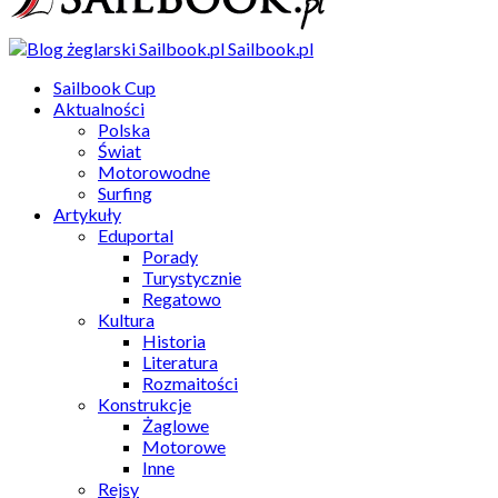
Sailbook.pl
Sailbook Cup
Aktualności
Polska
Świat
Motorowodne
Surfing
Artykuły
Eduportal
Porady
Turystycznie
Regatowo
Kultura
Historia
Literatura
Rozmaitości
Konstrukcje
Żaglowe
Motorowe
Inne
Rejsy