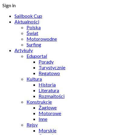
Sign in
Sailbook Cup
Aktualności
Polska
Świat
Motorowodne
Surfing
Artykuły
Eduportal
Porady
Turystycznie
Regatowo
Kultura
Historia
Literatura
Rozmaitości
Konstrukcje
Żaglowe
Motorowe
Inne
Rejsy
Morskie