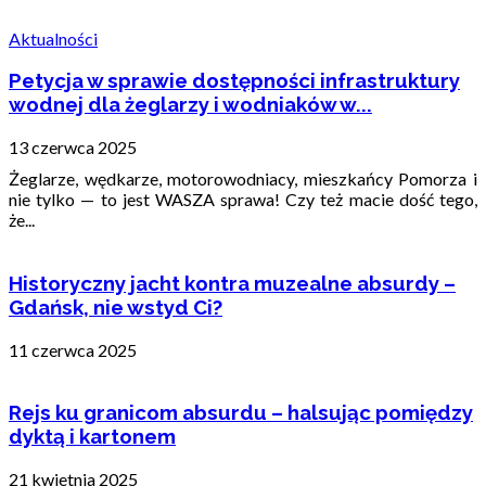
Aktualności
Petycja w sprawie dostępności infrastruktury
wodnej dla żeglarzy i wodniaków w...
13 czerwca 2025
Żeglarze, wędkarze, motorowodniacy, mieszkańcy Pomorza i
nie tylko — to jest WASZA sprawa! Czy też macie dość tego,
że...
Historyczny jacht kontra muzealne absurdy –
Gdańsk, nie wstyd Ci?
11 czerwca 2025
Rejs ku granicom absurdu – halsując pomiędzy
dyktą i kartonem
21 kwietnia 2025