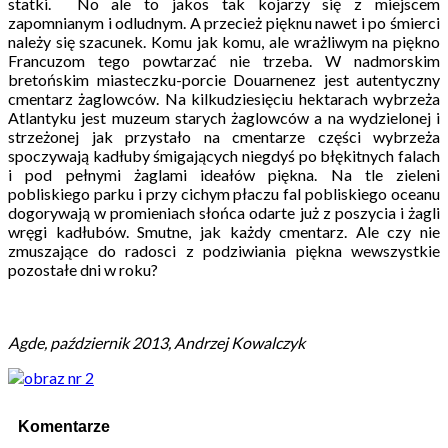
statki. No ale to jakos tak kojarzy się z miejscem
zapomnianym i odludnym. A przecież pięknu nawet i po śmierci
należy się szacunek. Komu jak komu, ale wrażliwym na piękno
Francuzom tego powtarzać nie trzeba. W nadmorskim
bretońskim miasteczku-porcie Douarnenez jest autentyczny
cmentarz żaglowców. Na kilkudziesięciu hektarach wybrzeża
Atlantyku jest muzeum starych żaglowców a na wydzielonej i
strzeżonej jak przystało na cmentarze części wybrzeża
spoczywają kadłuby śmigających niegdyś po błękitnych falach
i pod pełnymi żaglami ideałów piękna. Na tle zieleni
pobliskiego parku i przy cichym płaczu fal pobliskiego oceanu
dogorywają w promieniach słońca odarte już z poszycia i żagli
wręgi kadłubów. Smutne, jak każdy cmentarz. Ale czy nie
zmuszające do radosci z podziwiania piękna wewszystkie
pozostałe dni w roku?
Agde, październik 2013, Andrzej Kowalczyk
Komentarze