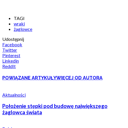
TAGI
wraki
żaglowce
Udostępnij
Facebook
Twitter
Pinterest
Linkedin
ReddIt
POWIĄZANE ARTYKUŁY
WIĘCEJ OD AUTORA
Aktualności
Położenie stępki pod budowę największego
żaglowca świata