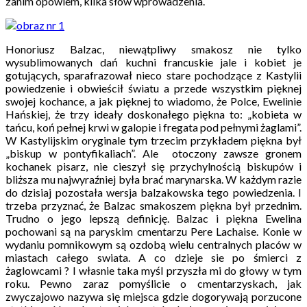
zanim opowiem, kilka słów wprowadzenia.
Honoriusz Balzac, niewątpliwy smakosz nie tylko
wysublimowanych dań kuchni francuskie jale i kobiet je
gotujących, sparafrazował nieco stare pochodzące z Kastylii
powiedzenie i obwieścił światu a przede wszystkim pięknej
swojej kochance, a jak pięknej to wiadomo, że Polce, Ewelinie
Hańskiej, że trzy ideały doskonałego piękna to: „kobieta w
tańcu, koń pełnej krwi w galopie i fregata pod pełnymi żaglami”.
W Kastylijskim oryginale tym trzecim przykładem piękna był
„biskup w pontyfikaliach”. Ale otoczony zawsze gronem
kochanek pisarz, nie cieszył się przychylnością biskupów i
bliższa mu najwyraźniej była brać marynarska. W każdym razie
do dzisiaj pozostała wersja balzakowska tego powiedzenia. I
trzeba przyznać, że Balzac smakoszem piękna był przednim.
Trudno o jego lepszą definicję. Balzac i piękna Ewelina
pochowani są na paryskim cmentarzu Pere Lachaise. Konie w
wydaniu pomnikowym są ozdobą wielu centralnych placów w
miastach całego swiata. A co dzieje sie po śmierci z
żaglowcami ? I własnie taka myśl przyszła mi do głowy w tym
roku. Pewno zaraz pomyślicie o cmentarzyskach, jak
zwyczajowo nazywa się miejsca gdzie dogorywają porzucone