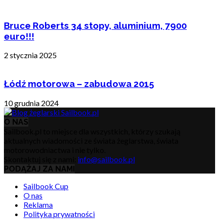
Bruce Roberts 34 stopy, aluminium, 7900
euro!!!
2 stycznia 2025
Łódź motorowa – zabudowa 2015
10 grudnia 2024
O NAS
Sailbook.pl to miejsce dla wszystkich, którzy szukają
aktualnych wiadomości ze świata żeglarstwa, świata
motorowodniactwa i nie tylko.
Skontaktuj się z nami:
info@sailbook.pl
PODĄŻAJ ZA NAMI
Sailbook Cup
O nas
Reklama
Polityka prywatności