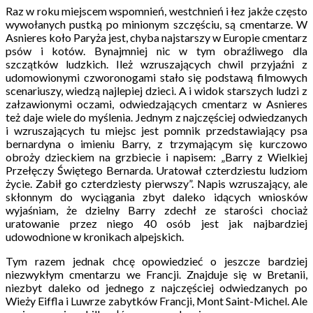
Raz w roku miejscem wspomnień, westchnień i łez jakże często
wywołanych pustką po minionym szczęściu, są cmentarze. W
Asnieres koło Paryża jest, chyba najstarszy w Europie cmentarz
psów i kotów. Bynajmniej nic w tym obraźliwego dla
szczątków ludzkich. Ileż wzruszających chwil przyjaźni z
udomowionymi czworonogami stało się podstawą filmowych
scenariuszy, wiedzą najlepiej dzieci. A i widok starszych ludzi z
załzawionymi oczami, odwiedzających cmentarz w Asnieres
też daje wiele do myślenia. Jednym z najczęściej odwiedzanych
i wzruszających tu miejsc jest pomnik przedstawiający psa
bernardyna o imieniu Barry, z trzymającym się kurczowo
obroży dzieckiem na grzbiecie i napisem: „Barry z Wielkiej
Przełęczy Świętego Bernarda. Uratował czterdziestu ludziom
życie. Zabił go czterdziesty pierwszy”. Napis wzruszający, ale
skłonnym do wyciągania zbyt daleko idących wniosków
wyjaśniam, że dzielny Barry zdechł ze starości chociaż
uratowanie przez niego 40 osób jest jak najbardziej
udowodnione w kronikach alpejskich.
Tym razem jednak chcę opowiedzieć o jeszcze bardziej
niezwykłym cmentarzu we Francji. Znajduje się w Bretanii,
niezbyt daleko od jednego z najczęściej odwiedzanych po
Wieży Eiffla i Luwrze zabytków Francji, Mont Saint-Michel. Ale