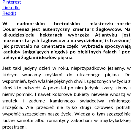
Pinterest
Linkedin
ReddIt
W nadmorskim bretońskim miasteczku-porcie
Douarnenez jest autentyczny cmentarz żaglowców. Na
kilkudziesięciu hektarach wybrzeża Atlantyku jest
muzeum starych żaglowców a na wydzielonej i strzeżonej
jak przystało na cmentarze części wybrzeża spoczywają
kadłuby śmigających niegdyś po błękitnych falach i pod
pełnymi żaglami ideałów piękna.
Jest taki jedyny dzień w roku, nieprzypadkowo jesienny, w
którym wracamy myślami do utraconego piękna. Do
wspomnień, tych właśnie pięknych chwil, spędzonych w życiu z
kimś kto odszedł. A pozostał po nim jedynie szary, zimny i
niemy pomnik. I nawet kolorowe bukiety niewiele wnoszą w
smutek i zadumę kamiennego świadectwa minionego
szczęścia. Ale przecież nie tylko drugi człowiek potrafi
wypełnić szczęściem nasze życie. Wiedzą o tym szczególnie
ludzie samotni albo romantycy zakochani w międzyludzkiej
przestrzeni.