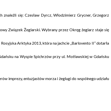
 znaleźli się: Czesław Dyrcz, Włodzimierz Grycner, Grzegorz
y Związek Żeglarski. Wybrany przez Okręg żeglarz staje się
Rosyjska Arktyka 2013, która na jachcie „Barlovento II” dotarła
dańsku na Wyspie Spichrzów przy ul. Motławskiej w Gdańsku
rów imprezy, entuzjastów morza i żeglugi do wspólnego udziału