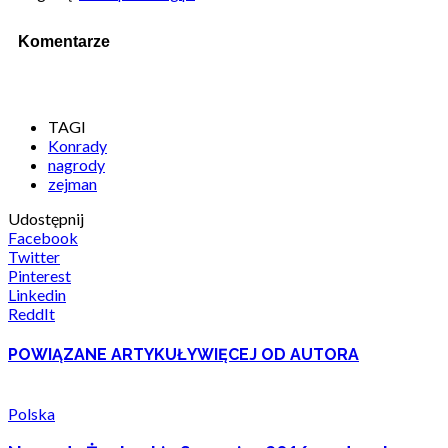
Komentarze
TAGI
Konrady
nagrody
zejman
Udostępnij
Facebook
Twitter
Pinterest
Linkedin
ReddIt
POWIĄZANE ARTYKUŁY
WIĘCEJ OD AUTORA
Polska