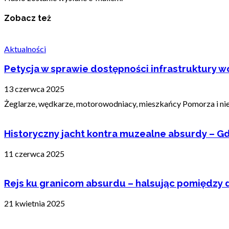
Zobacz też
Aktualności
Petycja w sprawie dostępności infrastruktury wo
13 czerwca 2025
Żeglarze, wędkarze, motorowodniacy, mieszkańcy Pomorza i nie t
Historyczny jacht kontra muzealne absurdy – Gd
11 czerwca 2025
Rejs ku granicom absurdu – halsując pomiędzy 
21 kwietnia 2025