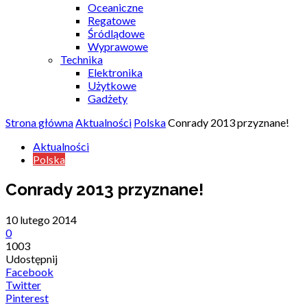
Oceaniczne
Regatowe
Śródlądowe
Wyprawowe
Technika
Elektronika
Użytkowe
Gadżety
Strona główna
Aktualności
Polska
Conrady 2013 przyznane!
Aktualności
Polska
Conrady 2013 przyznane!
10 lutego 2014
0
1003
Udostępnij
Facebook
Twitter
Pinterest