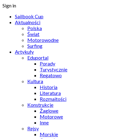
Sign in
Sailbook Cup
Aktualności
Polska
Świat
Motorowodne
Surfing
Artykuły
Eduportal
Porady
Turystycznie
Regatowo
Kultura
Historia
Literatura
Rozmaitości
Konstrukcje
Żaglowe
Motorowe
Inne
Rejsy
Morskie