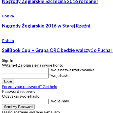
Nagrody Żeglarskie Szczecina 2016 rozdane!
Polska
Nagrody Żeglarskie 2016 w Starej Rzeźni
Polska
SailBook Cup – Grupa ORC będzie walczyć o Puchar
Sign in
Witamy! Zaloguj się na swoje konto
Twoja nazwa użytkownika
Twoje hasło
Forgot your password? Get help
Password recovery
Odzyskaj swoje hasło
Twój e-mail
Hasło zostanie wysłane e-mailem.