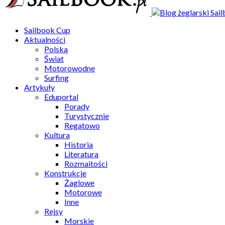
Sailbook Cup
Aktualności
Polska
Świat
Motorowodne
Surfing
Artykuły
Eduportal
Porady
Turystycznie
Regatowo
Kultura
Historia
Literatura
Rozmaitości
Konstrukcje
Żaglowe
Motorowe
Inne
Rejsy
Morskie