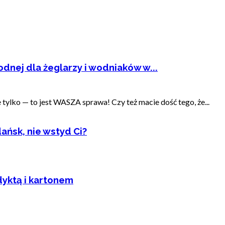
dnej dla żeglarzy i wodniaków w...
ylko — to jest WASZA sprawa! Czy też macie dość tego, że...
ańsk, nie wstyd Ci?
dyktą i kartonem