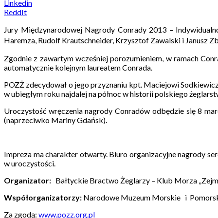
Linkedin
ReddIt
Jury Międ
zynarodowej Nagrody Conrady 2013 – Indywidualnoś
Haremza, Rudolf Krautschneider, Krzysztof Zawalski i Janusz Zb
Zgodnie z zawartym wcześniej porozumieniem, w ramach Conr
automatycznie kolejnym laureatem Conrada.
POZŻ zdecydował o jego przyznaniu kpt. Maciejowi Sodkiewi
w ubiegłym roku najdalej na północ w historii polskiego żeglarst
Uroczystość wręczenia nagrody Conradów odbędzie się 8 ma
(naprzeciwko Mariny Gdańsk).
Impreza ma charakter otwarty. Biuro organizacyjne nagrody se
w uroczystości.
Organizator:
Bałtyckie Bractwo Żeglarzy – Klub Morza „Zejm
Współorganizatorzy:
Narodowe Muzeum Morskie i Pomorski
Za zgodą:
www.pozz.org.pl