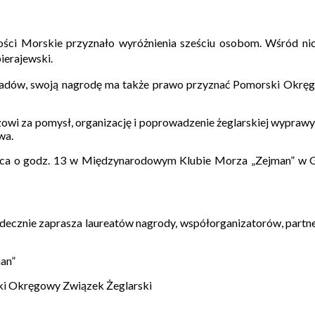
ci Morskie przyznało wyróżnienia sześciu osobom. Wśród nich
ierajewski.
adów, swoją nagrodę ma także prawo przyznać Pomorski Okręgow
czowi
za pomysł, organizację i poprowadzenie żeglarskiej wyprawy 
wa.
rca o godz. 13 w Międzynarodowym Klubie Morza „Zejman” w G
rdecznie zaprasza laureatów nagrody, współorganizatorów, partne
an”
 Okręgowy Związek Żeglarski