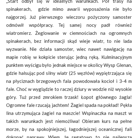
„Start odbył się w idealnych warunkach. Pół trasy na
spinakerach, gdzie mimo awarii wyposażenia nie było
najgorzej. Już pierwszego wieczoru pożyczony samoster
odmówił współpracy. Tej samej nocy padł również
wiatromierz. Żeglowanie w ciemnościach na ogromnych
spinakerach, bez informacji skąd wieje wiatr, to nie lada
wyzwanie. Nie działa samoster, wiec nawet nawigację na
mapie robię w kokpicie sterując jedną ręką. Kulminacyjnym
punktem wyścigu było jednak miejsce w okolicy Wysp Glenan,
gdzie halsując pod silny wiatr (25 węzłów) wypiętrzająca się
na płyciznach brzegowych fala powodowała kocioł i 3-4 m
fale. Choć w wyglądzie to raczej dziury w wodzie niż wysokie
góry. Tuż przed zmrokiem trzask! Łopot głównego żagla!
Ogromne fale rzucają jachtem! Żagiel spada na pokład! Pękła
lina utrzymująca żagiel na maszcie! Wspinaczka na maszt w
takich warunkach jest niemożliwa! Obieram kurs na pełne
morze, by na spokojniejszej, łagodniejszej oceanicznej fali
dokonać naprawy. Wiem, że regatowo to nie najlepsza