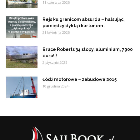
11 czerwca 2025
Rejs ku granicom absurdu – halsując
pomiędzy dyktą i kartonem
21 kwietnia 2025
Bruce Roberts 34 stopy, aluminium, 7900
euro!!!
2 stycznia 2025
Łódź motorowa – zabudowa 2015
10 grudnia 2024