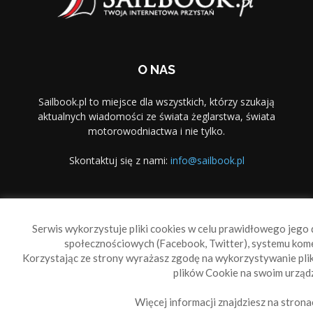
O NAS
Sailbook.pl to miejsce dla wszystkich, którzy szukają
aktualnych wiadomości ze świata żeglarstwa, świata
motorowodniactwa i nie tylko.
Skontaktuj się z nami:
info@sailbook.pl
PODĄŻAJ ZA NAMI
Serwis wykorzystuje pliki cookies w celu prawidłowego jego d
społecznościowych (Facebook, Twitter), systemu kom
Korzystając ze strony wyrażasz zgodę na wykorzystywanie pl
plików Cookie na swoim urządz
Więcej informacji znajdziesz na strona
Sailbook Cup
O nas
Reklama
Polityka prywatności