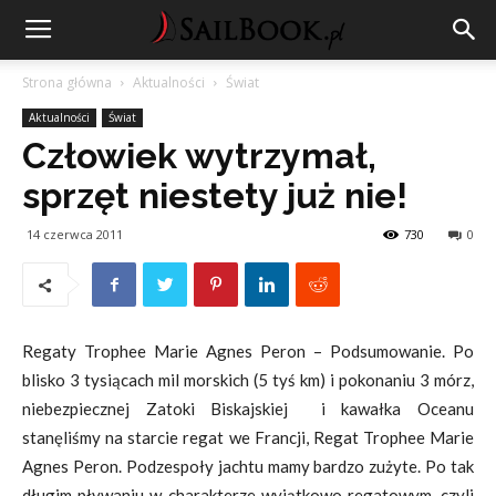
Strona główna
Aktualności
Świat
Aktualności
Świat
Człowiek wytrzymał,
sprzęt niestety już nie!
14 czerwca 2011
730
0
Regaty Trophee Marie Agnes Peron – Podsumowanie. Po
blisko 3 tysiącach mil morskich (5 tyś km) i pokonaniu 3 mórz,
niebezpiecznej Zatoki Biskajskiej i kawałka Oceanu
stanęliśmy na starcie regat we Francji, Regat Trophee Marie
Agnes Peron. Podzespoły jachtu mamy bardzo zużyte. Po tak
długim pływaniu w charakterze wyjątkowo regatowym, czyli