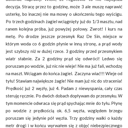
decyzja. Stracę przez to godzinę, może 3 ale muszę naprawić
usterkę, bo inaczej nie ma mowy o ukończeniu tego wyścigu.
Po trzech godzinach żagiel wciągnięty już do 1/3 masztu, nad
ranem kolejna próba, już powyżej połowy. Zwrot! I kurs na
metę. Po drodze jeszcze przesmyk Raz De Sin, miejsce w
którym woda co 6 godzin płynie w inną stronę, a prąd wody
jest szybszy niż w dużej rzece. 3 godziny przed przesmykiem
wiatr słabnie. Za 2 godziny prąd się odwróci! Ledwo się
poruszam po wodzie, już nic nie wieje! Nie ma już fali, wchodzę
na maszt. Wciągam do końca żagiel. Zaczyna wiać!!! Wieje od
tyłu! Stawiam największe żagle! Nie mam już nic do stracenia!
Prędkość już 2 węzły, już 4. Padam z niewyspania, cały czas
steruję ręcznie. Po dwóch dobach dopływam do przesmyku. W
tym momencie odwraca się prąd spychając mnie do tyłu. Płynę
po wodzie z prędkością ok. 6,5 węzła, względem brzegu
poruszam się jedynie pół węzła. Trzy godziny walki o każdy
metr drogi i w końcu wyrwałem się z objęć niebezpiecznego