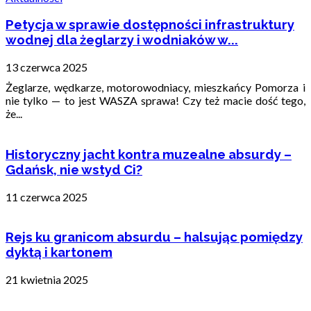
Petycja w sprawie dostępności infrastruktury
wodnej dla żeglarzy i wodniaków w...
13 czerwca 2025
Żeglarze, wędkarze, motorowodniacy, mieszkańcy Pomorza i
nie tylko — to jest WASZA sprawa! Czy też macie dość tego,
że...
Historyczny jacht kontra muzealne absurdy –
Gdańsk, nie wstyd Ci?
11 czerwca 2025
Rejs ku granicom absurdu – halsując pomiędzy
dyktą i kartonem
21 kwietnia 2025