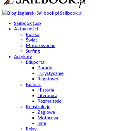
Sailbook.pl
Sailbook Cup
Aktualności
Polska
Świat
Motorowodne
Surfing
Artykuły
Eduportal
Porady
Turystycznie
Regatowo
Kultura
Historia
Literatura
Rozmaitości
Konstrukcje
Żaglowe
Motorowe
Inne
Rejsy