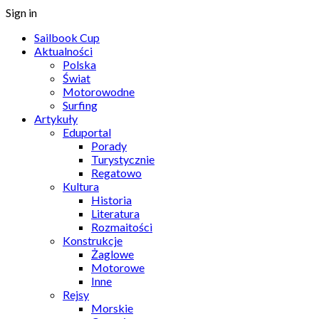
Sign in
Sailbook Cup
Aktualności
Polska
Świat
Motorowodne
Surfing
Artykuły
Eduportal
Porady
Turystycznie
Regatowo
Kultura
Historia
Literatura
Rozmaitości
Konstrukcje
Żaglowe
Motorowe
Inne
Rejsy
Morskie