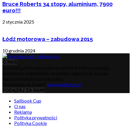
Bruce Roberts 34 stopy, aluminium, 7900
euro!!!
2 stycznia 2025
Łódź motorowa – zabudowa 2015
10 grudnia 2024
O NAS
Sailbook.pl to miejsce dla wszystkich, którzy szukają
aktualnych wiadomości ze świata żeglarstwa, świata
motorowodniactwa i nie tylko.
Skontaktuj się z nami:
info@sailbook.pl
PODĄŻAJ ZA NAMI
Sailbook Cup
O nas
Reklama
Polityka prywatności
Polityka Cookie