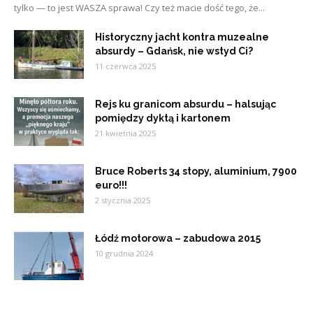
tylko — to jest WASZA sprawa! Czy też macie dość tego, że...
Historyczny jacht kontra muzealne
absurdy – Gdańsk, nie wstyd Ci?
11 czerwca 2025
Rejs ku granicom absurdu – halsując
pomiędzy dyktą i kartonem
21 kwietnia 2025
Bruce Roberts 34 stopy, aluminium, 7900
euro!!!
2 stycznia 2025
Łódź motorowa – zabudowa 2015
10 grudnia 2024