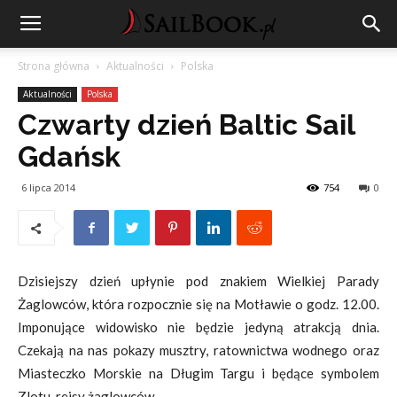
Strona główna
Aktualności
Polska
Aktualności
Polska
Czwarty dzień Baltic Sail
Gdańsk
6 lipca 2014
754
0
Dzisiejszy dzień upłynie pod znakiem Wielkiej Parady
Żaglowców, która rozpocznie się na Motławie o godz. 12.00.
Imponujące widowisko nie będzie jedyną atrakcją dnia.
Czekają na nas pokazy musztry, ratownictwa wodnego oraz
Miasteczko Morskie na Długim Targu i będące symbolem
Zlotu, rejsy żaglowców.