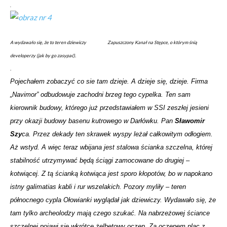
.
A wydawało się, że to teren dziewiczy Zapuszczony Kanał na Stępce, o którym śnią
developerzy (jak by go zasypać).
.
Pojechałem zobaczyć co sie tam dzieje. A dzieje się, dzieje. Firma
„Navimor” odbudowuje zachodni brzeg tego cypelka. Ten sam
kierownik budowy, którego już przedstawiałem w SSI zeszłej jesieni
przy okazji budowy basenu kutrowego w Darłówku. Pan
Sławomir
Szy
ca. Przez dekady ten skrawek wyspy leżał całkowitym odłogiem.
Aż wstyd. A więc teraz wbijana jest stalowa ścianka szczelna, której
stabilność utrzymywać będą ściągi zamocowane do drugiej –
kotwiącej. Z tą ścianką kotwiąca jest sporo kłopotów, bo w napokano
istny galimatias kabli i rur wszelakich. Pozory myliły – teren
północnego cypla Ołowianki wyglądał jak dziewiczy. Wydawało się, że
tam tylko archeolodzy mają czego szukać. Na nabrzeżowej ściance
szczelnej pojawi się wkrótce żelbetowy oczep. Za oczepem plac z