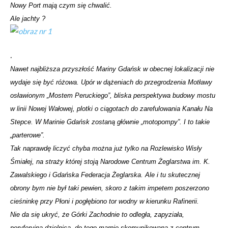
Nowy Port mają czym się chwalić.
Ale jachty ?
.
Nawet najbliższa przyszłość Mariny Gdańsk w obecnej lokalizacji nie
wydaje się być różowa. Upór w dążeniach do przegrodzenia Motławy
osławionym „Mostem Peruckiego”, bliska perspektywa budowy mostu
w linii Nowej Wałowej, plotki o ciągotach do zarefulowania Kanału Na
Stepce. W Marinie Gdańsk zostaną głównie „motopompy”. I to takie
„parterowe”.
Tak naprawdę liczyć chyba można już tylko na Rozlewisko Wisły
Śmiałej, na straży której stoją Narodowe Centrum Żeglarstwa im. K.
Zawalskiego i Gdańska Federacja Żeglarska. Ale i tu skutecznej
obrony bym nie był taki pewien, skoro z takim impetem poszerzono
cieśninkę przy Płoni i pogłębiono tor wodny w kierunku Rafinerii.
Nie da się ukryć, że Górki Zachodnie to odległa, zapyziała,
peryferyjna dzielnica, do tego marnie skomunikowana z centrum