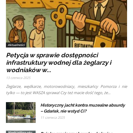
Aktualności
Petycja w sprawie dostępności
infrastruktury wodnej dla żeglarzy i
wodniaków w...
13 czerwca 2025
Żeglarze, wędkarze, motorowodniacy, mieszkańcy Pomorza i nie
tylko — to jest WASZA sprawa! Czy też macie dość tego, że...
Historyczny jacht kontra muzealne absurdy
– Gdańsk, nie wstyd Ci?
11 czerwca 2025