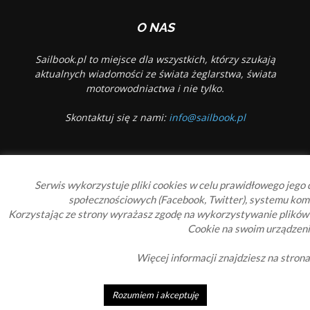
O NAS
Sailbook.pl to miejsce dla wszystkich, którzy szukają
aktualnych wiadomości ze świata żeglarstwa, świata
motorowodniactwa i nie tylko.
Skontaktuj się z nami:
info@sailbook.pl
PODĄŻAJ ZA NAMI
Serwis wykorzystuje pliki cookies w celu prawidłowego jego d
społecznościowych (Facebook, Twitter), systemu kom
Korzystając ze strony wyrażasz zgodę na wykorzystywanie plików
Cookie na swoim urządzeni
Więcej informacji znajdziesz na stron
Sailbook Cup
O nas
Reklama
Polityka prywatności
Polityka Cookie
Rozumiem i akceptuję
© 2010-2019 Sailbook.pl