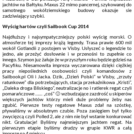
jachtów na Bałtyku. Maxus 22 mimo pancernej, szykowanej do
samotnego wokółziemskiego budowy okazuje sie
zadziwiający szybki.
Wyścig hartów czyli Sailbook Cup 2014
Najdłuższy i najsympatyczniejszy polski wyścig morski. O
atmosferze tej imprezy krążą legendy. Trasa prawie 600 mil
wokół Gotlandii z postojem w Visby. Usłyszeć o legendzie to
jedno, ale przeżyć dosłownie i w przenośni to zupełnie co
innego. Szymon juz żałuje że w przyszłym roku będzie gdzieś na
Pacyfiku. Niesamowita impreza wyczarowana dzięki ciężkiej
pracy niepoślednich osobowości czyli komandosów z
Sailbook.pl Oli i Jacka. Dzik, „Dzień Polski” w Visby, „zrzuty
ratunkowe” dla potrzebujących, stacja przekaźnikowa „Kristi”,
„Daleka droga Bliskiego”, neutralizacje no i ratlerek regat czyli
pomarańczowe …… „coś” 🙂 wzbudzające zazdrość u skiperów
większych jachtów którzy mieli duże problemy żeby nas
zgubić. Pierwsze testy regatowe Maxus zdał na szóstkę,
pływaliśmy w absolutnym czubie. Poza zasięgiem był tylko
zwycięzcą czyli Polled 2, ale z nim nie był wstanie konkurować
nikt. Gratulacje! Byliśmy najmniejszym jachtem regat. Na
pierwszym etapie byliśmy drudzy w grupie KWR a całą
imprezę na 4 miejscu.