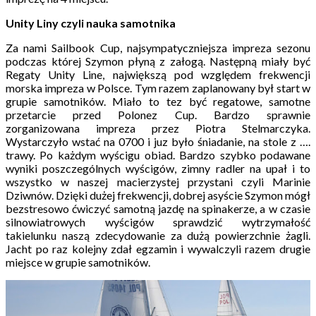
Unity Liny czyli nauka samotnika
Za nami Sailbook Cup, najsympatyczniejsza impreza sezonu
podczas której Szymon płyną z załogą. Następną miały być
Regaty Unity Line, największą pod względem frekwencji
morska impreza w Polsce. Tym razem zaplanowany był start w
grupie samotników. Miało to tez być regatowe, samotne
przetarcie przed Polonez Cup. Bardzo sprawnie
zorganizowana impreza przez Piotra Stelmarczyka.
Wystarczyło wstać na 0700 i juz było śniadanie, na stole z ….
trawy. Po każdym wyścigu obiad. Bardzo szybko podawane
wyniki poszczególnych wyścigów, zimny radler na upał i to
wszystko w naszej macierzystej przystani czyli Marinie
Dziwnów. Dzięki dużej frekwencji, dobrej asyście Szymon mógł
bezstresowo ćwiczyć samotną jazdę na spinakerze, a w czasie
silnowiatrowych wyścigów sprawdzić wytrzymałość
takielunku naszą zdecydowanie za dużą powierzchnie żagli.
Jacht po raz kolejny zdał egzamin i wywalczyli razem drugie
miejsce w grupie samotników.