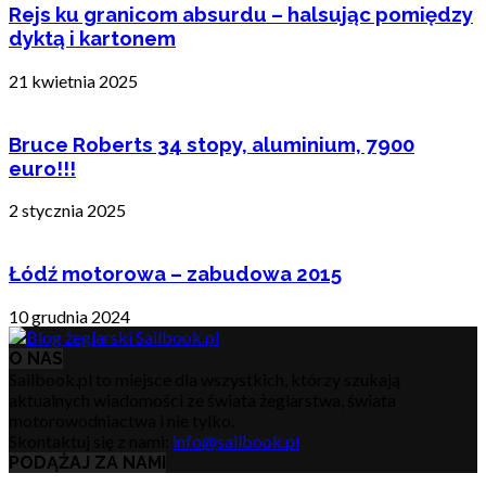
Rejs ku granicom absurdu – halsując pomiędzy
dyktą i kartonem
21 kwietnia 2025
Bruce Roberts 34 stopy, aluminium, 7900
euro!!!
2 stycznia 2025
Łódź motorowa – zabudowa 2015
10 grudnia 2024
O NAS
Sailbook.pl to miejsce dla wszystkich, którzy szukają
aktualnych wiadomości ze świata żeglarstwa, świata
motorowodniactwa i nie tylko.
Skontaktuj się z nami:
info@sailbook.pl
PODĄŻAJ ZA NAMI