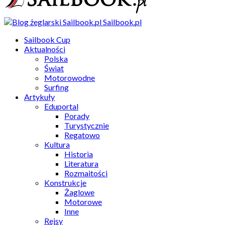
Sailbook.pl
Sailbook Cup
Aktualności
Polska
Świat
Motorowodne
Surfing
Artykuły
Eduportal
Porady
Turystycznie
Regatowo
Kultura
Historia
Literatura
Rozmaitości
Konstrukcje
Żaglowe
Motorowe
Inne
Rejsy