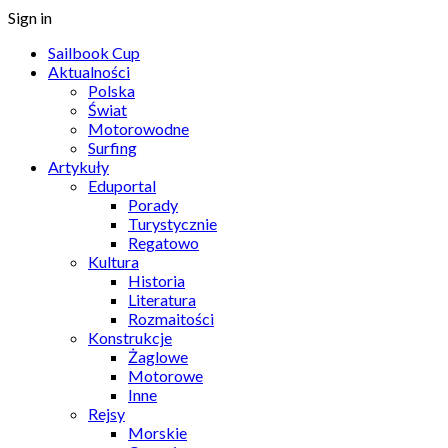
Sign in
Sailbook Cup
Aktualności
Polska
Świat
Motorowodne
Surfing
Artykuły
Eduportal
Porady
Turystycznie
Regatowo
Kultura
Historia
Literatura
Rozmaitości
Konstrukcje
Żaglowe
Motorowe
Inne
Rejsy
Morskie