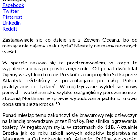
Facebook
Twitter
Pinterest
Linkedin
ReddIt
Zastanawiacie się co dzieje sie z Zewem Oceanu, bo od
miesiąca nie dajemy znaku życia? Niestety nie mamy radosnych
wieści…..
W sporcie nazywa się to przetrenowaniem, w korpo to
wypalenie a u nas po prostu zmęczenie. Od ponad dwóch lat
żyjemy w szybkim tempie. Po skończeniu projektu Setka przez
Atlantyk jeździliśmy z prezentacjami po całej Polsce
praktycznie co tydzień. W międzyczasie wykluł sie nowy
pomysł – wokółziemski. Szybko osiągnęliśmy porozumienie z
stocznią Northman w sprawie wybudowania jachtu i….znowu
doba stała sie za krótka 🙂
Ponad miesiąc temu zakończył sie brawurowy rejs dziewczyn
na Islandię prowadzony przez Brożkę. Bez silnika, ogrzewania,
toalety. W regatowym stylu, w sztormach do 11B. Aktualnie
Brożka jak co roku szkoli nowych adeptów żeglarstwa na
Mazurach, a Ozi pokazuje rufę Atlantic Puffina większości