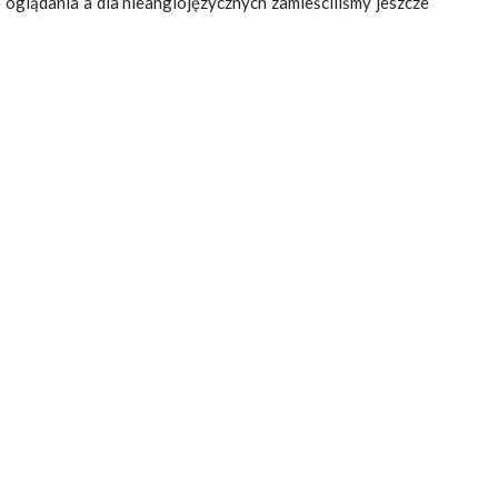
o oglądania a dla nieanglojęzycznych zamieściliśmy jeszcze