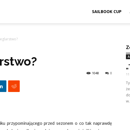
ook.pl
SAILBOOK CUP
żeglarstwo?
Z
arstwo?
A
„
1048
0
11
Ty
ż
d
w.
miku przypominającego przed sezonem o co tak naprawdę