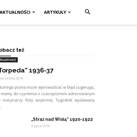
AKTUALNOŚCI
ARTYKUŁY
obacz też
ktualności
Torpeda” 1936-37
 września 2019
tuł tego pisma może wprowadzać w błąd sugerując,
e mamy do czynienia z czasopismem adresowanym
o marynarzy floty wojennej. Tygodnik wydawany
..
„Straż nad Wisłą” 1920-1922
9 lipca 2019