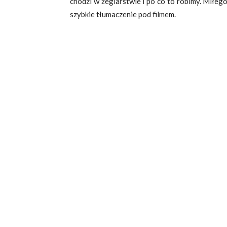
chodzi w żeglarstwie i po co to robimy. Miłeg
szybkie tłumaczenie pod filmem.