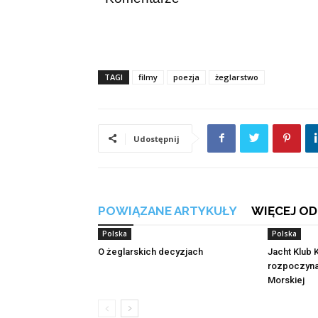
TAGI
filmy
poezja
żeglarstwo
Udostępnij
POWIĄZANE ARTYKUŁY
WIĘCEJ OD
Polska
Polska
O żeglarskich decyzjach
Jacht Klub
rozpoczyna
Morskiej