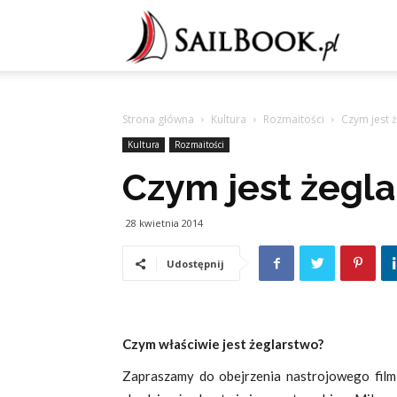
Sailb
Strona główna
Kultura
Rozmaitości
Czym jest 
Kultura
Rozmaitości
Czym jest żegl
28 kwietnia 2014
Udostępnij
Czym właściwie jest żeglarstwo?
Zapraszamy do obejrzenia nastrojowego fil