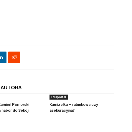
 AUTORA
Eduportal
 Kamień Pomorski
Kamizelka – ratunkowa czy
 nabór do Sekcji
asekuracyjna?