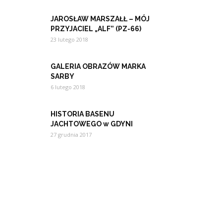
JAROSŁAW MARSZAŁŁ – MÓJ
PRZYJACIEL „ALF” (PZ-66)
23 lutego 2018
GALERIA OBRAZÓW MARKA
SARBY
6 lutego 2018
HISTORIA BASENU
JACHTOWEGO w GDYNI
27 grudnia 2017