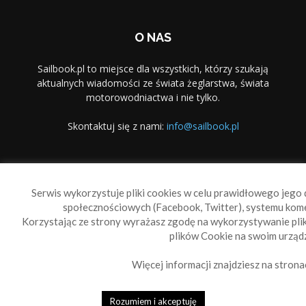
O NAS
Sailbook.pl to miejsce dla wszystkich, którzy szukają
aktualnych wiadomości ze świata żeglarstwa, świata
motorowodniactwa i nie tylko.
Skontaktuj się z nami:
info@sailbook.pl
PODĄŻAJ ZA NAMI
Serwis wykorzystuje pliki cookies w celu prawidłowego jego d
społecznościowych (Facebook, Twitter), systemu kom
Korzystając ze strony wyrażasz zgodę na wykorzystywanie pl
plików Cookie na swoim urządz
Więcej informacji znajdziesz na strona
Sailbook Cup
O nas
Reklama
Polityka prywatności
Polityka Cookie
Rozumiem i akceptuję