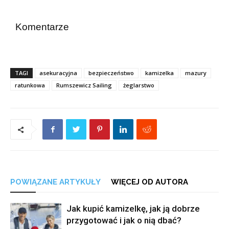
Komentarze
TAGI
asekuracyjna
bezpieczeństwo
kamizelka
mazury
ratunkowa
Rumszewicz Sailing
żeglarstwo
POWIĄZANE ARTYKUŁY
WIĘCEJ OD AUTORA
Jak kupić kamizelkę, jak ją dobrze
przygotować i jak o nią dbać?