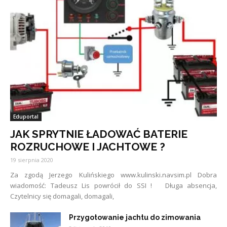
Eduportal
JAK SPRYTNIE ŁADOWAĆ BATERIE
ROZRUCHOWE I JACHTOWE ?
19 sierpnia 2020
Za zgodą Jerzego Kulińskiego www.kulinski.navsim.pl Dobra
wiadomość: Tadeusz Lis powrócił do SSI ! Długa absencja,
Czytelnicy się domagali, domagali,
Przygotowanie jachtu do zimowania