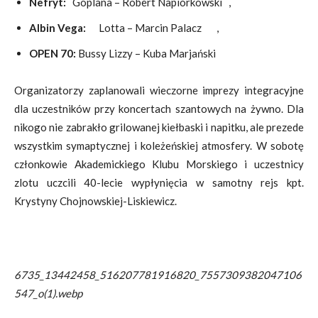
Nefryt:
Goplana – Robert Napiórkowski ,
Albin Vega:
Lotta – Marcin Palacz ,
OPEN 70:
Bussy Lizzy – Kuba Marjański
Organizatorzy zaplanowali wieczorne imprezy integracyjne
dla uczestników przy koncertach szantowych na żywno. Dla
nikogo nie zabrakło grilowanej kiełbaski i napitku, ale prezede
wszystkim symaptycznej i koleżeńskiej atmosfery. W sobotę
członkowie Akademickiego Klubu Morskiego i uczestnicy
zlotu uczcili 40-lecie wypłynięcia w samotny rejs kpt.
Krystyny Chojnowskiej-Liskiewicz.
6735_13442458_516207781916820_7557309382047106
547_o(1).webp