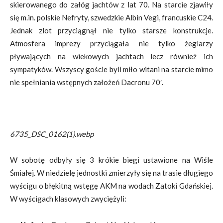
skierowanego do załóg jachtów z lat 70. Na starcie zjawiły
się m.in. polskie Nefryty, szwedzkie Albin Vegi, francuskie C24.
Jednak zlot przyciągnął nie tylko starsze konstrukcje.
Atmosfera imprezy przyciągała nie tylko żeglarzy
pływających na wiekowych jachtach lecz również ich
sympatyków. Wszyscy goście byli miło witani na starcie mimo
nie spełniania wstępnych założeń Dacronu 70′.
6735_DSC_0162(1).webp
W sobotę odbyły się 3 krókie biegi ustawione na Wiśle
Śmiałej. W niedzielę jednostki zmierzyły się na trasie długiego
wyścigu o błękitną wstęgę AKM na wodach Zatoki Gdańskiej.
W wyścigach klasowych zwyciężyli: