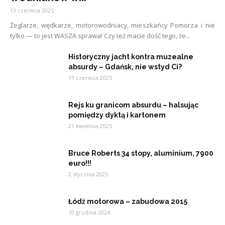
13 czerwca 2025
Żeglarze, wędkarze, motorowodniacy, mieszkańcy Pomorza i nie
tylko — to jest WASZA sprawa! Czy też macie dość tego, że...
Historyczny jacht kontra muzealne
absurdy – Gdańsk, nie wstyd Ci?
11 czerwca 2025
Rejs ku granicom absurdu – halsując
pomiędzy dyktą i kartonem
21 kwietnia 2025
Bruce Roberts 34 stopy, aluminium, 7900
euro!!!
2 stycznia 2025
Łódź motorowa – zabudowa 2015
10 grudnia 2024