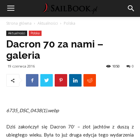
Strona główna
Aktualności
Polska
Aktualności
Polska
Dacron 70 za nami –
galeria
19 czerwca 2016
1050
0
6735_DSC_0438(1).webp
Dziś zakończył się Dacron 70′ – zlot jachtów z duszą z
ubiegłego wieku. Była to już druga edycja tego wydarzenia