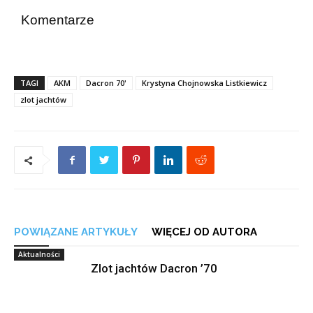
Komentarze
TAGI
AKM
Dacron 70'
Krystyna Chojnowska Listkiewicz
zlot jachtów
POWIĄZANE ARTYKUŁY
WIĘCEJ OD AUTORA
Aktualności
Zlot jachtów Dacron ’70