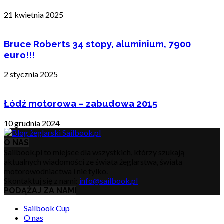
21 kwietnia 2025
Bruce Roberts 34 stopy, aluminium, 7900
euro!!!
2 stycznia 2025
Łódź motorowa – zabudowa 2015
10 grudnia 2024
O NAS
Sailbook.pl to miejsce dla wszystkich, którzy szukają
aktualnych wiadomości ze świata żeglarstwa, świata
motorowodniactwa i nie tylko.
Skontaktuj się z nami:
info@sailbook.pl
PODĄŻAJ ZA NAMI
Sailbook Cup
O nas