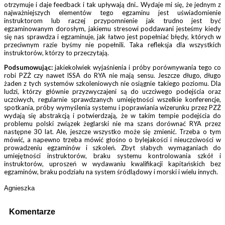
otrzymuje i daje feedback i tak upływają dni.. Wydaje mi się, że jednym z
najważniejszych elementów tego egzaminu jest uświadomienie
instruktorom lub raczej przypomnienie jak trudno jest być
egzaminowanym dorosłym, jakiemu stresowi poddawani jesteśmy kiedy
się nas sprawdza i egzaminuje, jak łatwo jest popełniać błędy, których w
przeciwnym razie byśmy nie popełnili. Taka refleksja dla wszystkich
instruktorów, którzy to przeczytają.
Podsumowując:
jakiekolwiek wyjaśnienia i próby porównywania tego co
robi PZŻ czy nawet ISSA do RYA nie mają sensu. Jeszcze długo, długo
żaden z tych systemów szkoleniowych nie osiągnie takiego poziomu. Dla
ludzi, którzy głównie przyzwyczajeni są do uczciwego podejścia oraz
uczciwych, regularnie sprawdzanych umiejętności wszelkie konferencje,
spotkania, próby wymyślenia systemu i poprawiania wizerunku przez PZŻ
wydają się abstrakcją i potwierdzają, że w takim tempie podejścia do
problemu polski związek żeglarski nie ma szans dorównać RYA przez
następne 30 lat. Ale, jeszcze wszystko może się zmienić. Trzeba o tym
mówić, a napewno trzeba mówić głośno o bylejakości i nieuczciwości w
prowadzeniu egzaminów i szkoleń. Zbyt słabych wymaganiach do
umiejętności instruktorów, braku systemu kontrolowania szkół i
instruktorów, uproszeń w wydawaniu kwalifikacji kapitańskich bez
egzaminów, braku podziału na system śródlądowy i morski i wielu innych.
Agnieszka
Komentarze