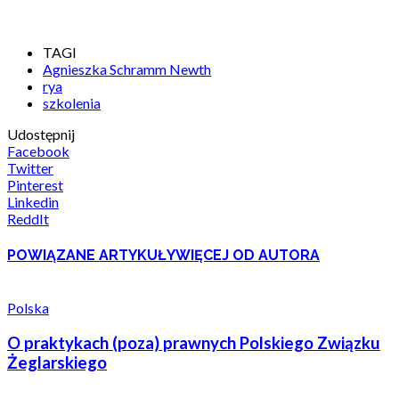
TAGI
Agnieszka Schramm Newth
rya
szkolenia
Udostępnij
Facebook
Twitter
Pinterest
Linkedin
ReddIt
POWIĄZANE ARTYKUŁY
WIĘCEJ OD AUTORA
Polska
O praktykach (poza) prawnych Polskiego Związku
Żeglarskiego