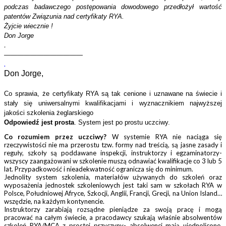
podczas badawczego postępowania dowodowego przedłożył wartość
patentów Związunia nad certyfikaty RYA.
Żyjcie wiecznie !
Don Jorge
.
————————————
.
Don Jorge,
Co sprawia, że certyfikaty RYA są tak cenione i uznawane na świecie i
stały się uniwersalnymi kwalifikacjami i wyznacznikiem najwyższej
jakości szkolenia żeglarskiego
Odpowiedź jest prosta
. System jest po prostu uczciwy.
Co rozumiem przez uczciwy?
W systemie RYA nie naciąga się
rzeczywistości nie ma przerostu tzw. formy nad treścią, są jasne zasady i
reguły, szkoły są poddawane inspekcji, instruktorzy i egzaminatorzy-
wszyscy zaangażowani w szkolenie muszą odnawiać kwalifikacje co 3 lub 5
lat. Przypadkowość i nieadekwatność ogranicza się do minimum.
Jednolity system szkolenia, materiałów używanych do szkoleń oraz
wyposażenia jednostek szkoleniowych jest taki sam w szkołach RYA w
Polsce, Południowej Afryce, Szkocji, Anglii, Francji, Grecji, na Union Island…
wszędzie, na każdym kontynencie.
Instruktorzy zarabiają rozsądne pieniądze za swoją pracę i mogą
pracować na całym świecie, a pracodawcy szukają właśnie absolwentów
szkoleń RYA/MCA z prostej przyczyny- absolwenci mają ujednolicone,