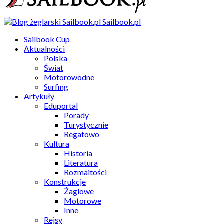
Sailbook.pl
Sailbook Cup
Aktualności
Polska
Świat
Motorowodne
Surfing
Artykuły
Eduportal
Porady
Turystycznie
Regatowo
Kultura
Historia
Literatura
Rozmaitości
Konstrukcje
Żaglowe
Motorowe
Inne
Rejsy