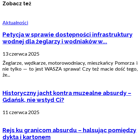
Zobacz też
Aktualności
Petycja w sprawie dostępności infrastruktury
wodnej dla żeglarzy i wodniaków w...
13 czerwca 2025
Żeglarze, wędkarze, motorowodniacy, mieszkańcy Pomorza i
nie tylko — to jest WASZA sprawa! Czy też macie dość tego,
że...
Historyczny jacht kontra muzealne absurdy –
Gdańsk, nie wstyd Ci?
11 czerwca 2025
Rejs ku granicom absurdu – halsując pomiędzy
dyktą i kartonem