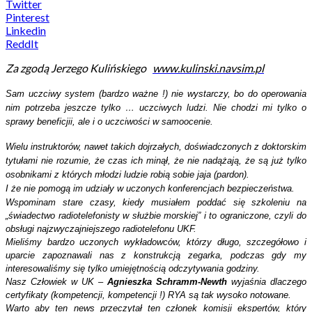
Twitter
Pinterest
Linkedin
ReddIt
Za zgodą Jerzego Kulińskiego
www.kulinski.navsim.pl
Sam uczciwy system (bardzo ważne !) nie wystarczy, bo do operowania
nim potrzeba jeszcze tylko … uczciwych ludzi. Nie chodzi mi tylko o
sprawy beneficjii, ale i o uczciwości w samoocenie.
Wielu instruktorów, nawet takich dojrzałych, doświadczonych z doktorskim
tytułami nie rozumie, że czas ich minął, że nie nadążają, że są już tylko
osobnikami z których młodzi ludzie robią sobie jaja (pardon).
I że nie pomogą im udziały w uczonych konferencjach bezpieczeństwa.
Wspominam stare czasy, kiedy musiałem poddać się szkoleniu na
„świadectwo radiotelefonisty w służbie morskiej” i to ograniczone, czyli do
obsługi najzwyczajniejszego radiotelefonu UKF.
Mieliśmy bardzo uczonych wykładowców, którzy długo, szczegółowo i
uparcie zapoznawali nas z konstrukcją zegarka, podczas gdy my
interesowaliśmy się tylko umiejętnością odczytywania godziny.
Nasz Człowiek w UK –
Agnieszka Schramm-Newth
wyjaśnia dlaczego
certyfikaty (kompetencji, kompetencji !) RYA są tak wysoko notowane.
Warto aby ten news przeczytał ten członek komisji ekspertów, który