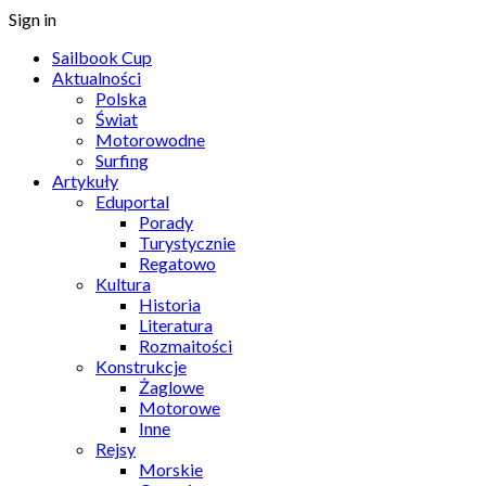
Sign in
Sailbook Cup
Aktualności
Polska
Świat
Motorowodne
Surfing
Artykuły
Eduportal
Porady
Turystycznie
Regatowo
Kultura
Historia
Literatura
Rozmaitości
Konstrukcje
Żaglowe
Motorowe
Inne
Rejsy
Morskie