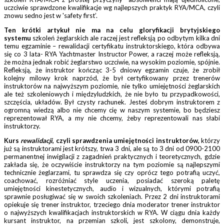
uczciwie sprawdzone kwalifikacje wg najlepszych praktyk RYA/MCA, czyli
znowu sedno jest w 'safety first’.
Ten krótki artykuł nie ma na celu gloryfikacji brytyjskiego
systemu
szkoleń żeglarskich ale raczej jest refleksją po odbytym kilka dni
temu egzaminie – rewalidacji certyfikatu instruktorskiego, która odbywa
się co 3 lata- RYA Yachtmaster Instructor Power, a raczej może refleksją,
że można jednak robić żeglarstwo uczciwie, na wysokim poziomie, spójnie.
Refleksją, że instruktor kończąc 3-5 dniowy egzamin czuje, że zrobił
kolejny milowy krok naprzód, że był certyfikowany przez trenerów
instruktorów na najwyższym poziomie, nie tylko umiejętności żeglarskich
ale też szkoleniowych i międzyludzkich, że nie było tu przypadkowości,
szczęścia, układów. Był czysty rachunek. Jesteś dobrym instruktorem z
ogromną wiedzą albo nie chcemy cię w naszym systemie, bo będziesz
reprezentował RYA, a my nie chcemy, żeby reprezentowali nas słabi
instruktorzy.
Kurs
rewalidacji
, czyli sprawdzenia umiejętności instruktorów,
którzy
już są instruktorami jest krótszy, trwa 3 dni, ale są to 3 dni od 0900-2100
permanentnej inwigilacji z zagadnień praktycznych i teoretycznych, gdzie
zakłada się, że oczywiście instruktorzy na tym poziomie są najlepszymi
technicznie żeglarzami, tu sprawdza się czy oprócz tego potrafią uczyć,
coachować, rozróżniać style uczenia, posiadać szeroką paletę
umiejętności kinestetycznych, audio i wizualnych, którymi potrafią
sprawnie posługiwać się w swoich szkoleniach. Przez 2 dni instruktorami
opiekuje się trener instruktor, trzeciego dnia moderator trener instruktor
o najwyższych kwalifikacjach instruktorskich w RYA. W ciągu dnia każdy
kursant instruktor, na przemian szkoli, jest szkolony, demonstruje,