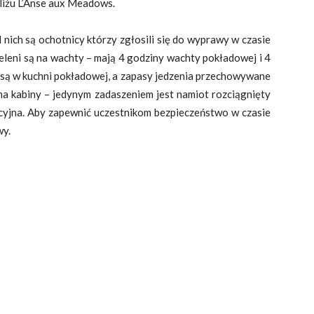
liżu
L’Anse aux Meadows.
 nich są ochotnicy którzy zgłosili się do wyprawy w czasie
eleni są na wachty – mają 4 godziny wachty pokładowej i 4
są w kuchni pokładowej, a zapasy jedzenia przechowywane
a kabiny – jedynym zadaszeniem jest namiot rozciągnięty
cyjna. Aby zapewnić uczestnikom bezpieczeństwo w czasie
wy.