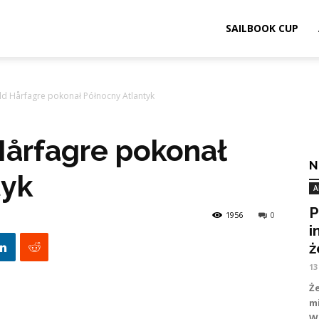
ook.pl
SAILBOOK CUP
d Hårfagre pokonał Północny Atlantyk
Hårfagre pokonał
N
tyk
A
P
1956
0
i
ż
13
Ż
m
WA