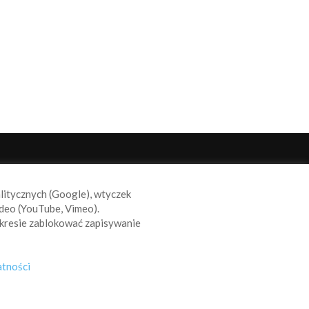
ODĄŻAJ ZA NAMI
alitycznych (Google), wtyczek
deo (YouTube, Vimeo).
kresie zablokować zapisywanie
atności