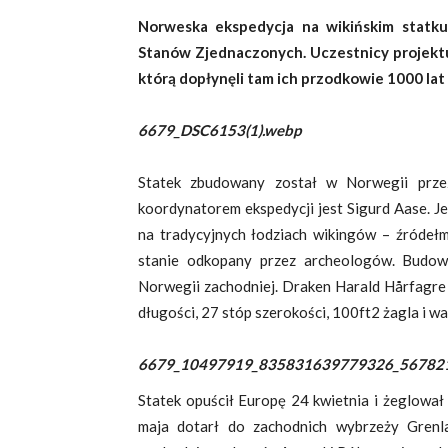
Norweska ekspedycja na wikińskim statku
Stanów Zjednaczonych. Uczestnicy projektu
którą dopłynęli tam ich przodkowie 1000 la
6679_DSC6153(1).webp
Statek zbudowany został w Norwegii prze
koordynatorem ekspedycji jest Sigurd Aase. J
na tradycyjnych łodziach wikingów – źródełm
stanie odkopany przez archeologów. Budo
Norwegii zachodniej. Draken Harald Hårfagr
długości, 27 stóp szerokości, 100ft2 żagla i wa
6679_10497919_835831639779326_567821
Statek opuścił Europę 24 kwietnia i żeglował
maja dotarł do zachodnich wybrzeży Grenl