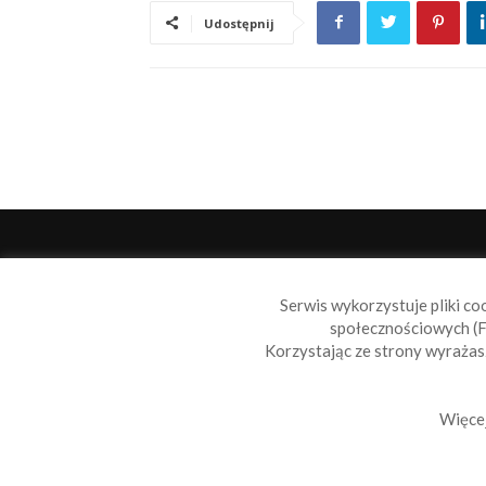
Udostępnij
O 
Serwis wykorzystuje pliki co
Sail
społecznościowych (F
aktu
Korzystając ze strony wyraża
moto
Skon
Więcej