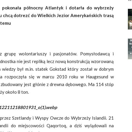
 pokonała północny Atlantyk i dotarła do wybrzeży
 chcą dotrezć do Wielkich Jezior Amerykańskich trasą
t temu
z grupę wolontariuszy i pasjonatów. Pomysłodawcą i
ednostka nie jest repliką lecz nową konstrukcją wzorowaną
 wiedzy był m.in. statek Gokstad który został w dobrym
wa rozpoczęła się w marcu 2010 roku w Haugesund w
e zbudowany jest głónie z drewna dębowego. Ma 114 stóp
ży około 8 ton.
2211218801931_o(1).webp
 przez Szetlandy i Wyspy Owcze do Wybrzeży Islandii. 21
andii do miejscowości
Qaqortoq, a dziś wylądowali na