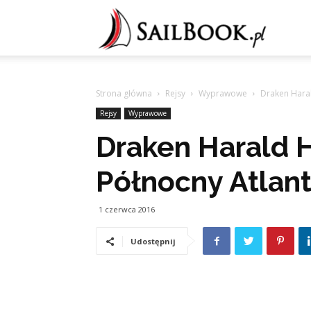
Sailb
Strona główna
Rejsy
Wyprawowe
Draken Haral
Rejsy
Wyprawowe
Draken Harald 
Północny Atlan
1 czerwca 2016
Udostępnij