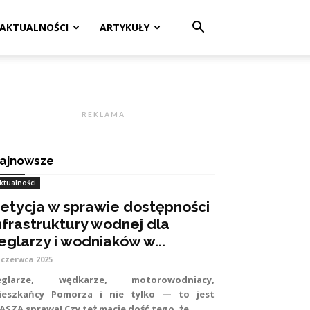
AKTUALNOŚCI
ARTYKUŁY
R E K L A M A
ajnowsze
ktualności
etycja w sprawie dostępności
nfrastruktury wodnej dla
eglarzy i wodniaków w...
 czerwca 2025
eglarze, wędkarze, motorowodniacy,
ieszkańcy Pomorza i nie tylko — to jest
SZA sprawa! Czy też macie dość tego, że...