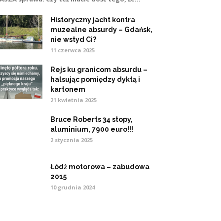
Historyczny jacht kontra
muzealne absurdy – Gdańsk,
nie wstyd Ci?
11 czerwca 2025
Rejs ku granicom absurdu –
halsując pomiędzy dyktą i
kartonem
21 kwietnia 2025
Bruce Roberts 34 stopy,
aluminium, 7900 euro!!!
2 stycznia 2025
Łódź motorowa – zabudowa
2015
10 grudnia 2024