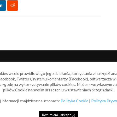
NAS
P
okies w celu prawidłowego jego działania, korzystania z narzędzi an
book.pl to miejsce dla wszystkich, którzy szukają
acebook, Twitter), systemu komentarzy (Facebook), odtwarzacza wi
alnych wiadomości ze świata żeglarstwa, świata
sz zgodę na wykorzystywanie plików cookies. Możesz we własnym za
rowodniactwa i nie tylko.
plików Cookie na swoim urządzeniu w ustawieniach przeglądarki.
taktuj się z nami:
info@sailbook.pl
 informacji znajdziesz na stronach:
Polityka Cookie
|
Polityka Pryw
Rozumiem i akceptuję