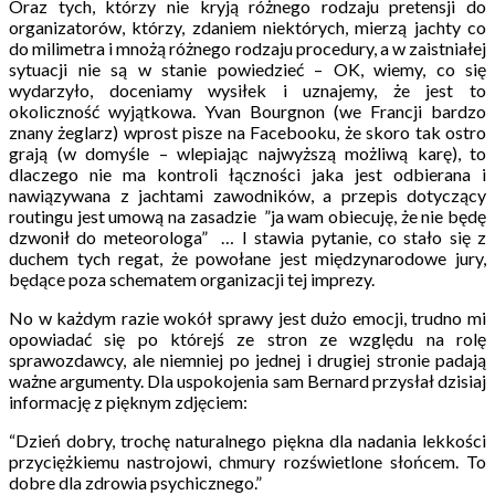
Oraz tych, którzy nie kryją różnego rodzaju pretensji do
organizatorów, którzy, zdaniem niektórych, mierzą jachty co
do milimetra i mnożą różnego rodzaju procedury, a w zaistniałej
sytuacji nie są w stanie powiedzieć – OK, wiemy, co się
wydarzyło, doceniamy wysiłek i uznajemy, że jest to
okoliczność wyjątkowa. Yvan Bourgnon (we Francji bardzo
znany żeglarz) wprost pisze na Facebooku, że skoro tak ostro
grają (w domyśle – wlepiając najwyższą możliwą karę), to
dlaczego nie ma kontroli łączności jaka jest odbierana i
nawiązywana z jachtami zawodników, a przepis dotyczący
routingu jest umową na zasadzie ”ja wam obiecuję, że nie będę
dzwonił do meteorologa” … I stawia pytanie, co stało się z
duchem tych regat, że powołane jest międzynarodowe jury,
będące poza schematem organizacji tej imprezy.
No w każdym razie wokół sprawy jest dużo emocji, trudno mi
opowiadać się po którejś ze stron ze względu na rolę
sprawozdawcy, ale niemniej po jednej i drugiej stronie padają
ważne argumenty. Dla uspokojenia sam Bernard przysłał dzisiaj
informację z pięknym zdjęciem:
“Dzień dobry, trochę naturalnego piękna dla nadania lekkości
przyciężkiemu nastrojowi, chmury rozświetlone słońcem. To
dobre dla zdrowia psychicznego.”