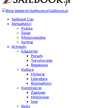
Sailbook.pl
Sailbook Cup
Aktualności
Polska
Świat
Motorowodne
Surfing
Artykuły
Eduportal
Porady
Turystycznie
Regatowo
Kultura
Historia
Literatura
Rozmaitości
Konstrukcje
Żaglowe
Motorowe
Inne
Rejsy