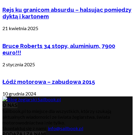
Rejs ku granicom absurdu – halsując pomiędzy
dyktą i kartonem
21 kwietnia 2025
Bruce Roberts 34 stopy, aluminium, 7900
euro!!!
2 stycznia 2025
Łódź motorowa – zabudowa 2015
10 grudnia 2024
O NAS
Sailbook.pl to miejsce dla wszystkich, którzy szukają
aktualnych wiadomości ze świata żeglarstwa, świata
motorowodniactwa i nie tylko.
Skontaktuj się z nami:
info@sailbook.pl
PODĄŻAJ ZA NAMI