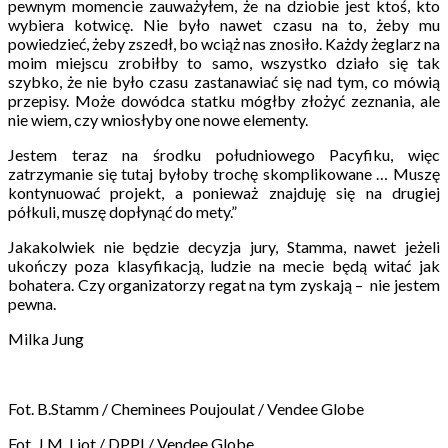
pewnym momencie zauważyłem, że na dziobie jest ktoś, kto
wybiera kotwicę. Nie było nawet czasu na to, żeby mu
powiedzieć, żeby zszedł, bo wciąż nas znosiło. Każdy żeglarz na
moim miejscu zrobiłby to samo, wszystko działo się tak
szybko, że nie było czasu zastanawiać się nad tym, co mówią
przepisy. Może dowódca statku mógłby złożyć zeznania, ale
nie wiem, czy wniosłyby one nowe elementy.
Jestem teraz na środku południowego Pacyfiku, więc
zatrzymanie się tutaj byłoby trochę skomplikowane … Muszę
kontynuować projekt, a ponieważ znajduję się na drugiej
półkuli, muszę dopłynąć do mety.”
Jakakolwiek nie będzie decyzja jury, Stamma, nawet jeżeli
ukończy poza klasyfikacją, ludzie na mecie będą witać jak
bohatera. Czy organizatorzy regat na tym zyskają – nie jestem
pewna.
Milka Jung
Fot. B.Stamm / Cheminees Poujoulat / Vendee Globe
Fot. J.M. Liot / DPPI / Vendee Globe