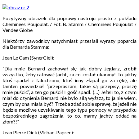
Pozytywny obrazek dla poprawy nastroju prosto z pokładu
Cheminees Poujoulat. / Fot. B. Stamm / Cheminees Poujoulat /
Vendee Globe
Niektórzy zawodnicy natychmiast przesłali wyrazy poparcia
dla Bernarda Stamma:
Jean Le Cam (SynerCiel):
“Dla mnie Bernard zachował się jak dobry żeglarz, zrobił
wszystko, żeby ratować jacht, za co został ukarany! To jakby
ktoś spadał z falochronu, ktoś inny złapał go za rękę, ale
tamten powiedział “przepraszam, takie są przepisy, proszę
mnie puścić”, a ten go puścił I gość spadł. (…) Jeżeli to, z czym
miał do czynienia Bernard, nie było siłą wyższą, to ja nie wiem,
czym by ona miała być? Trzeba zdać sobie sprawę, że jeżeli nie
będzie możliwe uzyskiwanie tego typu pomocy w przypadku
bezpośredniego zagrożenia, to co, mamy jachty oddać na
złom?!”
Jean Pierre Dick (Virbac-Paprec):