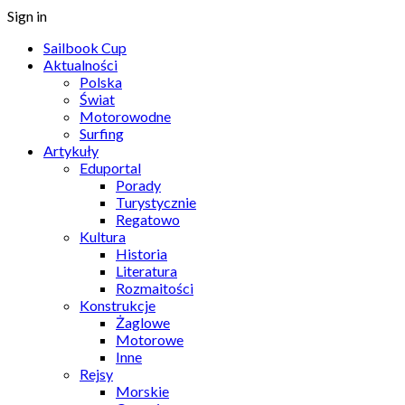
Sign in
Sailbook Cup
Aktualności
Polska
Świat
Motorowodne
Surfing
Artykuły
Eduportal
Porady
Turystycznie
Regatowo
Kultura
Historia
Literatura
Rozmaitości
Konstrukcje
Żaglowe
Motorowe
Inne
Rejsy
Morskie