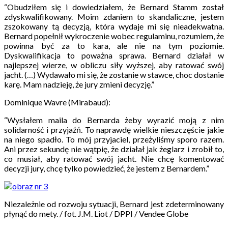
“Obudziłem się i dowiedziałem, że Bernard Stamm został
zdyskwalifikowany. Moim zdaniem to skandaliczne, jestem
zszokowany tą decyzją, która wydaje mi się nieadekwatna.
Bernard popełnił wykroczenie wobec regulaminu, rozumiem, że
powinna być za to kara, ale nie na tym poziomie.
Dyskwalifikacja to poważna sprawa. Bernard działał w
najlepszej wierze, w obliczu siły wyższej, aby ratować swój
jacht. (…) Wydawało mi się, że zostanie w stawce, choc dostanie
karę. Mam nadzieję, że jury zmieni decyzję.”
Dominique Wavre (Mirabaud):
“Wysłałem maila do Bernarda żeby wyrazić moją z nim
solidarność i przyjaźń. To naprawdę wielkie nieszczęście jakie
na niego spadło. To mój przyjaciel, przeżyliśmy sporo razem.
Ani przez sekundę nie wątpię, że działał jak żeglarz i zrobił to,
co musiał, aby ratować swój jacht. Nie chcę komentować
decyzji jury, chcę tylko powiedzieć, że jestem z Bernardem.”
Niezależnie od rozwoju sytuacji, Bernard jest zdeterminowany
płynąć do mety. / fot. J.M. Liot / DPPI / Vendee Globe