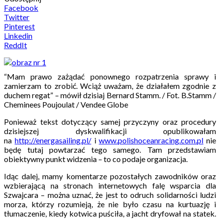
Facebook
Twitter
Pinterest
Linkedin
ReddIt
“Mam prawo zażądać ponownego rozpatrzenia sprawy i
zamierzam to zrobić. Wciąż uważam, że działałem zgodnie z
duchem regat” – mówił dzisiaj Bernard Stamm. / Fot. B.Stamm /
Cheminees Poujoulat / Vendee Globe
Ponieważ tekst dotyczący samej przyczyny oraz procedury
dzisiejszej dyskwalifikacji opublikowałam
na
http://energasailing.pl/
i
www.polishoceanracing.com.pl
nie
będę tutaj powtarzać tego samego. Tam przedstawiam
obiektywny punkt widzenia – to co podaje organizacja.
Idąc dalej, mamy komentarze pozostałych zawodników oraz
wzbierającą na stronach internetowych falę wsparcia dla
Szwajcara – można uznać, że jest to odruch solidarności ludzi
morza, którzy rozumieją, że nie było czasu na kurtuazję i
tłumaczenie, kiedy kotwica puściła, a jacht dryfował na statek.