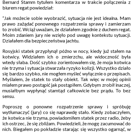
Bernard Stamm tytułem komentarza w trakcie połączenia z
biurem regat powiedział:
“Jak możecie sobie wyobrazić, sytuacja nie jest idealna. Mam
prawo zażądać ponownego rozpatrzenia sprawy i zamierzam
to zrobić. Wciąż uważam, że działałem zgodnie z duchem regat.
Moim zdaniem jury nie wzięło pod uwagę kontekstu sytuacji.
Działałem dla bezpieczeństwa jachtu.
Rosyjski statek przypłynął późno w nocy, kiedy już stałem na
kotwicy. Widziałem ich o zmierzchu, ale widoczność była
wtedy słaba. Dość szybko zorientowałem się, że moja kotwica
nie trzyma i sytuacja stwarzała ryzyko kolizji. Wszystko działo
się bardzo szybko, nie mogłem myśleć wyłącznie o przepisach.
Myślalem, że statek to stały obiekt. Tak więc w mojej opinii
miałem prawo postąpić jak postąpiłem. Gdybym zrobił inaczej,
musiałbym wypłynąć stamtąd całkowicie bez prądu. To bez
sensu.
Poproszę o ponowne rozpatrzenie sprawy i spróbuję
wytłumaczyć (jury) co się naprawdę stało. Kiedy zobaczyłem,
że kotwica nie trzyma, powiadomiłem statek przez radio, żeby
ich ostrzec, że się zbliżam. Powiedzieli, że mogę zacumować do
nich. Biegałem po pokładzie starając się wszystko ogarnąć, w