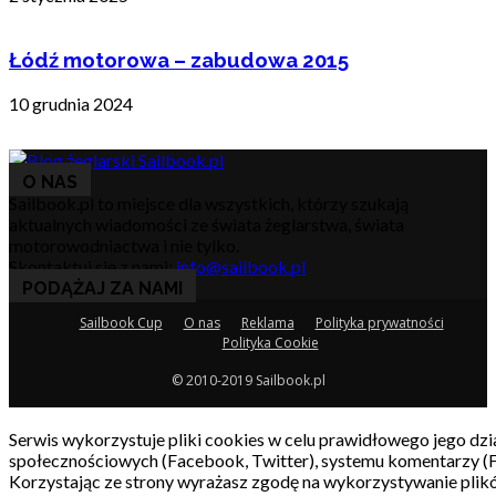
Łódź motorowa – zabudowa 2015
10 grudnia 2024
O NAS
Sailbook.pl to miejsce dla wszystkich, którzy szukają
aktualnych wiadomości ze świata żeglarstwa, świata
motorowodniactwa i nie tylko.
Skontaktuj się z nami:
info@sailbook.pl
PODĄŻAJ ZA NAMI
Sailbook Cup
O nas
Reklama
Polityka prywatności
Polityka Cookie
© 2010-2019 Sailbook.pl
Serwis wykorzystuje pliki cookies w celu prawidłowego jego dzia
społecznościowych (Facebook, Twitter), systemu komentarzy (
Korzystając ze strony wyrażasz zgodę na wykorzystywanie pli