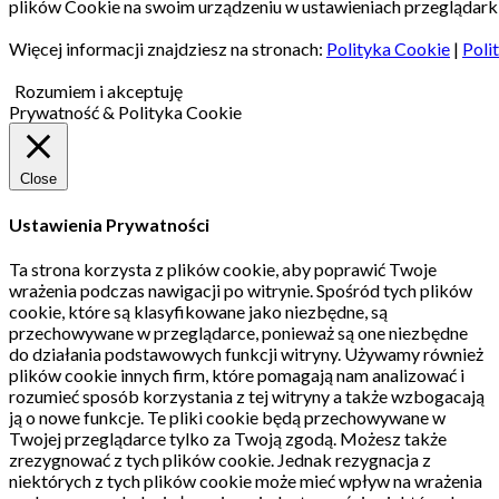
plików Cookie na swoim urządzeniu w ustawieniach przeglądarki
Więcej informacji znajdziesz na stronach:
Polityka Cookie
|
Poli
Rozumiem i akceptuję
Prywatność & Polityka Cookie
Close
Ustawienia Prywatności
Ta strona korzysta z plików cookie, aby poprawić Twoje
wrażenia podczas nawigacji po witrynie.
Spośród tych plików
cookie, które są klasyfikowane jako niezbędne, są
przechowywane w przeglądarce, ponieważ są one niezbędne
do działania podstawowych funkcji witryny.
Używamy również
plików cookie innych firm, które pomagają nam analizować i
rozumieć sposób korzystania z tej witryny a także wzbogacają
ją o nowe funkcje.
Te pliki cookie będą przechowywane w
Twojej przeglądarce tylko za Twoją zgodą.
Możesz także
zrezygnować z tych plików cookie.
Jednak rezygnacja z
niektórych z tych plików cookie może mieć wpływ na wrażenia