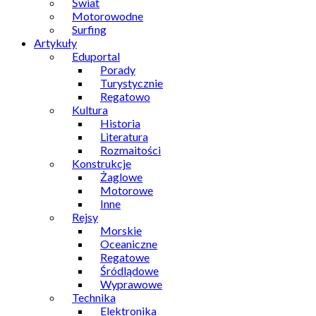
Świat
Motorowodne
Surfing
Artykuły
Eduportal
Porady
Turystycznie
Regatowo
Kultura
Historia
Literatura
Rozmaitości
Konstrukcje
Żaglowe
Motorowe
Inne
Rejsy
Morskie
Oceaniczne
Regatowe
Śródlądowe
Wyprawowe
Technika
Elektronika