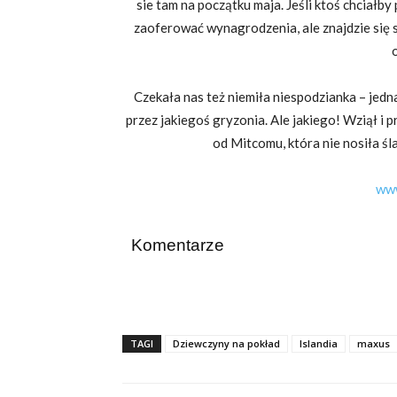
sie tam na początku maja. Jeśli ktoś chciałb
zaoferować wynagrodzenia, ale znajdzie się 
Czekała nas też niemiła niespodzianka – jed
przez jakiegoś gryzonia. Ale jakiego! Wziął i p
od Mitcomu, która nie nosiła ś
www
Komentarze
TAGI
Dziewczyny na pokład
Islandia
maxus