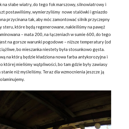
k na słabe wiatry, do tego fok marszowy, silnowiatrowy i
szt postawiliśmy, wymierzyliśmy nowe stalówki i gniazdo
na przycinana tak, aby móc zamontować silnik przyczepny
 steru, które będą regenerowane, nakleiliśmy na pawęż
olaminowana – mata 200, na łączeniach w sumie 600, do tego
 jest na gorsze warunki pogodowe – niższe temperatury (od
uciążliwe, bo mieszanka niestety była stosunkowo gęsta.
wą na którą będzie kładziona nowa farba antykorozyjna i
o której mieliśmy wątpliwości, bo tam gdzie były zawiasy
stanie niż myśleliśmy. Teraz dla wzmocnienia jeszcze ją
olaminujemy.