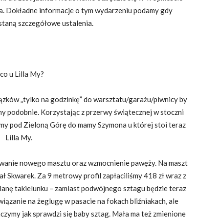
a. Dokładne informacje o tym wydarzeniu podamy gdy
taną szczegółowe ustalenia.
co u Lilla My?
ków „tylko na godzinkę” do warsztatu/garażu/piwnicy by
my podobnie. Korzystając z przerwy świątecznej w stoczni
my pod Zieloną Górę do mamy Szymona u której stoi teraz
Lilla My.
wanie nowego masztu oraz wzmocnienie pawęży. Na maszt
iał Skwarek. Za 9 metrowy profil zapłaciliśmy 418 zł wraz z
anę takielunku – zamiast podwójnego sztagu będzie teraz
wiązanie na żeglugę w pasacie na fokach bliźniakach, ale
aczymy jak sprawdzi się baby sztag. Mała ma też zmienione