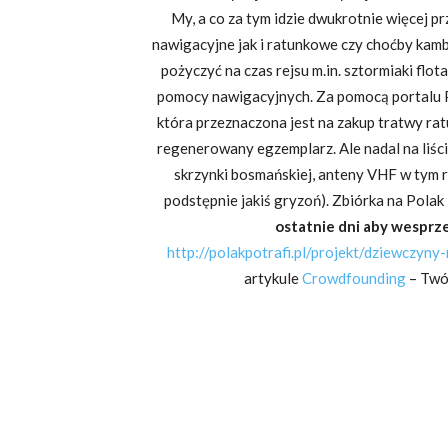
My, a co za tym idzie dwukrotnie więcej
nawigacyjne jak i ratunkowe czy choćby kamb
pożyczyć na czas rejsu m.in. sztormiaki flo
pomocy nawigacyjnych. Za pomocą portalu Po
która przeznaczona jest na zakup tratwy rat
regenerowany egzemplarz. Ale nadal na liśc
skrzynki bosmańskiej, anteny VHF w tym ró
podstępnie jakiś gryzoń). Zbiórka na Polak
ostatnie dni aby wesprz
http://polakpotrafi.pl/projekt/dziewczyny
artykule
Crowdfounding
– Twój