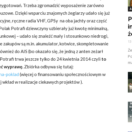
 przygotowań. Trzeba zgromadzić wyposażenie zarówno
A
uzowe. Dzięki wsparciu znajomych żeglarzy udało się już
P
tacyjne, ręczne radia VHF, GPSy na oba jachty oraz część
i
lak Potrafi dziewczyny uzbierały już kwotę minimalną,
ż
unkowej – udało się znaleźć mały i stosunkowo niedrogi,
13
ie zakupów są m.in. akumulator, kotwice, skompletowanie
Ż
wnież do AIS (bo okazało się, że jedną z anten zeżarł
Po
 Potrafi trwa jeszcze tylko do 24 kwietnia 2014 czyli
to
ma
eć wyprawę.
Zbiórka odbywa się tutaj:
-na-poklad
(więcej o finansowaniu społecznościowym w
 wkład w realizacje ciekawych projektów ).