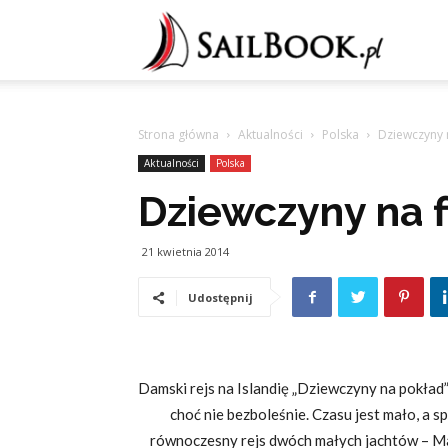
Sailb
Strona główna
Aktualności
Polska
Dziewczyny n
Aktualności
Polska
Dziewczyny na f
21 kwietnia 2014
Udostępnij
Damski rejs na Islandię „Dziewczyny na pokład”
choć nie bezboleśnie. Czasu jest mało, a s
równoczesny rejs dwóch małych jachtów – Max