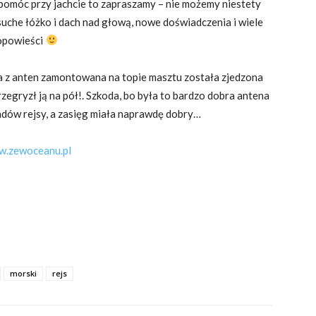
y pomóc przy jachcie to zapraszamy – nie możemy niestety
suche łóżko i dach nad głową, nowe doświadczenia i wiele
opowieści
na z anten zamontowana na topie masztu została zjedzona
rzegryzł ją na pół!. Szkoda, bo była to bardzo dobra antena
ladów rejsy, a zasięg miała naprawdę dobry…
.zewoceanu.pl
morski
rejs