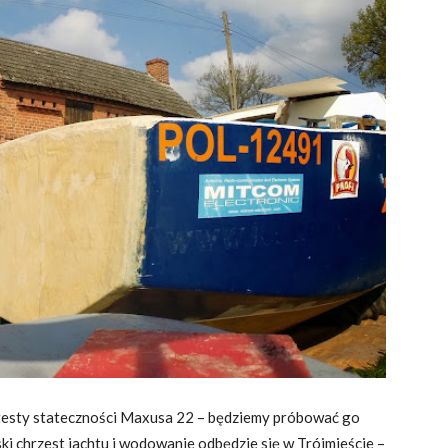
testy stateczności Maxusa 22 – będziemy próbować go
ki chrzest jachtu i wodowanie odbędzie się w Trójmieście –