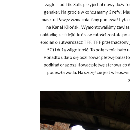
żagle – od T&J Sails przyjechał nowy duży fo
genaker. Na grocie w końcu mamy 3 refy! Ma
masztu. Pawęż wzmacnialiśmy ponieważ była o
na Kanał Kiloński. Wymontowaliśmy zawiasy
nakładkę ze sklejki, która w całości została p
epidian 6 i utwardzacz TFF. TFF przeznaczony
5C) i dużą wilgotność. To połączenie było 
Ponadto udało się oszlifować płetwę balasto
podkład oraz oszlifować płetwę sterową co d
podeszła woda. Na szczęście jest w lepszym 
p