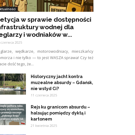
ktualności
etycja w sprawie dostępności
nfrastruktury wodnej dla
eglarzy i wodniaków w...
 czerwca 2025
eglarze, wędkarze, motorowodniacy, mieszkańcy
morza i nie tylko — to jest WASZA sprawa! Czy też
cie dość tego, że...
Historyczny jacht kontra
muzealne absurdy – Gdańsk,
nie wstyd Ci?
11 czerwca 2025
Rejs ku granicom absurdu –
halsując pomiędzy dyktą i
kartonem
21 kwietnia 2025