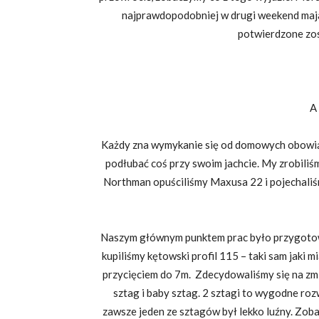
najprawdopodobniej w drugi weekend maj
potwierdzone zos
A 
Każdy zna wymykanie się od domowych obowiąz
podłubać coś przy swoim jachcie. My zrobiliś
Northman opuściliśmy Maxusa 22 i pojechaliś
Naszym głównym punktem prac było przygoto
kupiliśmy kętowski profil 115 – taki sam jaki m
przycięciem do 7m. Zdecydowaliśmy się na zmi
sztag i baby sztag. 2 sztagi to wygodne roz
zawsze jeden ze sztagów był lekko luźny. Zob