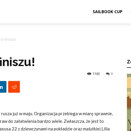
ook.pl
SAILBOOK CUP
a finiszu!
iniszu!
Z
1163
0
 rusza już w maju. Organizacja przebiega w miarę sprawnie,
praw do załatwienia bardzo wiele. Zwłaszcza, że jest to
usa 22 z dziewczynami na pokładzie oraz malutkiej Lilla