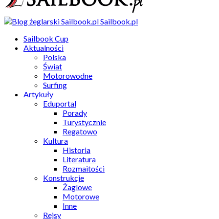
Sailbook.pl
Sailbook Cup
Aktualności
Polska
Świat
Motorowodne
Surfing
Artykuły
Eduportal
Porady
Turystycznie
Regatowo
Kultura
Historia
Literatura
Rozmaitości
Konstrukcje
Żaglowe
Motorowe
Inne
Rejsy