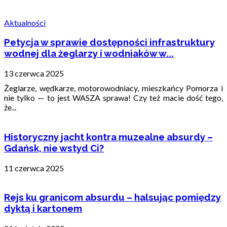
Aktualności
Petycja w sprawie dostępności infrastruktury
wodnej dla żeglarzy i wodniaków w...
13 czerwca 2025
Żeglarze, wędkarze, motorowodniacy, mieszkańcy Pomorza i
nie tylko — to jest WASZA sprawa! Czy też macie dość tego,
że...
Historyczny jacht kontra muzealne absurdy –
Gdańsk, nie wstyd Ci?
11 czerwca 2025
Rejs ku granicom absurdu – halsując pomiędzy
dyktą i kartonem