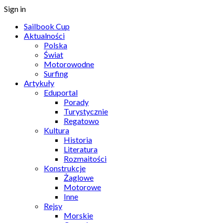
Sign in
Sailbook Cup
Aktualności
Polska
Świat
Motorowodne
Surfing
Artykuły
Eduportal
Porady
Turystycznie
Regatowo
Kultura
Historia
Literatura
Rozmaitości
Konstrukcje
Żaglowe
Motorowe
Inne
Rejsy
Morskie