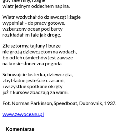
wiatr jednym oddechem napina.
Wiatr wzdychał do dziewcząt i żagle
wypełniał – do pracy gotowe,
wzburzony ocean pod burty
rozkładał im fale jak drogę.
Złe sztormy, tajfuny i burze
nie grożą dziewczętom na wodach,
bo od ich uśmiechów jest zawsze
na kursie słoneczna pogoda.
Schowajcie lusterka, dziewczęta,
zbyt ładne jesteście czasami,
i wszystkie spotkane okręty
już z kursów zbaczają za wami.
Fot. Norman Parkinson, Speedboat, Dubrovnik, 1937.
www.zewoceanu.pl
Komentarze