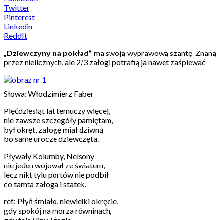
Twitter
Pinterest
Linkedin
ReddIt
„Dziewczyny na pokład”
ma swoją wyprawową szantę Znaną
przez nielicznych, ale 2/3 załogi potrafią ja nawet zaśpiewać
Słowa: Włodzimierz Faber
Pięćdziesiąt lat temuczy więcej,
nie zawsze szczegóły pamiętam,
był okręt, załogę miał dziwną
bo same urocze dziewczęta.
Pływały Kolumby, Nelsony
nie jeden wojował ze światem,
lecz nikt tylu portów nie podbił
co tamta załoga i statek.
ref: Płyń śmiało, niewielki okręcie,
gdy spokój na morza równinach,
gdy fale i liny, i żagle