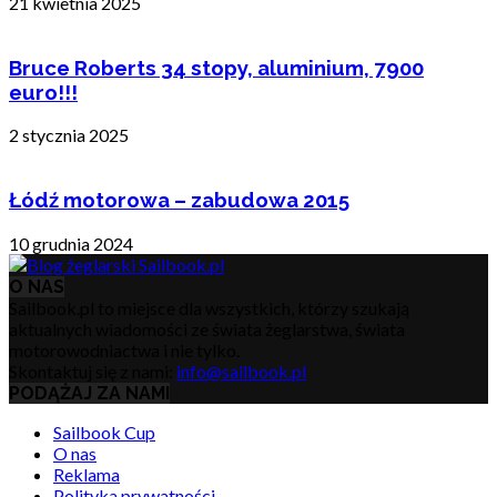
21 kwietnia 2025
Bruce Roberts 34 stopy, aluminium, 7900
euro!!!
2 stycznia 2025
Łódź motorowa – zabudowa 2015
10 grudnia 2024
O NAS
Sailbook.pl to miejsce dla wszystkich, którzy szukają
aktualnych wiadomości ze świata żeglarstwa, świata
motorowodniactwa i nie tylko.
Skontaktuj się z nami:
info@sailbook.pl
PODĄŻAJ ZA NAMI
Sailbook Cup
O nas
Reklama
Polityka prywatności