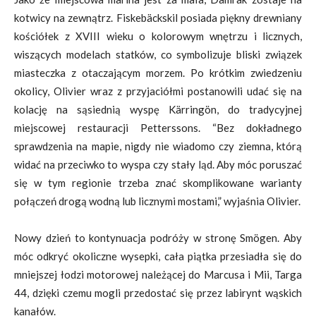
kotwicy na zewnątrz. Fiskebäckskil posiada piękny drewniany
kościółek z XVIII wieku o kolorowym wnętrzu i licznych,
wiszących modelach statków, co symbolizuje bliski związek
miasteczka z otaczającym morzem. Po krótkim zwiedzeniu
okolicy, Olivier wraz z przyjaciółmi postanowili udać się na
kolację na sąsiednią wyspę Kärringön, do tradycyjnej
miejscowej restauracji Petterssons. “Bez dokładnego
sprawdzenia na mapie, nigdy nie wiadomo czy ziemna, którą
widać na przeciwko to wyspa czy stały ląd. Aby móc poruszać
się w tym regionie trzeba znać skomplikowane warianty
połączeń drogą wodną lub licznymi mostami,” wyjaśnia Olivier.
Nowy dzień to kontynuacja podróży w stronę Smögen. Aby
móc odkryć okoliczne wysepki, cała piątka przesiadła się do
mniejszej łodzi motorowej należącej do Marcusa i Mii, Targa
44, dzięki czemu mogli przedostać się przez labirynt wąskich
kanałów.