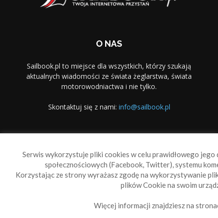
O NAS
Sailbook.pl to miejsce dla wszystkich, którzy szukają
aktualnych wiadomości ze świata żeglarstwa, świata
motorowodniactwa i nie tylko.
Skontaktuj się z nami:
info@sailbook.pl
PODĄŻAJ ZA NAMI
Serwis wykorzystuje pliki cookies w celu prawidłowego jego d
społecznościowych (Facebook, Twitter), systemu kom
Korzystając ze strony wyrażasz zgodę na wykorzystywanie pl
plików Cookie na swoim urządz
Więcej informacji znajdziesz na strona
Sailbook Cup
O nas
Reklama
Polityka prywatności