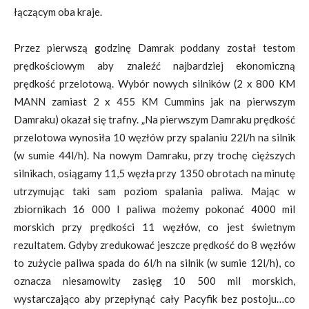
łączącym oba kraje.
Przez pierwszą godzinę Damrak poddany został testom
prędkościowym aby znaleźć najbardziej ekonomiczną
prędkość przelotową. Wybór nowych silników (2 x 800 KM
MANN zamiast 2 x 455 KM Cummins jak na pierwszym
Damraku) okazał się trafny. „Na pierwszym Damraku prędkość
przelotowa wynosiła 10 węzłów przy spalaniu 22l/h na silnik
(w sumie 44l/h). Na nowym Damraku, przy trochę cięższych
silnikach, osiągamy 11,5 węzła przy 1350 obrotach na minutę
utrzymując taki sam poziom spalania paliwa. Mając w
zbiornikach 16 000 l paliwa możemy pokonać 4000 mil
morskich przy prędkości 11 węzłów, co jest świetnym
rezultatem. Gdyby zredukować jeszcze prędkość do 8 węzłów
to zużycie paliwa spada do 6l/h na silnik (w sumie 12l/h), co
oznacza niesamowity zasięg 10 500 mil morskich,
wystarczająco aby przepłynąć cały Pacyfik bez postoju…co