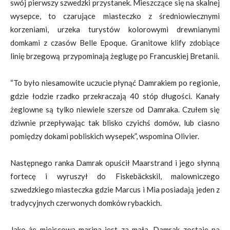
swój pierwszy szwedzki przystanek. Mieszczące się na skalnej
wysepce, to czarujące miasteczko z średniowiecznymi
korzeniami, urzeka turystów kolorowymi drewnianymi
domkami z czasów Belle Epoque. Granitowe klify zdobiące
linię brzegową przypominają żeglugę po Francuskiej Bretanii.
“To było niesamowite uczucie płynąć Damrakiem po regionie,
gdzie łodzie rzadko przekraczają 40 stóp długości. Kanały
żeglowne są tylko niewiele szersze od Damraka. Czułem się
dziwnie przepływając tak blisko czyichś domów, lub ciasno
pomiędzy dokami pobliskich wysepek”, wspomina Olivier.
Następnego ranka Damrak opuścił Maarstrand i jego słynną
fortecę i wyruszył do Fiskebäckskil, malowniczego
szwedzkiego miasteczka gdzie Marcus i Mia posiadają jeden z
tradycyjnych czerwonych domków rybackich.
Jako że miejscowa marina jest za mała, Damrak zostaje na