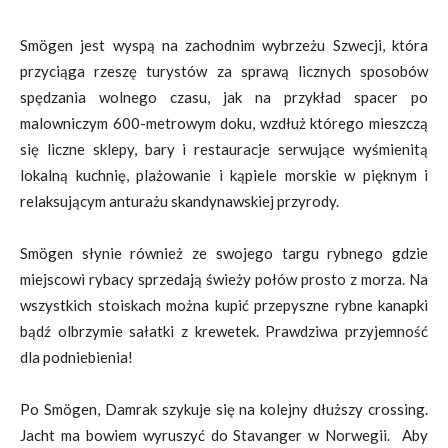
Smögen jest wyspą na zachodnim wybrzeżu Szwecji, która
przyciąga rzeszę turystów za sprawą licznych sposobów
spędzania wolnego czasu, jak na przykład spacer po
malowniczym 600-metrowym doku, wzdłuż którego mieszczą
się liczne sklepy, bary i restauracje serwujące wyśmienitą
lokalną kuchnię, plażowanie i kąpiele morskie w pięknym i
relaksującym anturażu skandynawskiej przyrody.
Smögen słynie również ze swojego targu rybnego gdzie
miejscowi rybacy sprzedają świeży połów prosto z morza. Na
wszystkich stoiskach można kupić przepyszne rybne kanapki
bądź olbrzymie sałatki z krewetek. Prawdziwa przyjemność
dla podniebienia!
Po Smögen, Damrak szykuje się na kolejny dłuższy crossing.
Jacht ma bowiem wyruszyć do Stavanger w Norwegii. Aby