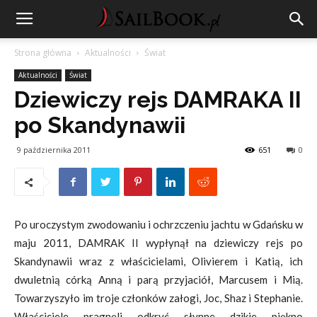
Strona główna
Aktualności
Świat
Aktualności
Świat
Dziewiczy rejs DAMRAKA II
po Skandynawii
9 października 2011
651
0
Po uroczystym zwodowaniu i ochrzczeniu jachtu w Gdańsku w
maju 2011, DAMRAK II wypłynął na dziewiczy rejs po
Skandynawii wraz z właścicielami, Olivierem i Katią, ich
dwuletnią córką Anną i parą przyjaciół, Marcusem i Mią.
Towarzyszyło im troje członków załogi, Joc, Shaz i Stephanie.
Właściciele pragnęli odkryć słynne dzikie piękno