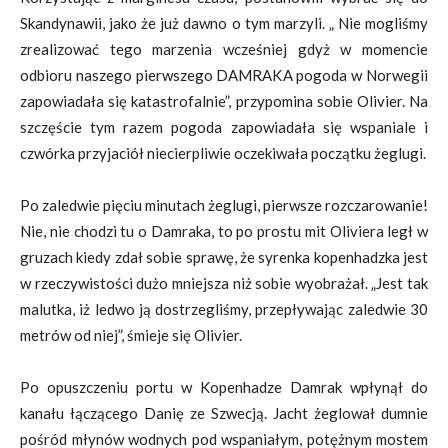
Skandynawii, jako że już dawno o tym marzyli. „ Nie mogliśmy
zrealizować tego marzenia wcześniej gdyż w momencie
odbioru naszego pierwszego DAMRAKA pogoda w Norwegii
zapowiadała się katastrofalnie”, przypomina sobie Olivier. Na
szczęście tym razem pogoda zapowiadała się wspaniale i
czwórka przyjaciół niecierpliwie oczekiwała początku żeglugi.
Po zaledwie pięciu minutach żeglugi, pierwsze rozczarowanie!
Nie, nie chodzi tu o Damraka, to po prostu mit Oliviera legł w
gruzach kiedy zdał sobie sprawę, że syrenka kopenhadzka jest
w rzeczywistości dużo mniejsza niż sobie wyobrażał. „Jest tak
malutka, iż ledwo ją dostrzegliśmy, przepływając zaledwie 30
metrów od niej”, śmieje się Olivier.
Po opuszczeniu portu w Kopenhadze Damrak wpłynął do
kanału łączącego Danię ze Szwecją. Jacht żeglował dumnie
pośród młynów wodnych pod wspaniałym, potężnym mostem