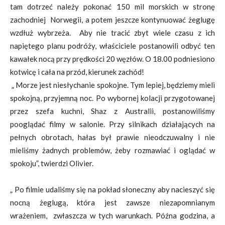
tam dotrzeć należy pokonać 150 mil morskich w stronę
zachodniej Norwegii, a potem jeszcze kontynuować żeglugę
wzdłuż wybrzeża. Aby nie tracić zbyt wiele czasu z ich
napiętego planu podróży, właściciele postanowili odbyć ten
kawałek nocą przy prędkości 20 węzłów. O 18.00 podniesiono
kotwicę i cała na przód, kierunek zachód!
„ Morze jest niesłychanie spokojne. Tym lepiej, będziemy mieli
spokojną, przyjemną noc. Po wybornej kolacji przygotowanej
przez szefa kuchni, Shaz z Australii, postanowiliśmy
pooglądać filmy w salonie. Przy silnikach działających na
pełnych obrotach, hałas był prawie nieodczuwalny i nie
mieliśmy żadnych problemów, żeby rozmawiać i oglądać w
spokoju”, twierdzi Olivier.
„ Po filmie udaliśmy się na pokład słoneczny aby nacieszyć się
nocną żeglugą, która jest zawsze niezapomnianym
wrażeniem, zwłaszcza w tych warunkach. Późna godzina, a