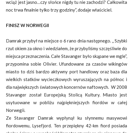
wciąż jest jasno…czy słońce nigdy tu nie zachodzi? Całkowita
noc trwa finalnie tylko trzy godziny”, dodaje właściciel.
FINISZ W NORWEGII
Damrak przybył na miejsce o 6 rano dnia następnego. „ Szybki
rzut okiem za okno i wiedziałem, że przybyliśmy szczęśliwie do
miejsca przeznaczenia. Całe Stavanger było skąpane we mgle”,
przypomina sobie Olivier. Ufundowane za czasów wikingów
miasto to dziś bardzo aktywny port handlowy oraz baza dla
wielkich statków wycieczkowych wyruszających na północ i
dla największych światowych koncernów naftowych. W 2008
Stavanger został Europejską Stolicą Kultury. Miasto jest
usytuowane w pobliżu najpiękniejszych fiordów w całej
Norwegii.
Ze Stavanger Damrak wypłynął ku słynnemu masywowi
fiordowemu, Lysefjord. Ten przepiękny 42-km fiord posiada