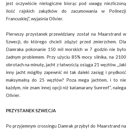
jest oczywiście nielogiczne biorąc pod uwagę niezliczoną
ilość rajskich zakątków do zacumowania w Polinezji
Francuskiej”, wyjaśnia Olivier.
Pierwszy przystanek przewidziany został na Maarstrand w
Szwecji, do którego chcieli zdążyć przed zmierzchem. Dla
Damraka pokonanie 150 mil morskich w 7 godzin nie było
żadnym problemem. Przy użyciu 85% mocy silnika, na 2100
obrotach na minutę, jacht z łatwością osiąga 21 węzłów. „Jaki
inny jacht mógłby zapewnić mi tak daleki zasięg i prędkość
maksymalną do 25 węzłów? Poza mega jachtem, i to nie
każdym, nie znam innej opcji niż katamarany Sunreef”, nalega
Olivier.
PRZYSTANEK SZWECJA
Po przyjemnym crossingu Damrak przybył do Maarstrand na