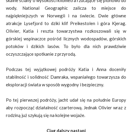
skalne ściany o wysokości kilometra rzucające się pionowo do
wody. National Geographic zalicza to miejsce do
najpiękniejszych w Norwegii i na świecie. Dwie główne
atrakcje Lysefjord to dziki klif Preikestolen i góra Kjerag.
Olivier, Katia i reszta towarzystwa rozkoszowali się w
górskiej wspinaczce pośród licznych wodospadów, górskich
potoków i dzikich lasów. To było dla nich prawdziwie
oczyszczające spotkanie z przyrodą.
Podczas tej wyjątkowej podróży Katia i Anna doceniły
stabilność i solidność Damraka, wspaniałego towarzysza do
eksploracji świata w sposób wygodny i bezpieczny.
Po tej pierwszej podróży, jacht udał się na południe Europy
aby rozpocząć działalność czarterową. Jednak Olivier wraz z
rodziną już szykują się na kolejne wojaże.
Ciąg dalszy nastąpi