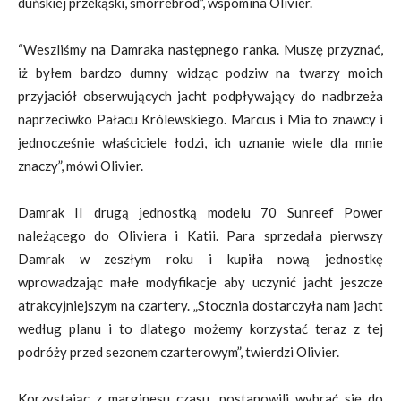
duńskiej przekąski, smorrebrod”, wspomina Olivier.
“Weszliśmy na Damraka następnego ranka. Muszę przyznać,
iż byłem bardzo dumny widząc podziw na twarzy moich
przyjaciół obserwujących jacht podpływający do nadbrzeża
naprzeciwko Pałacu Królewskiego. Marcus i Mia to znawcy i
jednocześnie właściciele łodzi, ich uznanie wiele dla mnie
znaczy”, mówi Olivier.
Damrak II drugą jednostką modelu 70 Sunreef Power
należącego do Oliviera i Katii. Para sprzedała pierwszy
Damrak w zeszłym roku i kupiła nową jednostkę
wprowadzając małe modyfikacje aby uczynić jacht jeszcze
atrakcyjniejszym na czartery. „Stocznia dostarczyła nam jacht
według planu i to dlatego możemy korzystać teraz z tej
podróży przed sezonem czarterowym”, twierdzi Olivier.
Korzystając z marginesu czasu, postanowili wybrać się do