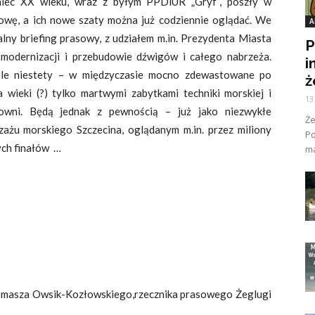
oniec XX wieku, wraz z byłym PPDiUR „Gryf”, poszły w
wę, a ich nowe szaty można już codziennie oglądać. We
A
alny briefing prasowy, z udziałem m.in. Prezydenta Miasta
P
 modernizacji i przebudowie dźwigów i całego nabrzeża.
i
 ale niestety – w międzyczasie mocno zdewastowane po
ż
 wieki (?) tylko martwymi zabytkami techniki morskiej i
13
towni. Będą jednak z pewnością – już jako niezwykłe
Ż
ażu morskiego Szczecina, oglądanym m.in. przez miliony
Po
ych finałów …
ma
masza Owsik-Kozłowskiego,rzecznika prasowego Żeglugi