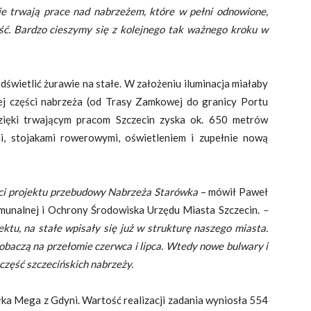
ie trwają prace nad nabrzeżem, które w pełni odnowione,
ść. Bardzo cieszymy się z kolejnego tak ważnego kroku w
ietlić żurawie na stałe. W założeniu iluminacja miałaby
j części nabrzeża (od Trasy Zamkowej do granicy Portu
zięki trwającym pracom Szczecin zyska ok. 650 metrów
i, stojakami rowerowymi, oświetleniem i zupełnie nową
i projektu przebudowy Nabrzeża Starówka
– mówił Paweł
unalnej i Ochrony Środowiska Urzędu Miasta Szczecin.
–
ektu, na stałe wpisały się już w strukturę naszego miasta.
obaczą na przełomie czerwca i lipca. Wtedy nowe bulwary i
część szczecińskich nabrzeży.
a Mega z Gdyni. Wartość realizacji zadania wyniosła 554