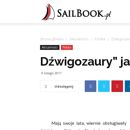
Sailb
Strona główna
Aktualności
Polska
Dźwigozaur
Aktualności
Polska
Dźwigozaury” j
9 lutego 2017
Udostępnij
Mają swoje lata, wiernie obsługiwały – o