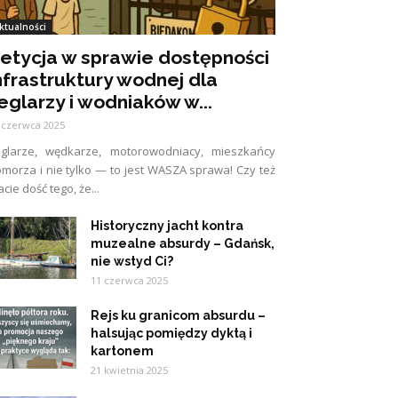
ktualności
etycja w sprawie dostępności
nfrastruktury wodnej dla
eglarzy i wodniaków w...
 czerwca 2025
eglarze, wędkarze, motorowodniacy, mieszkańcy
morza i nie tylko — to jest WASZA sprawa! Czy też
cie dość tego, że...
Historyczny jacht kontra
muzealne absurdy – Gdańsk,
nie wstyd Ci?
11 czerwca 2025
Rejs ku granicom absurdu –
halsując pomiędzy dyktą i
kartonem
21 kwietnia 2025