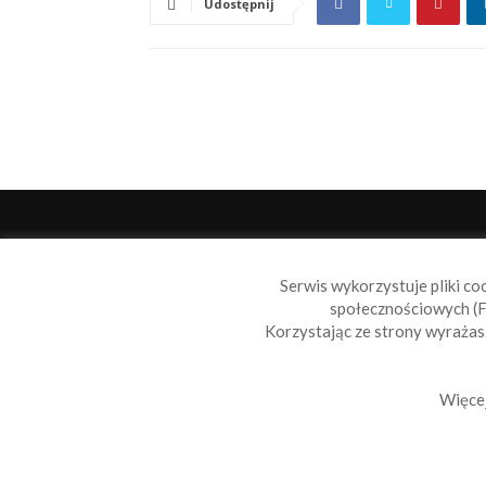
Udostępnij
O 
Serwis wykorzystuje pliki co
Sail
społecznościowych (F
wiad
Korzystając ze strony wyraża
nie t
Skon
Więcej
© 2010-2019 Sailbook.pl