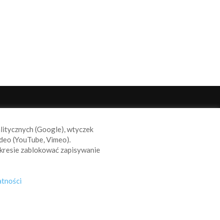
ODĄŻAJ ZA NAMI
alitycznych (Google), wtyczek
deo (YouTube, Vimeo).
kresie zablokować zapisywanie
atności
s
Reklama
Polityka prywatności
Polityka Cookie