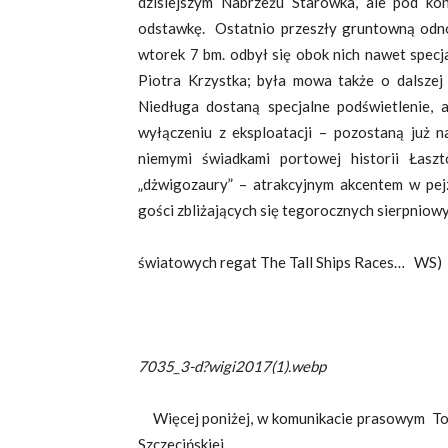
dzisiejszym Nabrzeżu Starówka, ale pod k
odstawkę. Ostatnio przeszły gruntowną odno
wtorek 7 bm. odbył się obok nich nawet specj
Piotra Krzystka; była mowa także o dalszej
Niedługa dostaną specjalne podświetlenie,
wyłączeniu z eksploatacji – pozostaną już na
niemymi świadkami portowej historii Łasz
„dżwigozaury” – atrakcyjnym akcentem w pejz
gości zbliżających się tegorocznych sierpniow
światowych regat The Tall Ships Races… WS)
7035_3-d?wigi2017(1).webp
Więcej poniżej, w komunikacie prasowym To
Szczecińskiej