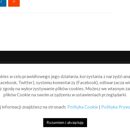
NAS
P
okies w celu prawidłowego jego działania, korzystania z narzędzi an
book.pl to miejsce dla wszystkich, którzy szukają aktualnych
acebook, Twitter), systemu komentarzy (Facebook), odtwarzacza wi
omości ze świata żeglarstwa, świata motorowodniactwa i
sz zgodę na wykorzystywanie plików cookies. Możesz we własnym za
ylko.
plików Cookie na swoim urządzeniu w ustawieniach przeglądarki.
taktuj się z nami:
info@sailbook.pl
 informacji znajdziesz na stronach:
Polityka Cookie
|
Polityka Pryw
Rozumiem i akceptuję
Sailbook Cup
O na