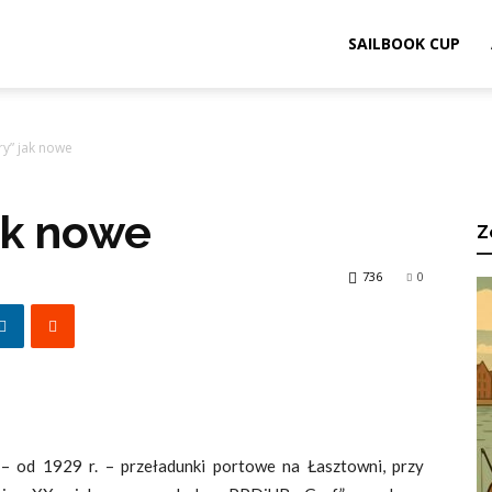
ook.pl
SAILBOOK CUP
y” jak nowe
ak nowe
Z
736
0
d 1929 r. – przeładunki portowe na Łasztowni, przy