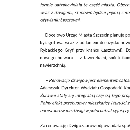
formie uatrakcyjniają tę część miasta. Obecn
wraz z dźwigami, stanowić będzie piękną cało
ożywianiu Łasztowni.
Docelowo Urząd Miasta Szczecin planuje podśw
być gotowa wraz z oddaniem do użytku nowe
Rybackiego Gryf przy krańcu Łasztowni). D
nowego bulwaru – z ławeczkami, śmietnikam
nawierzchnią.
– Renowacja dźwigów jest elementem całośc
Adamczyk, Dyrektor Wydziału Gospodarki Kom
Żurawie stały się integralną częścią tego proj
Pełny efekt przebudowy mieszkańcy i turyści z
odrestaurowane dźwigi w pełni uatrakcyjnią tę 
Za renowację dźwigozaurów odpowiadała spółk