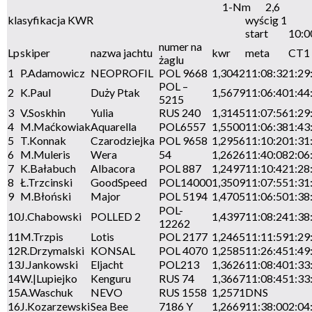
1-Nm
2,6
klasyfikacja KWR
wyścig 1
start
10:0
numer na
Lp
skiper
nazwa jachtu
kwr
meta
CT1
żaglu
1
P.Adamowicz
NEOPROFIL
POL 9668
1,3042
11:08:32
1:29
POL –
2
K.Paul
Duży Ptak
1,5679
11:06:40
1:44
5215
3
V.Soskhin
Yulia
RUS 240
1,3145
11:07:56
1:29
4
M.Maćkowiak
Aquarella
POL6557
1,5500
11:06:38
1:43
5
T.Konnak
Czarodziejka
POL 9658
1,2956
11:10:20
1:31
6
M.Muleris
Wera
54
1,2626
11:40:08
2:06
7
K.Bałabuch
Albacora
POL 887
1,2497
11:10:42
1:28
8
Ł.Trzcinski
GoodSpeed
POL14000
1,3509
11:07:55
1:31
9
M.Błoński
Major
POL 5194
1,4705
11:06:50
1:38
POL-
10
J.Chabowski
POLLED 2
1,4397
11:08:24
1:38
12262
11
M.Trzpis
Lotis
POL 2177
1,2465
11:11:59
1:29
12
R.Drzymalski
KONSAL
POL 4070
1,2585
11:26:45
1:49
13
J.Jankowski
Eljacht
POL213
1,3626
11:08:40
1:33
14
W.|Lupiejko
Kenguru
RUS 74
1,3667
11:08:45
1:33
15
A.Waschuk
NEVO
RUS 1558
1,2571
DNS
16
J.Kozarzewski
Sea Bee
7186 Y
1,2669
11:38:00
2:04