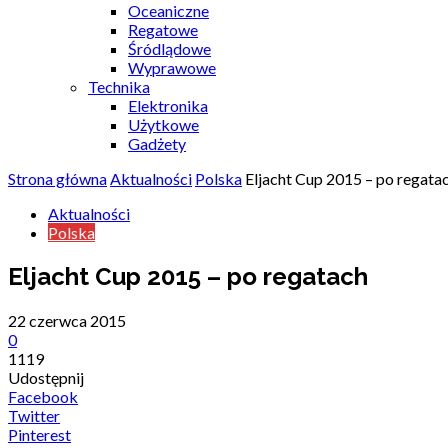
Oceaniczne
Regatowe
Śródlądowe
Wyprawowe
Technika
Elektronika
Użytkowe
Gadżety
Strona główna
Aktualności
Polska
Eljacht Cup 2015 – po regata
Aktualności
Polska
Eljacht Cup 2015 – po regatach
22 czerwca 2015
0
1119
Udostępnij
Facebook
Twitter
Pinterest