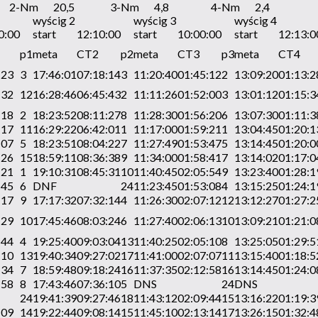
2-Nm
20,5
3-Nm
4,8
4-Nm
2,4
wyścig 2
wyścig 3
wyścig 4
0:00
start
12:10:00
start
10:00:00
start
12:13:0
p1
meta
CT2
p2
meta
CT3
p3
meta
CT4
:23
3
17:46:01
07:18:14
3
11:20:40
01:45:12
2
13:09:20
01:13:2
:32
12
16:28:46
06:45:43
2
11:11:26
01:52:00
3
13:01:12
01:15:3
:18
2
18:23:52
08:11:27
8
11:28:30
01:56:20
6
13:07:30
01:11:3
:17
11
16:29:22
06:42:01
1
11:17:00
01:59:21
1
13:04:45
01:20:1
:07
5
18:23:51
08:04:22
7
11:27:49
01:53:47
5
13:14:45
01:20:0
:26
15
18:59:11
08:36:38
9
11:34:00
01:58:41
7
13:14:02
01:17:0
:21
1
19:10:31
08:45:31
10
11:40:45
02:05:54
9
13:23:40
01:28:1
:45
6
DNF
24
11:23:45
01:53:08
4
13:15:25
01:24:1
:17
9
17:17:32
07:32:14
4
11:26:30
02:07:12
12
13:12:27
01:27:2
:29
10
17:45:46
08:03:24
6
11:27:40
02:06:13
10
13:09:21
01:21:0
:44
4
19:25:40
09:03:04
13
11:40:25
02:05:10
8
13:25:05
01:29:5
:10
13
19:40:34
09:27:02
17
11:41:00
02:07:07
11
13:15:40
01:18:5
:34
7
18:59:48
09:18:24
16
11:37:35
02:12:58
16
13:14:45
01:24:0
:58
8
17:43:46
07:36:10
5
DNS
24
DNS
24
19:41:39
09:27:46
18
11:43:12
02:09:44
15
13:16:22
01:19:3
:09
14
19:22:44
09:08:14
15
11:45:10
02:13:14
17
13:26:15
01:32:4