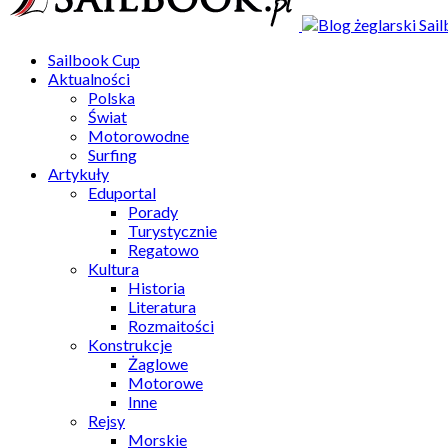
Sailbook Cup
Aktualności
Polska
Świat
Motorowodne
Surfing
Artykuły
Eduportal
Porady
Turystycznie
Regatowo
Kultura
Historia
Literatura
Rozmaitości
Konstrukcje
Żaglowe
Motorowe
Inne
Rejsy
Morskie