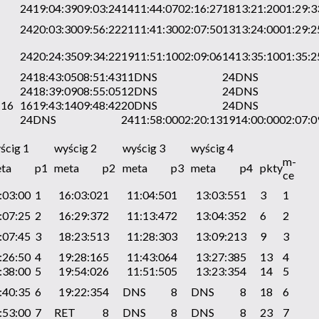
24
19:04:39
09:03:24
14
11:44:07
02:16:27
18
13:21:20
01:29:3
24
20:03:30
09:56:22
21
11:41:30
02:07:50
13
13:24:00
01:29:2
24
20:24:35
09:34:22
19
11:51:10
02:09:06
14
13:35:10
01:35:2
24
18:43:05
08:51:43
11
DNS
24
DNS
24
18:39:09
08:55:05
12
DNS
24
DNS
:16
16
19:43:14
09:48:42
20
DNS
24
DNS
24
DNS
24
11:58:00
02:20:13
19
14:00:00
02:07:0
ścig 1
wyścig 2
wyścig 3
wyścig 4
m-
ta
p1
meta
p2
meta
p3
meta
p4
pkty
ce
:03:00
1
16:03:02
1
11:04:50
1
13:03:55
1
3
1
:07:25
2
16:29:37
2
11:13:47
2
13:04:35
2
6
2
:07:45
3
18:23:51
3
11:28:30
3
13:09:21
3
9
3
:26:50
4
19:28:16
5
11:43:06
4
13:27:38
5
13
4
:38:00
5
19:54:02
6
11:51:50
5
13:23:35
4
14
5
:40:35
6
19:22:35
4
DNS
8
DNS
8
18
6
:53:00
7
RET
8
DNS
8
DNS
8
23
7