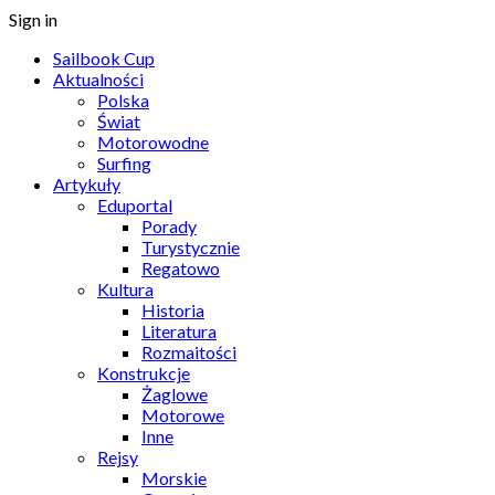
Sign in
Sailbook Cup
Aktualności
Polska
Świat
Motorowodne
Surfing
Artykuły
Eduportal
Porady
Turystycznie
Regatowo
Kultura
Historia
Literatura
Rozmaitości
Konstrukcje
Żaglowe
Motorowe
Inne
Rejsy
Morskie