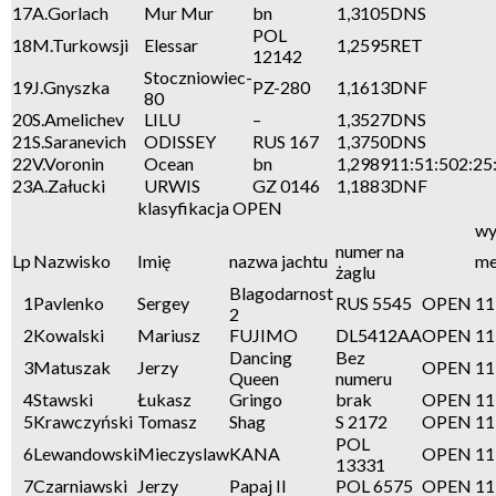
17
A.Gorlach
Mur Mur
bn
1,3105
DNS
POL
18
M.Turkowsji
Elessar
1,2595
RET
12142
Stoczniowiec-
19
J.Gnyszka
PZ-280
1,1613
DNF
80
20
S.Amelichev
LILU
–
1,3527
DNS
21
S.Saranevich
ODISSEY
RUS 167
1,3750
DNS
22
V.Voronin
Ocean
bn
1,2989
11:51:50
2:25
23
A.Załucki
URWIS
GZ 0146
1,1883
DNF
klasyfikacja OPEN
wy
numer na
Lp
Nazwisko
Imię
nazwa jachtu
me
żaglu
Blagodarnost
1
Pavlenko
Sergey
RUS 5545
OPEN
11
2
2
Kowalski
Mariusz
FUJIMO
DL5412AA
OPEN
11
Dancing
Bez
3
Matuszak
Jerzy
OPEN
11
Queen
numeru
4
Stawski
Łukasz
Gringo
brak
OPEN
11
5
Krawczyński
Tomasz
Shag
S 2172
OPEN
11
POL
6
Lewandowski
Mieczyslaw
KANA
OPEN
11
13331
7
Czarniawski
Jerzy
Papaj II
POL 6575
OPEN
11