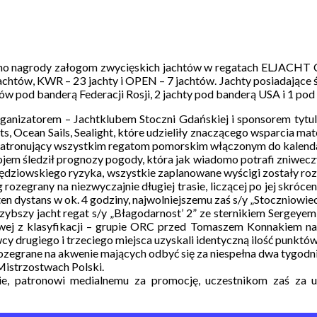
 nagrody załogom zwycięskich jachtów w regatach ELJACHT CUP
6 jachtów, KWR – 23 jachty i OPEN – 7 jachtów. Jachty posiadają
ów pod banderą Federacji Rosji, 2 jachty pod banderą USA i 1 pod
nizatorem – Jachtklubem Stoczni Gdańskiej i sponsorem tytul
s, Ocean Sails, Sealight, które udzieliły znaczącego wsparcia ma
patronujący wszystkim regatom pomorskim włączonym do kalenda
em śledził prognozy pogody, która jak wiadomo potrafi zniweczyć
ie sędziowskiego ryzyka, wszystkie zaplanowane wyścigi zostały 
 rozegrany na niezwyczajnie długiej trasie, liczącej po jej skróc
en dystans w ok. 4 godziny, najwolniejszemu zaś s/y „Stoczniowie
zy jacht regat s/y „Błagodarnost’ 2” ze sternikiem Sergeyem P
ej z klasyfikacji – grupie ORC przed Tomaszem Konnakiem na s
cy drugiego i trzeciego miejsca uzyskali identyczną ilość punktó
rane na akwenie mających odbyć się za niespełna dwa tygodnie 
Mistrzostwach Polski.
e, patronowi medialnemu za promocję, uczestnikom zaś za ud