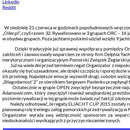
Linkedin
ReddIt
W niedzielę 21 czerwca w godzinach popołudniowych wręczono
„Oiler.pl”, czyli razem 32. Rywalizowano w 3 grupach ORC – 1
w obydwu grupach. Poza jachtami polskimi udział wzięło 9 jacht
Dzięki tradycyjnie już sprawnej współpracy pomiędzy Orga
zakłóceń i zaowocowały wsparciem ze strony firm Delphia Yacht
merytorycznym i organizacyjnym Pomorski Związek Żeglarski 
Już na wiele dni przed terminem regat Organizator z niepokoj
okazały się być uzasadnione, ale dzięki szczęściu i sporej doz
ich przebieg. Największe emocje wyzwolił drugi, sobotni wyścig
„Błagodarnost’ 2” ze sternikiem Sergeyem Pavlenko przepłynął t
Ostatecznie w grupie OPEN zwyciężył bezsprzecznie najszybs
Adamowiczem, który zwyciężył również wnajbardziej prestiżow
poziomie rywalizacji w tej grupie może świadczyć fakt,iż zdobyw
Należy odnotować, że regaty ELJACHT CUP 2015 zostały rozeg
planowaną rolę treningu załóg pomorskich przed rywalizacją w 
Organizator wyraża swą wdzięczność sponsorom za wsparci
niedoskonałości wynikających z przyczyn niezamierzonych.