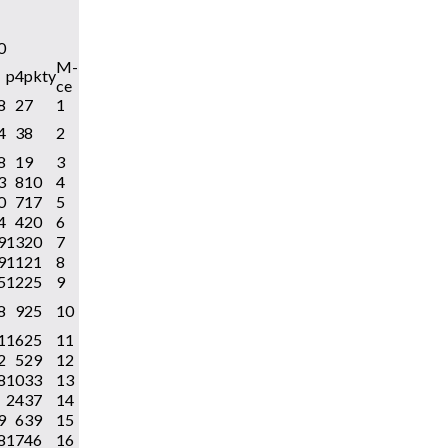
0
M-
p4
pkty
ce
8
2
7
1
4
3
8
2
8
1
9
3
3
8
10
4
0
7
17
5
4
4
20
6
9
13
20
7
9
11
21
8
5
12
25
9
8
9
25
10
1
16
25
11
2
5
29
12
8
10
33
13
24
37
14
9
6
39
15
8
17
46
16