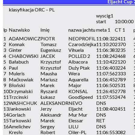
Eljacht Cup 
klasyfikacja ORC – PL
wyscig1
start
10:00:00
lp
Nazwisko
Imię
nazwa jachtu
meta 1
CT 1
1
ADAMOWICZ
PIOTR
NEOPROFIL
11:08:32
2411
2
Konnak
Tomasz
Czarodziejka
11:10:20
2370
3
Ginter
Eugeniusz
Vihuela
11:06:38
3235
4
CHABOWSKI
JACEK
POLLED 2
11:08:24
2468
5
Bałabuch
Krzysztof
Albacora
11:10:42
2120
6
Paul
Krzysztof
Duży Ptak
11:06:40
3224
7
Muleris
Mausha
Wera
11:07:56
2333
8
Maćkowiak
Mariusz
Aquarella
11:06:45
2789
9
Błoński
Marek
Major
11:06:50
2531
10
Drzymalski
Ryszard
KONSAL
11:26:45
2778
11
Trzcinski
Łukasz
GoodSpeed
11:07:55
2474
12
WASHCHUK
ALEKSANDR
NEVO
DNS
13
Jankowski
Jerzy
Eljacht
11:08:40
2451
14
Gorlach
Aleksandr
Mur Mur
DNS
15
Turkowski
Marek
Elessar
RET
16
Amelichev
Sergey
LILU
DNS
Kresło
Robert
Oiler-PL
11:06:55
3082