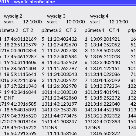
2015 – wyniki nieoficjalne
wyscig 2
wyscig 3
wyscig 4
start
12:10:00
start
10:00:00
start
12:13:00
p1
meta 2
CT 2
p2
meta 3
CT 3
p3
meta 4
CT 4
p4
p
4
17:46:01
12169
5
11:20:40
2432
1
13:09:20
1921
1
6
3
18:23:51
13579
7
11:27:49
2670
2
13:14:35
2052
5
1
12
16:04:30
10854
1
11:07:20
2748
3
12:58:50
2078
6
1
6
17:45:46
13287
6
11:27:40
2984
9
13:09:31
2008
3
1
1
19:10:31
14606
8
11:40:45
2909
6
13:23:40
2140
9
1
11
16:28:46
11304
2
11:11:26
2797
4
13:01:12
2161
10
1
2
18:59:11
15641
9
11:34:00
3043
11
13:14:02
2086
7
1
10
16:29:22
11328
3
11:17:00
2922
7
13:04:45
2099
8
1
8
17:17:32
11943
4
11:26:30
2978
8
13:12:27
2234
12
2
9
19:40:34
16044
10
11:41:00
3010
10
13:15:40
1941
2
2
7
DNF
17
11:23:45
2860
5
13:15:25
2272
13
2
17
19:41:39
16585
13
11:43:12
3197
12
13:16:22
2040
4
2
5
18:59:48
16891
14
11:37:35
3378
14
13:14:45
2198
11
3
17
19:04:39
16520
12
11:44:07
3475
15
13:21:20
2332
14
4
17
20:03:30
18146
15
11:41:30
3247
13
13:24:00
2393
15
4
17
18:43:05
16222
11
DNS
17
DNS
17
4
16:50:29
13595
11:14:45
3106
13:05:50
2372