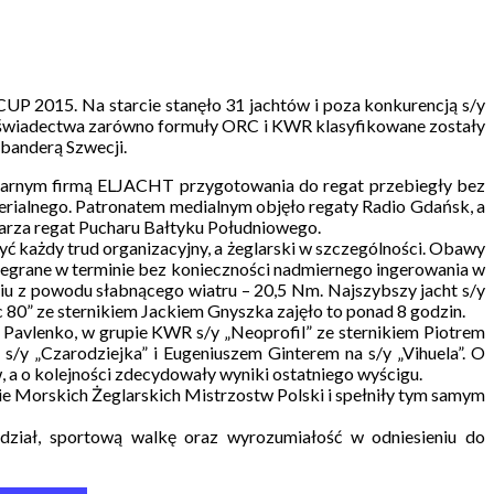
 2015. Na starcie stanęło 31 jachtów i poza konkurencją s/y
ce świadectwa zarówno formuły ORC i KWR klasyfikowane zostały
 banderą Szwecji.
arnym firmą ELJACHT przygotowania do regat przebiegły bez
terialnego. Patronatem medialnym objęło regaty Radio Gdańsk, a
rza regat Pucharu Bałtyku Południowego.
 każdy trud organizacyjny, a żeglarski w szczególności. Obawy
rozegrane w terminie bez konieczności nadmiernego ingerowania w
eniu z powodu słabnącego wiatru – 20,5 Nm. Najszybszy jacht s/y
c 80” ze sternikiem Jackiem Gnyszka zajęło to ponad 8 godzin.
avlenko, w grupie KWR s/y „Neoprofil” ze sternikiem Piotrem
/y „Czarodziejka” i Eugeniuszem Ginterem na s/y „Vihuela”. O
w, a o kolejności zdecydowały wyniki ostatniego wyścigu.
Morskich Żeglarskich Mistrzostw Polski i spełniły tym samym
ział, sportową walkę oraz wyrozumiałość w odniesieniu do