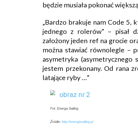
będzie musiała pokonać większą
„Bardzo brakuje nam Code 5, kt
jednego z rolerów” – pisał d
założony jeden ref na grocie or
można stawiać równolegle – p
asymetryka (asymetrycznego sp
jestem przekonany. Od rana zrob
latające ryby …”
Fot. Energa Sailing
Źródło:
http://energasailing.pl