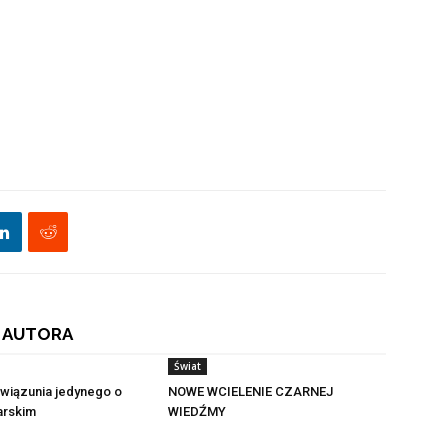
 AUTORA
Świat
wiązunia jedynego o
NOWE WCIELENIE CZARNEJ
larskim
WIEDŹMY