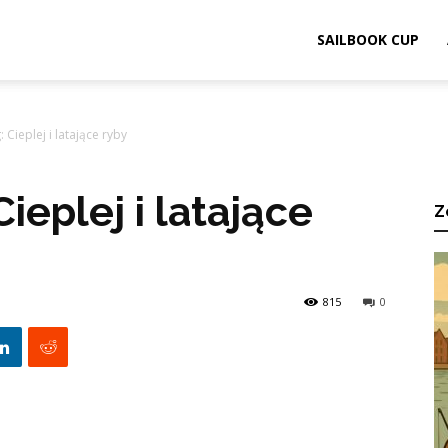
ook.pl
SAILBOOK CUP
: Cieplej i latające ryby
Cieplej i latające
Z
815
0