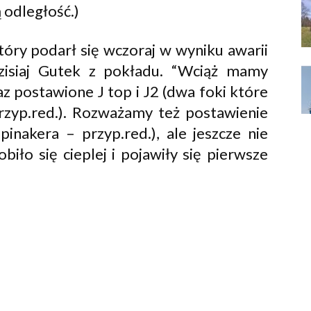
 odległość.)
óry podarł się wczoraj w wyniku awarii
zisiaj Gutek z pokładu. “Wciąż mamy
az postawione J top i J2 (dwa foki które
rzyp.red.). Rozważamy też postawienie
inakera – przyp.red.), ale jeszcze nie
iło się cieplej i pojawiły się pierwsze