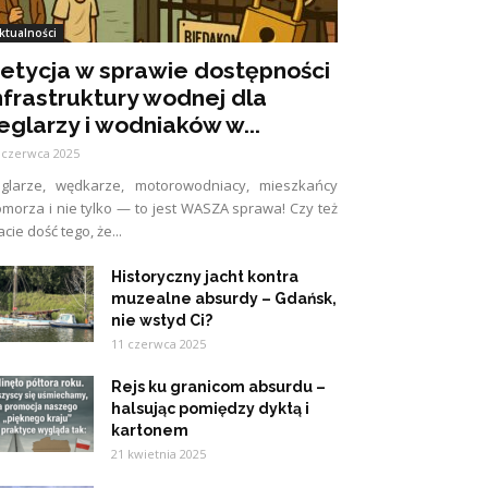
ktualności
etycja w sprawie dostępności
nfrastruktury wodnej dla
eglarzy i wodniaków w...
 czerwca 2025
eglarze, wędkarze, motorowodniacy, mieszkańcy
morza i nie tylko — to jest WASZA sprawa! Czy też
cie dość tego, że...
Historyczny jacht kontra
muzealne absurdy – Gdańsk,
nie wstyd Ci?
11 czerwca 2025
Rejs ku granicom absurdu –
halsując pomiędzy dyktą i
kartonem
21 kwietnia 2025