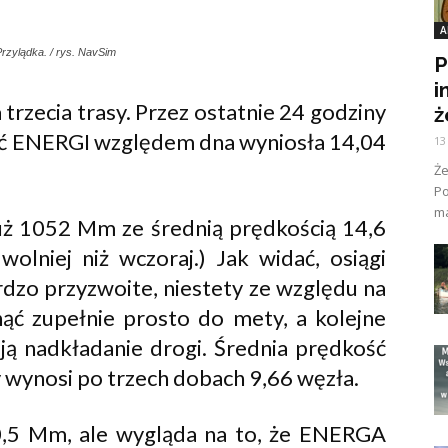
A
rzylądka. / rys. NavSim
P
i
a trzecia trasy. Przez ostatnie 24 godziny
ż
ść ENERGI względem dna wyniosła 14,04
13
Ż
Po
ma
już 1052 Mm ze średnią prędkością 14,6
wolniej niż wczoraj.) Jak widać, osiągi
rdzo przyzwoite, niestety ze względu na
nąć zupełnie prosto do mety, a kolejne
ją nadkładanie drogi. Średnia prędkość
 wynosi po trzech dobach 9,66 węzła.
650,5 Mm, ale wygląda na to, że ENERGA