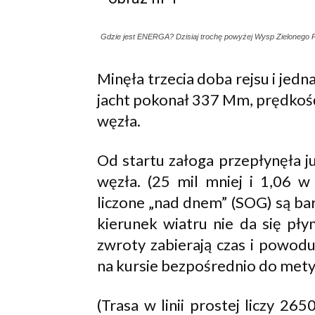
Gdzie jest ENERGA? Dzisiaj trochę powyżej Wysp Zielonego P
Minęła trzecia doba rejsu i jedn
jacht pokonał 337 Mm, prędko
węzła.
Od startu załoga przepłynęła 
węzła. (25 mil mniej i 1,06 w 
liczone „nad dnem” (SOG) są ba
kierunek wiatru nie da się pły
zwroty zabierają czas i powodu
na kursie bezpośrednio do mety
(Trasa w linii prostej liczy 2