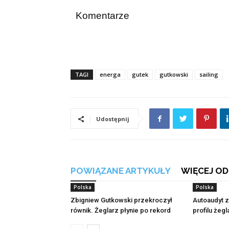
Komentarze
TAGI
energa
gutek
gutkowski
sailing
Udostępnij
POWIĄZANE ARTYKUŁY
WIĘCEJ OD
Polska
Polska
Zbigniew Gutkowski przekroczył
Autoaudyt z
równik. Żeglarz płynie po rekord
profilu żeg