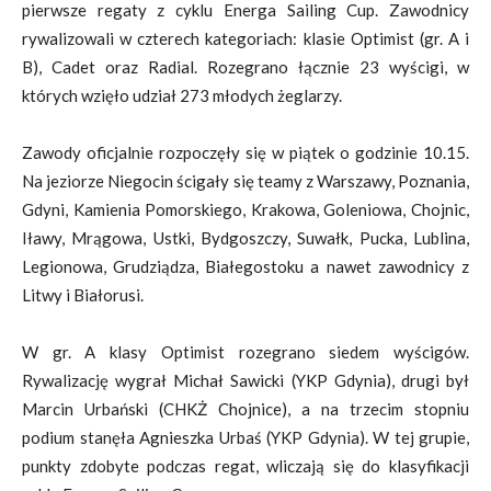
pierwsze regaty z cyklu Energa Sailing Cup. Zawodnicy
rywalizowali w czterech kategoriach: klasie Optimist (gr. A i
B), Cadet oraz Radial. Rozegrano łącznie 23 wyścigi, w
których wzięło udział 273 młodych żeglarzy.
Zawody oficjalnie rozpoczęły się w piątek o godzinie 10.15.
Na jeziorze Niegocin ścigały się teamy z Warszawy, Poznania,
Gdyni, Kamienia Pomorskiego, Krakowa, Goleniowa, Chojnic,
Iławy, Mrągowa, Ustki, Bydgoszczy, Suwałk, Pucka, Lublina,
Legionowa, Grudziądza, Białegostoku a nawet zawodnicy z
Litwy i Białorusi.
W gr. A klasy Optimist rozegrano siedem wyścigów.
Rywalizację wygrał Michał Sawicki (YKP Gdynia), drugi był
Marcin Urbański (CHKŻ Chojnice), a na trzecim stopniu
podium stanęła Agnieszka Urbaś (YKP Gdynia). W tej grupie,
punkty zdobyte podczas regat, wliczają się do klasyfikacji