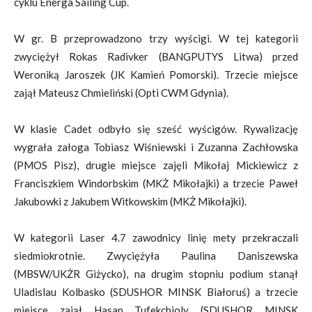
cyklu Energa Sailing Cup.
W gr. B przeprowadzono trzy wyścigi. W tej kategorii
zwyciężył Rokas Radivker (BANGPUTYS Litwa) przed
Weroniką Jaroszek (JK Kamień Pomorski). Trzecie miejsce
zajął Mateusz Chmieliński (Opti CWM Gdynia).
W klasie Cadet odbyło się sześć wyścigów. Rywalizację
wygrała załoga Tobiasz Wiśniewski i Zuzanna Zachłowska
(PMOS Pisz), drugie miejsce zajęli Mikołaj Mickiewicz z
Franciszkiem Windorbskim (MKŻ Mikołajki) a trzecie Paweł
Jakubowki z Jakubem Witkowskim (MKŻ Mikołajki).
W kategorii Laser 4.7 zawodnicy linię mety przekraczali
siedmiokrotnie. Zwyciężyła Paulina Daniszewska
(MBSW/UKŻR Giżycko), na drugim stopniu podium stanął
Uladislau Kolbasko (SDUSHOR MINSK Białoruś) a trzecie
miejsce zajął Hasan Tufekchioly (SDUSHOR MINSK