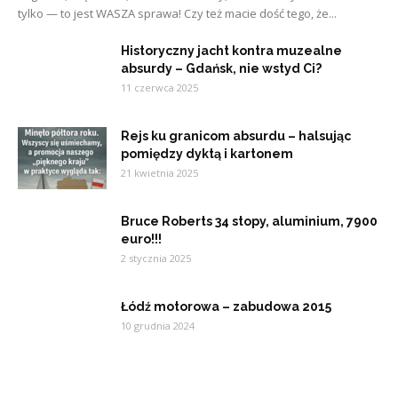
tylko — to jest WASZA sprawa! Czy też macie dość tego, że...
Historyczny jacht kontra muzealne
absurdy – Gdańsk, nie wstyd Ci?
11 czerwca 2025
Rejs ku granicom absurdu – halsując
pomiędzy dyktą i kartonem
21 kwietnia 2025
Bruce Roberts 34 stopy, aluminium, 7900
euro!!!
2 stycznia 2025
Łódź motorowa – zabudowa 2015
10 grudnia 2024