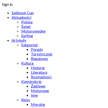
Sign in
Sailbook Cup
Aktualności
Polska
Świat
Motorowodne
Surfing
Artykuły
Eduportal
Porady
Turystycznie
Regatowo
Kultura
Historia
Literatura
Rozmaitości
Konstrukcje
Żaglowe
Motorowe
Inne
Rejsy
Morskie