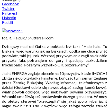
Facebook
Twitter
Pinterest
Linkedin
ReddIt
fot. R. Hajduk / Shuttersail.com
Dzisiejszy mail od Gutka z pokładu był taki: “Halo halo. Tu
Biskaje, więc warunki jak na Biskajach. Łódka nie chce płynąć
pod wiatr, taki jej urok. Wczoraj przy wymianie żagli na dziobie
przyszła fala, pofrunąłem do góry i spadając uszkodziłem
trochę palec. Poza tym wszystko OK, pozdrawiamy.”
Jacht ENERGA żegluje obecnie na 10 pozycji w klasie IMOCA i
zbliża się do przylądka Finisterre, kończąc tym samym żeglugę
przez Zatokę Biskajską. Według informacji telefonicznych z
dzisiaj (Gutkowi udało się nawet złapać zasięg komórkowy),
wiatr powoli odkręca, więc niebawem powinni przyspieszyć.
Warunki umożliwią też postawienie dużego genakera. W nocy
do płetwy sterowej “przyczepiła” się jakaś spora ryba, jacht
nagle zwolnił z 13 do 7 węzłów, więc załoga zaczęła szukać