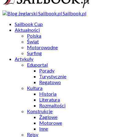
Sailbook.pl
Sailbook Cup
Aktualności
Polska
Świat
Motorowodne
Surfing
Artykuły
Eduportal
Porady
Turystycznie
Regatowo
Kultura
Historia
Literatura
Rozmaitości
Konstrukcje
Żaglowe
Motorowe
Inne
Rejsy