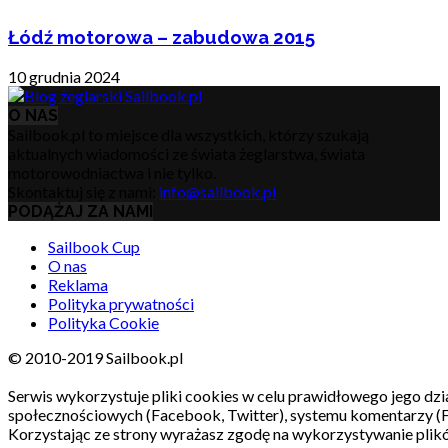
Łódź motorowa – zabudowa 2015
10 grudnia 2024
O NAS
Sailbook.pl to miejsce dla wszystkich, którzy szukają
aktualnych wiadomości ze świata żeglarstwa, świata
motorowodniactwa i nie tylko.
Skontaktuj się z nami:
info@sailbook.pl
PODĄŻAJ ZA NAMI
Sailbook Cup
O nas
Reklama
Polityka prywatności
Polityka Cookie
© 2010-2019 Sailbook.pl
Serwis wykorzystuje pliki cookies w celu prawidłowego jego dzia
społecznościowych (Facebook, Twitter), systemu komentarzy (
Korzystając ze strony wyrażasz zgodę na wykorzystywanie pli