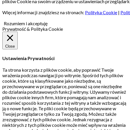
plików Cookie na swoim urządzeniu w ustawieniach przeglądarki
Więcej informacji znajdziesz na stronach:
Polityka Cookie
|
Poli
Rozumiem i akceptuję
Prywatność & Polityka Cookie
Close
Ustawienia Prywatności
Ta strona korzysta z plików cookie, aby poprawić Twoje
wrażenia podczas nawigacji po witrynie.
Spośród tych plików
cookie, które są klasyfikowane jako niezbędne, są
przechowywane w przeglądarce, ponieważ są one niezbędne
do działania podstawowych funkcji witryny.
Używamy również
plików cookie innych firm, które pomagają nam analizować i
rozumieć sposób korzystania z tej witryny a także wzbogacają
ją o nowe funkcje.
Te pliki cookie będą przechowywane w
Twojej przeglądarce tylko za Twoją zgodą.
Możesz także
zrezygnować z tych plików cookie.
Jednak rezygnacja z
niektórych z tych plików cookie może mieć wpływ na wrażenia