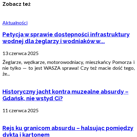
Zobacz też
Aktualności
Petycja w sprawie dostępności infrastruktury
wodnej dla żeglarzy i wodniaków w...
13 czerwca 2025
Żeglarze, wędkarze, motorowodniacy, mieszkańcy Pomorza i
nie tylko — to jest WASZA sprawa! Czy też macie dość tego,
że...
Historyczny jacht kontra muzealne absurdy –
Gdańsk, nie wstyd Ci?
11 czerwca 2025
Rejs ku granicom absurdu – halsując pomiędzy
dyktą i kartonem