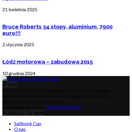
21 kwietnia 2025
Bruce Roberts 34 stopy, aluminium, 7900
euro!!!
2 stycznia 2025
Łódź motorowa – zabudowa 2015
10 grudnia 2024
O NAS
Sailbook.pl to miejsce dla wszystkich, którzy szukają
aktualnych wiadomości ze świata żeglarstwa, świata
motorowodniactwa i nie tylko.
Skontaktuj się z nami:
info@sailbook.pl
PODĄŻAJ ZA NAMI
Sailbook Cup
O nas