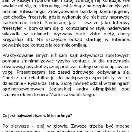
wydaje mi się, że kiteracing jest jedną z najbezpieczniejszych
odmian kitesurfingu. Zdecydowanie bardziej kontuzjogenny
jest choćby freestyle, gdzie wykonuje się niekiedy naprawdę
karkołomne tricki. Pamiętam, jak – jeszcze jako kite’owy
freestyler – borykałem się z kontuzjami w stylu naderwane
wiązadła w kolanach, wyrwany bark, zbite pięty, chory
kręgosłup itd. Na szczęście odkąd startuję w kiterace,
poważniejsze kontuzje jakoś mnie omijają.
Praktykowanie innych niż sam kajt aktywności sportowych
pomaga zminimalizować ryzyko kontuzji. Ja dla utrzymania
równowagi psychofizycznej podczas całego sezonu uprawiam
yogę. Przestrzegam też zasad zdrowego odżywiania się.
Chodzę na rehabilitację do najlepszego specjalisty w tej
dziedzinie – Ryszarda Tafla. Biorę również udział w treningach
ogólnorozwojowych żeglarskiej kadry olimpijskiej pod
czujnym okiem trenera Mariusza Golińskiego.
Co jest najważniejsze w kitesurfingu?
Po pierwsze – olej w głowie. Zawsze trzeba być mocno
skoncentrowanym, z powodzeniem można użyć stwierdzenia,