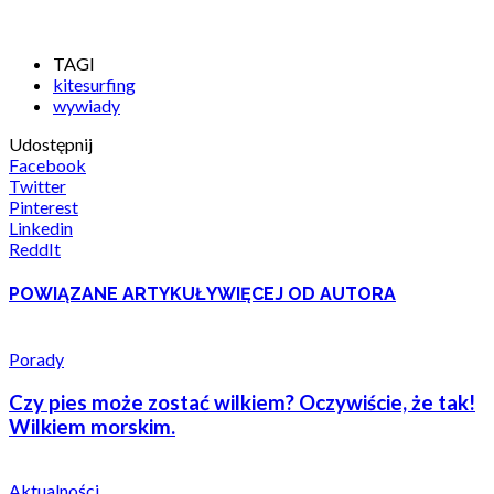
TAGI
kitesurfing
wywiady
Udostępnij
Facebook
Twitter
Pinterest
Linkedin
ReddIt
POWIĄZANE ARTYKUŁY
WIĘCEJ OD AUTORA
Porady
Czy pies może zostać wilkiem? Oczywiście, że tak!
Wilkiem morskim.
Aktualności