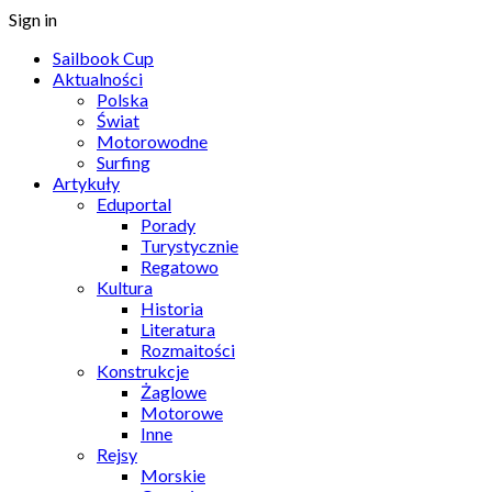
Sign in
Sailbook Cup
Aktualności
Polska
Świat
Motorowodne
Surfing
Artykuły
Eduportal
Porady
Turystycznie
Regatowo
Kultura
Historia
Literatura
Rozmaitości
Konstrukcje
Żaglowe
Motorowe
Inne
Rejsy
Morskie