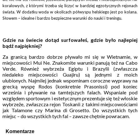
koralowych, z którymi trzeba się liczyć w bardziej egzotycznych rejonach
świata. W dodatku woda w okolicach półwyspu helskiego jest po kolana.
Słowem – idealne i bardzo bezpieczne warunki do nauki i treningu.
Gdzie na świecie dotąd surfowałeś, gdzie było najlepiej
bądź najpiękniej?
Za granicą bardzo dobrze pływało mi się w Wietnamie, w
miejscowości Mui Ne. Znakomite warunki panują też na Cabo
Verde. Również wybrzeża Egiptu i Brazylii (zwłaszcza
niedaleko miejscowości Guajiru) są jednymi z moich
ulubionych. Najmilej jednak wspominam coroczne wyprawy na
grecką wyspę Rodos (konkretnie Prasonissi) pod koniec
września i pływanie na tamtejszych falach. Wspaniale pod
względem sportowym i estetycznym prezentuje się też włoskie
wybrzeże, zwłaszcza rejon Toskanii z takimi miejscowościami
jak Talamone czy Marina di Grosetto. Do wszystkich tych
miejsc – do wszystkich tych fal – zawsze chętnie powracam.
Komentarze