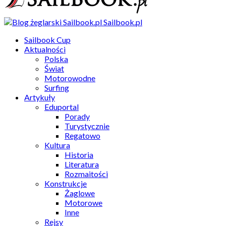
Sailbook.pl
Sailbook Cup
Aktualności
Polska
Świat
Motorowodne
Surfing
Artykuły
Eduportal
Porady
Turystycznie
Regatowo
Kultura
Historia
Literatura
Rozmaitości
Konstrukcje
Żaglowe
Motorowe
Inne
Rejsy