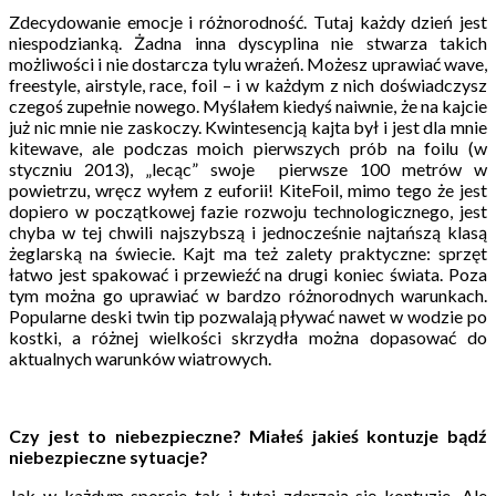
Zdecydowanie emocje i różnorodność. Tutaj każdy dzień jest
niespodzianką. Żadna inna dyscyplina nie stwarza takich
możliwości i nie dostarcza tylu wrażeń. Możesz uprawiać wave,
freestyle, airstyle, race, foil – i w każdym z nich doświadczysz
czegoś zupełnie nowego. Myślałem kiedyś naiwnie, że na kajcie
już nic mnie nie zaskoczy. Kwintesencją kajta był i jest dla mnie
kitewave, ale podczas moich pierwszych prób na foilu (w
styczniu 2013), „lecąc” swoje pierwsze 100 metrów w
powietrzu, wręcz wyłem z euforii! KiteFoil, mimo tego że jest
dopiero w początkowej fazie rozwoju technologicznego, jest
chyba w tej chwili najszybszą i jednocześnie najtańszą klasą
żeglarską na świecie. Kajt ma też zalety praktyczne: sprzęt
łatwo jest spakować i przewieźć na drugi koniec świata. Poza
tym można go uprawiać w bardzo różnorodnych warunkach.
Popularne deski twin tip pozwalają pływać nawet w wodzie po
kostki, a różnej wielkości skrzydła można dopasować do
aktualnych warunków wiatrowych.
Czy jest to niebezpieczne? Miałeś jakieś kontuzje bądź
niebezpieczne sytuacje?
Jak w każdym sporcie tak i tutaj zdarzają się kontuzje. Ale