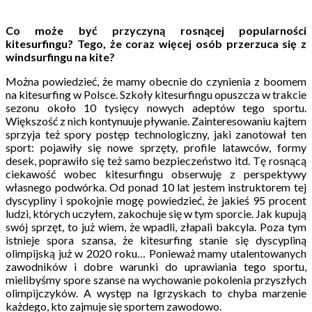
Co może być przyczyną rosnącej popularności
kitesurfingu? Tego, że coraz więcej osób przerzuca się z
windsurfingu na kite?
Można powiedzieć, że mamy obecnie do czynienia z boomem
na kitesurfing w Polsce. Szkoły kitesurfingu opuszcza w trakcie
sezonu około 10 tysięcy nowych adeptów tego sportu.
Większość z nich kontynuuje pływanie. Zainteresowaniu kajtem
sprzyja też spory postęp technologiczny, jaki zanotował ten
sport: pojawiły się nowe sprzęty, profile latawców, formy
desek, poprawiło się też samo bezpieczeństwo itd. Tę rosnącą
ciekawość wobec kitesurfingu obserwuję z perspektywy
własnego podwórka. Od ponad 10 lat jestem instruktorem tej
dyscypliny i spokojnie mogę powiedzieć, że jakieś 95 procent
ludzi, których uczyłem, zakochuje się w tym sporcie. Jak kupują
swój sprzęt, to już wiem, że wpadli, złapali bakcyla. Poza tym
istnieje spora szansa, że kitesurfing stanie się dyscypliną
olimpijską już w 2020 roku… Ponieważ mamy utalentowanych
zawodników i dobre warunki do uprawiania tego sportu,
mielibyśmy spore szanse na wychowanie pokolenia przyszłych
olimpijczyków. A występ na Igrzyskach to chyba marzenie
każdego, kto zajmuje się sportem zawodowo.