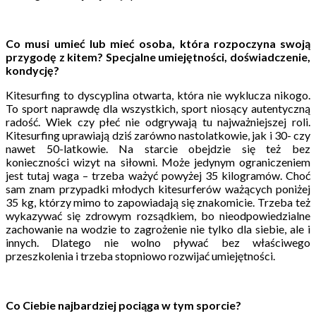
Co musi umieć lub mieć osoba, która rozpoczyna swoją
przygodę z kitem? Specjalne umiejętności, doświadczenie,
kondycję?
Kitesurfing to dyscyplina otwarta, która nie wyklucza nikogo.
To sport naprawdę dla wszystkich, sport niosący autentyczną
radość. Wiek czy płeć nie odgrywają tu najważniejszej roli.
Kitesurfing uprawiają dziś zarówno nastolatkowie, jak i 30- czy
nawet 50-latkowie. Na starcie obejdzie się też bez
konieczności wizyt na siłowni. Może jedynym ograniczeniem
jest tutaj waga – trzeba ważyć powyżej 35 kilogramów. Choć
sam znam przypadki młodych kitesurferów ważących poniżej
35 kg, którzy mimo to zapowiadają się znakomicie. Trzeba też
wykazywać się zdrowym rozsądkiem, bo nieodpowiedzialne
zachowanie na wodzie to zagrożenie nie tylko dla siebie, ale i
innych. Dlatego nie wolno pływać bez właściwego
przeszkolenia i trzeba stopniowo rozwijać umiejętności.
Co Ciebie najbardziej pociąga w tym sporcie?