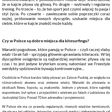
że w kajcie pływa się głową. Po drugie – wytrwały i regularny
trening. Po trzecie – to, że ten sport jest czymś więcej: to pasja i
styl życia. Po czwarte – zawieszanie sobie poprzeczki coraz
wyżej, próbowanie nowych dyscyplin, szukanie miejsca dla
siebie, które w kajcie znaleźć może każdy.
Czy w Polsce są dobre miejsca dla kitesurfingu?
Warunki pogodowe, które panują w Polsce – czyli raczej słaby
wiatr i brak fali – sprzyjają głównie uprawianiu kiterace’a. W tej
dyscyplinie osiągnięcia są najbardziej wymierne: pływa się na
czas i to jest jedyne kryterium oceny, natomiast we Freestyle
werdykty sędziowskie bywają kontrowersyjne…
Osobiście w Polsce bardzo lubię pływać po Zatoce Puckiej, ze względu na
różnorodność akwenu oraz zmienne wiatry. Warunki do pływania w
okolicach Rewy, Sopotu, są znakomite. Jednym z pływań, które najmilej
wspominam, był spływ z przyjaciółmi z wiatrem po falach z Lubiatowa do
Jastrzębiej Góry. Ponad 70 km adrenaliny i przyjemności.
W Polsce nie ma co prawda regularnych, równych wiatrów termicznych,
ale nie ma też rekinów, jeżowców, parzących meduz i niebezpiecznych raf