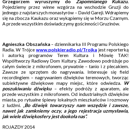
Grzegorzem wyruszymy do
Zapomnianego Kukazu.
Pojedziemy przez winne wzgórza na wschodzie Gruzji do
jednego z najstarszych monastyrów – David Gareji. Wdrapiemy
się na zbocza Kaukazu oraz wykąpiemy się w Morzu Czarnym.
A przede wszystkim doświadczymy gościnności Gruzinów.
Agnieszka Obszańska
– dziennikarka III Programu Polskiego
Radia. W Trójce
www.polskieradio.pl/Trojka
jest reporterką
i autorką programów Teren Kultura i Mówię TAK!
Współtworzy Radiowy Dom Kultury. Zawodowo podróżuje po
całym świecie z mikrofonem, prywatnie – tanio i z plecakiem.
Zawsze ze sprzętem do nagrywania. Interesuje się field
recordingiem – nagrywaniem dźwięków terenowych, tworząc
subiektywne dźwiękowe mapy miejsc, które odwiedza.
W
poszukiwaniu dźwięku
– efekty podróży z aparatem, ale
przede wszystkim z mikrofonem. Od industrialnych dźwięków
miasta, po rytualne śpiewy lokalnych mieszkańców i rozmowy
z ludźmi. „
Bo dźwięk towarzyszy nam wszędzie i zawsze,
nawet jak zamkniemy oczy, a jego rejestracja uzmysławia,
jak wiele dźwiękosfery jest dookoła nas”.
ROJAZDY 2014