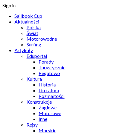
Sign in
Sailbook Cup
Aktualności
Polska
Świat
Motorowodne
Surfing
Artykuły
Eduportal
Porady
Turystycznie
Regatowo
Kultura
Historia
Literatura
Rozmaitości
Konstrukcje
Żaglowe
Motorowe
Inne
Rejsy
Morskie