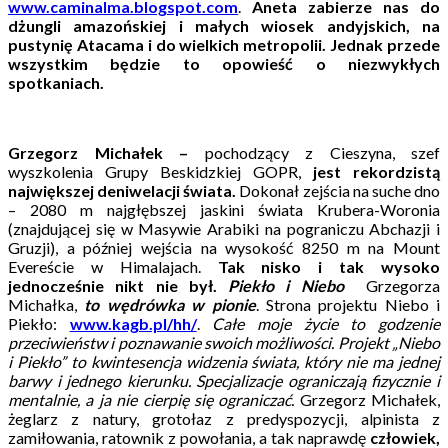
www.caminalma.blogspot.com
.
Aneta zabierze nas do
dżungli amazońskiej i małych wiosek andyjskich, na
pustynię Atacama i do wielkich metropolii. Jednak przede
wszystkim będzie to opowieść o niezwykłych
spotkaniach.
Grzegorz Michałek –
pochodzący z Cieszyna, szef
wyszkolenia Grupy Beskidzkiej GOPR,
jest rekordzistą
największej deniwelacji świata.
Dokonał zejścia na suche dno
– 2080 m najgłębszej jaskini świata Krubera-Woronia
(znajdującej się w Masywie Arabiki na pograniczu Abchazji i
Gruzji), a później wejścia na wysokość 8250 m na Mount
Evereście w Himalajach.
Tak nisko i tak wysoko
jednocześnie nikt nie był.
Piekło i Niebo
Grzegorza
Michałka,
to
wędrówka w pionie
. Strona projektu Niebo i
Piekło:
www.kagb.pl/hh/
.
Całe moje życie to godzenie
przeciwieństw i poznawanie swoich możliwości. Projekt „Niebo
i Piekło” to kwintesencja widzenia świata, który nie ma jednej
barwy i jednego kierunku. Specjalizacje ograniczają fizycznie i
mentalnie, a ja nie cierpię się ograniczać.
Grzegorz Michałek,
żeglarz z natury, grotołaz z predyspozycji, alpinista z
zamiłowania, ratownik z powołania, a tak naprawdę
człowiek,