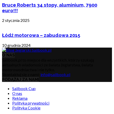
Bruce Roberts 34 stopy, aluminium, 7900
euro!!!
2 stycznia 2025
Łódź motorowa – zabudowa 2015
10 grudnia 2024
O NAS
Sailbook.pl to miejsce dla wszystkich, którzy szukają
aktualnych wiadomości ze świata żeglarstwa, świata
motorowodniactwa i nie tylko.
Skontaktuj się z nami:
info@sailbook.pl
PODĄŻAJ ZA NAMI
Sailbook Cup
O nas
Reklama
Polityka prywatności
Polityka Cookie