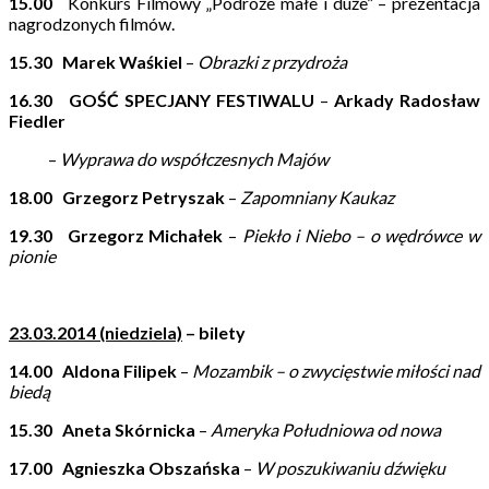
15.00
Konkurs Filmowy „Podróże małe i duże” – prezentacja
nagrodzonych filmów.
15.30
Marek Waśkiel
–
Obrazki z przydroża
16.30
GOŚĆ SPECJANY FESTIWALU
–
Arkady Radosław
Fiedler
–
Wyprawa do współczesnych Majów
18.00
Grzegorz Petryszak
–
Zapomniany Kaukaz
19.30
Grzegorz Michałek
–
Piekło i Niebo – o wędrówce w
pionie
23.03.2014 (niedziela)
– bilety
14.00
Aldona Filipek
–
Mozambik – o zwycięstwie miłości nad
biedą
15.30
Aneta Skórnicka
–
Ameryka Południowa od nowa
17.00
Agnieszka Obszańska
–
W poszukiwaniu dźwięku