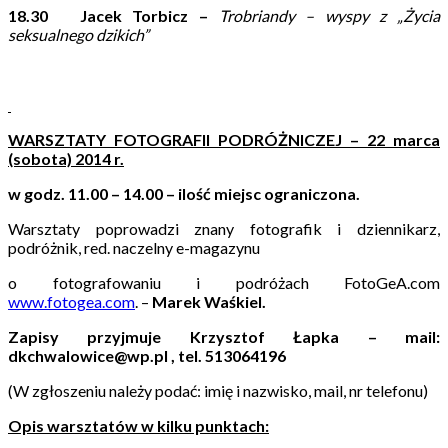
18.30
Jacek Torbicz –
Trobriandy – wyspy z „Życia
seksualnego dzikich”
WARSZTATY FOTOGRAFII PODRÓŻNICZEJ – 22 marca
(sobota) 2014 r.
w godz. 11.00 – 14.00 – ilość miejsc ograniczona.
Warsztaty poprowadzi znany fotografik i dziennikarz,
podróżnik, red. naczelny e-magazynu
o fotografowaniu i podróżach FotoGeA.com
www.fotogea.com
. –
Marek Waśkiel.
Zapisy przyjmuje Krzysztof Łapka – mail:
dkchwalowice@wp.pl , tel. 513064196
(W zgłoszeniu należy podać: imię i nazwisko, mail, nr telefonu)
Opis warsztatów w kilku punktach: