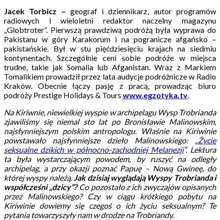
Jacek Torbicz –
geograf i dziennikarz, autor programów
radiowych i wieloletni redaktor naczelny magazynu
„Globtroter”. Pierwszą prawdziwą podróżą była wyprawa do
Pakistanu w góry Karakorum i na pogranicze afgańsko –
pakistańskie. Był w stu pięćdziesięciu krajach na siedmiu
kontynentach. Szczególnie ceni sobie podróże w miejsca
trudne, takie jak Somalia lub Afganistan. Wraz z Markiem
Tomalikiem prowadził przez lata audycje podróżnicze w Radio
Kraków. Obecnie łączy pasję z pracą, prowadząc biuro
podróży Prestige Holidays & Tours
www.egzotyka.tv
.
Na Kiriwnie, niewielkiej wyspie w archipelagu Wysp Trobrianda
zjawiliśmy się niemal sto lat po Bronisławie Malinowskim,
najsłynniejszym polskim antropologu. Właśnie na Kiriwinie
powstawało najsłynniejsze dzieło Malinowskiego: „
Życie
seksualne dzikich w północno-zachodniej Melanezji
”. Lektura
ta była wystarczającym powodem, by ruszyć na odległy
archipelag, a przy okazji poznać Papuę – Nową Gwineę, do
której wyspy należą.
Jak dzisiaj wyglądają Wyspy Trobrianda i
współcześni „dzicy”?
Co pozostało z ich zwyczajów opisanych
przez Malinowskiego? Czy w ciągu krótkiego pobytu na
Kiriwinie dowiemy się czegoś o ich życiu seksualnym? Te
pytania towarzyszyły nam w drodze na Trobriandy.