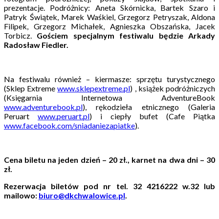
prezentacje. Podróżnicy: Aneta Skórnicka, Bartek Szaro i
Patryk Świątek, Marek Waśkiel, Grzegorz Petryszak, Aldona
Filipek, Grzegorz Michałek, Agnieszka Obszańska, Jacek
Torbicz.
Gościem specjalnym festiwalu będzie Arkady
Radosław Fiedler.
Na festiwalu również – kiermasze: sprzętu turystycznego
(Sklep Extreme
www.sklepextreme.pl
) , książek podróżniczych
(Księgarnia Internetowa AdventureBook
www.adventurebook.pl
), rękodzieła etnicznego (Galeria
Peruart
www.peruart.pl
) i ciepły bufet (Cafe Piątka
www.facebook.com/sniadaniezapiatke
).
Cena biletu na jeden dzień – 20 zł., karnet na dwa dni – 30
zł.
Rezerwacja biletów pod nr tel. 32 4216222 w.32 lub
mailowo:
biuro@dkchwalowice.pl
.