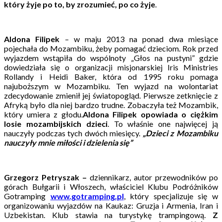
który żyje po to, by zrozumieć, po co żyje
.
Aldona Filipek
– w maju 2013 na ponad dwa miesiące
pojechała do Mozambiku, żeby pomagać dzieciom. Rok przed
wyjazdem wstąpiła do wspólnoty „Głos na pustyni” gdzie
dowiedziała się o organizacji misjonarskiej Iris Ministries
Rollandy i Heidi Baker, która od 1995 roku pomaga
najuboższym w Mozambiku. Ten wyjazd na wolontariat
zdecydowanie zmienił jej światopogląd. Pierwsze zetknięcie z
Afryką było dla niej bardzo trudne. Zobaczyła też Mozambik,
który umiera z głodu.
Aldona Filipek opowiada o ciężkim
losie mozambijskich dzieci
. To właśnie one najwięcej ją
nauczyły podczas tych dwóch miesięcy.
„Dzieci z Mozambiku
nauczyły mnie miłości i dzielenia się”
Grzegorz Petryszak –
dziennikarz, autor przewodników po
górach Bułgarii i Włoszech, właściciel Klubu Podróżników
Gotramping
www.gotramping.pl
, który specjalizuje się w
organizowaniu wyjazdów na Kaukaz: Gruzja i Armenia, Iran i
Uzbekistan. Klub stawia na turystykę trampingową.
Z