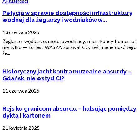
Aktualności
Petycja w sprawie dostępności infrastruktury
wodnej dla żeglarzy i wodniaków w...
13 czerwca 2025
Żeglarze, wędkarze, motorowodniacy, mieszkańcy Pomorza i
nie tylko — to jest WASZA sprawa! Czy też macie dość tego,
że...
Historyczny jacht kontra muzealne absurdy –
Gdańsk, nie wstyd Ci?
11 czerwca 2025
Rejs ku granicom absurdu – halsując pomiędzy
dyktą i kartonem
21 kwietnia 2025