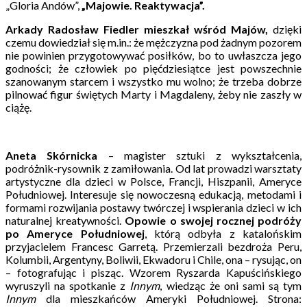
„Gloria Andów”,
„Majowie. Reaktywacja”.
Arkady Radosław Fiedler mieszkał wśród Majów,
dzięki
czemu dowiedział się m.in.: że mężczyzna pod żadnym pozorem
nie powinien przygotowywać posiłków, bo to uwłaszcza jego
godności; że człowiek po pięćdziesiątce jest powszechnie
szanowanym starcem i wszystko mu wolno; że trzeba dobrze
pilnować figur świętych Marty i Magdaleny, żeby nie zaszły w
ciążę.
Aneta Skórnicka
– magister sztuki z wykształcenia,
podróżnik-rysownik z zamiłowania. Od lat prowadzi warsztaty
artystyczne dla dzieci w Polsce, Francji, Hiszpanii, Ameryce
Południowej. Interesuje się nowoczesną edukacją, metodami i
formami rozwijania postawy twórczej i wspierania dzieci w ich
naturalnej kreatywności.
Opowie o swojej rocznej podróży
po Ameryce Południowej
, którą odbyła z katalońskim
przyjacielem Francesc Garretą. Przemierzali bezdroża Peru,
Kolumbii, Argentyny, Boliwii, Ekwadoru i Chile, ona – rysując, on
– fotografując i pisząc. Wzorem Ryszarda Kapuścińskiego
wyruszyli na spotkanie z
Innym
, wiedząc że oni sami są tym
Innym
dla mieszkańców Ameryki Południowej. Strona: