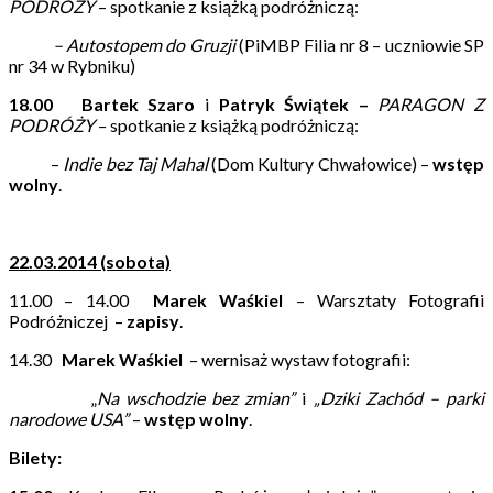
PODRÓŻY
– spotkanie z książką podróżniczą:
– Autostopem do Gruzji
(PiMBP Filia nr 8 – uczniowie SP
nr 34 w Rybniku)
18.00
Bartek Szaro
i
Patryk Świątek –
PARAGON Z
PODRÓŻY
– spotkanie z książką podróżniczą:
–
Indie bez Taj Mahal
(Dom Kultury Chwałowice) –
wstęp
wolny
.
22.03.2014 (sobota)
11.00 – 14.00
Marek Waśkiel
– Warsztaty Fotografii
Podróżniczej –
zapisy
.
14.30
Marek Waśkiel
– wernisaż wystaw fotografii:
„
Na wschodzie bez zmian”
i
„Dziki Zachód – parki
narodowe USA”
–
wstęp wolny
.
Bilety: