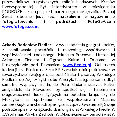
przewodników turystycznych, miłośnik dawnych Kresów
Rzeczypospolitej. Był fotoedytorem w miesięczniku
PODRÓŻE i zastępcą red. naczelnego miesięcznika Poznaj
Świat, obecnie
jest red. naczelnym e-magazynu o
fotografowaniu i podróżach FotoGeA.com
www.fotogea.com
.
Arkady Radosław Fiedler
– z wykształcenia geograf i belfer,
z zamiłowania podróżnik i muzeolog, współtwórca i
współwłaściciel rodzinnego Muzeum-Pracowni Literackiej
Arkadego Fiedlera i Ogrodu Kultur i Tolerancji w
Puszczykowie pod Poznaniem
www.fiedler.pl
. Od trzech
kadencji jest Posłem na Sejm RP. Sześciokrotnie podróżował w
towarzystwie swojego ojca podróżnika i pisarza, Arkadego
Fiedlera, do Azji, Afryki i obu Ameryk. Następnie sam odbył
samotne wyprawy, m. in. do Peru śladami starych kultur
andyjskich; do Ekwadoru, by spotkać się z fenomenem
długowiecznych ludzi, żyjących na południu kraju; czy do
Meksyku na spotkanie ze współczesnymi Majami,
zamieszkującymi stan Chiapas, graniczący z Gwatemalą. Swoje
podróże opisał w książkach: „Barwny świat Arkadego Fiedlera”,
„Wabiła nas Afryka Zachodnia”, „Najpiękniejszy ogród świata”,