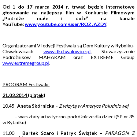
Od 1 do 17 marca 2014 r. trwać będzie internetowe
głosowanie na najlepszy film w Konkursie Filmowym
„Podróże małe i duże” na kanale
YouTube:
www.youtube.com/user/ROZJAZDY
.
Organizatorami VI edycji Festiwalu są Dom Kultury w Rybniku-
Chwałowicach
www.dkchwalowice.pl
, Stowarzyszenie
Podróżników MAHAKAM oraz EXTREME Group
www.extremegroup.pl
.
PROGRAM Festiwalu:
21.03.2014 (piątek)
10.45
Aneta Skórnicka
–
Z wizytą w Ameryce Południowej
– warsztaty artystyczno-podróżnicze dla dzieci (SP nr 35
w Rybniku)
11.00
Bartek Szaro
i
Patryk Świątek –
PARAGON Z