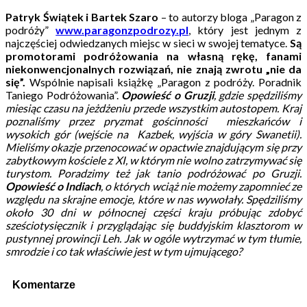
Patryk Świątek i Bartek Szaro
– to autorzy bloga „Paragon z
podróży”
www.paragonzpodrozy.pl
, który jest jednym z
najczęściej odwiedzanych miejsc w sieci w swojej tematyce.
Są
promotorami podróżowania na własną rękę, fanami
niekonwencjonalnych rozwiązań, nie znają zwrotu „nie da
się”.
Wspólnie napisali książkę „Paragon z podróży. Poradnik
Taniego Podróżowania”.
Opowieść o Gruzji
, gdzie spędziliśmy
miesiąc czasu na jeżdżeniu przede wszystkim autostopem. Kraj
poznaliśmy przez pryzmat gościnności mieszkańców i
wysokich gór (wejście na Kazbek, wyjścia w góry Swanetii).
Mieliśmy okazje przenocować w opactwie znajdującym się przy
zabytkowym kościele z XI, w którym nie wolno zatrzymywać się
turystom. Poradzimy też jak tanio podróżować po Gruzji.
Opowieść o Indiach
, o których wciąż nie możemy zapomnieć ze
względu na skrajne emocje, które w nas wywołały. Spędziliśmy
około 30 dni w północnej części kraju próbując zdobyć
sześciotysięcznik i przyglądając się buddyjskim klasztorom w
pustynnej prowincji Leh. Jak w ogóle wytrzymać w tym tłumie,
smrodzie i co tak właściwie jest w tym ujmującego?
Komentarze