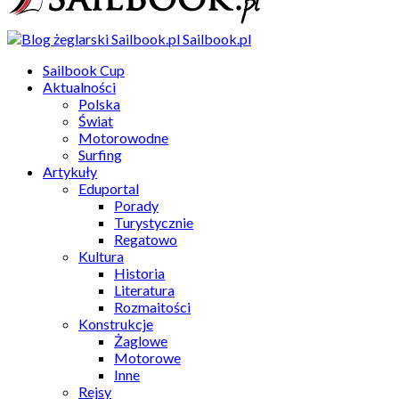
Sailbook.pl
Sailbook Cup
Aktualności
Polska
Świat
Motorowodne
Surfing
Artykuły
Eduportal
Porady
Turystycznie
Regatowo
Kultura
Historia
Literatura
Rozmaitości
Konstrukcje
Żaglowe
Motorowe
Inne
Rejsy