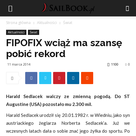
Strona główna
Aktualności
Świat
Aktualności
Świat
FIPOFIX wciąż ma szansę
pobić rekord
11 marca 2014
1100
0
Harald Sedlacek walczy ze zmienną pogodą. Do ST
Augustine (USA) pozostało mu 2.300 mil.
Harald Sedlacek urodził się 20.01.1982 r. w Wiedniu, jako syn
austriackiego żeglarza Norberta Sedlacek’a. Już we
wczesnych latach dała o sobie znać jego żyłka do sportu. Po