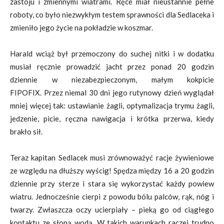
zastoju i zmiennymi wiatrami. Ręce miał nieustannie pełne
roboty, co było niezwykłym testem sprawności dla Sedlaceka i
zmieniło jego życie na pokładzie w koszmar.
Harald wciąż był przemoczony do suchej nitki i w dodatku
musiał ręcznie prowadzić jacht przez ponad 20 godzin
dziennie w niezabezpieczonym, małym kokpicie
FIPOFIX. Przez niemal 30 dni jego rutynowy dzień wyglądał
mniej więcej tak: ustawianie żagli, optymalizacja trymu żagli,
jedzenie, picie, ręczna nawigacja i krótka przerwa, kiedy
brakło sił.
Teraz kapitan Sedlacek musi zrównoważyć racje żywieniowe
ze względu na dłuższy wyścig! Spędza między 16 a 20 godzin
dziennie przy sterze i stara się wykorzystać każdy powiew
wiatru. Jednocześnie cierpi z powodu bólu palców, rąk, nóg i
twarzy. Zwłaszcza oczy ucierpiały – pieką go od ciągłego
kontaktu ze słoną wodą. W takich warunkach raczej trudno