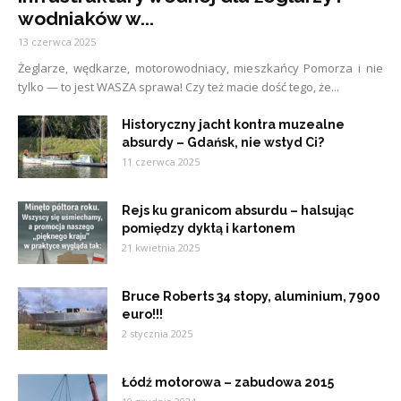
wodniaków w...
13 czerwca 2025
Żeglarze, wędkarze, motorowodniacy, mieszkańcy Pomorza i nie
tylko — to jest WASZA sprawa! Czy też macie dość tego, że...
Historyczny jacht kontra muzealne
absurdy – Gdańsk, nie wstyd Ci?
11 czerwca 2025
Rejs ku granicom absurdu – halsując
pomiędzy dyktą i kartonem
21 kwietnia 2025
Bruce Roberts 34 stopy, aluminium, 7900
euro!!!
2 stycznia 2025
Łódź motorowa – zabudowa 2015