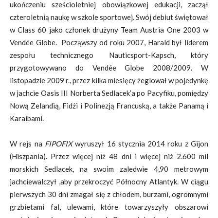
ukończeniu sześcioletniej obowiązkowej edukacji, zaczął
czteroletnią naukę w szkole sportowej. Swój debiut świętował
w Class 60 jako członek drużyny Team Austria One 2003 w
Vendée Globe. Począwszy od roku 2007, Harald był liderem
zespołu technicznego Nauticsport-Kapsch, który
przygotowywano do Vendée Globe 2008/2009. W
listopadzie 2009 r., przez kilka miesięcy żeglował w pojedynkę
w jachcie Oasis III Norberta Sedlacek’a po Pacyfiku, pomiędzy
Nową Zelandią, Fidżi i Polinezją Francuską, a także Panamą i
Karaibami.
W rejs na
FIPOFIX
wyruszył 16 stycznia 2014 roku z Gijon
(Hiszpania). Przez więcej niż 48 dni i więcej niż 2.600 mil
morskich Sedlacek, na swoim zaledwie 4,90 metrowym
jachciewalczył ,aby przekroczyć Północny Atlantyk. W ciągu
pierwszych 30 dni zmagał się z chłodem, burzami, ogromnymi
grzbietami fal, ulewami, które towarzyszyły obszarowi