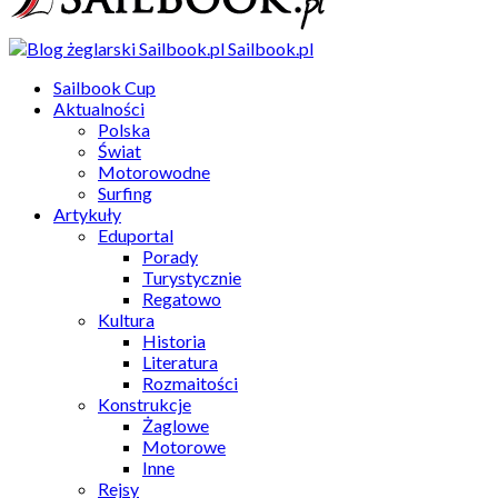
Sailbook.pl
Sailbook Cup
Aktualności
Polska
Świat
Motorowodne
Surfing
Artykuły
Eduportal
Porady
Turystycznie
Regatowo
Kultura
Historia
Literatura
Rozmaitości
Konstrukcje
Żaglowe
Motorowe
Inne
Rejsy