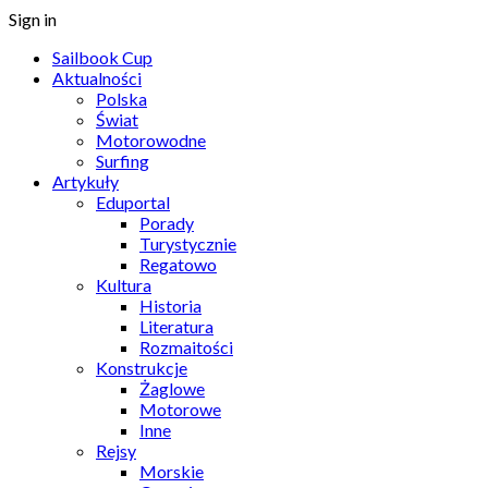
Sign in
Sailbook Cup
Aktualności
Polska
Świat
Motorowodne
Surfing
Artykuły
Eduportal
Porady
Turystycznie
Regatowo
Kultura
Historia
Literatura
Rozmaitości
Konstrukcje
Żaglowe
Motorowe
Inne
Rejsy
Morskie