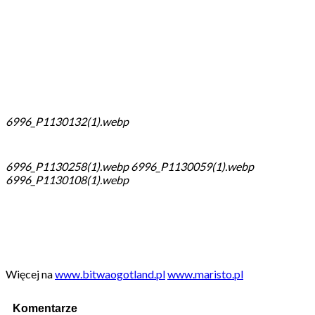
6996_P1130132(1).webp
6996_P1130258(1).webp
6996_P1130059(1).webp
6996_P1130108(1).webp
Więcej na
www.bitwaogotland.pl
www.maristo.pl
Komentarze