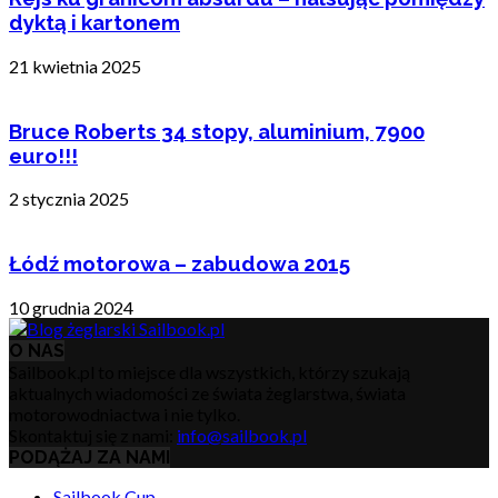
dyktą i kartonem
21 kwietnia 2025
Bruce Roberts 34 stopy, aluminium, 7900
euro!!!
2 stycznia 2025
Łódź motorowa – zabudowa 2015
10 grudnia 2024
O NAS
Sailbook.pl to miejsce dla wszystkich, którzy szukają
aktualnych wiadomości ze świata żeglarstwa, świata
motorowodniactwa i nie tylko.
Skontaktuj się z nami:
info@sailbook.pl
PODĄŻAJ ZA NAMI
Sailbook Cup