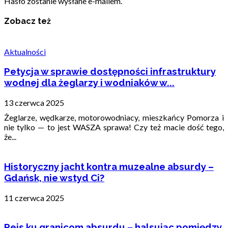
Hasło zostanie wysłane e-mailem.
Zobacz też
Aktualności
Petycja w sprawie dostępności infrastruktury
wodnej dla żeglarzy i wodniaków w...
13 czerwca 2025
Żeglarze, wędkarze, motorowodniacy, mieszkańcy Pomorza i
nie tylko — to jest WASZA sprawa! Czy też macie dość tego,
że...
Historyczny jacht kontra muzealne absurdy –
Gdańsk, nie wstyd Ci?
11 czerwca 2025
Rejs ku granicom absurdu – halsując pomiędzy