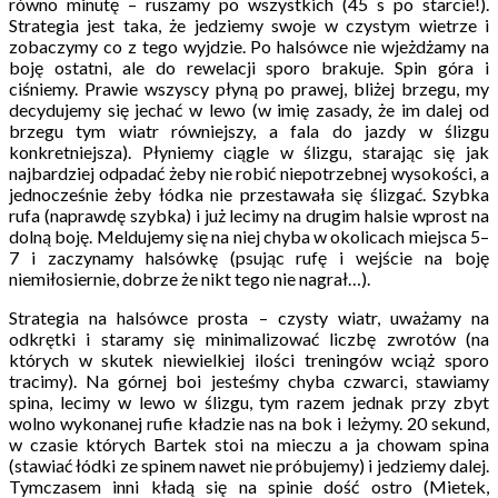
równo minutę – ruszamy po wszystkich (45 s po starcie!).
Strategia jest taka, że jedziemy swoje w czystym wietrze i
zobaczymy co z tego wyjdzie. Po halsówce nie wjeżdżamy na
boję ostatni, ale do rewelacji sporo brakuje. Spin góra i
ciśniemy. Prawie wszyscy płyną po prawej, bliżej brzegu, my
decydujemy się jechać w lewo (w imię zasady, że im dalej od
brzegu tym wiatr równiejszy, a fala do jazdy w ślizgu
konkretniejsza). Płyniemy ciągle w ślizgu, starając się jak
najbardziej odpadać żeby nie robić niepotrzebnej wysokości, a
jednocześnie żeby łódka nie przestawała się ślizgać. Szybka
rufa (naprawdę szybka) i już lecimy na drugim halsie wprost na
dolną boję. Meldujemy się na niej chyba w okolicach miejsca 5–
7 i zaczynamy halsówkę (psując rufę i wejście na boję
niemiłosiernie, dobrze że nikt tego nie nagrał…).
Strategia na halsówce prosta – czysty wiatr, uważamy na
odkrętki i staramy się minimalizować liczbę zwrotów (na
których w skutek niewielkiej ilości treningów wciąż sporo
tracimy). Na górnej boi jesteśmy chyba czwarci, stawiamy
spina, lecimy w lewo w ślizgu, tym razem jednak przy zbyt
wolno wykonanej rufie kładzie nas na bok i leżymy. 20 sekund,
w czasie których Bartek stoi na mieczu a ja chowam spina
(stawiać łódki ze spinem nawet nie próbujemy) i jedziemy dalej.
Tymczasem inni kładą się na spinie dość ostro (Mietek,