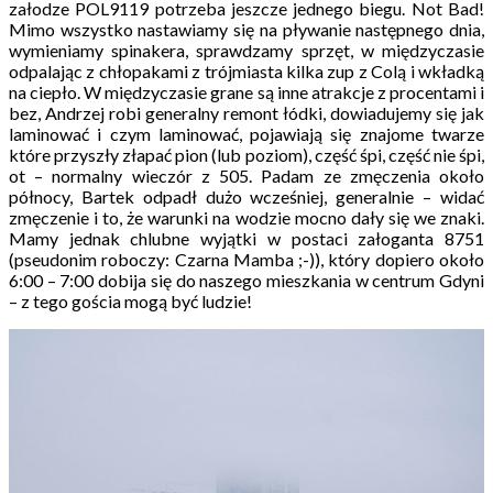
załodze POL9119 potrzeba jeszcze jednego biegu. Not Bad!
Mimo wszystko nastawiamy się na pływanie następnego dnia,
wymieniamy spinakera, sprawdzamy sprzęt, w międzyczasie
odpalając z chłopakami z trójmiasta kilka zup z Colą i wkładką
na ciepło. W międzyczasie grane są inne atrakcje z procentami i
bez, Andrzej robi generalny remont łódki, dowiadujemy się jak
laminować i czym laminować, pojawiają się znajome twarze
które przyszły złapać pion (lub poziom), część śpi, część nie śpi,
ot – normalny wieczór z 505. Padam ze zmęczenia około
północy, Bartek odpadł dużo wcześniej, generalnie – widać
zmęczenie i to, że warunki na wodzie mocno dały się we znaki.
Mamy jednak chlubne wyjątki w postaci załoganta 8751
(pseudonim roboczy: Czarna Mamba ;-)), który dopiero około
6:00 – 7:00 dobija się do naszego mieszkania w centrum Gdyni
– z tego gościa mogą być ludzie!