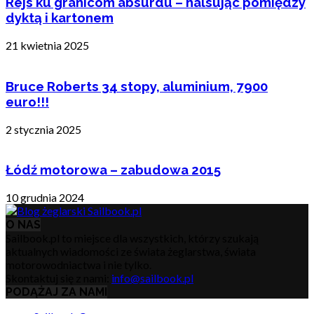
Rejs ku granicom absurdu – halsując pomiędzy
dyktą i kartonem
21 kwietnia 2025
Bruce Roberts 34 stopy, aluminium, 7900
euro!!!
2 stycznia 2025
Łódź motorowa – zabudowa 2015
10 grudnia 2024
O NAS
Sailbook.pl to miejsce dla wszystkich, którzy szukają
aktualnych wiadomości ze świata żeglarstwa, świata
motorowodniactwa i nie tylko.
Skontaktuj się z nami:
info@sailbook.pl
PODĄŻAJ ZA NAMI