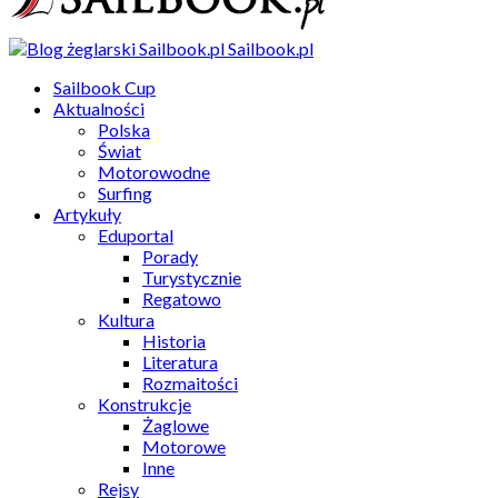
Sailbook.pl
Sailbook Cup
Aktualności
Polska
Świat
Motorowodne
Surfing
Artykuły
Eduportal
Porady
Turystycznie
Regatowo
Kultura
Historia
Literatura
Rozmaitości
Konstrukcje
Żaglowe
Motorowe
Inne
Rejsy