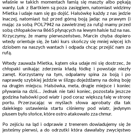
właśnie w takich momentach łamią się maszty albo pękają
wanty. Luk z Bartkiem są poza zasięgiem, natomiast widzimy
Mietka i udaje nam się go dojść. Halsówkę każdy z nas jedzie
inaczej, natomiast tuż przed górną boją jadąc na prawym (i
mając za sobą POL7942 na zawietrznej za rufą) mamy przed
sobą chłopaków na 8665 płynących na lewym halsie tuż na nas.
Krzyczymy, że mamy pierwszeństwo, Marcin chyba dopiero
wtedy orientuje się, że taki kurs skończy się mniej więcej ich
dziobem na naszych wantach i odpada chcąc przejść nam za
rufą.
Wtedy zauważa Mietka, kątem oka udaje mi się dostrzec, że
chłopaki unikając zderzenia kładą łódkę i powstaje niezły
zamęt. Korzystamy na tym, odpalamy spina za boją i po
naprawdę szybkiej jeździe w ślizgu dojeżdżamy na dolną boję
na drugim miejscu. Halsówka, meta, drugie miejsce i koniec
pływania na dziś… Jednak nie taki koniec, pozostała jeszcze
godzina halsówki pod wiatr i pod coraz większą falę w stronę
portu. Przerzucając w myślach słowa aprobaty dla tak
dalekiego ustawienia startu ciśniemy pod wiatr, jedynym
plusem było słońce, które ostro atakowało zza chmur.
Po zejściu na ląd i odprawie z trenerem dowiadujemy się że
jesteśmy pierwsi, a do odrzutki która dawałaby zwycięstwo