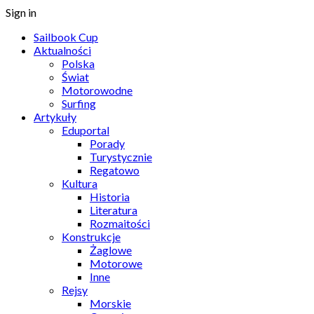
Sign in
Sailbook Cup
Aktualności
Polska
Świat
Motorowodne
Surfing
Artykuły
Eduportal
Porady
Turystycznie
Regatowo
Kultura
Historia
Literatura
Rozmaitości
Konstrukcje
Żaglowe
Motorowe
Inne
Rejsy
Morskie