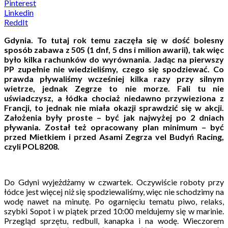
Pinterest
Linkedin
ReddIt
Gdynia. To tutaj rok temu zaczęła się w dość bolesny
sposób zabawa z 505 (1 dnf, 5 dns i milion awarii), tak więc
było kilka rachunków do wyrównania. Jadąc na pierwszy
PP zupełnie nie wiedzieliśmy, czego się spodziewać. Co
prawda pływaliśmy wcześniej kilka razy przy silnym
wietrze, jednak Zegrze to nie morze. Fali tu nie
uświadczysz, a łódka chociaż niedawno przywieziona z
Francji, to jednak nie miała okazji sprawdzić się w akcji.
Założenia były proste – być jak najwyżej po 2 dniach
pływania. Został też opracowany plan minimum – być
przed Mietkiem i przed Asami Zegrza vel Budyń Racing,
czyli POL8208.
Do Gdyni wyjeżdżamy w czwartek. Oczywiście roboty przy
łódce jest więcej niż się spodziewaliśmy, więc nie schodzimy na
wodę nawet na minutę. Po ogarnięciu tematu piwo, relaks,
szybki Sopot i w piątek przed 10:00 meldujemy się w marinie.
Przegląd sprzętu, redbull, kanapka i na wodę. Wieczorem