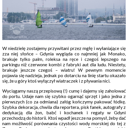
W niedzielę zostajemy przywitani przez mgłę i wyłaniające się
zza niej słońce – Gdynia wygląda co najmniej jak Monako,
brakuje tylko palm, roleksa na ręce i czegoś lepszego na
parkingu niż czerwone kombi z fabryki aut dla ludu. Niestety,
brakuje jeszcze czegoś – wiatru! W pewnym momencie
pojawia się nadzieja, jednak po dotarciu na linię startu okazało
się, że u góry ktoś wyłączył wiatraczek i z pływania nici.
Wyciągamy naszą przepisową (!) cumę i dajemy się zaholować
do portu. Udaje nam się szybko ogarnąć sprzęt i jako jedna z
pierwszych (co za odmiana) załóg kończymy pakować łódkę.
Szybka dekoracja, chwila dla reportera, pisk fanek, autografy z
dedykacją dla żon, babć i kochanek i regaty w Gdyni
przechodzą do historii. Ktoś wpadł jeszcze na pomysł, żeby dać
nam możliwość porównania czystości wody morskiej do tej z