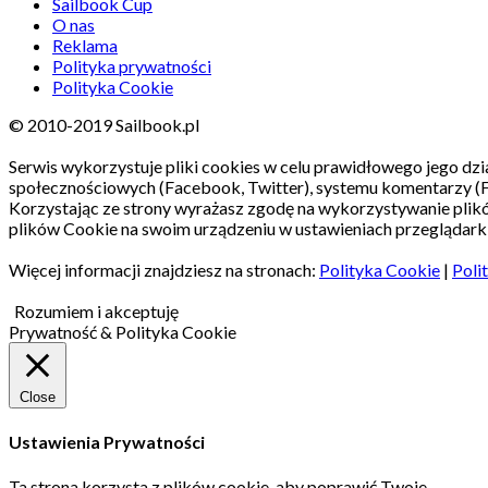
Sailbook Cup
O nas
Reklama
Polityka prywatności
Polityka Cookie
© 2010-2019 Sailbook.pl
Serwis wykorzystuje pliki cookies w celu prawidłowego jego dzia
społecznościowych (Facebook, Twitter), systemu komentarzy (
Korzystając ze strony wyrażasz zgodę na wykorzystywanie pli
plików Cookie na swoim urządzeniu w ustawieniach przeglądarki
Więcej informacji znajdziesz na stronach:
Polityka Cookie
|
Poli
Rozumiem i akceptuję
Prywatność & Polityka Cookie
Close
Ustawienia Prywatności
Ta strona korzysta z plików cookie, aby poprawić Twoje