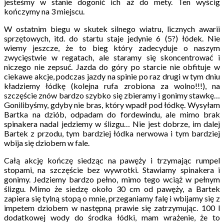
jesteśmy w stanie dogonić ich aż do mety. Ten wyścig
kończymy na 3 miejscu.
W ostatnim biegu w skutek silnego wiatru, licznych awarii
sprzętowych, itd. do startu staje jedynie 6 (5?) łódek. Nie
wiemy jeszcze, że to bieg który zadecyduje o naszym
zwycięstwie w regatach, ale staramy się skoncentrować i
niczego nie zepsuć. Jazda do góry po starcie nie obfituje w
ciekawe akcje, podczas jazdy na spinie po raz drugi w tym dniu
kładziemy łódkę (kolejna rufa zrobiona za wolno!!!), na
szczęście znów bardzo szybko się zbieramy i gonimy stawkę…
Gonilibyśmy, gdyby nie bras, który wpadł pod łódkę. Wysyłam
Bartka na dziób, odpadam do fordewindu, ale mimo brak
spinakera nadal jedziemy w ślizgu… Nie jest dobrze, im dalej
Bartek z przodu, tym bardziej łódka nerwowa i tym bardziej
wbija się dziobem w fale.
Całą akcję kończę siedząc na pawęży i trzymając rumpel
stopami, na szczęście bez wywrotki. Stawiamy spinakera i
gonimy. Jedziemy bardzo pełno, mimo tego wciąż w pełnym
ślizgu. Mimo że siedzę około 30 cm od pawęży, a Bartek
zapiera się tylną stopą o mnie, przeganiamy falę i wbijamy się z
impetem dziobem w następną prawie się zatrzymując. 100 l
dodatkowej wody do środka łódki, mam wrażenie, że to