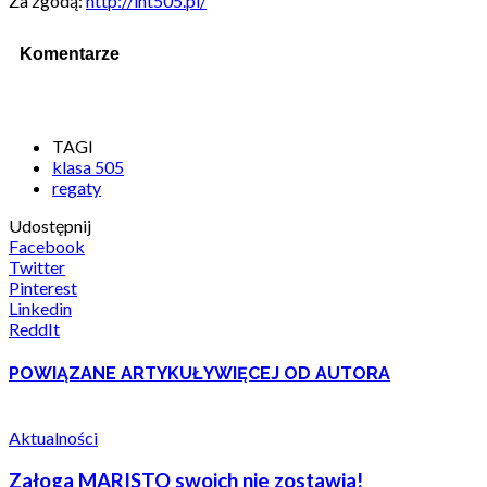
Za zgodą:
http://int505.pl/
Komentarze
TAGI
klasa 505
regaty
Udostępnij
Facebook
Twitter
Pinterest
Linkedin
ReddIt
POWIĄZANE ARTYKUŁY
WIĘCEJ OD AUTORA
Aktualności
Załoga MARISTO swoich nie zostawia!