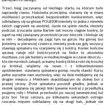
Trzeci bieg zaczynamy od niezłego startu, na którym było
naprawdę ciasno. Halsówka przeciętna, staramy się w miarę
możliwości przeszkadzać bezpośrednim konkurentom, więc
odkładamy się na głowę POL8208 (niestety to jedna z niewielu
takich zagrywek na wodzie). Jazda na spinie niezła, niestety
podczas zrzucania spina Bartek tak mocno ciagnie kontrę, że
supeł na niej zawiązany przechodzi przez bloczek i blokuje się
w nim – decydujemy się zająć tym na górze. Na górnej boi
jesteśmy w pierwszej czwórce, niestety podczas gdy wszyscy
stawiają spinakery my szarpiemy się z kontrą. Koniec końców
sprawę ratuje nóż (nóż/scyzoryk na łódce to absolutny
musthave, coś jak huntery w modnej knajpie w czasie deszczu –
kto nie ma niech zakupi), ucinamy kontrę (która robi się troszkę
za krótka), wiążemy na nowo i z kilkuminutowym
opóźnieniem stawiamy spinakera goniąc resztę stawki. Kursy
pełne wyraźnie nam wychodzą, więc na dole meldujemy się na
drugim miejscu z Mietkiem dojeżdżającym do dolnej boi z
prawej strony. Zrzut spinakera poszedł gładko, jednak w
skutek splątania się jakiejś linki (pewnie kontra) z przedłużką
psujemy rufę i Mietek przechodzi po naszej wewnętrznej tuż
przy boi. Teraz cenzura, po kilkunastu sekundach ostrego
rzucania mięsem odkładamy się na drugi hals, jednak nie