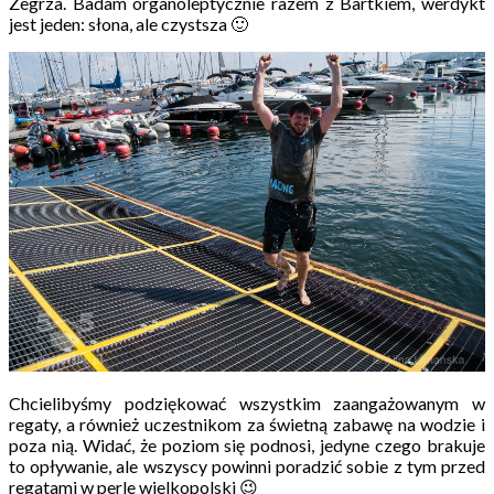
Zegrza. Badam organoleptycznie razem z Bartkiem, werdykt
jest jeden: słona, ale czystsza 🙂
Chcielibyśmy podziękować wszystkim zaangażowanym w
regaty, a również uczestnikom za świetną zabawę na wodzie i
poza nią. Widać, że poziom się podnosi, jedyne czego brakuje
to opływanie, ale wszyscy powinni poradzić sobie z tym przed
regatami w perle wielkopolski 😉