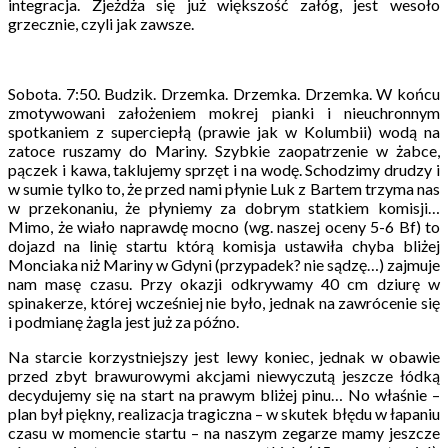
integracja. Zjeżdża się już większość załóg, jest wesoło
grzecznie, czyli jak zawsze.
Sobota. 7:50. Budzik. Drzemka. Drzemka. Drzemka. W końcu
zmotywowani założeniem mokrej pianki i nieuchronnym
spotkaniem z superciepłą (prawie jak w Kolumbii) wodą na
zatoce ruszamy do Mariny. Szybkie zaopatrzenie w żabce,
pączek i kawa, taklujemy sprzęt i na wodę. Schodzimy drudzy i
w sumie tylko to, że przed nami płynie Luk z Bartem trzyma nas
w przekonaniu, że płyniemy za dobrym statkiem komisji…
Mimo, że wiało naprawdę mocno (wg. naszej oceny 5-6 Bf) to
dojazd na linię startu którą komisja ustawiła chyba bliżej
Monciaka niż Mariny w Gdyni (przypadek? nie sądzę…) zajmuje
nam masę czasu. Przy okazji odkrywamy 40 cm dziurę w
spinakerze, której wcześniej nie było, jednak na zawrócenie się
i podmianę żagla jest już za późno.
Na starcie korzystniejszy jest lewy koniec, jednak w obawie
przed zbyt brawurowymi akcjami niewyczutą jeszcze łódką
decydujemy się na start na prawym bliżej pinu… No właśnie –
plan był piękny, realizacja tragiczna – w skutek błędu w łapaniu
czasu w momencie startu – na naszym zegarze mamy jeszcze