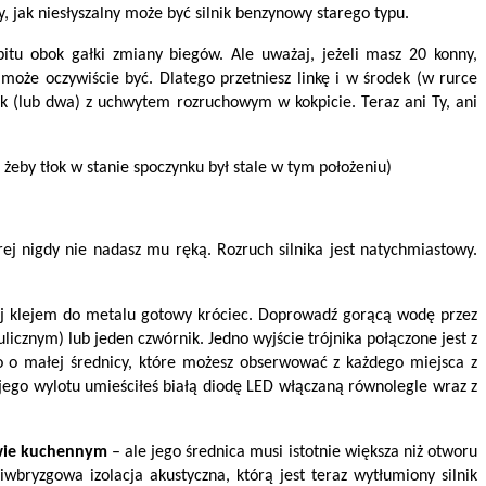
 jak niesłyszalny może być silnik benzynowy starego typu.
itu obok gałki zmiany biegów. Ale uważaj, jeżeli masz 20 konny,
może oczywiście być. Dlatego przetniesz linkę i w środek (w rurce
zek (lub dwa) z uchwytem rozruchowym w kokpicie. Teraz ani Ty, ani
, żeby tłok w stanie spoczynku był stale w tym położeniu)
ej nigdy nie nadasz mu ręką. Rozruch silnika jest natychmiastowy.
lej klejem do metalu gotowy króciec. Doprowadź gorącą wodę przez
licznym) lub jeden czwórnik. Jedno wyjście trójnika połączone jest z
o o małej średnicy, które możesz obserwować z każdego miejsca z
 jego wylotu umieściłeś białą diodę LED włączaną równolegle wraz z
ewie kuchennym
– ale jego średnica musi istotnie większa niż otworu
bryzgowa izolacja akustyczna, którą jest teraz wytłumiony silnik