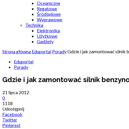
Oceaniczne
Regatowe
Śródlądowe
Wyprawowe
Technika
Elektronika
Użytkowe
Gadżety
Strona główna
Eduportal
Porady
Gdzie i jak zamontować silnik
Eduportal
Porady
Gdzie i jak zamontować silnik benzyn
21 lipca 2012
0
1118
Udostępnij
Facebook
Twitter
Pinterest