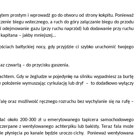
ątem prostym i wprowadź go do otworu od strony kokpitu. Ponieważ
czenie biegu wstecznego, a ruch do góry załączanie biegu do przodu
ół i odejmowanie gazu (przy ruchu naprzód) lub dodawanie przy ruchu
 kapitana – jakby mniejszej…
ciach bałtyckiej nocy, gdy przyjdzie ci szybko uruchomić twojego
az czwartą – do przycisku gaszenia.
jachtem. Gdy w żegludze w pojedynkę na silniku wypadniesz za burtę
ne położenie wymuszając cyrkulację lub dryf – to dodatkowo wyłączy
falę oraz możliwość ręcznego rozruchu bez wychylanie się na rufę –
wydać około 200-300 zł u emerytowanego tapicera samochodowego
zerpane z wentylowanego achterpiku lub bakisty. Teraz fala może
ie płynięcia po kanale będzie uroczo cichy. Ponieważ wentylowana