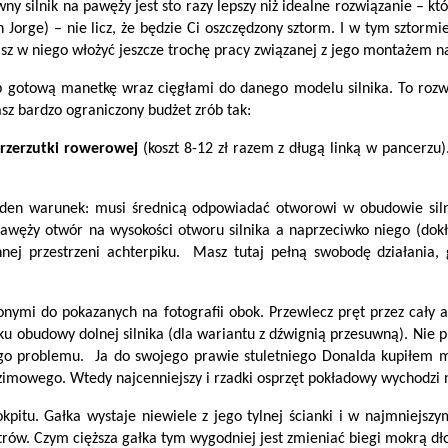
ny silnik na pawęży jest sto razy lepszy niż idealne rozwiązanie – 
rge) – nie licz, że będzie Ci oszczędzony sztorm. I w tym sztormie 
sz w niego włożyć jeszcze trochę pracy związanej z jego montażem na
p gotową manetkę wraz cięgłami do danego modelu silnika. To rozwi
asz bardzo ograniczony budżet zrób tak:
zerzutki rowerowej
(koszt 8-12 zł razem z długą linką w pancerzu
den warunek: musi średnicą odpowiadać otworowi w obudowie silni
węży otwór na wysokości otworu silnika a naprzeciwko niego (dokł
nnej przestrzeni achterpiku. Masz tutaj pełną swobodę działani
ymi do pokazanych na fotografii obok. Przewlecz pręt przez cały a
u obudowy dolnej silnika (dla wariantu z dźwignią przesuwną). Nie pr
ego problemu. Ja do swojego prawie stuletniego Donalda kupiłem m
-zimowego. Wtedy najcenniejszy i rzadki osprzęt pokładowy wychodzi n
kpitu. Gałka wystaje niewiele z jego tylnej ścianki i w najmniejsz
rów. Czym cięższa gałka tym wygodniej jest zmieniać biegi mokrą dłon