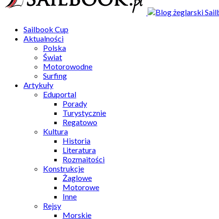
Sailbook Cup
Aktualności
Polska
Świat
Motorowodne
Surfing
Artykuły
Eduportal
Porady
Turystycznie
Regatowo
Kultura
Historia
Literatura
Rozmaitości
Konstrukcje
Żaglowe
Motorowe
Inne
Rejsy
Morskie