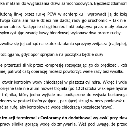
rodka matami do wygłuszania drzwi samochodowych. Będziesz zdumiony,
łużoną linkę przez rurkę PCW w achterpiku i wprowadź ją do kokp
Twoja Żona ani małe dzieci nie dadzą rady go uruchomić – tak nie 
ymentalnie. Następnie drugi koniec linki połączysz przez mały bloc
u wykorzystując zasadę kuszy bloczkowej wykonasz dwa proste ruchy:
zwolisz się jej cofnąć na skutek działania sprężyny zwijacza (najlepiej
rozciągana, gdyż opór sprężania na początku będzie duży
rzerzuci silnik przez kompresję rozpędzając go do prędkości, któr
niej paliwo) całą operację możesz powtórzyć wiele razy bez wysiłku.
 otwór kontrolny wody chłodzącej w płaszczu cylindra. Wkręć i wk
ężne (ale nie aluminiowe) trójniki (po 10 zł sztuka w sklepie hydrau
 trójnika, który jedno wyjście ma podłączone do wyjścia burtoweg
doczny w postaci fosforyzującej, parującej strugi w nocy ponieważ u
lać za rufę, aby kontrolować wodę chłodzącą (bezpieczeństwo).
izolacji termicznej z Castoramy do dodatkowej wylewki przy zl
 pracy silnika gorącą wodę do zmywania. Weź pod uwagę, że przeciw