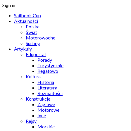
Sign in
Sailbook Cup
Aktualności
Polska
Świat
Motorowodne
Surfing
Artykuły
Eduportal
Porady
Turystycznie
Regatowo
Kultura
Historia
Literatura
Rozmaitości
Konstrukcje
Żaglowe
Motorowe
Inne
Rejsy
Morskie