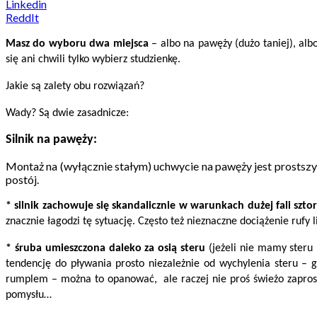
Linkedin
ReddIt
Masz do wyboru dwa miejsca
– albo na pawęży (dużo taniej), albo
się ani chwili tylko wybierz studzienkę.
Jakie są zalety obu rozwiązań?
Wady?
Są dwie zasadnicze:
Silnik na pawęży:
Montaż na (wyłącznie stałym) uchwycie na pawęży jest prostszy 
postój.
* silnik zachowuje się skandalicznie w warunkach dużej fali szt
znacznie łagodzi tę sytuację. Często też nieznaczne dociążenie rufy 
* śruba umieszczona daleko za osią steru
(jeżeli nie mamy steru 
tendencję do pływania prosto niezależnie od wychylenia steru –
rumplem – można to opanować, ale raczej nie proś świeżo zapro
pomysłu…