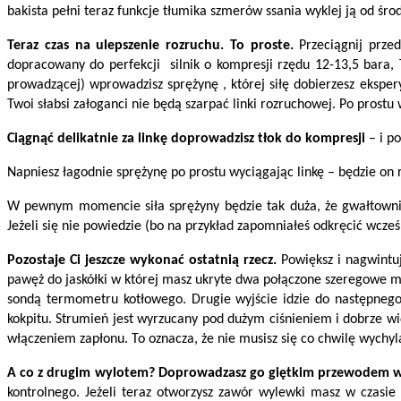
bakista pełni teraz funkcje tłumika szmerów ssania wyklej ją od ś
Teraz czas na ulepszenie rozruchu. To proste.
Przeciągnij przed
dopracowany do perfekcji silnik o kompresji rzędu 12-13,5 bara, 
prowadzącej) wprowadzisz sprężynę , której siłę dobierzesz eksper
Twoi słabsi załoganci nie będą szarpać linki rozruchowej. Po prost
Ciągnąć delikatnie za linkę doprowadzisz tłok do kompresji
– i po
Napniesz łagodnie sprężynę po prostu wyciągając linkę – będzie on 
W pewnym momencie siła sprężyny będzie tak duża, że gwałtownie p
Jeżeli się nie powiedzie (bo na przykład zapomniałeś odkręcić wcześ
Pozostaje Ci jeszcze wykonać ostatnią rzecz.
Powiększ i nagwintuj
pawęż do jaskółki w której masz ukryte dwa połączone szeregowe mosi
sondą termometru kotłowego. Drugie wyjście idzie do następnego
kokpitu. Strumień jest wyrzucany pod dużym ciśnieniem i dobrze wi
włączeniem zapłonu. To oznacza, że nie musisz się co chwilę wychy
A co z drugim wylotem? Doprowadzasz go giętkim przewodem w 
kontrolnego. Jeżeli teraz otworzysz zawór wylewki masz w czasie