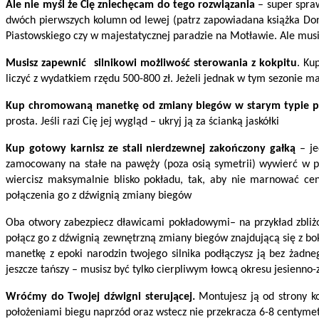
Ale nie myśl że Cię zniechęcam do tego rozwiązania
– super spraw
dwóch pierwszych kolumn od lewej (patrz zapowiadana książka Don Jo
Piastowskiego czy w majestatycznej paradzie na Motławie. Ale musi
Musisz zapewnić silnikowi możliwość sterowania z kokpitu
. Ku
liczyć z wydatkiem rzędu 500-800 zł. Jeżeli jednak w tym sezonie m
Kup chromowaną manetkę od zmiany biegów w starym typie pr
prosta. Jeśli razi Cię jej wygląd – ukryj ją za ścianką jaskółki
Kup gotowy karnisz ze stali nierdzewnej zakończony gałką
– je
zamocowany na stałe na pawęży (poza osią symetrii) wywierć w pa
wiercisz maksymalnie blisko pokładu, tak, aby nie marnować ce
połączenia go z dźwignią zmiany biegów
Oba otwory zabezpiecz dławicami pokładowymi– na przykład zbliżon
połącz go z dźwignią zewnętrzną zmiany biegów znajdującą się z bok
manetkę z epoki narodzin twojego silnika podłączysz ją bez żadn
jeszcze tańszy – musisz być tylko cierpliwym łowcą okresu jesienno
Wróćmy do Twojej dźwigni sterującej.
Montujesz ją od strony ko
położeniami biegu naprzód oraz wstecz nie przekracza 6-8 centymet