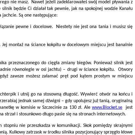
którego nie masz. Nawet jeżeli zadeklarowałeś swój model pływania z
silnik będzie Ci działał tak pewnie, jak na spokojnej wodzie Kanału
 jachcie. Są one następujące:
ązanie pewne i docelowe. Niestety nie jest ona tania i musisz się
). Jej montaż na ściance kokpitu w docelowym miejscu jest banalnie
ka przeznaczonego do cięgła zmiany biegów. Ponieważ silnik jest
adnie równolegle w osi jachtu) – drugi w ściance kokpitu. Otwory
a, gdyż zawsze możesz załamać pręt pod kątem prostym w miejscu
chterpik i utnij go na stosowną długość. Wywierć otwór na końcu i
zerabiaj jednak samej dźwigni – gdy upolujesz już tanią, oryginalną
anetkę w komisie w Szczecinie za 130 zł. Ale
www.Blocket.se
jest
a strzał i stosunkowo długo pasie się na stronach internetowych.
ym stopniu nie przeszkadza w komunikacji. Skok pomiędzy skrajnymi
ią. Kulkowy zatrzask w środku silnika pozycjonujący sprzęgło kłowe