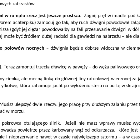
owych zatrzasków.
 w rumplu rzecz jest jeszcze prostsza.
Zagnij pręt w imadle pod k
otworem achterpiku) zamocuj go tak, aby ruch dźwigni powodował załą
arnisza (gdyż jej ciężar powodowałby na fali przesuwanie dźwigni w d
j może być źródłem dużej radości dla gawiedzi na nabrzeżu – ale dla
 do połowów nocnych
– dźwignia będzie dobrze widoczna w ciemnoś
ę). Teraz zamontuj trzecią dławicę w pawęży – do węża paliwowego or
ny cienką, ale mocną linką do głównej liny ratunkowej wleczonej za 
ryfkotwę, która zahamuje jacht po wyłożeniu steru na burtę w skraj
usisz ulepszyć dwie rzeczy: jego pracę przy dłuższym zalaniu przez 
stać w morzu.
o pokrowca otulającego silnik. Jeżeli nie masz wprawy musisz 
owadza powietrze przez karbowany wąż od odkurzacza, które jest c
nie i nieprzerwanie nawet w czasie największego sztormu – a w czas