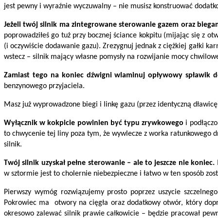
jest pewny i wyraźnie wyczuwalny – nie musisz konstruować dodatk
Jeżeli twój silnik ma zintegrowane sterowanie gazem oraz biegami
poprowadziłeś go tuż przy bocznej ściance kokpitu (mijając się z 
(i oczywiście dodawanie gazu). Zrezygnuj jednak z ciężkiej gałki k
wstecz – silnik mający własne pomysły na rozwijanie mocy chwilowe
Zamiast tego na koniec dźwigni wlaminuj opływowy spławik
benzynowego przyjaciela.
Masz już wyprowadzone biegi i linkę gazu (przez identyczną dławic
Wyłącznik w kokpicie powinien być typu zrywkowego
i podłączo
to chwycenie tej liny poza tym, że wywlecze z worka ratunkowego d
silnik.
Twój silnik uzyskał pełne sterowanie – ale to jeszcze nie koniec.
M
w sztormie jest to cholernie niebezpieczne i łatwo w ten sposób zo
Pierwszy wymóg rozwiązujemy prosto poprzez uszycie szczelneg
Pokrowiec ma otwory na cięgła oraz dodatkowy otwór, który dopr
okresowo zalewać silnik prawie całkowicie – będzie pracował pew