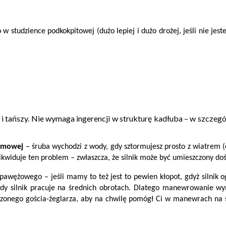
 w studzience podkokpitowej (dużo lepiej i dużo drożej, jeśli nie jest
i tańszy. Nie wymaga ingerencji w strukturę kadłuba – w szczegól
ormowej
– śruba wychodzi z wody, gdy sztormujesz prosto z wiatrem (co
likwiduje ten problem – zwłaszcza, że silnik może być umieszczony dość 
pawężowego – jeśli mamy to też jest to pewien kłopot, gdyż silnik 
 gdy silnik pracuje na średnich obrotach. Dlatego manewrowanie w
szonego gościa-żeglarza, aby na chwilę pomógł Ci w manewrach na 