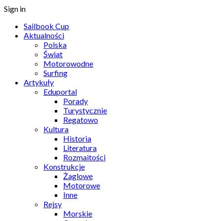
Sign in
Sailbook Cup
Aktualności
Polska
Świat
Motorowodne
Surfing
Artykuły
Eduportal
Porady
Turystycznie
Regatowo
Kultura
Historia
Literatura
Rozmaitości
Konstrukcje
Żaglowe
Motorowe
Inne
Rejsy
Morskie