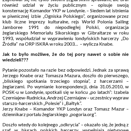
również udział w życiu publicznym – opisuje swoją
konsternację Komandor YKP w Londynie. – Siedem lat istnienia
w piwnicznej izbie „Ogniska Polskiego”, organizowane przez
klub liczne imprezy kulturalne, rejs World Polonia Sailing
Jamboree 1991 do niepodległej Polski, organizacja
żeglarskiego Memoriału Sikorskiego w Gibraltarze w roku
1993, współudział w wyprawieniu londyńskich harcerzy „Do
Źródła” na ORP ISKRA w roku 2003… – wylicza Knabe.
Jak to było możliwe, że do tej pory nawet o sobie nie
wiedzieli???
Pytanie pozostało na razie bez odpowiedzi. Jednak za sprawą
Jerzego Knabe oraz Tomasza Mazura, doszło do pierwszego,
„bliskiego spotkania trzeciego stopnia”, z harcerzami –
żeglarzami. Po wymianie korespondencji, dnia 31.05.2010, w
POSK-u w Londynie, spotkali się w końcu „po latach”: Izabela
Czerniajew-Rudnicka, Andrzej Czerniajew – uczestnicy wypraw
starszo-harcerskich „Polesie” i „Bałtyk”.
Jerzy Knabe – Komandor YKP Londyn oraz Tomasz Mazur –
dziennikarz portalu żeglarskiego „pogoria.org”.
Doszło wtedy do kolejnego „odkrycia” – okazało się, że jedną z
szaf w biurach polskich harcerzy, wypełniają nietypowe