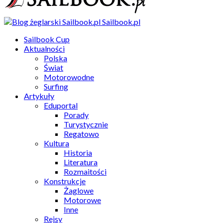
Sailbook.pl
Sailbook Cup
Aktualności
Polska
Świat
Motorowodne
Surfing
Artykuły
Eduportal
Porady
Turystycznie
Regatowo
Kultura
Historia
Literatura
Rozmaitości
Konstrukcje
Żaglowe
Motorowe
Inne
Rejsy