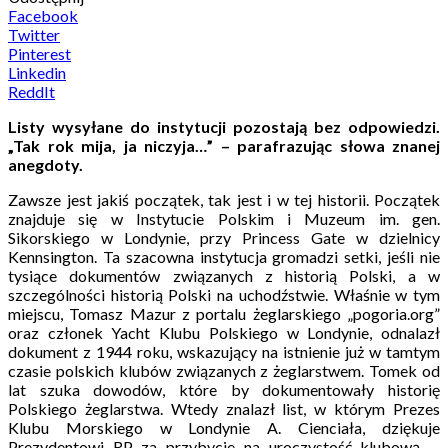
Facebook
Twitter
Pinterest
Linkedin
ReddIt
Listy wysyłane do instytucji pozostają bez odpowiedzi.
„Tak rok mija, ja niczyja…” – parafrazując słowa znanej
anegdoty.
Zawsze jest jakiś początek, tak jest i w tej historii. Początek
znajduje się w Instytucie Polskim i Muzeum im. gen.
Sikorskiego w Londynie, przy Princess Gate w dzielnicy
Kennsington. Ta szacowna instytucja gromadzi setki, jeśli nie
tysiące dokumentów związanych z historią Polski, a w
szczególności historią Polski na uchodźstwie. Właśnie w tym
miejscu, Tomasz Mazur z portalu żeglarskiego „pogoria.org”
oraz członek Yacht Klubu Polskiego w Londynie, odnalazł
dokument z 1944 roku, wskazujący na istnienie już w tamtym
czasie polskich klubów związanych z żeglarstwem. Tomek od
lat szuka dowodów, które by dokumentowały historię
Polskiego żeglarstwa. Wtedy znalazł list, w którym Prezes
Klubu Morskiego w Londynie A. Cienciała, dziękuje
Prezydentowi RP za przybycie na uroczystość klubową. –