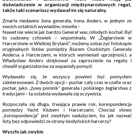
doświadczenie w organizacji międzynarodowych regat,
także taki scenariusz wydawał im się naturalny.
Zmarła niedawno żona generała, Irena Anders, w jednym ze
swoich ostatnich wywiadów, mówiła –
Nawet nie wiecie jak bardzo Generał was, młodych kochał. Był
to cudowny człowiek – wspominała. W „Żeglarstwie w
Harcerstwie w Wielkiej Brytanii”, możemy zobaczyć fotokopie
oryginalnych listów pomiędzy Biurem Osobistym Generała
Andersa a Harcerzami, w których wymieniali uprzejmości, a
Władysław Anders dziękował za zaproszenie na regaty i
chwalił organizatorów za wspaniały pomysł.
Wydawało się, że wszyscy powinni być pomysłem
zainteresowani. Z dwóch opcji – puchar cały czas w szafie oraz
puchar, jako „żywy pomnik” generała i polskiego żeglarstwa z
tradycjami – ta ostatnia wydawała się oczywista.
Rozpoczęła się długa, trwająca prawie rok, korespondencja
pomiędzy Yacht Klubem i Harcerzami. Chociaż słowo
„korespondencja” jest zwykłym nadużyciem, bo jak nazwać
listy bez odpowiedzi ze strony londyńskich harcerzy?
Wyszło jak zwykle