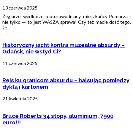
13 czerwca 2025
Żeglarze, wędkarze, motorowodniacy, mieszkańcy Pomorza i
nie tylko — to jest WASZA sprawa! Czy też macie dość tego,
że...
Historyczny jacht kontra muzealne absurdy –
Gdańsk, nie wstyd Ci?
11 czerwca 2025
Rejs ku granicom absurdu – halsując pomiędzy
dyktą i kartonem
21 kwietnia 2025
Bruce Roberts 34 stopy, aluminium, 7900
euro!!!