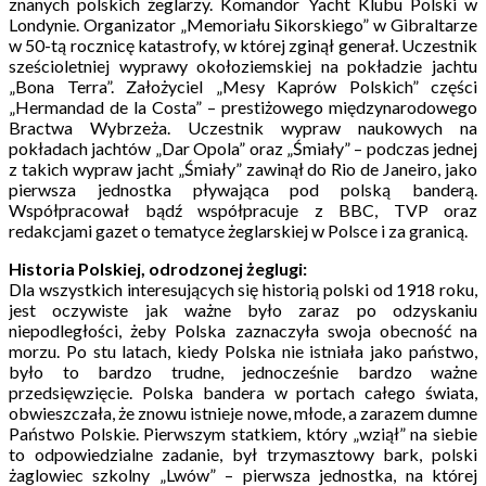
znanych polskich żeglarzy. Komandor Yacht Klubu Polski w
Londynie. Organizator „Memoriału Sikorskiego” w Gibraltarze
w 50-tą rocznicę katastrofy, w której zginął generał. Uczestnik
sześcioletniej wyprawy okołoziemskiej na pokładzie jachtu
„Bona Terra”. Założyciel „Mesy Kaprów Polskich” części
„Hermandad de la Costa” – prestiżowego międzynarodowego
Bractwa Wybrzeża. Uczestnik wypraw naukowych na
pokładach jachtów „Dar Opola” oraz „Śmiały” – podczas jednej
z takich wypraw jacht „Śmiały” zawinął do Rio de Janeiro, jako
pierwsza jednostka pływająca pod polską banderą.
Współpracował bądź współpracuje z BBC, TVP oraz
redakcjami gazet o tematyce żeglarskiej w Polsce i za granicą.
Historia Polskiej, odrodzonej żeglugi:
Dla wszystkich interesujących się historią polski od 1918 roku,
jest oczywiste jak ważne było zaraz po odzyskaniu
niepodległości, żeby Polska zaznaczyła swoja obecność na
morzu. Po stu latach, kiedy Polska nie istniała jako państwo,
było to bardzo trudne, jednocześnie bardzo ważne
przedsięwzięcie. Polska bandera w portach całego świata,
obwieszczała, że znowu istnieje nowe, młode, a zarazem dumne
Państwo Polskie. Pierwszym statkiem, który „wziął” na siebie
to odpowiedzialne zadanie, był trzymasztowy bark, polski
żaglowiec szkolny „Lwów” – pierwsza jednostka, na której