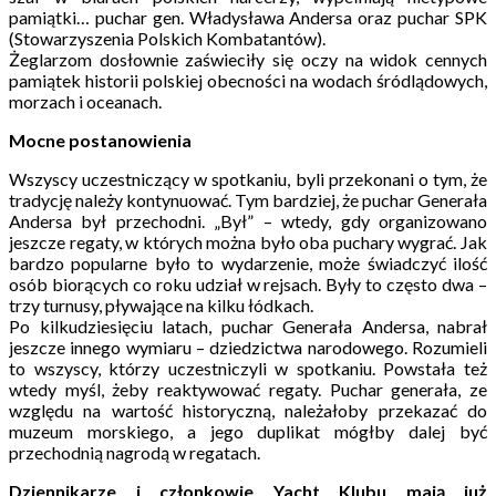
pamiątki… puchar gen. Władysława Andersa oraz puchar SPK
(Stowarzyszenia Polskich Kombatantów).
Żeglarzom dosłownie zaświeciły się oczy na widok cennych
pamiątek historii polskiej obecności na wodach śródlądowych,
morzach i oceanach.
Mocne postanowienia
Wszyscy uczestniczący w spotkaniu, byli przekonani o tym, że
tradycję należy kontynuować. Tym bardziej, że puchar Generała
Andersa był przechodni. „Był” – wtedy, gdy organizowano
jeszcze regaty, w których można było oba puchary wygrać. Jak
bardzo popularne było to wydarzenie, może świadczyć ilość
osób biorących co roku udział w rejsach. Były to często dwa –
trzy turnusy, pływające na kilku łódkach.
Po kilkudziesięciu latach, puchar Generała Andersa, nabrał
jeszcze innego wymiaru – dziedzictwa narodowego. Rozumieli
to wszyscy, którzy uczestniczyli w spotkaniu. Powstała też
wtedy myśl, żeby reaktywować regaty. Puchar generała, ze
względu na wartość historyczną, należałoby przekazać do
muzeum morskiego, a jego duplikat mógłby dalej być
przechodnią nagrodą w regatach.
Dziennikarze i członkowie Yacht Klubu mają już