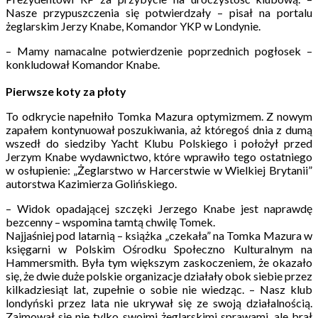
Nasze przypuszczenia się potwierdzały – pisał na portalu
żeglarskim Jerzy Knabe, Komandor YKP w Londynie.
– Mamy namacalne potwierdzenie poprzednich pogłosek –
konkludował Komandor Knabe.
Pierwsze koty za płoty
To odkrycie napełniło Tomka Mazura optymizmem. Z nowym
zapałem kontynuował poszukiwania, aż któregoś dnia z dumą
wszedł do siedziby Yacht Klubu Polskiego i położył przed
Jerzym Knabe wydawnictwo, które wprawiło tego ostatniego
w osłupienie: „Żeglarstwo w Harcerstwie w Wielkiej Brytanii”
autorstwa Kazimierza Golińskiego.
– Widok opadającej szczęki Jerzego Knabe jest naprawdę
bezcenny – wspomina tamtą chwilę Tomek.
Najjaśniej pod latarnią – książka „czekała” na Tomka Mazura w
księgarni w Polskim Ośrodku Społeczno Kulturalnym na
Hammersmith. Była tym większym zaskoczeniem, że okazało
się, że dwie duże polskie organizacje działały obok siebie przez
kilkadziesiąt lat, zupełnie o sobie nie wiedząc. – Nasz klub
londyński przez lata nie ukrywał się ze swoją działalnością.
Zajmował się nie tylko swoimi żeglarskimi sprawami, ale brał