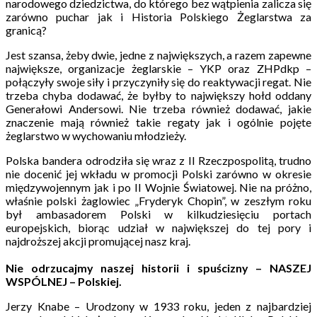
narodowego dziedzictwa, do którego bez wątpienia zalicza się
zarówno puchar jak i Historia Polskiego Żeglarstwa za
granicą?
Jest szansa, żeby dwie, jedne z największych, a razem zapewne
największe, organizacje żeglarskie – YKP oraz ZHPdkp –
połączyły swoje siły i przyczyniły się do reaktywacji regat. Nie
trzeba chyba dodawać, że byłby to największy hołd oddany
Generałowi Andersowi. Nie trzeba również dodawać, jakie
znaczenie mają również takie regaty jak i ogólnie pojęte
żeglarstwo w wychowaniu młodzieży.
Polska bandera odrodziła się wraz z II Rzeczpospolitą, trudno
nie docenić jej wkładu w promocji Polski zarówno w okresie
międzywojennym jak i po II Wojnie Światowej. Nie na próżno,
właśnie polski żaglowiec „Fryderyk Chopin”, w zeszłym roku
był ambasadorem Polski w kilkudziesięciu portach
europejskich, biorąc udział w największej do tej pory i
najdroższej akcji promującej nasz kraj.
Nie odrzucajmy naszej historii i spuścizny – NASZEJ
WSPÓLNEJ – Polskiej.
Jerzy Knabe – Urodzony w 1933 roku, jeden z najbardziej