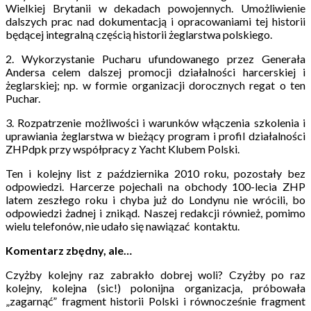
Wielkiej Brytanii w dekadach powojennych. Umożliwienie
dalszych prac nad dokumentacją i opracowaniami tej historii
będącej integralną częścią historii żeglarstwa polskiego.
2. Wykorzystanie Pucharu ufundowanego przez Generała
Andersa celem dalszej promocji działalności harcerskiej i
żeglarskiej; np. w formie organizacji dorocznych regat o ten
Puchar.
3. Rozpatrzenie możliwości i warunków włączenia szkolenia i
uprawiania żeglarstwa w bieżący program i profil działalności
ZHPdpk przy współpracy z Yacht Klubem Polski.
Ten i kolejny list z października 2010 roku, pozostały bez
odpowiedzi. Harcerze pojechali na obchody 100-lecia ZHP
latem zeszłego roku i chyba już do Londynu nie wrócili, bo
odpowiedzi żadnej i znikąd. Naszej redakcji również, pomimo
wielu telefonów, nie udało się nawiązać kontaktu.
Komentarz zbędny, ale…
Czyżby kolejny raz zabrakło dobrej woli? Czyżby po raz
kolejny, kolejna (sic!) polonijna organizacja, próbowała
„zagarnąć” fragment historii Polski i równocześnie fragment