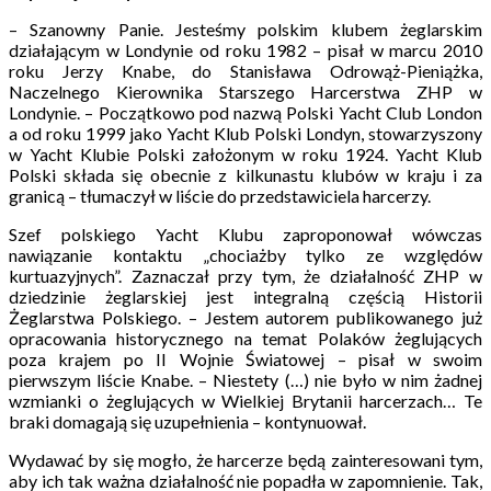
– Szanowny Panie. Jesteśmy polskim klubem żeglarskim
działającym w Londynie od roku 1982 – pisał w marcu 2010
roku Jerzy Knabe, do Stanisława Odrowąż-Pieniążka,
Naczelnego Kierownika Starszego Harcerstwa ZHP w
Londynie. – Początkowo pod nazwą Polski Yacht Club London
a od roku 1999 jako Yacht Klub Polski Londyn, stowarzyszony
w Yacht Klubie Polski założonym w roku 1924. Yacht Klub
Polski składa się obecnie z kilkunastu klubów w kraju i za
granicą – tłumaczył w liście do przedstawiciela harcerzy.
Szef polskiego Yacht Klubu zaproponował wówczas
nawiązanie kontaktu „chociażby tylko ze względów
kurtuazyjnych”. Zaznaczał przy tym, że działalność ZHP w
dziedzinie żeglarskiej jest integralną częścią Historii
Żeglarstwa Polskiego. – Jestem autorem publikowanego już
opracowania historycznego na temat Polaków żeglujących
poza krajem po II Wojnie Światowej – pisał w swoim
pierwszym liście Knabe. – Niestety (…) nie było w nim żadnej
wzmianki o żeglujących w Wielkiej Brytanii harcerzach… Te
braki domagają się uzupełnienia – kontynuował.
Wydawać by się mogło, że harcerze będą zainteresowani tym,
aby ich tak ważna działalność nie popadła w zapomnienie. Tak,