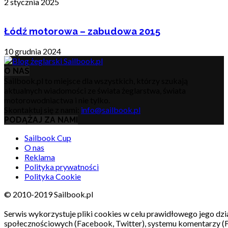
2 stycznia 2025
Łódź motorowa – zabudowa 2015
10 grudnia 2024
O NAS
Sailbook.pl to miejsce dla wszystkich, którzy szukają
aktualnych wiadomości ze świata żeglarstwa, świata
motorowodniactwa i nie tylko.
Skontaktuj się z nami:
info@sailbook.pl
PODĄŻAJ ZA NAMI
Sailbook Cup
O nas
Reklama
Polityka prywatności
Polityka Cookie
© 2010-2019 Sailbook.pl
Serwis wykorzystuje pliki cookies w celu prawidłowego jego dzia
społecznościowych (Facebook, Twitter), systemu komentarzy (