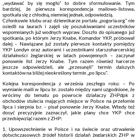
„wydawać by się mogło” to dobre sformułowanie. Tym
bardziej, że pierwsza korespondencja mailowo-listowa,
spotkała się z chłodną, niemniej jednak, odpowiedzią.
Członkowie klubu oraz dziennikarze portalu „pogoria.org” nie
osiedli na laurach i zajęli się poszukiwaniami uczestników
wspomnianych już wodnych wypraw. Doszło do opisanego już
spotkania, po którym Jerzy Knabe, Komandor YKP, próbował
dalej – Nawiązane już zostały pierwsze kontakty pomiędzy
YKP Londyn oraz autorami i uczestnikami starszoharcerskiej
działalności żeglarskiej w latach powojennych – zaczynał
ponownie list Jerzy Knabe. Tym razem również harcerze
jeszcze odpowiedzieli, ale „przesunęli” termin dalszych
kontaktów na bliżej nieokreślony termin „po lipcu”.
Kolejna korespondencja z września zeszłego roku: – Po
wymianie maili w lipcu br. zostało między nami uzgodnione, że
wrócimy do tematu po powrocie działaczy ZHPdpk z
obchodów stulecia mających miejsce w Polsce na przełomie
lipca i sierpnia b.r. – pisał ponownie Jerzy Knabe. Wtedy też
dosyć precyzyjnie zaznaczył, jakie plany chce YKP chce
przedsięwziąć razem z ZHP:
1. Upowszechnienie w Polsce i na świecie oraz utrwalenie
dotychczasowych źródeł historii działań żeglarskich ZHP w