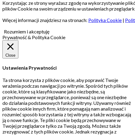
Korzystając ze strony wyrażasz zgodę na wykorzystywanie pli
plików Cookie na swoim urządzeniu w ustawieniach przeglądarki
Więcej informacji znajdziesz na stronach:
Polityka Cookie
|
Poli
Rozumiem i akceptuję
Prywatność & Polityka Cookie
Close
Ustawienia Prywatności
Ta strona korzysta z plików cookie, aby poprawić Twoje
wrażenia podczas nawigacji po witrynie.
Spośród tych plików
cookie, które są klasyfikowane jako niezbędne, są
przechowywane w przeglądarce, ponieważ są one niezbędne
do działania podstawowych funkcji witryny.
Używamy również
plików cookie innych firm, które pomagają nam analizować i
rozumieć sposób korzystania z tej witryny a także wzbogacają
ją o nowe funkcje.
Te pliki cookie będą przechowywane w
Twojej przeglądarce tylko za Twoją zgodą.
Możesz także
zrezygnować z tych plików cookie.
Jednak rezygnacja z