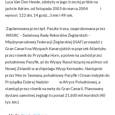
Luca Van Den Heede, zdobyty w jego trzeciej próbie na
jachcie Adrien, od listopada 2003 do marca 2004 i
wynosi: 122 dni, 14 godz., 3 min i 49 sek.
Zaplanowana przez kpt. Paszke trasa, zaaprobowana przez
WSSRC – Światową Radę Rekordów Żeglarskich –
Międzynarodowej Federacji Żeglarskiej (ISAF) prowadzi z
Gran Canarii na Wyspach Kanaryjskich w poprzek Atlantyku
przez równik do Przylądka Horn, a potem na zachód przez
południowy Pacyfik, aż do Wyspy Raoul leżącej na północ od
Nowej Zelandii w archipelagu Wysp Kermadec. Następnie
przez Morze Tasmana, południowy Pacyfik i Ocean Indyjski do
Przylądka Dobrej Nadziei w Afryce Południowej, a
stamtąd przez równik na metę do Gran Canarii. Planowany
dystans samotnej żeglugi to ponad 21,600 mil morskich (40
tys. km.).