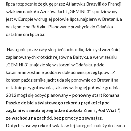
lipca rozpocznie żeglugę przez Atlantyk z Brazylii do Francji,
szlakiem naokoło Azorów. Jacht „GEMINI 3” spodziewany
jest w Europie w drugiej połowie lipca, najpierw w Bretanii, a
następnie na Bałtyku. Planowane przybycie do Gdańska –
ostatnie dni lipca b.r.
Następnie przez cały sierpień jacht odbędzie cykl wcześniej
zaplanowanych krótkich rejsów na Bałtyku, a we wrześniu
„GEMINI 3” znajdzie się w stoczni w Gdańsku, gdzie
katamaran zostanie poddany dokładnemu przeglądowi. Z
końcem października jacht uda się ponownie do Bretanii na
ostatnie przygotowania, tak aby w drugiej połowie grudnia
2012 mógł się odbyć planowany –
ponowny start Romana
Paszke do bicia światowego rekordu prędkości pod
żaglami w samotnej żegludze dookoła Ziemi „Pod Wiatr”,
ze wschodu na zachód, bez pomocy z zewnątrz.
Dotychczasowy rekord świata w tej kategorii należy do Jeana