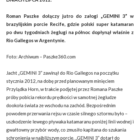
Roman Paszke dołączy jutro do załogi „GEMINI 3” w
brazylijskim porcie Recife, gdzie polski super katamaran
po dwu tygodniach żeglugi na północ dopłynął właśnie z
Rio Gallegos w Argentynie.
Foto: Archiwum – Paszke360.com
Jacht „GEMINI 3” zawinął do Rio Gallegos na początku
stycznia 2012, na dobę przed planowanym minięciem
Przylądka Horn, w trakcie podjętej przez Romana Paszke
próby pobicia rekordu prędkości w samotnej żegludze
dookoła świata ze wschodu na zachód. Bezpośrednim
powodem przerwania rejsu w czasie silnego sztormu było –
uszkodzenie lewego pływaka katamaranu poniżej linii wodnej i
gwałtowny przybór wody, co zmusiło kapitana do szukania
schronienia w najbliższym porcie. „GEMINI 3” dotarł do