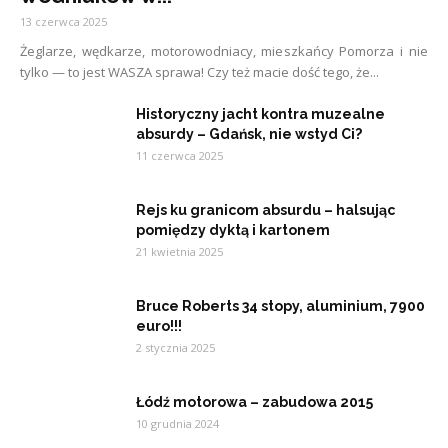
13 czerwca 2025
Żeglarze, wędkarze, motorowodniacy, mieszkańcy Pomorza i nie
tylko — to jest WASZA sprawa! Czy też macie dość tego, że...
Historyczny jacht kontra muzealne
absurdy – Gdańsk, nie wstyd Ci?
11 czerwca 2025
Rejs ku granicom absurdu – halsując
pomiędzy dyktą i kartonem
21 kwietnia 2025
Bruce Roberts 34 stopy, aluminium, 7900
euro!!!
2 stycznia 2025
Łódź motorowa – zabudowa 2015
10 grudnia 2024