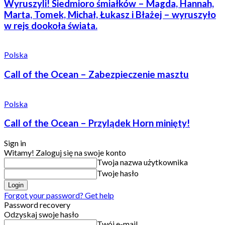
Wyruszyli! Siedmioro śmiałków – Magda, Hannah,
Marta, Tomek, Michał, Łukasz i Błażej – wyruszyło
w rejs dookoła świata.
Polska
Call of the Ocean – Zabezpieczenie masztu
Polska
Call of the Ocean – Przylądek Horn minięty!
Sign in
Witamy! Zaloguj się na swoje konto
Twoja nazwa użytkownika
Twoje hasło
Forgot your password? Get help
Password recovery
Odzyskaj swoje hasło
Twój e-mail