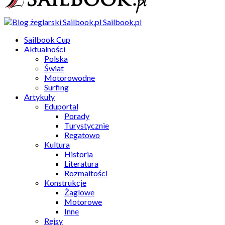
Sailbook.pl
Sailbook Cup
Aktualności
Polska
Świat
Motorowodne
Surfing
Artykuły
Eduportal
Porady
Turystycznie
Regatowo
Kultura
Historia
Literatura
Rozmaitości
Konstrukcje
Żaglowe
Motorowe
Inne
Rejsy