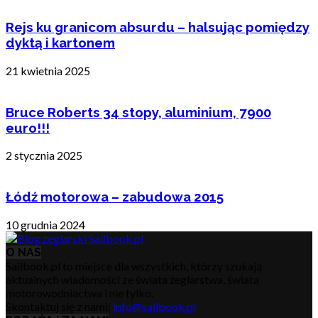
Rejs ku granicom absurdu – halsując pomiędzy
dyktą i kartonem
21 kwietnia 2025
Bruce Roberts 34 stopy, aluminium, 7900
euro!!!
2 stycznia 2025
Łódź motorowa – zabudowa 2015
10 grudnia 2024
O NAS
Sailbook.pl to miejsce dla wszystkich, którzy szukają
aktualnych wiadomości ze świata żeglarstwa, świata
motorowodniactwa i nie tylko.
Skontaktuj się z nami:
info@sailbook.pl