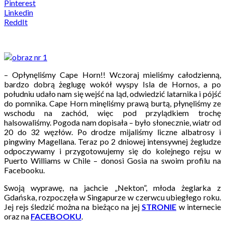
Pinterest
Linkedin
ReddIt
– Opłynęliśmy Cape Horn!! Wczoraj mieliśmy całodzienną,
bardzo dobrą żeglugę wokół wyspy Isla de Hornos, a po
południu udało nam się wejść na ląd, odwiedzić latarnika i pójść
do pomnika. Cape Horn minęliśmy prawą burtą, płynęliśmy ze
wschodu na zachód, więc pod przylądkiem trochę
halsowaliśmy. Pogoda nam dopisała – było słonecznie, wiatr od
20 do 32 węzłów. Po drodze mijaliśmy liczne albatrosy i
pingwiny Magellana. Teraz po 2 dniowej intensywnej żegludze
odpoczywamy i przygotowujemy się do kolejnego rejsu w
Puerto Williams w Chile – donosi Gosia na swoim profilu na
Facebooku.
Swoją wyprawę, na jachcie „Nekton”, młoda żeglarka z
Gdańska, rozpoczęła w Singapurze w czerwcu ubiegłego roku.
Jej rejs śledzić można na bieżąco na jej
STRONIE
w internecie
oraz na
FACEBOOKU
.