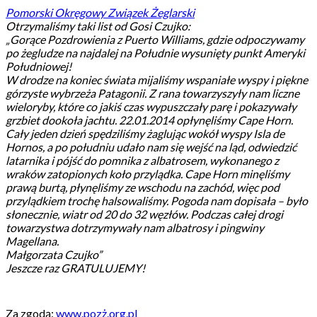
Pomorski Okręgowy Związek Żeglarski
Otrzymaliśmy taki list od Gosi Czujko:
„Gorące Pozdrowienia z Puerto Williams, gdzie odpoczywamy
po żegludze na najdalej na Południe wysunięty punkt Ameryki
Południowej!
W drodze na koniec świata mijaliśmy wspaniałe wyspy i piękne
górzyste wybrzeża Patagonii. Z rana towarzyszyły nam liczne
wieloryby, które co jakiś czas wypuszczały parę i pokazywały
grzbiet dookoła jachtu. 22.01.2014 opłynęliśmy Cape Horn.
Cały jeden dzień spędziliśmy żaglując wokół wyspy Isla de
Hornos, a p
o południu udało nam się wejść na ląd, odwiedzić
latarnika i pójść do pomnika z albatrosem, wykonanego z
wraków zatopionych koło przylądka. Cape Horn minęliśmy
prawą burtą, płynęliśmy ze wschodu na zachód, więc pod
przylądkiem trochę halsowaliśmy. Pogoda nam dopisała – było
słonecznie, wiatr od 20 do 32 węzłów. Podczas całej drogi
towarzystwa dotrzymywały nam albatrosy i pingwiny
Magellana.
Małgorzata Czujko”
Jeszcze raz GRATULUJEMY!
Za zgodą:
www.pozż.org.pl