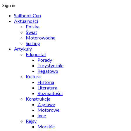
Sign in
Sailbook Cup
Aktualności
Polska
Świat
Motorowodne
Surfing
Artykuły
Eduportal
Porady
Turystycznie
Regatowo
Kultura
Historia
Literatura
Rozmaitości
Konstrukcje
Żaglowe
Motorowe
Inne
Rejsy
Morskie