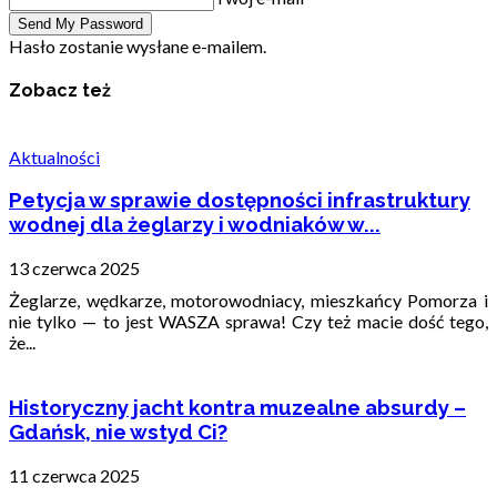
Hasło zostanie wysłane e-mailem.
Zobacz też
Aktualności
Petycja w sprawie dostępności infrastruktury
wodnej dla żeglarzy i wodniaków w...
13 czerwca 2025
Żeglarze, wędkarze, motorowodniacy, mieszkańcy Pomorza i
nie tylko — to jest WASZA sprawa! Czy też macie dość tego,
że...
Historyczny jacht kontra muzealne absurdy –
Gdańsk, nie wstyd Ci?
11 czerwca 2025