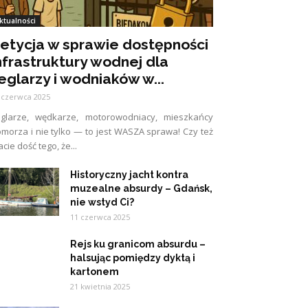
ktualności
etycja w sprawie dostępności
nfrastruktury wodnej dla
eglarzy i wodniaków w...
 czerwca 2025
eglarze, wędkarze, motorowodniacy, mieszkańcy
morza i nie tylko — to jest WASZA sprawa! Czy też
cie dość tego, że...
Historyczny jacht kontra
muzealne absurdy – Gdańsk,
nie wstyd Ci?
11 czerwca 2025
Rejs ku granicom absurdu –
halsując pomiędzy dyktą i
kartonem
21 kwietnia 2025