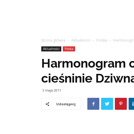
Strona główna
Aktualności
Polska
Harmonogram
Aktualności
Polska
Harmonogram o
cieśninie Dziwn
3 maja 2011
Udostępnij