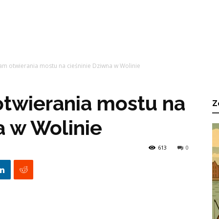
 otwierania mostu na cieśninie Dziwna w Wolinie
twierania mostu na
Z
a w Wolinie
613
0