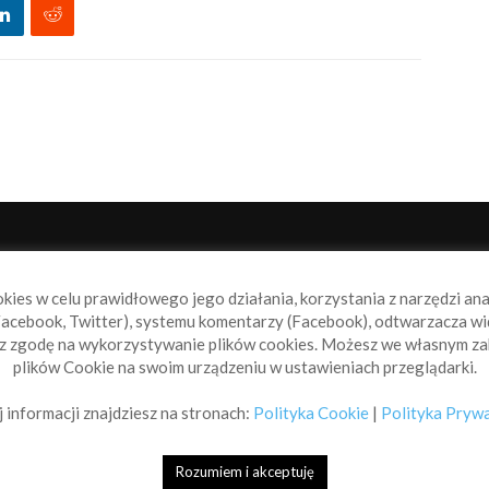
NAS
P
okies w celu prawidłowego jego działania, korzystania z narzędzi an
book.pl to miejsce dla wszystkich, którzy szukają aktualnych
acebook, Twitter), systemu komentarzy (Facebook), odtwarzacza wi
omości ze świata żeglarstwa, świata motorowodniactwa i
sz zgodę na wykorzystywanie plików cookies. Możesz we własnym za
ylko.
plików Cookie na swoim urządzeniu w ustawieniach przeglądarki.
taktuj się z nami:
info@sailbook.pl
 informacji znajdziesz na stronach:
Polityka Cookie
|
Polityka Pryw
Rozumiem i akceptuję
Sailbook Cup
O na