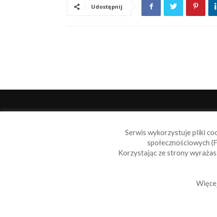
Udostępnij
O 
Serwis wykorzystuje pliki co
Sail
społecznościowych (F
wiad
Korzystając ze strony wyraża
nie t
Skon
Więcej
© 2010-2019 Sailbook.pl