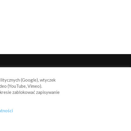
ODĄŻAJ ZA NAMI
alitycznych (Google), wtyczek
deo (YouTube, Vimeo).
kresie zablokować zapisywanie
atności
s
Reklama
Polityka prywatności
Polityka Cookie