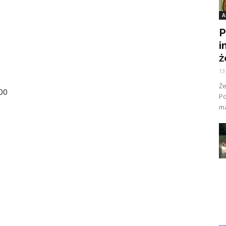
A
P
i
ż
13
Ż
:00
Po
ma