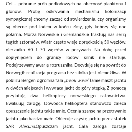
Cel – pobranie prób podlodowych na obecność planktonu i
glonów. Próbę odkrywania mechanizmu kolonizacji
sympagicznej chcemy zacząć od stwierdzenia, czy organizmy
są obecne pod lodem w końcu zimy, gdy kończy się noc
polarna. Morza Norweskie i Grenlandzkie traktują nas serią
tęgich sztormów. Wiatr często wieje z prędkością 50 węzłów,
nierzadko 60 i 70 węzłów w porywach. Na dobę przed
dopłynięciem do granicy lodów, silnik nie startuje.
Podejrzewamy awarię rozrusznika. Decyduję się na powrót do
Norwegii: realizacja programu bez silnika jest niemożliwa. W
pobliżu Bergen ogromna fala „
freak wave”
łamie maszt jachtu
w dwóch miejscach i wywraca jacht do góry stępką. Z pomocą
przylatują dwa helikoptery norweskiego ratownictwa.
Ewakuują załogę. Dowódca helikoptera stanowczo zaleca
opuszczenie jachtu także mnie. Ocenia szanse na przetrwanie
jachtu jako bardzo małe. Obiecuje asystę jachtu przez statek
SAR
Alesund.
Opuszczam jacht. Cała załoga zostaje