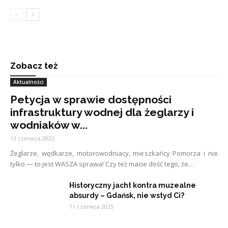
Zobacz też
Aktualności
Petycja w sprawie dostępności
infrastruktury wodnej dla żeglarzy i
wodniaków w...
13 czerwca 2025
Żeglarze, wędkarze, motorowodniacy, mieszkańcy Pomorza i nie
tylko — to jest WASZA sprawa! Czy też macie dość tego, że...
Historyczny jacht kontra muzealne
absurdy – Gdańsk, nie wstyd Ci?
11 czerwca 2025