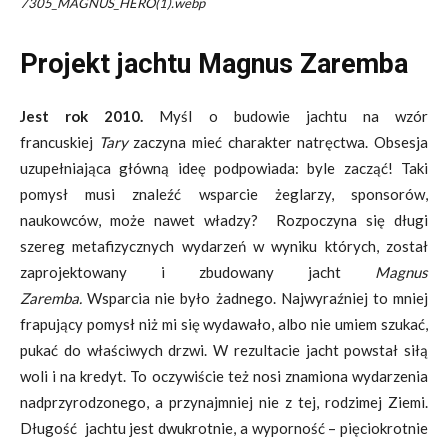
7305_MAGNUS_HERO(1).webp
Projekt jachtu Magnus Zaremba
Jest rok 2010.
Myśl o budowie jachtu na wzór
francuskiej
Tary
zaczyna mieć charakter natręctwa. Obsesja
uzupełniająca główną ideę podpowiada: byle zacząć! Taki
pomysł musi znaleźć wsparcie żeglarzy, sponsorów,
naukowców, może nawet władzy? Rozpoczyna się długi
szereg metafizycznych wydarzeń w wyniku których, został
zaprojektowany i zbudowany jacht
Magnus
Zaremba.
Wsparcia nie było żadnego. Najwyraźniej to mniej
frapujący pomysł niż mi się wydawało, albo nie umiem szukać,
pukać do właściwych drzwi. W rezultacie jacht powstał siłą
woli i na kredyt. To oczywiście też nosi znamiona wydarzenia
nadprzyrodzonego, a przynajmniej nie z tej, rodzimej Ziemi.
Długość jachtu jest dwukrotnie, a wyporność – pięciokrotnie