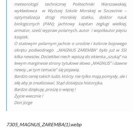
meteorologii technicznej Politechniki Warszawskiej,
wykładowca w Wyższej Szkole Morskiej w Szczecinie –
optymalizacja
drogi morskiej statku, doktor nauk
biologicznych (PAN); jachtowy kapitan żeglugi wielkiej,
armator, sześć wypraw polarnych,
autor i współautor pięciu
książek.
O stalowym polarnym jachcie o urodzie i kolorze bojowego
okrętu podwodnego „MAGNUS ZAREMBA” było już w SSI
kilka
newsów. Dociekliwi niech wpiszą do okienka „szukaj” na
lewym marginesie strony tytułowe słowo „MAGNUS” i dawne
newsy
„w tym temacie” się pojawią.
Bardzo cenię takich ludzi, którzy nie tylko mają pomysły, ale i
siłę aby je zrealizować. Stąd dzisiejsza
historyjka,
Bardzo dziękuję, proszę o więcej !
Żyjcie wiecznie !
Don Jorge
7305_MAGNUS_ZAREMBA(1).webp