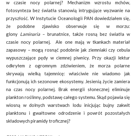
w czasie nocy polarnej? Mechanizm wzrostu mchów,
fotosynteza bez światła stanowią intrygujące wyzwanie na
przyszłość. W Instytucie Oceanologii PAN dowiedziałem się,
że podobne zjawisko obserwuje się w morzu:
glony
Laminaria
– brunatnice, także rosną bez światła w
czasie nocy polarnej. Ale one mają w tkankach materiał
zapasowy – mogą rosnąć podobnie jak ziemniaki czy cebula
wypuszczające pędy w ciemnej piwnicy. Przy okazji lektur
odkryłem z ogromnym zdziwieniem, że morza polarne
skrywają wielką tajemnicę: właściwie nie wiadomo jak
funkcjonują ich sezonowe ekosystemy. Jesienią życie zamiera
na czas nocy polarnej. Brak energii słonecznej eliminuje
plankton roślinny, podstawę całego systemu. Skąd pojawia się
wiosną w dolnych warstwach lodu inicjując bujny zakwit
planktonu i gwałtowne odrodzenie i powrót pozostałych
składowych piramidy troficznej?