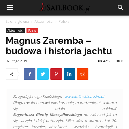
Strona główna
Aktualności
Polska
Aktualności
Polska
Magnus Zaremba –
budowa i historia jachtu
6 lutego 2019
4212
0
Za zgodą Jerzego Kulińskiego
www.kulinski.navsim.pl
Długo trwało namawianie, kuszenie, marudzenie, aż w końcu
się udało nakłonić
Eugeniusza Gienię Moczydłowskiego
do
zwierzeń jak to
się zaczęło i dalej potoczyło. Kilka słów o autorze. Lat 70,
magister inżynier, absolwent wydziału hydrologii
i