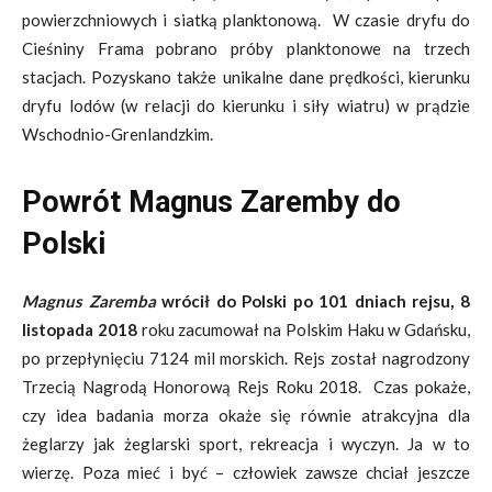
powierzchniowych i siatką planktonową. W czasie dryfu do
Cieśniny Frama pobrano próby planktonowe na trzech
stacjach. Pozyskano także unikalne dane prędkości, kierunku
dryfu lodów (w relacji do kierunku i siły wiatru) w prądzie
Wschodnio-Grenlandzkim.
Powrót Magnus Zaremby do
Polski
Magnus Zaremba
wrócił do Polski po 101 dniach rejsu, 8
listopada 2018
roku zacumował na Polskim Haku w Gdańsku,
po przepłynięciu 7124 mil morskich. Rejs został nagrodzony
Trzecią Nagrodą Honorową Rejs Roku 2018. Czas pokaże,
czy idea badania morza okaże się równie atrakcyjna dla
żeglarzy jak żeglarski sport, rekreacja i wyczyn. Ja w to
wierzę. Poza mieć i być – człowiek zawsze chciał jeszcze