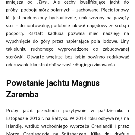
mniejsza od
„Tary
„. Ale cechy kwalifikujące jacht do
próby podboju mórz polarnych – zachowane. Pięciotonowy
kil jest podnoszony hydraulicznie, umieszczony na pawęży
ster – demontowalny, podobnie jak wał napędowy ze śrubą i
podporą. Kształt kadłuba pozwala mieć nadzieję na
wypchnięcie do góry przez napierające pola lodowe. Liny
takielunku ruchomego wyprowadzone do zabudowanej
sterówki. Otwarte wnętrze bez kabin powinno redukować
odczuwanie klaustrofobii w czasie długiego zimowania.
Powstanie jachtu Magnus
Zaremba
Próby jacht przechodzi pozytywnie w październiku i
listopadzie 2013 r. na Bałtyku. W 2014 roku odbywa rejs na
Islandię, wzdłuż wschodniego wybrzeża Grenlandii i przez
Morze Grenlandzkie na Spitsbergen. Kilka dni dryfuje