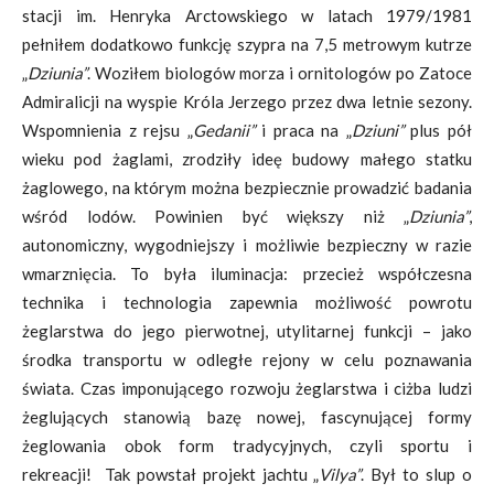
stacji im. Henryka Arctowskiego w latach 1979/1981
pełniłem dodatkowo funkcję szypra na 7,5 metrowym kutrze
„
Dziunia”
. Woziłem biologów morza i ornitologów po Zatoce
Admiralicji na wyspie Króla Jerzego przez dwa letnie sezony.
Wspomnienia z rejsu „
Gedanii”
i praca na „
Dziuni”
plus pół
wieku pod żaglami, zrodziły ideę budowy małego statku
żaglowego, na którym można bezpiecznie prowadzić badania
wśród lodów. Powinien być większy niż „
Dziunia”
,
autonomiczny, wygodniejszy i możliwie bezpieczny w razie
wmarznięcia. To była iluminacja: przecież współczesna
technika i technologia zapewnia możliwość powrotu
żeglarstwa do jego pierwotnej, utylitarnej funkcji – jako
środka transportu w odległe rejony w celu poznawania
świata. Czas imponującego rozwoju żeglarstwa i ciżba ludzi
żeglujących stanowią bazę nowej, fascynującej formy
żeglowania obok form tradycyjnych, czyli sportu i
rekreacji! Tak powstał projekt jachtu „
Vilya”
. Był to slup o