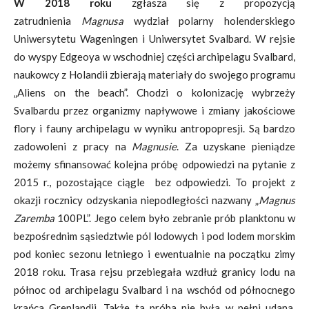
W 2018 roku
zgłasza się z propozycją
zatrudnienia
Magnusa
wydział polarny holenderskiego
Uniwersytetu Wageningen i Uniwersytet Svalbard. W rejsie
do wyspy Edgeoya w wschodniej części archipelagu Svalbard,
naukowcy z Holandii zbierają materiały do swojego programu
„Aliens on the beach”. Chodzi o kolonizację wybrzeży
Svalbardu przez organizmy napływowe i zmiany jakościowe
flory i fauny archipelagu w wyniku antropopresji. Są bardzo
zadowoleni z pracy na
Magnusie
. Za uzyskane pieniądze
możemy sfinansować kolejna próbę odpowiedzi na pytanie z
2015 r., pozostające ciągle bez odpowiedzi. To projekt z
okazji rocznicy odzyskania niepodległości nazwany „
Magnus
Zaremba
100PL”. Jego celem było zebranie prób planktonu w
bezpośrednim sąsiedztwie pól lodowych i pod lodem morskim
pod koniec sezonu letniego i ewentualnie na początku zimy
2018 roku. Trasa rejsu przebiegała wzdłuż granicy lodu na
północ od archipelagu Svalbard i na wschód od północnego
krańca Grenlandii. Także ta próba nie była w pełni udana.