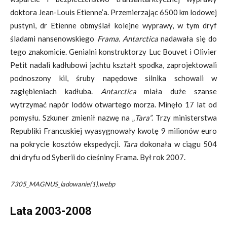
doktora Jean-Louis Etienne’a. Przemierzając 6500 km lodowej
pustyni, dr Etienne obmyślał kolejne wyprawy, w tym dryf
śladami nansenowskiego
Frama. Antarctica
nadawała się do
tego znakomicie. Genialni konstruktorzy Luc Bouvet i Olivier
Petit nadali kadłubowi jachtu kształt spodka, zaprojektowali
podnoszony kil, śruby napędowe silnika schowali w
zagłębieniach kadłuba.
Antarctica
miała duże szanse
wytrzymać napór lodów otwartego morza. Minęło 17 lat od
pomysłu. Szkuner zmienił nazwę na „
Tara”
. Trzy ministerstwa
Republiki Francuskiej wyasygnowały kwotę 9 milionów euro
na pokrycie kosztów ekspedycji.
Tara
dokonała w ciągu 504
dni dryfu od Syberii do cieśniny Frama. Był rok 2007.
7305_MAGNUS_ladowanie(1).webp
Lata 2003-2008