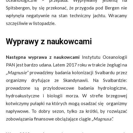
oceanologiczne – przepada. Wypływamy jesienią na
Spitsbergen, by się przekonać, że przygoda pod Bergen nie
wpłynęła negatywnie na stan techniczny jachtu. Wracamy
szczęśliwie w listopadzie.
Wyprawy z naukowcami
Następna wyprawa z naukowcami
Instytutu Oceanologii
PAN jest bardzo udana. Latem 2017 roku w trakcie żeglugi na
„
Magnusie”
prowadzimy badania kolonizacji Svalbardu przez
organizmy dryfujące ze Skandynawii. Na Svalbardzie:
prowadzone są przylodowcowe badania hydrologiczne,
hydroakustyczne i biologii morza. W strefie brzegowej
kotwiczymy pułapki na których mogą osadzać się organizmy
napływowe. To dobry sezon, tylko za krótki, by rozwiązać
zobowiązania finansowe obciążające ciągle „
Magnusa”.