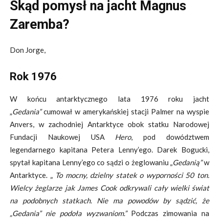
Skąd pomysł na jacht Magnus
Zaremba?
Don Jorge,
Rok 1976
W końcu antarktycznego lata 1976 roku jacht
„
Gedania”
cumował w amerykańskiej stacji Palmer na wyspie
Anvers, w zachodniej Antarktyce obok statku Narodowej
Fundacji Naukowej USA
Hero
, pod dowództwem
legendarnego kapitana Petera Lenny’ego. Darek Bogucki,
spytał kapitana Lenny’ego co sądzi o żeglowaniu „
Gedanią”
w
Antarktyce. „
To mocny, dzielny statek o wyporności 50 ton.
Wielcy żeglarze jak James Cook odkrywali cały wielki świat
na podobnych statkach. Nie ma powodów by sądzić, że
„Gedania” nie podoła wyzwaniom.”
Podczas zimowania na