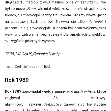
długości 15 metrów, z długim kilem, o małym zanurzeniu. Nie
był to może „
Fram”
, ale miał większe szanse nie stracić kila w
lodach, niż tradycyjne jachty z bulbkilem. Ktoś zbudował jacht
na podstawie tych planów. Nazywa się „
Don Antonio”
i
prezentuje się rewelacyjnie. A potem był stan wojenny, czas
walki o przetrwanie, beznadziejny dla ambitnych projektów,
szczególnie polarnych wypraw.
7305_MAGNUS_Gedania(1).webp
Jacht „Gedania” przy stacji BAS
Rok 1989
Rok 1989
zapowiadał wielkie zmiany w kraju. A w Antarktyce
żeglował 36 metrowy,
aluminiowy szkuner
Antarctica
zapewniając logistyczne
wsparcie i bezpieczeństwo transantarktycznej wyprawy