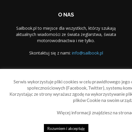
O NAS
Sailbook.pl to miejsce dla wszystkich, którzy szukają
aktualnych wiadomości ze świata żeglarstwa, świata
motorowodniactwa i nie tylko.
Skontaktuj się z nami:
info@sailbook.pl
PODĄŻAJ ZA NAMI
Serwis wykorzystuje pliki cookies w celu prawidłowego jego d
społecznościowych (Facebook, Twitter), systemu kom
Korzystając ze strony wyrażasz zgodę na wykorzystywanie pl
plików Cookie na swoim urządz
Więcej informacji znajdziesz na strona
Sailbook Cup
O nas
Reklama
Polityka prywatności
Polityka Cookie
Rozumiem i akceptuję
© 2010-2019 Sailbook.pl