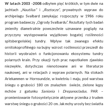
W latach 2003 -2008
odbyłem pięć krótkich, w tym dwie na
jachtach „
Nautilus”
i „
Roztocze”
, prywatnych wypraw do
archipelagu Svalbard zamykając rozpoczęty w 1986 roku
program badawczy „Ogrody Svalbardu”. Rezultaty tych badań
zmieniły diametralnie powszechnie uznawane poglądy na
przyczyny występowania wyjątkowo bogatej roślinności
spitsbergeńskiej tundry. Wpływ tak zwanego efektu
ornitokoprofilnego na bujny wzrost roślinności przeszedł do
historii wyobrażeń o funkcjonowaniu ekosystemu tundry
polarnych krain. Przy okazji tych prac napotkałem zjawisko
niezwykłe, dotychczas nienotowane ani w literaturze
naukowej, ani w relacjach z wypraw polarnych. Na stokach
Ariekammen w Hornsundzie, w kwietniu i maju, pod warstwa
śniegu o grubości 180 cm znalazłem świeże, zielone kępy
mchów z gatunku
Sanionia
i
Drepanocladus
. PAR –
promieniowanie fotosyntetycznie aktywne przenika z trudem
warstwę śniegu o grubości 20 cm. Jak mchy urosły bez światła