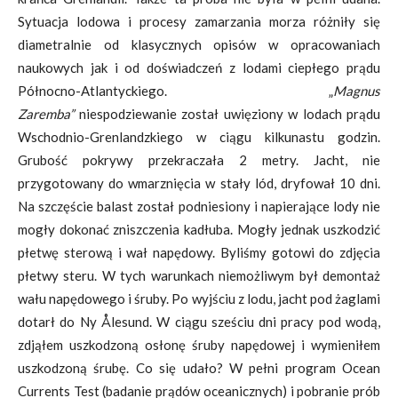
Sytuacja lodowa i procesy zamarzania morza różniły się
diametralnie od klasycznych opisów w opracowaniach
naukowych jak i od doświadczeń z lodami ciepłego prądu
Północno-Atlantyckiego. „
Magnus
Zaremba”
niespodziewanie został uwięziony w lodach prądu
Wschodnio-Grenlandzkiego w ciągu kilkunastu godzin.
Grubość pokrywy przekraczała 2 metry. Jacht, nie
przygotowany do wmarznięcia w stały lód, dryfował 10 dni.
Na szczęście balast został podniesiony i napierające lody nie
mogły dokonać zniszczenia kadłuba. Mogły jednak uszkodzić
płetwę sterową i wał napędowy. Byliśmy gotowi do zdjęcia
płetwy steru. W tych warunkach niemożliwym był demontaż
wału napędowego i śruby. Po wyjściu z lodu, jacht pod żaglami
dotarł do Ny Ålesund. W ciągu sześciu dni pracy pod wodą,
zdjąłem uszkodzoną osłonę śruby napędowej i wymieniłem
uszkodzoną śrubę. Co się udało? W pełni program Ocean
Currents Test (badanie prądów oceanicznych) i pobranie prób