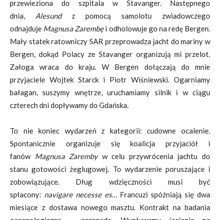
przewieziona do szpitala w Stavanger. Następnego
dnia,
Alesund
z pomocą samolotu zwiadowczego
odnajduje
Magnusa Zarembę
i odholowuje go na redę Bergen.
Mały statek ratowniczy SAR przeprowadza jacht do mariny w
Bergen, dokąd Polacy ze Stavanger organizują mi przelot.
Załoga wraca do kraju. W Bergen dołączają do mnie
przyjaciele Wojtek Starck i Piotr Wiśniewski. Ogarniamy
bałagan, suszymy wnętrze, uruchamiamy silnik i w ciągu
czterech dni dopływamy do Gdańska.
To nie koniec wydarzeń z kategorii: cudowne ocalenie.
Spontanicznie organizuje się koalicja przyjaciół i
fanów
Magnusa Zaremby
w celu przywrócenia jachtu do
stanu gotowości żeglugowej. To wydarzenie poruszające i
zobowiązujące. Dług wdzięczności musi być
spłacony:
navigare necesse es
… Francuzi spóźniają się dwa
miesiące z dostawa nowego masztu. Kontrakt na badania