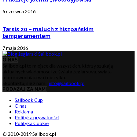
6 czerwca 2016
Tarsis 20 – maluch z hiszpańskim
temperamentem
7 maja 2016
O NAS
Sailbook.pl to miejsce dla wszystkich, którzy szukają
aktualnych wiadomości ze świata żeglarstwa, świata
motorowodniactwa i nie tylko.
Skontaktuj się z nami:
info@sailbook.pl
PODĄŻAJ ZA NAMI
Sailbook Cup
O nas
Reklama
Polityka prywatności
Polityka Cookie
© 2010-2019 Sailbook.pl