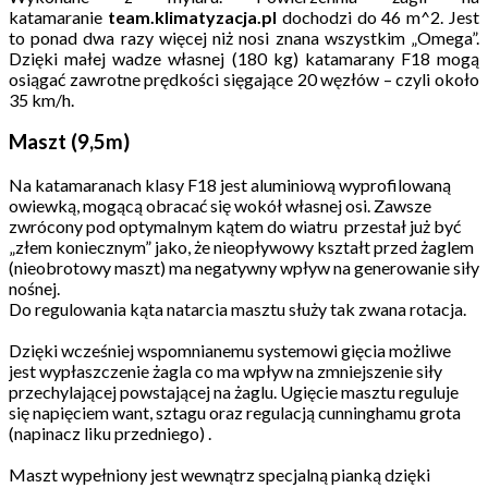
katamaranie
team.klimatyzacja.pl
dochodzi do 46 m^2. Jest
to ponad dwa razy więcej niż nosi znana wszystkim „Omega”.
Dzięki małej wadze własnej (180 kg) katamarany F18 mogą
osiągać zawrotne prędkości sięgające 20 węzłów – czyli około
35 km/h.
Maszt (9,5m)
Na katamaranach klasy F18 jest aluminiową wyprofilowaną
owiewką, mogącą obracać się wokół własnej osi. Zawsze
zwrócony pod optymalnym kątem do wiatru przestał już być
„złem koniecznym” jako, że nieopływowy kształt przed żaglem
(nieobrotowy maszt) ma negatywny wpływ na generowanie siły
nośnej.
Do regulowania kąta natarcia masztu służy tak zwana rotacja.
Dzięki wcześniej wspomnianemu systemowi gięcia możliwe
jest wypłaszczenie żagla co ma wpływ na zmniejszenie siły
przechylającej powstającej na żaglu. Ugięcie masztu reguluje
się napięciem want, sztagu oraz regulacją cunninghamu grota
(napinacz liku przedniego) .
Maszt wypełniony jest wewnątrz specjalną pianką dzięki