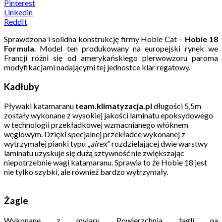
Pinterest
Linkedin
ReddIt
Sprawdzona i solidna konstrukcję firmy Hobie Cat –
Hobie 18
Formula
. Model ten produkowany na europejski rynek we
Francji różni się od amerykańskiego pierwowzoru paroma
modyfikacjami nadającymi tej jednostce klar regatowy.
Kadłuby
Pływaki katamaranu
team.klimatyzacja.pl
długości 5,5m
zostały wykonane z wysokiej jakości laminatu epoksydowego
w technologii przekładkowej wzmacnianego włóknem
węglowym. Dzięki specjalnej przekładce wykonanej z
wytrzymałej pianki typu „
airex
” rozdzielającej dwie warstwy
laminatu uzyskuje się dużą sztywność nie zwiększając
niepotrzebnie wagi katamaranu. Sprawia to że Hobie 18 jest
nie tylko szybki, ale również bardzo wytrzymały.
Żagle
Wykonane z mylaru. Powierzchnia żagli na