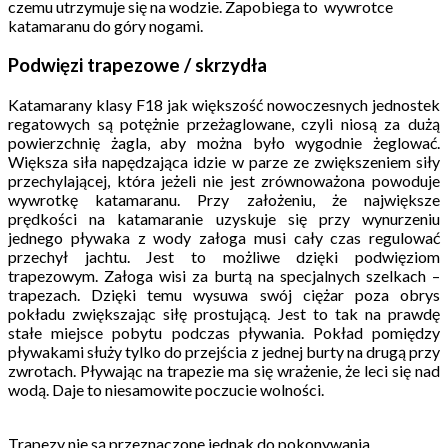
czemu utrzymuje się na wodzie. Zapobiega to wywrotce
katamaranu do góry nogami.
Podwięzi trapezowe / skrzydła
Katamarany klasy F18 jak większość nowoczesnych jednostek
regatowych są potężnie przeżaglowane, czyli niosą za dużą
powierzchnię żagla, aby można było wygodnie żeglować.
Większa siła napędzająca idzie w parze ze zwiększeniem siły
przechylającej, która jeżeli nie jest zrównoważona powoduje
wywrotkę katamaranu. Przy założeniu, że największe
prędkości na katamaranie uzyskuje się przy wynurzeniu
jednego pływaka z wody załoga musi cały czas regulować
przechył jachtu. Jest to możliwe dzięki podwięziom
trapezowym. Załoga wisi za burtą na specjalnych szelkach –
trapezach. Dzięki temu wysuwa swój ciężar poza obrys
pokładu zwiększając siłę prostującą. Jest to tak na prawdę
stałe miejsce pobytu podczas pływania. Pokład pomiędzy
pływakami służy tylko do przejścia z jednej burty na drugą przy
zwrotach. Pływając na trapezie ma się wrażenie, że leci się nad
wodą. Daje to niesamowite poczucie wolności.
Trapezy nie są przeznaczone jednak do pokonywania