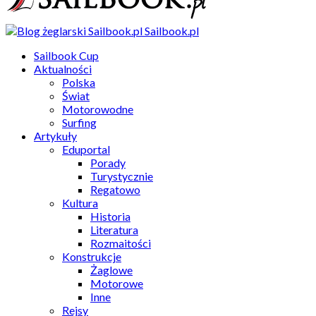
Sailbook.pl
Sailbook Cup
Aktualności
Polska
Świat
Motorowodne
Surfing
Artykuły
Eduportal
Porady
Turystycznie
Regatowo
Kultura
Historia
Literatura
Rozmaitości
Konstrukcje
Żaglowe
Motorowe
Inne
Rejsy