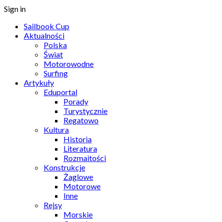
Sign in
Sailbook Cup
Aktualności
Polska
Świat
Motorowodne
Surfing
Artykuły
Eduportal
Porady
Turystycznie
Regatowo
Kultura
Historia
Literatura
Rozmaitości
Konstrukcje
Żaglowe
Motorowe
Inne
Rejsy
Morskie