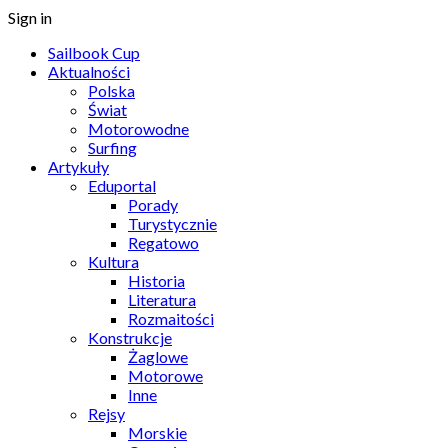
Sign in
Sailbook Cup
Aktualności
Polska
Świat
Motorowodne
Surfing
Artykuły
Eduportal
Porady
Turystycznie
Regatowo
Kultura
Historia
Literatura
Rozmaitości
Konstrukcje
Żaglowe
Motorowe
Inne
Rejsy
Morskie