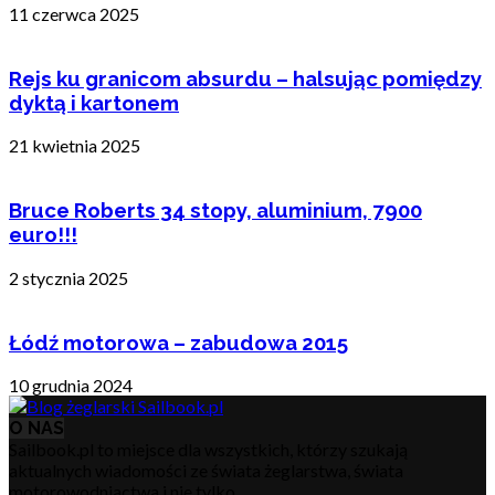
11 czerwca 2025
Rejs ku granicom absurdu – halsując pomiędzy
dyktą i kartonem
21 kwietnia 2025
Bruce Roberts 34 stopy, aluminium, 7900
euro!!!
2 stycznia 2025
Łódź motorowa – zabudowa 2015
10 grudnia 2024
O NAS
Sailbook.pl to miejsce dla wszystkich, którzy szukają
aktualnych wiadomości ze świata żeglarstwa, świata
motorowodniactwa i nie tylko.