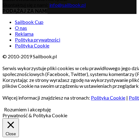
Skontaktuj się z nami:
info@sailbook.pl
PODĄŻAJ ZA NAMI
Sailbook Cup
O nas
Reklama
Polityka prywatności
Polityka Cookie
© 2010-2019 Sailbook.pl
Serwis wykorzystuje pliki cookies w celu prawidłowego jego dzia
społecznościowych (Facebook, Twitter), systemu komentarzy (
Korzystając ze strony wyrażasz zgodę na wykorzystywanie pli
plików Cookie na swoim urządzeniu w ustawieniach przeglądarki
Więcej informacji znajdziesz na stronach:
Polityka Cookie
|
Poli
Rozumiem i akceptuję
Prywatność & Polityka Cookie
Close