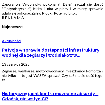
Zapora we Włocławku pokonana! Dzień zaczął się dosyć
"Optymistycznie", lekka 1-nka w plecy i w miarę sprawnie
udało się pokonać Zalew Płocki. Potem długo...
R E K L A M A
Najnowsze
Aktualności
Petycja w sprawie dostępności infrastruktury
wodnej dla żeglarzy i wodniaków w...
13 czerwca 2025
Żeglarze, wędkarze, motorowodniacy, mieszkańcy Pomorza i
nie tylko — to jest WASZA sprawa! Czy też macie dość tego,
że...
Historyczny jacht kontra muzealne absurdy –
Gdańsk, nie wstyd Ci?