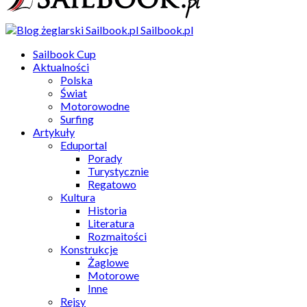
Sailbook.pl
Sailbook Cup
Aktualności
Polska
Świat
Motorowodne
Surfing
Artykuły
Eduportal
Porady
Turystycznie
Regatowo
Kultura
Historia
Literatura
Rozmaitości
Konstrukcje
Żaglowe
Motorowe
Inne
Rejsy