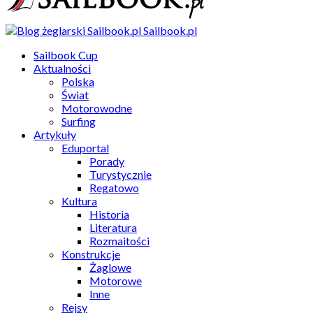
Sailbook.pl
Sailbook Cup
Aktualności
Polska
Świat
Motorowodne
Surfing
Artykuły
Eduportal
Porady
Turystycznie
Regatowo
Kultura
Historia
Literatura
Rozmaitości
Konstrukcje
Żaglowe
Motorowe
Inne
Rejsy