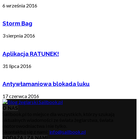
6 września 2016
Storm Bag
3 sierpnia 2016
Aplikacja RATUNEK!
31 lipca 2016
Antywłamaniowa blokada luku
17 czerwca 2016
O NAS
Sailbook.pl to miejsce dla wszystkich, którzy szukają
aktualnych wiadomości ze świata żeglarstwa, świata
motorowodniactwa i nie tylko.
Skontaktuj się z nami:
info@sailbook.pl
PODĄŻAJ ZA NAMI