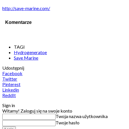
http://save-marine.com/
Komentarze
TAGI
Hydrogeneratoe
Save Marine
Udostępnij
Facebook
Twitter
Pinterest
Linkedin
ReddIt
Sign in
Witamy! Zaloguj się na swoje konto
Twoja nazwa użytkownika
Twoje hasło