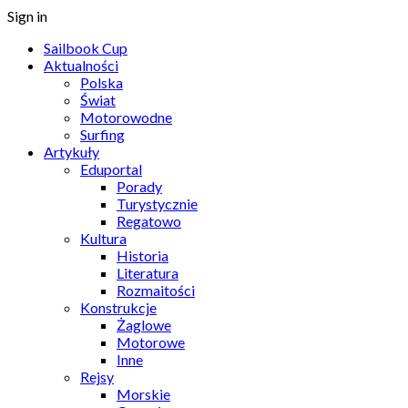
Sign in
Sailbook Cup
Aktualności
Polska
Świat
Motorowodne
Surfing
Artykuły
Eduportal
Porady
Turystycznie
Regatowo
Kultura
Historia
Literatura
Rozmaitości
Konstrukcje
Żaglowe
Motorowe
Inne
Rejsy
Morskie