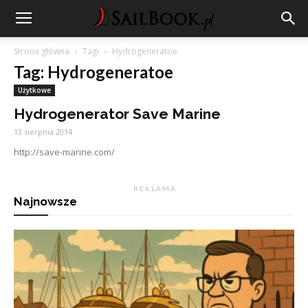
Strona główna
Tagi
Hydrogeneratoe
Tag: Hydrogeneratoe
Użytkowe
Hydrogenerator Save Marine
13 sierpnia 2014
http://save-marine.com/
R E K L A M A
Najnowsze