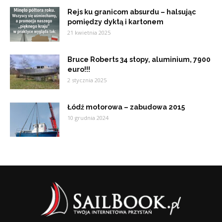
Rejs ku granicom absurdu – halsując
pomiędzy dyktą i kartonem
21 kwietnia 2025
Bruce Roberts 34 stopy, aluminium, 7900
euro!!!
2 stycznia 2025
Łódź motorowa – zabudowa 2015
10 grudnia 2024