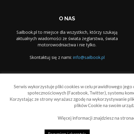
O NAS
Sailbook.pl to miejsce dla wszystkich, którzy szukają
aktualnych wiadomości ze świata żeglarstwa, świata
motorowodniactwa i nie tylko.
Skontaktuj się z nami:
info@sailbook.pl
PODĄŻAJ ZA NAMI
Serwis wykorzystuje pliki cookies w celu prawidłowego jego d
społecznościowych (Facebook, Twitter), systemu kom
Korzystając ze strony wyrażasz zgodę na wykorzystywanie pl
plików Cookie na swoim urządz
Więcej informacji znajdziesz na strona
Sailbook Cup
O nas
Reklama
Polityka prywatności
Polityka Cookie