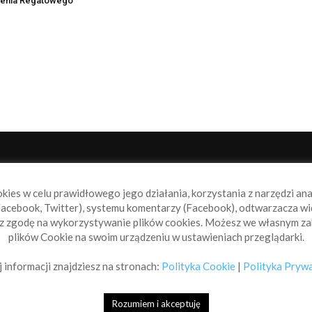
enia Regatowego
NAS
P
okies w celu prawidłowego jego działania, korzystania z narzędzi an
book.pl to miejsce dla wszystkich, którzy szukają aktualnych
acebook, Twitter), systemu komentarzy (Facebook), odtwarzacza wi
omości ze świata żeglarstwa, świata motorowodniactwa i
sz zgodę na wykorzystywanie plików cookies. Możesz we własnym za
ylko.
plików Cookie na swoim urządzeniu w ustawieniach przeglądarki.
taktuj się z nami:
info@sailbook.pl
 informacji znajdziesz na stronach:
Polityka Cookie
|
Polityka Pryw
Rozumiem i akceptuję