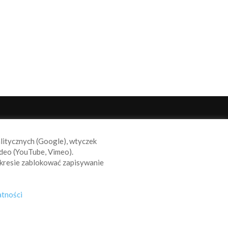
ODĄŻAJ ZA NAMI
alitycznych (Google), wtyczek
deo (YouTube, Vimeo).
kresie zablokować zapisywanie
atności