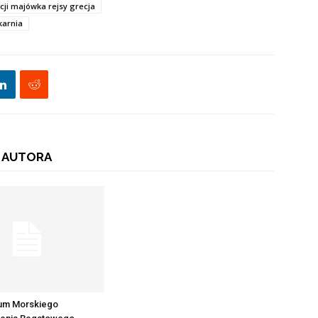
cji majówka rejsy grecja
karnia
 AUTORA
ium Morskiego