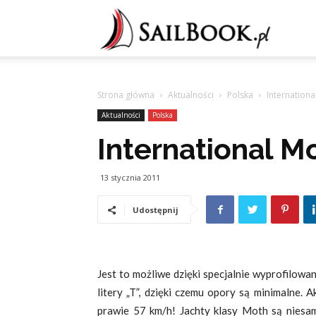
Sailb
Strona główna
Aktualności
Polska
Internationa
Aktualności
Polska
International M
13 stycznia 2011
Udostępnij
Jest to możliwe dzięki specjalnie wyprofilow
litery „T”, dzięki czemu opory są minimalne. 
prawie 57 km/h! Jachty klasy Moth są niesa