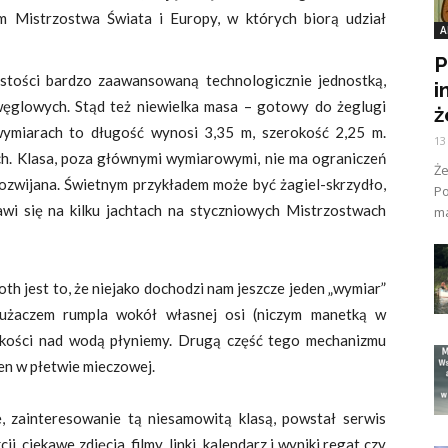
m Mistrzostwa Świata i Europy, w których biorą udział
A
P
istości bardzo zaawansowaną technologicznie jednostką,
i
węglowych. Stąd też niewielka masa – gotowy do żeglugi
ż
 wymiarach to długość wynosi 3,35 m, szerokość 2,25 m.
13
h. Klasa, poza głównymi wymiarowymi, nie ma ograniczeń
Ż
e rozwijana. Świetnym przykładem może być żagiel-skrzydło,
Po
wi się na kilku jachtach na styczniowych Mistrzostwach
ma
h jest to, że niejako dochodzi nam jeszcze jeden „wymiar”
użaczem rumpla wokół własnej osi (niczym manetką w
okości nad wodą płyniemy. Drugą część tego mechanizmu
en w płetwie mieczowej.
 zainteresowanie tą niesamowitą klasą, powstał serwis
i, ciekawe zdjęcia, filmy, linki, kalendarz i wyniki regat czy