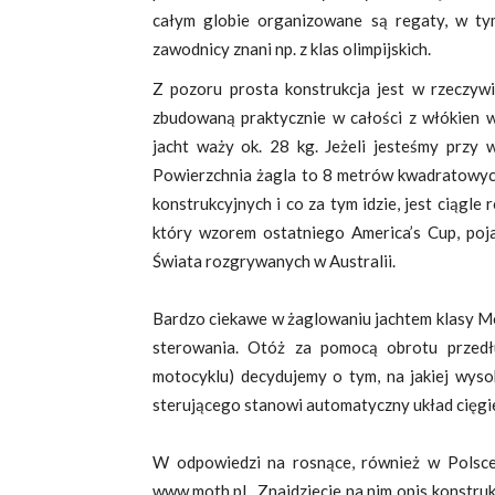
całym globie organizowane są regaty, w ty
zawodnicy znani np. z klas olimpijskich.
Z pozoru prosta konstrukcja jest w rzeczyw
zbudowaną praktycznie w całości z włókien 
jacht waży ok. 28 kg. Jeżeli jesteśmy przy
Powierzchnia żagla to 8 metrów kwadratowyc
konstrukcyjnych i co za tym idzie, jest ciągl
który wzorem ostatniego America’s Cup, poja
Świata rozgrywanych w Australii.
Bardzo ciekawe w żaglowaniu jachtem klasy Mot
sterowania. Otóż za pomocą obrotu przedł
motocyklu) decydujemy o tym, na jakiej wys
sterującego stanowi automatyczny układ cięgi
W odpowiedzi na rosnące, również w Polsce,
www.moth.pl . Znajdziecie na nim opis konstrukcj