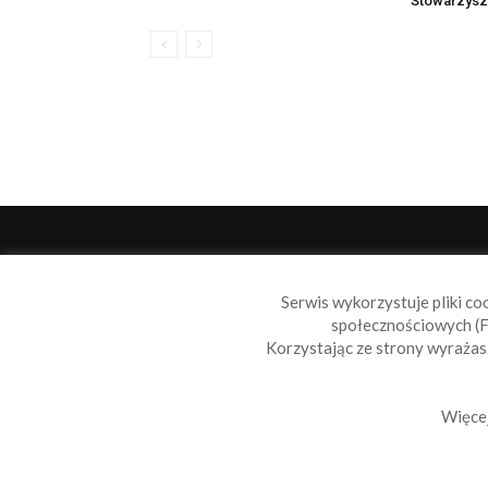
Stowarzysz
O 
Serwis wykorzystuje pliki co
Sail
społecznościowych (F
wiad
Korzystając ze strony wyraża
nie t
Skon
Więcej