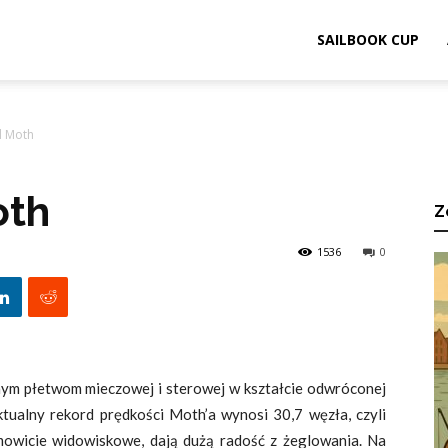
ook.pl
SAILBOOK CUP
l Moth
oth
Z
1536
0
anym płetwom mieczowej i sterowej w kształcie odwróconej
Aktualny rekord prędkości Moth’a wynosi 30,7 węzła, czyli
mowicie widowiskowe, dają dużą radość z żeglowania. Na