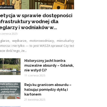
ktualności
etycja w sprawie dostępności
nfrastruktury wodnej dla
eglarzy i wodniaków w...
 czerwca 2025
eglarze, wędkarze, motorowodniacy, mieszkańcy
morza i nie tylko — to jest WASZA sprawa! Czy też
cie dość tego, że...
Historyczny jacht kontra
muzealne absurdy – Gdańsk,
nie wstyd Ci?
11 czerwca 2025
Rejs ku granicom absurdu –
halsując pomiędzy dyktą i
kartonem
21 kwietnia 2025