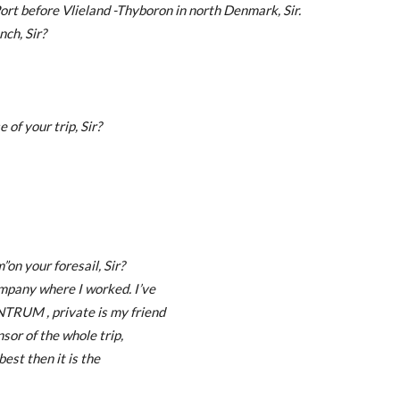
 Port before Vlieland -Thyboron in north Denmark, Sir.
nch, Sir?
 of your trip, Sir?
on your foresail, Sir?
ompany where I worked. I’ve
NTRUM , private is my friend
nsor of the whole trip,
t best then it is the