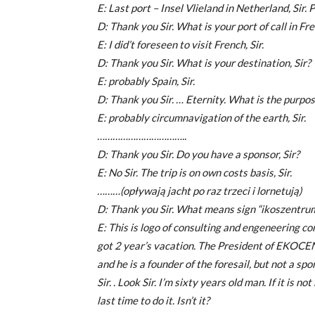
E: Last port – Insel Vlieland in Netherland, Sir.
D: Thank you Sir. What is your port of call in Fre
E: I did’t foreseen to visit French, Sir.
D: Thank you Sir. What is your destination, Sir?
E: probably Spain, Sir.
D: Thank you Sir. … Eternity. What is the purpose
E: probably circumnavigation of the earth, Sir.
……………………………..
D: Thank you Sir. Do you have a sponsor, Sir?
E: No Sir. The trip is on own costs basis, Sir.
………(opływają jacht po raz trzeci i lornetują)
D: Thank you Sir. What means sign “ikoszentrum”
E: This is logo of consulting and engeneering c
got 2 year’s vacation. The President of EKOCE
and he is a founder of the foresail, but not a spo
Sir. . Look Sir. I’m sixty years old man. If it is no
last time to do it. Isn’t it?