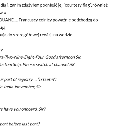
ią i, zanim zdążyłem podnieść jej “courtesy flag”, również
wało
 DOUANE…. Francuscy celnicy poważnie podchodzą do
tują
mują do szczegółowej rewizji na wodzie.
ty
rra-Two-Nine-Eight-Four, Good afternoon Sir.
 Custom Ship. Please switch at channel 68
r port of registry … “tstsetin”?
ie-India-November, Sir.
s have you onboard. Sir?
 port before last port?