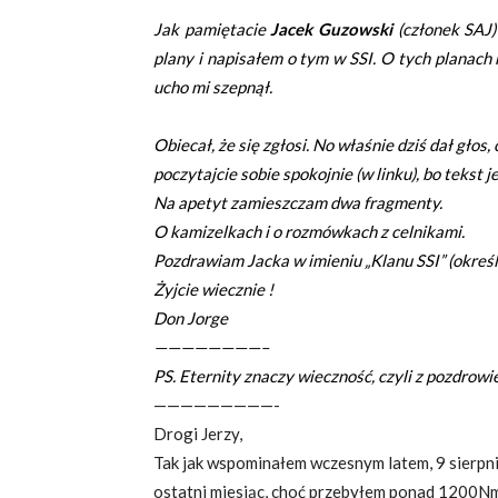
Jak pamiętacie
Jacek Guzowski
(członek SAJ)
plany i napisałem o tym w SSI. O tych planach 
ucho mi szepnął.
Obiecał, że się zgłosi. No właśnie dziś dał głos,
poczytajcie sobie spokojnie (w linku), bo tekst 
Na apetyt zamieszczam dwa fragmenty.
O kamizelkach i o rozmówkach z celnikami.
Pozdrawiam Jacka w imieniu „Klanu SSI” (określ
Żyjcie wiecznie !
Don Jorge
————————–
PS. Eternity znaczy wieczność, czyli z pozdrow
—————————-
Drogi Jerzy,
Tak jak wspominałem wczesnym latem, 9 sierpni
ostatni miesiąc, choć przebyłem ponad 1200Nm, 