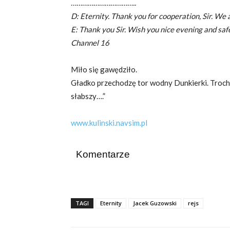
……………………………..
D: Eternity. Thank you for cooperation, Sir. We al
E: Thank you Sir. Wish you nice evening and saf
Channel 16
Miło się gawędziło.
Gładko przechodzę tor wodny Dunkierki. Trochę 
słabszy….”
www.kulinski.navsim.pl
Komentarze
TAGI
Eternity
Jacek Guzowski
rejs