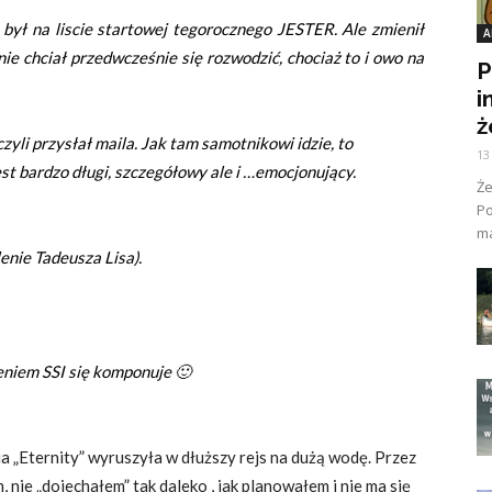
 był na liscie startowej tegorocznego JESTER. Ale zmienił
A
nie chciał przedwcześnie się rozwodzić, chociaż to i owo na
P
i
ż
 czyli przysłał maila. Jak tam samotnikowi idzie, to
13
jest bardzo długi, szczegółowy ale i …emocjonujący.
Ż
Po
ma
enie Tadeusza Lisa).
ieniem SSI się komponuje 🙂
a „Eternity” wyruszyła w dłuższy rejs na dużą wodę. Przez
nie „dojechałem” tak daleko , jak planowałem i nie ma się