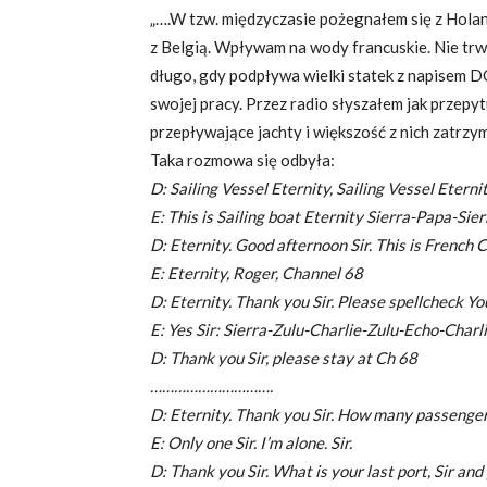
„….W tzw. międzyczasie pożegnałem się z Holand
z Belgią. Wpływam na wody francuskie. Nie tr
długo, gdy podpływa wielki statek z napisem
swojej pracy. Przez radio słyszałem jak przepy
przepływające jachty i większość z nich zatrzy
Taka rozmowa się odbyła:
D: Sailing Vessel Eternity, Sailing Vessel Eterni
E: This is Sailing boat Eternity Sierra-Papa-Sie
D: Eternity. Good afternoon Sir. This is French
E: Eternity, Roger, Channel 68
D: Eternity. Thank you Sir. Please spellcheck You
E: Yes Sir: Sierra-Zulu-Charlie-Zulu-Echo-Charl
D: Thank you Sir, please stay at Ch 68
………………………….
D: Eternity. Thank you Sir. How many passenger
E: Only one Sir. I’m alone. Sir.
D: Thank you Sir. What is your last port, Sir and