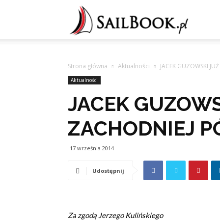
Sailb
Strona główna
Aktualności
JACEK GUZOWSKI JUŻ
Aktualności
JACEK GUZOWS
ZACHODNIEJ P
17 września 2014
Udostępnij
Za zgodą Jerzego Kulińskiego