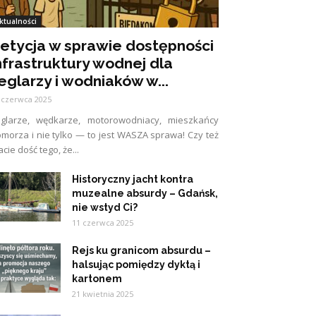
ktualności
etycja w sprawie dostępności
nfrastruktury wodnej dla
eglarzy i wodniaków w...
 czerwca 2025
eglarze, wędkarze, motorowodniacy, mieszkańcy
morza i nie tylko — to jest WASZA sprawa! Czy też
cie dość tego, że...
Historyczny jacht kontra
muzealne absurdy – Gdańsk,
nie wstyd Ci?
11 czerwca 2025
Rejs ku granicom absurdu –
halsując pomiędzy dyktą i
kartonem
21 kwietnia 2025