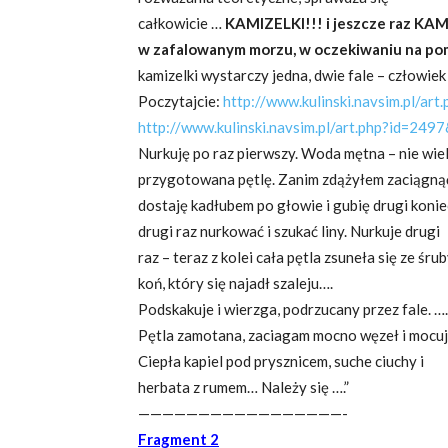
całkowicie …
KAMIZELKI!!! i jeszcze raz KAM
w zafalowanym morzu, w oczekiwaniu na p
kamizelki wystarczy jedna, dwie fale – człowiek
Poczytajcie:
http://www.kulinski.navsim.pl/ar
http://www.kulinski.navsim.pl/art.php?id=24
Nurkuję po raz pierwszy. Woda mętna – nie wie
przygotowana pętlę. Zanim zdążyłem zaciągną
dostaję kadłubem po głowie i gubię drugi konie
drugi raz nurkować i szukać liny. Nurkuje drugi
raz – teraz z kolei cała pętla zsuneła się ze ś
koń, który się najadł szaleju….
Podskakuje i wierzga, podrzucany przez fale. 
Pętla zamotana, zaciagam mocno węzeł i mocuję
Ciepła kapiel pod prysznicem, suche ciuchy i
herbata z rumem… Należy się ….”
—————————————————-
Fragment
2