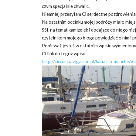
czym specjalnie chwalić.
Niemniej przesyłam Ci serdeczne pozdrowienia
Na ostatnim odcinku mojej podróży miało miej
SSI, na temat kamizelek i dodające do niego ni
czytelnikom mojego bloga powiedzieć o nim i po
Ponieważ jesteś w ostatnim wpisie wymieniony z
Ci link do tegoż wpisu.
http://circumnavigation.pl/kanal-la-manche/