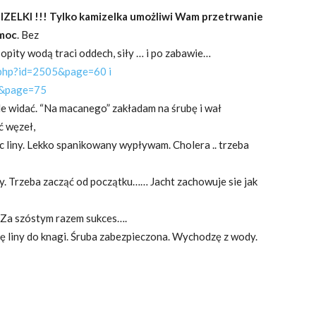
IZELKI !!! Tylko kamizelka umożliwi Wam przetrwanie
omoc
. Bez
 opity wodą traci oddech, siły … i po zabawie…
t.php?id=2505&page=60 i
97&page=75
le widać. “Na macanego” zakładam na śrubę i wał
ć węzeł,
c liny. Lekko spanikowany wypływam. Cholera .. trzeba
ruby. Trzeba zacząć od początku…… Jacht zachowuje sie jak
….Za szóstym razem sukces….
 liny do knagi. Śruba zabezpieczona. Wychodzę z wody.