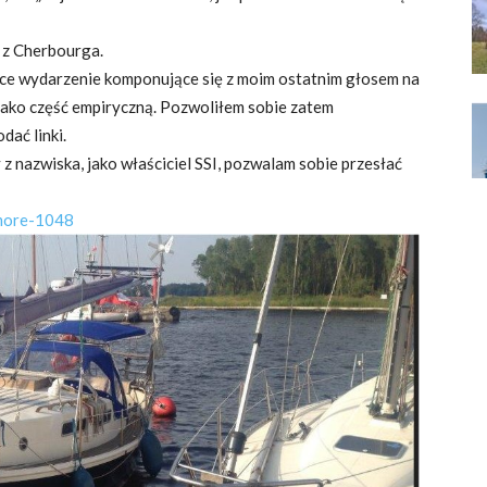
 z Cherbourga.
sce wydarzenie komponujące się z moim ostatnim głosem na
ejako część empiryczną. Pozwoliłem sobie zatem
dać linki.
 nazwiska, jako właściciel SSI, pozwalam sobie przesłać
#more-1048