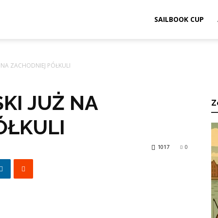
ook.pl
SAILBOOK CUP
 NA ZACHODNIEJ PÓŁKULI
KI JUŻ NA
Z
ÓŁKULI
1017
0