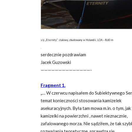
s/y „Eternity”, stalowy, zbudowany w Holandii, LOA – 8,60 m
.
serdecznie pozdrawiam
Jacek Guzowski
——————————————-
Fragment 1.
„… W czerwcu napisałem do Subiektywnego Serw
temat konieczności stosowania kamizelek
asekuracyjnych. Była tam mowa m.in. o tym, jak 
kamizelki na powierzchni , nawet nieznacznie,
zafalowanego morza. Nie sądziłem, że tak szybk
rozważania teoretyczne, sprawdza się