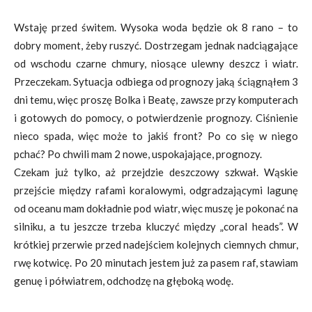
Wstaję przed świtem. Wysoka woda będzie ok 8 rano – to
dobry moment, żeby ruszyć. Dostrzegam jednak nadciągające
od wschodu czarne chmury, niosące ulewny deszcz i wiatr.
Przeczekam. Sytuacja odbiega od prognozy jaką ściągnąłem 3
dni temu, więc proszę Bolka i Beatę, zawsze przy komputerach
i gotowych do pomocy, o potwierdzenie prognozy. Ciśnienie
nieco spada, więc może to jakiś front? Po co się w niego
pchać? Po chwili mam 2 nowe, uspokajające, prognozy.
Czekam już tylko, aż przejdzie deszczowy szkwał. Wąskie
przejście między rafami koralowymi, odgradzającymi lagunę
od oceanu mam dokładnie pod wiatr, więc muszę je pokonać na
silniku, a tu jeszcze trzeba kluczyć między „coral heads”. W
krótkiej przerwie przed nadejściem kolejnych ciemnych chmur,
rwę kotwicę. Po 20 minutach jestem już za pasem raf, stawiam
genuę i półwiatrem, odchodzę na głęboką wodę.