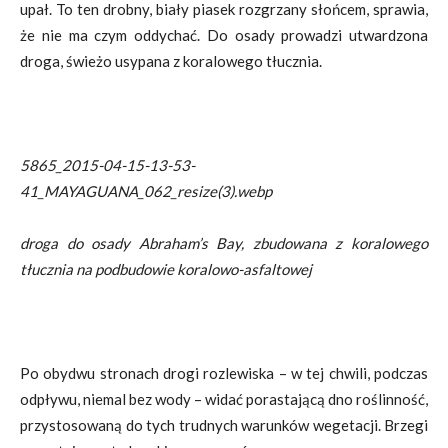
upał. To ten drobny, biały piasek rozgrzany słońcem, sprawia,
że nie ma czym oddychać. Do osady prowadzi utwardzona
droga, świeżo usypana z koralowego tłucznia.
5865_2015-04-15-13-53-
41_MAYAGUANA_062_resize(3).webp
droga do osady Abraham’s Bay, zbudowana z koralowego
tłucznia na podbudowie koralowo-asfaltowej
Po obydwu stronach drogi rozlewiska – w tej chwili, podczas
odpływu, niemal bez wody – widać porastającą dno roślinność,
przystosowaną do tych trudnych warunków wegetacji. Brzegi