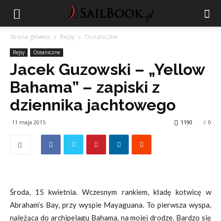
Strona główna
Rejsy
Oceaniczne
Rejsy
Oceaniczne
Jacek Guzowski – „Yellow
Bahama” – zapiski z
dziennika jachtowego
11 maja 2015
1190
0
Środa, 15 kwietnia. Wczesnym rankiem, kładę kotwicę w
Abraham’s Bay, przy wyspie Mayaguana. To pierwsza wyspa,
należąca do archipelagu Bahama, na mojej drodze. Bardzo się