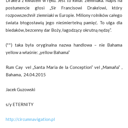
Drake’a z kwiatem w ręku. Jest to kwiat ziemniaka. Napis na
postumencie głosi „Sir Francisowi Drake’owi, który
rozpowszechnił ziemniaki w Europie. Miliony rolników całego
świata błogosławią jego nieśmiertelną pamięć. To ulga dla
biedaków, bezcenny dar Boży, łagodzący okrutną nędzę”.
(**) taka była oryginalna nazwa handlowa – nie Bahama
yellow a właśnie: „yellow Bahama”
Rum Cay vel „Santa Maria de la Conception” vel „Mamaña” ,
Bahama, 24.04.2015
Jacek Guzowski
s/y ETERNITY
http://circumnavigation.pl