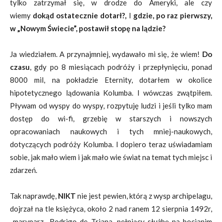
tylko zatrzymał się, w drodze do Ameryki, ale czy
wiemy
dokąd ostatecznie dotarł?,
I
gdzie, po raz pierwszy,
w „Nowym Świecie”, postawił stopę na lądzie?
Ja wiedziałem. A przynajmniej, wydawało mi się, że wiem!
Do
czasu
, gdy po 8 miesiącach podróży i przepłynięciu, ponad
8000 mil, na pokładzie Eternity, dotarłem w okolice
hipotetycznego lądowania Kolumba. I wówczas zwątpiłem.
Pływam od wyspy do wyspy, rozpytuję ludzi i jeśli tylko mam
dostęp do wi-fi, grzebię w starszych i nowszych
opracowaniach naukowych i tych mniej-naukowych,
dotyczących podróży Kolumba. I dopiero teraz uświadamiam
sobie, jak mało wiem i jak mało wie świat na temat tych miejsc i
zdarzeń.
Tak naprawdę,
NIKT
nie jest pewien, którą z wysp archipelagu,
dojrzał na tle księżyca, około 2 nad ranem 12 sierpnia 1492r,
marynarz Rodrigo de Triana, pełniący służbę na bocianim