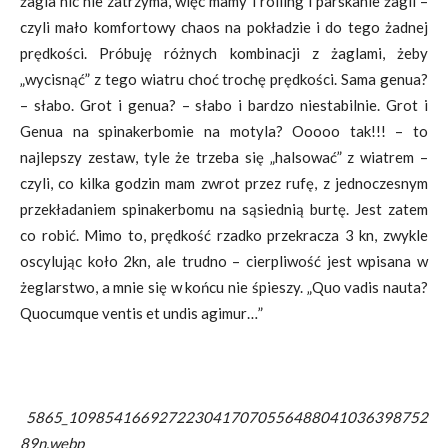
żagla nic nie zatrzyma, więc mamy i rolling i parskanie żagli –
czyli mało komfortowy chaos na pokładzie i do tego żadnej
prędkości. Próbuję różnych kombinacji z żaglami, żeby
„wycisnąć” z tego wiatru choć trochę prędkości. Sama genua?
– słabo. Grot i genua? – słabo i bardzo niestabilnie. Grot i
Genua na spinakerbomie na motyla? Ooooo tak!!! – to
najlepszy zestaw, tyle że trzeba się „halsować” z wiatrem –
czyli, co kilka godzin mam zwrot przez rufę, z jednoczesnym
przekładaniem spinakerbomu na sąsiednią burtę. Jest zatem
co robić. Mimo to, prędkość rzadko przekracza 3 kn, zwykle
oscylując koło 2kn, ale trudno – cierpliwość jest wpisana w
żeglarstwo, a mnie się w końcu nie śpieszy. „Quo vadis nauta?
Quocumque ventis et undis agimur…”
5865_1098541669272230417070556488041036398752
89n.webp