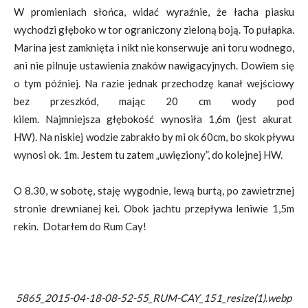
W promieniach słońca, widać wyraźnie, że łacha piasku
wychodzi głęboko w tor ograniczony zieloną boją. To pułapka.
Marina jest zamknięta i nikt nie konserwuje ani toru wodnego,
ani nie pilnuje ustawienia znaków nawigacyjnych. Dowiem się
o tym później. Na razie jednak przechodzę kanał wejściowy
bez przeszkód, mając 20 cm wody pod
kilem. Najmniejsza głębokość wynosiła 1,6m (jest akurat
HW). Na niskiej wodzie zabrakło by mi ok 60cm, bo skok pływu
wynosi ok. 1m. Jestem tu zatem „uwięziony”, do kolejnej HW.
O 8.30, w sobotę, staję wygodnie, lewą burtą, po zawietrznej
stronie drewnianej kei. Obok jachtu przepływa leniwie 1,5m
rekin. Dotarłem do Rum Cay!
5865_2015-04-18-08-52-55_RUM-CAY_151_resize(1).webp