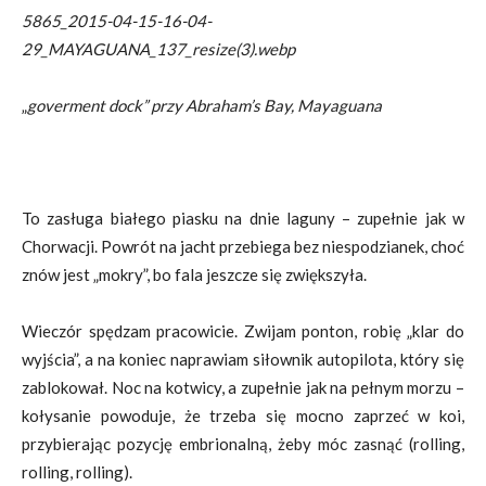
5865_2015-04-15-16-04-
29_MAYAGUANA_137_resize(3).webp
„
goverment dock” przy Abraham’s Bay, Mayaguana
To zasługa białego piasku na dnie laguny – zupełnie jak w
Chorwacji. Powrót na jacht przebiega bez niespodzianek, choć
znów jest „mokry”, bo fala jeszcze się zwiększyła.
Wieczór spędzam pracowicie. Zwijam ponton, robię „klar do
wyjścia”, a na koniec naprawiam siłownik autopilota, który się
zablokował. Noc na kotwicy, a zupełnie jak na pełnym morzu –
kołysanie powoduje, że trzeba się mocno zaprzeć w koi,
przybierając pozycję embrionalną, żeby móc zasnąć (rolling,
rolling, rolling).