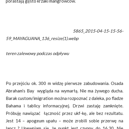
porastają gęsto krzaki mangrowców.
5865_2015-04-15-15-56-
59_MAYAGUANA_136_resize(1).webp
t
eren zalewowy podczas odpływu
Po przejściu ok. 300 m widzę pierwsze zabudowania. Osada
Abraham’s Bay wygląda na wymarłą. Nie ma żywego ducha.
Barak custom/imigration można rozpoznać z daleka, po fladze
Bahama i tablicy informacyjnej. Drzwi zastaję zamknięte.
Próbuję nawiązać łączność przez ukf-kę, ale bez rezultatu.
Jest 14 – apogeum upału – może zrobili sobie przerwę na
lancz ? Upewniam się, że punkt jest czynny do 16.30. Nie