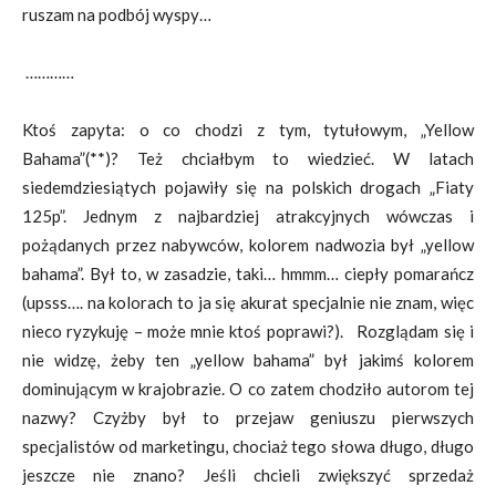
ruszam na podbój wyspy…
…………
Ktoś zapyta: o co chodzi z tym, tytułowym, „Yellow
Bahama”(**)? Też chciałbym to wiedzieć. W latach
siedemdziesiątych pojawiły się na polskich drogach „Fiaty
125p”. Jednym z najbardziej atrakcyjnych wówczas i
pożądanych przez nabywców, kolorem nadwozia był „yellow
bahama”. Był to, w zasadzie, taki… hmmm… ciepły pomarańcz
(upsss…. na kolorach to ja się akurat specjalnie nie znam, więc
nieco ryzykuję – może mnie ktoś poprawi?). Rozglądam się i
nie widzę, żeby ten „yellow bahama” był jakimś kolorem
dominującym w krajobrazie. O co zatem chodziło autorom tej
nazwy? Czyżby był to przejaw geniuszu pierwszych
specjalistów od marketingu, chociaż tego słowa długo, długo
jeszcze nie znano? Jeśli chcieli zwiększyć sprzedaż