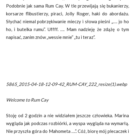
Podobnie jak sama Rum Cay. W tle przewijają się bukanierzy,
korsarze flibustierzy, piraci, Jolly Roger, haki do abordażu.
Słychać niemal pobrzękiwanie mieczy i słowa pieśni „…. jo ho
ho, i butelka rumu”. Uffff. …. Mam nadzieję że zdążę o tym
napisać, zanim znów „wessie mnie” „tu i teraz”.
5865_2015-04-18-12-09-42_RUM-CAY_222_resize(1).webp
Welcome to Rum Cay
Stoję od 2 godzin a nie widziałem jeszcze człowieka. Marina
wygląda jak podczas rozbiórki, a wyspa wygląda na wymarłą.
Nie przyszła góra do Mahometa ….”. Cóż, biorę mój plecaczek i