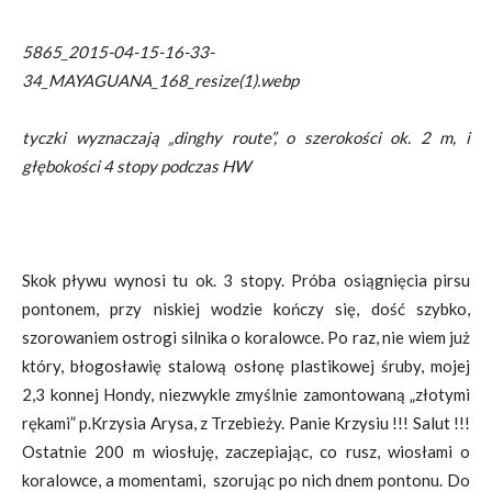
5865_2015-04-15-16-33-
34_MAYAGUANA_168_resize(1).webp
tyczki wyznaczają „dinghy route”, o szerokości ok. 2 m, i
głębokości 4 stopy podczas HW
Skok pływu wynosi tu ok. 3 stopy. Próba osiągnięcia pirsu
pontonem, przy niskiej wodzie kończy się, dość szybko,
szorowaniem ostrogi silnika o koralowce. Po raz, nie wiem już
który, błogosławię stalową osłonę plastikowej śruby, mojej
2,3 konnej Hondy, niezwykle zmyślnie zamontowaną „złotymi
rękami” p.Krzysia Arysa, z Trzebieży. Panie Krzysiu !!! Salut !!!
Ostatnie 200 m wiosłuję, zaczepiając, co rusz, wiosłami o
koralowce, a momentami, szorując po nich dnem pontonu. Do