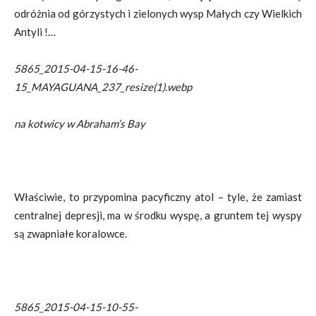
odróżnia od górzystych i zielonych wysp Małych czy Wielkich
Antyli !…
5865_2015-04-15-16-46-
15_MAYAGUANA_237_resize(1).webp
na kotwicy w Abraham’s Bay
Właściwie, to przypomina pacyficzny atol – tyle, że zamiast
centralnej depresji, ma w środku wyspę, a gruntem tej wyspy
są zwapniałe koralowce.
5865_2015-04-15-10-55-