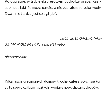
Po odprawie, w trybie ekspresowym, obchodzę osadę. Raz –
upał jest taki, że mózg paruje, a nie zabrałem ze sobą wody.
Dwa – nie bardzo jest co oglądać.
5865_2015-04-15-14-43-
33_MAYAGUANA_071_resize(1).webp
nieczynny bar
Kilkanaście drewnianych domów, trochę wałęsających się kur,
za to sporo całkiem niezłych i w miarę nowych, samochodów.