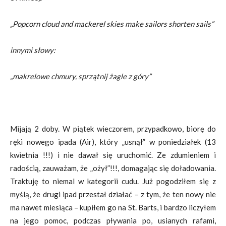
„Popcorn cloud and mackerel skies make sailors shorten sails”
innymi słowy:
„makrelowe chmury, sprzątnij żagle z góry”
Mijają 2 doby. W piątek wieczorem, przypadkowo, biorę do
ręki nowego ipada (Air), który „usnął” w poniedziałek (13
kwietnia !!!) i nie dawał się uruchomić. Ze zdumieniem i
radością, zauważam, że „ożył”!!!, domagając się doładowania.
Traktuję to niemal w kategorii cudu. Już pogodziłem się z
myślą, że drugi ipad przestał działać – z tym, że ten nowy nie
ma nawet miesiąca – kupiłem go na St. Barts, i bardzo liczyłem
na jego pomoc, podczas pływania po, usianych rafami,