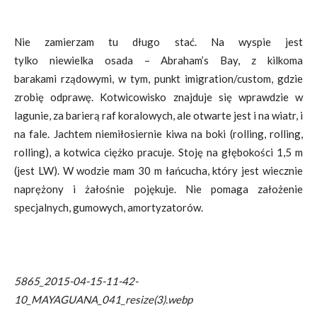
Nie zamierzam tu długo stać. Na wyspie jest
tylko niewielka osada – Abraham’s Bay, z kilkoma
barakami rządowymi, w tym, punkt imigration/custom, gdzie
zrobię odprawę. Kotwicowisko znajduje się wprawdzie w
lagunie, za barierą raf koralowych, ale otwarte jest i na wiatr, i
na fale. Jachtem niemiłosiernie kiwa na boki (rolling, rolling,
rolling), a kotwica ciężko pracuje. Stoję na głębokości 1,5 m
(jest LW). W wodzie mam 30 m łańcucha, który jest wiecznie
naprężony i żałośnie pojękuje. Nie pomaga założenie
specjalnych, gumowych, amortyzatorów.
5865_2015-04-15-11-42-
10_MAYAGUANA_041_resize(3).webp