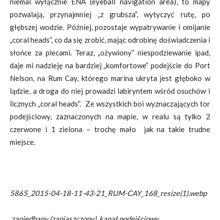
niemal wyłącznie ENA (eyeball navigation area), to mapy
pozwalają, przynajmniej „z grubsza”, wytyczyć rutę, po
głębszej wodzie. Później, pozostaje wypatrywanie i omijanie
„coral heads”, co da się zrobić, mając odrobinę doświadczenia i
słońce za plecami. Teraz, „ożywiony” niespodziewanie ipad,
daje mi nadzieję na bardziej „komfortowe” podejście do Port
Nelson, na Rum Cay, którego marina ukryta jest głęboko w
lądzie, a droga do niej prowadzi labiryntem wśród osuchów i
licznych „coral heads”. Ze wszystkich boi wyznaczających tor
podejściowy, zaznaczonych na mapie, w realu są tylko 2
czerwone i 1 zielona – trochę mało jak na takie trudne
miejsce.
5865_2015-04-18-11-43-21_RUM-CAY_168_resize(1).webp
zaniedbany (zapiaszczony), kanał podejściowy