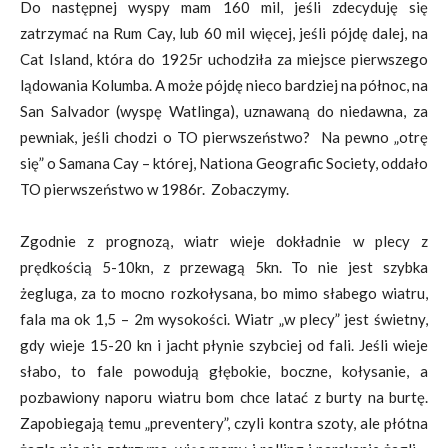
Do następnej wyspy mam 160 mil, jeśli zdecyduję się
zatrzymać na Rum Cay, lub 60 mil więcej, jeśli pójdę dalej, na
Cat Island, która do 1925r uchodziła za miejsce pierwszego
lądowania Kolumba. A może pójdę nieco bardziej na północ, na
San Salvador (wyspę Watlinga), uznawaną do niedawna, za
pewniak, jeśli chodzi o TO pierwszeństwo? Na pewno „otrę
się” o Samana Cay – której, Nationa Geografic Society, oddało
TO pierwszeństwo w 1986r. Zobaczymy.
Zgodnie z prognozą, wiatr wieje dokładnie w plecy z
prędkością 5-10kn, z przewagą 5kn. To nie jest szybka
żegluga, za to mocno rozkołysana, bo mimo słabego wiatru,
fala ma ok 1,5 – 2m wysokości. Wiatr „w plecy” jest świetny,
gdy wieje 15-20 kn i jacht płynie szybciej od fali. Jeśli wieje
słabo, to fale powodują głębokie, boczne, kołysanie, a
pozbawiony naporu wiatru bom chce latać z burty na burtę.
Zapobiegają temu „preventery”, czyli kontra szoty, ale płótna