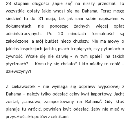
28 stopami długości „łapie się” na niższy przedział. To
wszystkie opłaty jakie wnosi się na Bahama. Teraz mogę
siedzieć tu do 31 maja, tak jak sam sobie napisałem w
dokumentach, nie ponosząc żadnych więcej opłat
administracyjnych. Po 20 minutach formalności są
zakończone, a mój budżet nieco chudszy. Nie ma mowy o
jakichś inspekcjach jachtu, psach tropiących, czy pytaniach o
żywność. Wcale się nie dziwię – w tym upale?, na takich
płyciznach? … Komu by się chciało? I kto miałby to robić –
dziewczyny?!
Z ciekawostek – nie wymaga się odprawy wyjściowej z
Bahama – należy tylko odesłać celny kwit importowy. Jacht
został, „czasowo, zaimportowany na Bahama”. Gdy ktoś
planuje tu wrócić, powinien kwit odesłać, żeby nie mieć w
przyszłości kłopotów z celnikami.