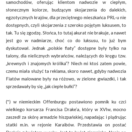
samochodów, oferując klientom nadwozie w ciepłym,
słonecznym kolorze, budzącym skojarzenia do dalekich,
egzotycznych krajów, dla przeciętnego mieszkańca PRL-u nie
dostępnych, czyli skojarzenia z szeroko pojętym luksusem, to
tak. Tu się zgodzę. Słońca, to tutaj akurat nie brakuje, a nawet
jest go w nadmiarze, choć co do luksusu, to już bym
dyskutował. Jednak „polskie fiaty” dostępne były tylko na
talony, dla nielicznych wybrańców, należących do kręgu tzw.
„krewnych i znajomych królika”? Niech mi ktoś zatem powie,
czemu miała służyć ta reklama, skoro nawet, gdyby nadwozia
Fiatów malowane były na różowo, w zielone gwiazdki, i tak
sprzedawały by się „jak ciepłe bułki”?
(*) w niemieckim Offenburgu postawiono pomnik ku czci
wielkiego korsarza Francisa Drake’a, który w XVIw, mocno
zaszedł za skórę armadzie hiszpańskiej, napadając i plądrując
statki m.in. w rejonie Karaibów. Przedstawia on postać