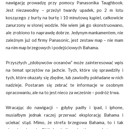
nawigację prowadzę przy pomocy Panasonika Taughbook.
Jest niezawodny – przeżył twardy upadek, po 2 m lotu
koszącego z burty na burtę i 10 minutową kąpiel, całkowicie
zanurzony w słonej wodzie. Nie wiem jak go skonstruowano,
ale zrobiono to naprawdę dobrze. Jedynym mankamentem, nie
zależnym już od firmy Panasonic, jest zestaw map – nie mam
na nim map brzegowych i podejściowych Bahama.
Przyszłych „zdobywców oceanów” może zainteresować wpis
na temat sprzętów na jachcie. Tych, które się sprawdziły i
tych, które okazały się zbędne, lub zawiodły pokładane w nich
nadzieje. Postaram się zebrać te informacje w osobnym
opracowaniu, ale na to jest nieco za wcześnie – podróż trwa.
Wracając do nawigacji – gdyby padły i ipad, i iphone,
musiałbym jednak raczej przerwać eksplorację Bahama i
uciekać stąd. Mimo, że strefa brzegowa Bahama, to i tak