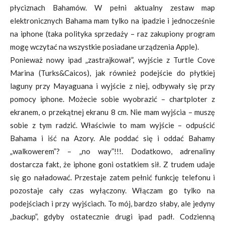
płyciznach Bahamów. W pełni aktualny zestaw map
elektronicznych Bahama mam tylko na ipadzie i jednocześnie
na iphone (taka polityka sprzedaży – raz zakupiony program
mogę wczytać na wszystkie posiadane urządzenia Apple).
Ponieważ nowy ipad „zastrajkował”, wyjście z Turtle Cove
Marina (Turks&Caicos), jak również podejście do płytkiej
laguny przy Mayaguana i wyjście z niej, odbywały się przy
pomocy iphone. Możecie sobie wyobrazić – chartploter z
ekranem, o przekątnej ekranu 8 cm. Nie mam wyjścia – muszę
sobie z tym radzić. Właściwie to mam wyjście – odpuścić
Bahama i iść na Azory. Ale poddać się i oddać Bahamy
„walkowerem”? – „no way”!!!. Dodatkowo, adrenaliny
dostarcza fakt, że iphone goni ostatkiem sił. Z trudem udaje
się go naładować. Przestaje zatem pełnić funkcję telefonu i
pozostaje cały czas wyłączony. Włączam go tylko na
podejściach i przy wyjściach. To mój, bardzo słaby, ale jedyny
„backup”, gdyby ostatecznie drugi ipad padł. Codzienną