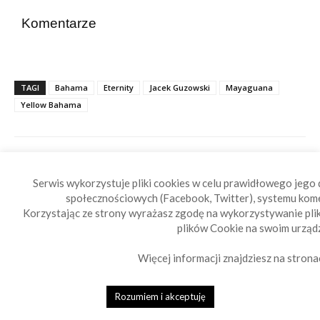
Komentarze
TAGI
Bahama
Eternity
Jacek Guzowski
Mayaguana
Yellow Bahama
Serwis wykorzystuje pliki cookies w celu prawidłowego jego d
społecznościowych (Facebook, Twitter), systemu kom
Korzystając ze strony wyrażasz zgodę na wykorzystywanie pl
plików Cookie na swoim urządz
POWIĄZANE ARTYKUŁY
WIĘCEJ OD AUTORA
Więcej informacji znajdziesz na strona
AIS OD STRONY KONSUMENTA
Rozumiem i akceptuję
Porady