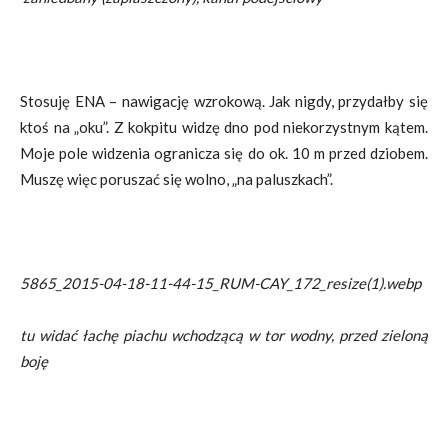
Stosuję ENA – nawigację wzrokową. Jak nigdy, przydałby się
ktoś na „oku”. Z kokpitu widzę dno pod niekorzystnym kątem.
Moje pole widzenia ogranicza się do ok. 10 m przed dziobem.
Muszę więc poruszać się wolno, „na paluszkach”.
5865_2015-04-18-11-44-15_RUM-CAY_172_resize(1).webp
tu widać łachę piachu wchodzącą w tor wodny, przed zieloną
boję