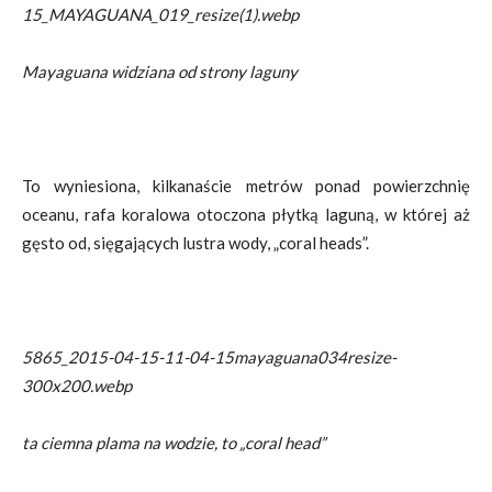
15_MAYAGUANA_019_resize(1).webp
Mayaguana widziana od strony laguny
To wyniesiona, kilkanaście metrów ponad powierzchnię
oceanu, rafa koralowa otoczona płytką laguną, w której aż
gęsto od, sięgających lustra wody, „coral heads”.
5865_2015-04-15-11-04-15mayaguana034resize-
300x200.webp
ta ciemna plama na wodzie, to „coral head”