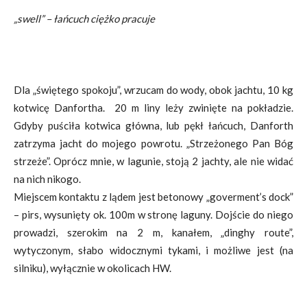
„swell” – łańcuch ciężko pracuje
Dla „świętego spokoju”, wrzucam do wody, obok jachtu, 10 kg
kotwicę Danfortha. 20 m liny leży zwinięte na pokładzie.
Gdyby puściła kotwica główna, lub pękł łańcuch, Danforth
zatrzyma jacht do mojego powrotu. „Strzeżonego Pan Bóg
strzeże”. Oprócz mnie, w lagunie, stoją 2 jachty, ale nie widać
na nich nikogo.
Miejscem kontaktu z lądem jest betonowy „goverment’s dock”
– pirs, wysunięty ok. 100m w stronę laguny. Dojście do niego
prowadzi, szerokim na 2 m, kanałem, „dinghy route”,
wytyczonym, słabo widocznymi tykami, i możliwe jest (na
silniku), wyłącznie w okolicach HW.