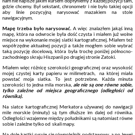
nam nie napisze jakim kursem dopłyniemy z każdej pozycji tam,
gdzie chcemy. Był sekstant, chronometr i nie było takiej opcji
aby linie pozycyjną narysować mazakiem na stole
nawigacyjnym.
Mapę trzeba było narysować.
A więc znalazłem jakąś inną
mapę, która na odwrocie była dość czysta i miałem już wolne
miejsce na wykonanie mojej siatki kartograficznej. Miałem też
współrzędne aktualnej pozycji a także mogłem sobie wybrać
taką pozycję docelową, która była trochę poniżej północno-
zachodniego skraju Hiszpanii po drugiej stronie Zatoki.
Miałem więc różnicę szerokości geograficznej oraz wysokość
mojej czystej karty papieru w milimetrach, na której miała
powstać moja siatka. To jest potrzebne. Każda minuta
szerokości to jedna mila morska,
ale nie są one równe sobie,
tylko zależne od miejsca geograficznego (odległości od
równika).
Na siatce kartograficznej Merkatora używanej do nawigacji
mile morskie (minuty) są tym dłuższe im dalej od równika.
Odległości wzajemne między południkami są natomiast równe
sobie i zależne tylko od skali mapy.
Na dole kartki rysuje się równoleżnik podstawowy, a po lewej