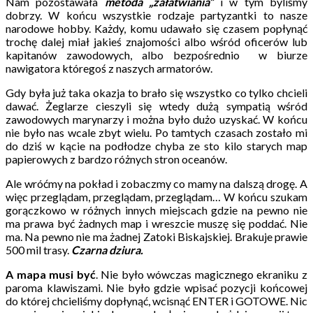
Nam pozostawała
metoda „załatwiania”
i w tym byliśmy
dobrzy. W końcu wszystkie rodzaje partyzantki to nasze
narodowe hobby. Każdy, komu udawało się czasem popłynąć
trochę dalej miał jakieś znajomości albo wśród oficerów lub
kapitanów zawodowych, albo bezpośrednio w biurze
nawigatora któregoś z naszych armatorów.
Gdy była już taka okazja to brało się wszystko co tylko chcieli
dawać. Żeglarze cieszyli się wtedy dużą sympatią wśród
zawodowych marynarzy i można było dużo uzyskać. W końcu
nie było nas wcale zbyt wielu. Po tamtych czasach zostało mi
do dziś w kącie na podłodze chyba ze sto kilo starych map
papierowych z bardzo różnych stron oceanów.
Ale wróćmy na pokład i zobaczmy co mamy na dalszą drogę. A
więc przeglądam, przeglądam, przeglądam… W końcu szukam
gorączkowo w różnych innych miejscach gdzie na pewno nie
ma prawa być żadnych map i wreszcie muszę się poddać. Nie
ma. Na pewno nie ma żadnej Zatoki Biskajskiej. Brakuje prawie
500 mil trasy.
Czarna dziura.
A mapa musi być
. Nie było wówczas magicznego ekraniku z
paroma klawiszami. Nie było gdzie wpisać pozycji końcowej
do której chcieliśmy dopłynąć, wcisnąć ENTER i GOTOWE. Nic