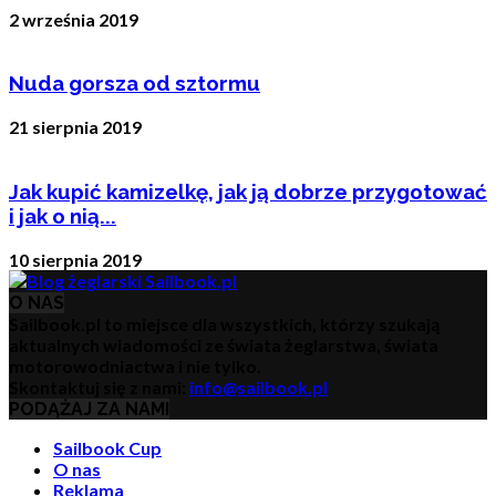
2 września 2019
Nuda gorsza od sztormu
21 sierpnia 2019
Jak kupić kamizelkę, jak ją dobrze przygotować
i jak o nią...
10 sierpnia 2019
O NAS
Sailbook.pl to miejsce dla wszystkich, którzy szukają
aktualnych wiadomości ze świata żeglarstwa, świata
motorowodniactwa i nie tylko.
Skontaktuj się z nami:
info@sailbook.pl
PODĄŻAJ ZA NAMI
Sailbook Cup
O nas
Reklama