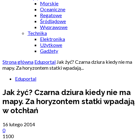
Morskie
Oceaniczne
Regatowe
Śródlądowe
Wyprawowe
Technika
Elektronika
Użytkowe
Gadżety
Strona główna
Eduportal
Jak żyć? Czarna dziura kiedy nie ma
mapy. Za horyzontem statki wpadają...
Eduportal
Jak żyć? Czarna dziura kiedy nie ma
mapy. Za horyzontem statki wpadają
w otchłań
16 lutego 2014
0
1100