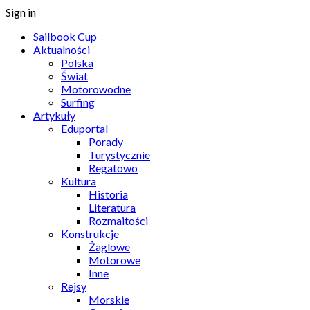
Sign in
Sailbook Cup
Aktualności
Polska
Świat
Motorowodne
Surfing
Artykuły
Eduportal
Porady
Turystycznie
Regatowo
Kultura
Historia
Literatura
Rozmaitości
Konstrukcje
Żaglowe
Motorowe
Inne
Rejsy
Morskie