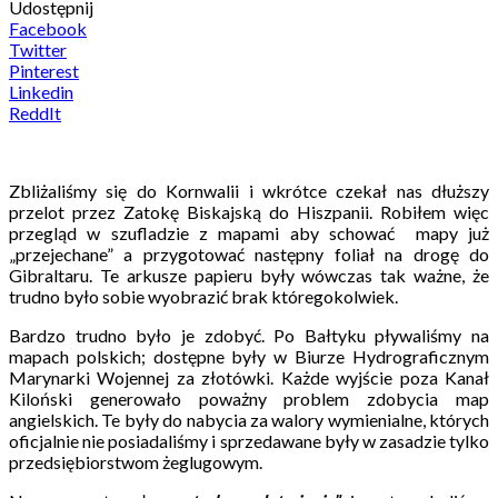
Udostępnij
Facebook
Twitter
Pinterest
Linkedin
ReddIt
Zbliżaliśmy się do Kornwalii i wkrótce czekał nas dłuższy
przelot przez Zatokę Biskajską do Hiszpanii. Robiłem więc
przegląd w szufladzie z mapami aby schować mapy już
„przejechane” a przygotować następny foliał na drogę do
Gibraltaru. Te arkusze papieru były wówczas tak ważne, że
trudno było sobie wyobrazić brak któregokolwiek.
Bardzo trudno było je zdobyć. Po Bałtyku pływaliśmy na
mapach polskich; dostępne były w Biurze Hydrograficznym
Marynarki Wojennej za złotówki. Każde wyjście poza Kanał
Kiloński generowało poważny problem zdobycia map
angielskich. Te były do nabycia za walory wymienialne, których
oficjalnie nie posiadaliśmy i sprzedawane były w zasadzie tylko
przedsiębiorstwom żeglugowym.