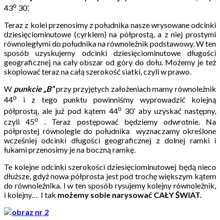
o
43
30’.
Teraz z kolei przenosimy z południka nasze wrysowane odcinki
dziesięciominutowe (cyrklem) na półprostą, a z niej prostymi
równoległymi do południka na równoleżnik podstawowy. W ten
sposób uzyskujemy odcinki dziesięciominutowe długości
geograficznej na cały obszar od góry do dołu. Możemy je też
skopiować teraz na całą szerokość siatki, czyli w prawo.
W
punkcie „B”
przy przyjętych założeniach mamy równoleżnik
o
44
i z tego punktu powinniśmy wyprowadzić kolejną
o
półprostą, ale już pod kątem 44
30’ aby uzyskać następny,
o
czyli 45
. Teraz postępować będziemy odwrotnie. Na
półprostej równolegle do południka wyznaczamy określone
wcześniej odcinki długości geograficznej z dolnej ramki i
łukami przenosimy je na boczną ramkę.
Te kolejne odcinki szerokości dziesięciominutowej będą nieco
dłuższe, gdyż nowa półprosta jest pod trochę większym kątem
do równoleżnika. I w ten sposób rysujemy kolejny równoleżnik,
i kolejny… I tak
możemy sobie narysować CAŁY ŚWIAT.