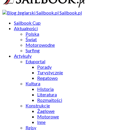
Sailbook.pl
Sailbook Cup
Aktualności
Polska
Świat
Motorowodne
Surfing
Artykuły
Eduportal
Porady
Turystycznie
Regatowo
Kultura
Historia
Literatura
Rozmaitości
Konstrukcje
Żaglowe
Motorowe
Inne
Rejsy