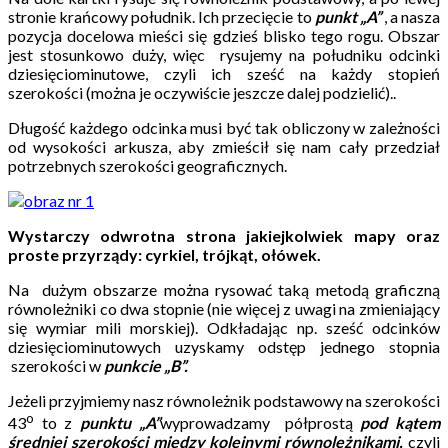
stronie krańcowy południk. Ich przecięcie to
punkt „A”
, a nasza
pozycja docelowa mieści się gdzieś blisko tego rogu. Obszar
jest stosunkowo duży, więc rysujemy na południku odcinki
dziesięciominutowe, czyli ich sześć na każdy stopień
szerokości (można je oczywiście jeszcze dalej podzielić)..
Długość każdego odcinka musi być tak obliczony w zależności
od wysokości arkusza, aby zmieścił się nam cały przedział
potrzebnych szerokości geograficznych.
Wystarczy odwrotna strona jakiejkolwiek mapy oraz
proste przyrządy: cyrkiel, trójkąt, ołówek.
Na dużym obszarze można rysować taką metodą graficzną
równoleżniki co dwa stopnie (nie więcej z uwagi na zmieniający
się wymiar mili morskiej). Odkładając np. sześć odcinków
dziesięciominutowych uzyskamy odstęp jednego stopnia
szerokości w
punkcie „B”.
Jeżeli przyjmiemy nasz równoleżnik podstawowy na szerokości
o
43
to z
punktu „A”
wyprowadzamy półprostą
pod kątem
średniej szerokości między kolejnymi równoleżnikami,
czyli