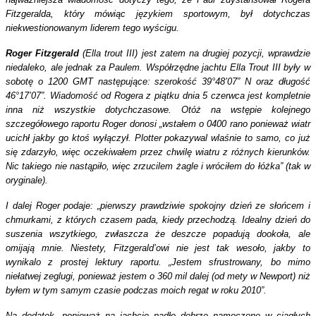
Fitzgeralda, który mówiąc językiem sportowym, był dotychczas
niekwestionowanym liderem tego wyścigu.
Roger Fitzgerald
(Ella trout III) jest zatem na drugiej pozycji, wprawdzie
niedaleko, ale jednak za Paulem. Współrzędne jachtu Ella Trout III były w
sobotę o 1200 GMT następujące: szerokość 39°48’07” N oraz długość
46°17’07”. Wiadomość od Rogera z piątku dnia 5 czerwca jest kompletnie
inna niż wszystkie dotychczasowe. Otóż na wstępie kolejnego
szczegółowego raportu Roger donosi „wstałem o 0400 rano ponieważ wiatr
ucichł jakby go ktoś wyłączył. Plotter pokazywal wlaśnie to samo, co już
się zdarzyło, więc oczekiwałem przez chwilę wiatru z różnych kierunków.
Nic takiego nie nastąpiło, więc zrzucilem żagle i wróciłem do łóżka” (tak w
oryginale).
I dalej Roger podaje: „pierwszy prawdziwie spokojny dzień ze słońcem i
chmurkami, z których czasem pada, kiedy przechodzą. Idealny dzień do
suszenia wszytkiego, zwłaszcza że deszcze popadują dookoła, ale
omijają mnie. Niestety, Fitzgerald’owi nie jest tak wesoło, jakby to
wynikalo z prostej lektury raportu. „Jestem sfrustrowany, bo mimo
niełatwej zeglugi, ponieważ jestem o 360 mil dalej (od mety w Newport) niż
byłem w tym samym czasie podczas moich regat w roku 2010”.
Na dodatek, ponieważ na jachcie padło dobrze namoczone w ciągłych