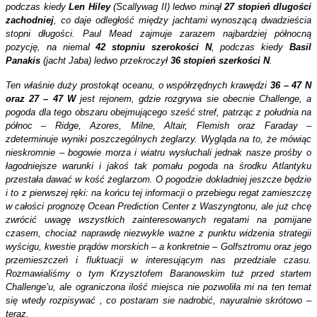
podczas kiedy
Len Hiley
(Scallywag II) ledwo minął
27 stopień dlugości
zachodniej
, co daje odległość między jachtami wynoszącą dwadzieścia
stopni długości. Paul Mead zajmuje zarazem najbardziej północną
pozycję, na niemal
42 stopniu szerokości N
, podczas kiedy
Basil
Panakis
(jacht Jaba) ledwo przekroczył
36 stopień szerkości N
.
Ten właśnie duży prostokąt oceanu, o współrzędnych krawędzi
36 – 47 N
oraz 27 – 47 W
jest rejonem, gdzie rozgrywa sie obecnie Challenge, a
pogoda dla tego obszaru obejmującego sześć stref, patrząc z południa na
północ – Ridge, Azores, Milne, Altair, Flemish oraz Faraday –
zdeterminuje wyniki poszczególnych żeglarzy. Wygląda na to, że mówiąc
nieskromnie – bogowie morza i wiatru wysłuchali jednak nasze prośby o
łagodniejsze warunki i jakoś tak pomału pogoda na środku Atlantyku
przestała dawać w kość żeglarzom. O pogodzie dokładniej jeszcze będzie
i to z pierwszej ręki: na końcu tej informacji o przebiegu regat zamieszczę
w całości prognozę Ocean Prediction Center z Waszyngtonu, ale już chcę
zwrócić uwagę wszystkich zainteresowanych regatami na pomijane
czasem, chociaż naprawdę niezwykle ważne z punktu widzenia strategii
wyścigu, kwestie prądów morskich – a konkretnie – Golfsztromu oraz jego
przemieszczeń i fluktuacji w interesującym nas przedziale czasu.
Rozmawialiśmy o tym Krzysztofem Baranowskim tuż przed startem
Challenge’u, ale ograniczona ilość miejsca nie pozwoliła mi na ten temat
się wtedy rozpisywać , co postaram sie nadrobić, nayuralnie skrótowo –
teraz.