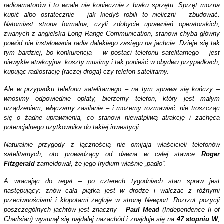
radioamatorów i to wcale nie koniecznie z braku sprzętu. Sprzęt mozna
kupić albo ostatecznie – jak kiedyś robili to nieliczni – zbudować.
Natomiast strona formalna, czyli zdobycie uprawnień operatorskich,
zwanych z angielska Long Range Communication, stanowi chyba główny
powód nie instalowania radia dalekiego zasięgu na jachcie. Dzieje się tak
tym bardziej, bo konkurencja – w postaci telefonu satelitarnego – jest
niewykle atrakcyjna: koszty musimy i tak ponieść w obydwu przypadkach,
kupując radiostację (raczej drogą) czy telefon satelitarny.
Ale w przypadku telefonu satelitarnego – na tym sprawa się kończy –
wnosimy odpowiednie opłaty, bierzemy telefon, który jest małym
urządzeniem, włączamy zasilanie – i możemy rozmawiać, nie troszcząc
się o żadne uprawnienia, co stanowi niewątpliwą atrakcję i zachęca
potencjalnego użytkownika do takiej inwestycji.
Naturalnie przygody z łącznością nie omijają właścicieli telefonów
satelitarnych, oto prowadzący od dawna w całej stawce
Roger
Fitzgerald
zameldował, że jego Irydium właśnie „padło”.
A wracając do regat – po czterech tygodniach stan spraw jest
następujący: znów cała piątka jest w drodze i walcząc z różnymi
przeciwnościami i kłopotami żegluje w stronę Newport. Rozrzut pozycji
poszczególnych jachtów jest znaczny –
Paul Mead
(Independence Ii of
Charlsian) wysunął się najdalej nazachód i znajduje się na
47 stopniu W
,