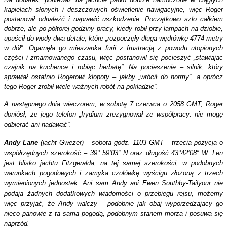
kąpielach słonych i deszczowych oświetlenie nawigacyjne, więc Roger
postanowił odnaleźć i naprawić uszkodzenie. Początkowo szło całkiem
dobrze, ale po półtorej godziny pracy, kiedy robił przy lampach na dziobie,
upuścił do wody dwa detale, które „rozpoczęły długą wędrówkę 4774 metry
w dół”. Ogarnęła go mieszanka furii z frustracją z powodu utopionych
części i zmarnowanego czasu, więc postanowil się pocieszyć „stawiając
czajnik na kuchence i robiąc herbatę”. Na pocieszenie – silnik, który
sprawiał ostatnio Rogerowi kłopoty – jakby „wrócił do normy”, a oprócz
tego Roger zrobił wiele ważnych robót na pokładzie”.
A następnego dnia wieczorem, w sobotę 7 czerwca o 2058 GMT, Roger
doniósł, że jego telefon „Irydium zrezygnował ze współpracy: nie mogę
odbierać ani nadawać”.
Andy Lane
(jacht Gwezer) – sobota godz. 1103 GMT – trzecia pozycja o
współrzędnych szerokość –
39°
59’03” N oraz długość 43°42’08” W. Len
jest blisko jachtu Fitzgeralda, na tej samej szerokości, w podobnych
warunkach pogodowych i zamyka czołówkę wyścigu złożoną z trzech
wymienionych jednostek. Ani sam Andy ani Ewen Southby-Tailyour nie
podają żadnych dodatkowych wiadomości o przebiegu rejsu, możemy
więc przyjąć, że Andy walczy – podobnie jak obaj wyporzedzający go
nieco panowie z tą samą pogodą, podobnym stanem morza i posuwa się
naprzód.