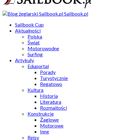
Sailbook.pl
Sailbook Cup
Aktualności
Polska
Świat
Motorowodne
Surfing
Artykuły
Eduportal
Porady
Turystycznie
Regatowo
Kultura
Historia
Literatura
Rozmaitości
Konstrukcje
Żaglowe
Motorowe
Inne
Rejsy