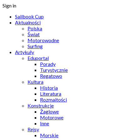
Sign in
Sailbook Cup
Aktualności
Polska
Świat
Motorowodne
Surfing
Artykuły
Eduportal
Porady
Turystycznie
Regatowo
Kultura
Historia
Literatura
Rozmaitości
Konstrukcje
Żaglowe
Motorowe
Inne
Rejsy
Morskie