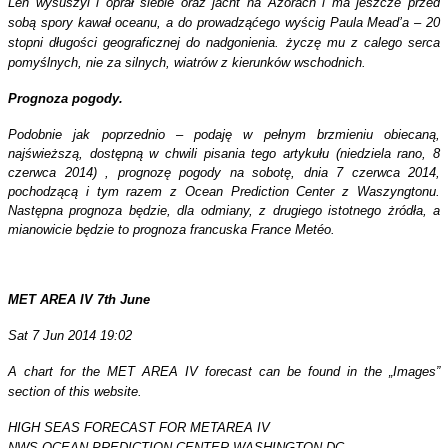
Len wysuszyl i oprał siebie oraz jacht na Azorach i ma jeszcze przed
sobą spory kawał oceanu, a do prowadząćego wyścig Paula Mead’a – 20
stopni długości geograficznej do nadgonienia. życzę mu z calego serca
pomyślnych, nie za silnych, wiatrów z kierunków wschodnich.
Prognoza pogody.
Podobnie jak poprzednio – podaję w pełnym brzmieniu obiecaną,
najświeższą, dostępną w chwili pisania tego artykułu (niedziela rano, 8
czerwca 2014) , prognozę pogody na sobotę, dnia 7 czerwca 2014,
pochodzącą i tym razem z Ocean Prediction Center z Waszyngtonu.
Następna prognoza będzie, dla odmiany, z drugiego istotnego żródła, a
mianowicie będzie to prognoza francuska France Metéo.
MET AREA IV 7th June
Sat 7 Jun 2014 19:02
A chart for the MET AREA IV forecast can be found in the „Images”
section of this website.
HIGH SEAS FORECAST FOR METAREA IV
NWS OCEAN PREDICTION CENTER WASHINGTON DC