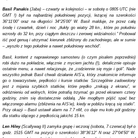
Basil Panakis
(Jaba) – czwarty w kolejności – w sobotę o 0805 UTC (nie
GMT !) był na najbardziej południowej pozycji, leżącej na szerokości
36°11’00” oraz na długości 34°25’00” W. Basil malduje, że przez całą
środę i czwartek, dzień i noc „tłukły go wiatry 28 kn., które po południu
wzrosły do 32 kn, przy ciągłym deszczu i zerowej widzialności.” Probowal
iść pod genuą i utrzymać kierunek zbliżony do zachodniego, ale w sumie
– „wyszło z tego południe a nawet południowy wschód”.
Basil, kontent z naprawionego samosteru (o czym pisalem poprzednio)
robi dużo na pokładzie, włącznie z myciem jachtu (!), detalicznie opisuje
ostatnie
menu
, a nawet relacjonuje, że „codziennie się myje i goli”. Nade
wszystko jednak Basil chwali działanie AIS’a, który znakomicie informuje
go o towarzystwie, prędkości i kursie statków. Szczególnie zadowolony
jest z mijania szybkich statków, które prędko „znikają z ekranu”, w
odróżnieniu od wolnych, które potrafią trzymać go przed ekranem cztery
godziny, znim się dostatecznie oddalą. „Nie mogłbym pójść spać bez
włączonego alarmu (zbliżenia na AIS’ie), kiedy w pobliżu kręcą się statki”.
Przy okazji – Basil ustawił alarm na 7.7 nM, co daje mu koło pół godziny
dla statku idącego z prędkością jakichś 15 kn.
Len Hiley
(Scallywag II) zamyka grupę i wczoraj (sobota, 7 czerwca) był o
godz. 1515 GMT na pozycji o szerokości 38°36’12” N oraz 27°04’50” W.