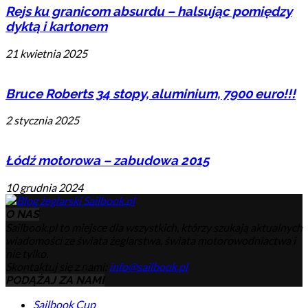
Rejs ku granicom absurdu – halsując pomiędzy
dyktą i kartonem
21 kwietnia 2025
Bruce Roberts 34 stopy, aluminium, 7900 euro!!!
2 stycznia 2025
Łódź motorowa – zabudowa 2015
10 grudnia 2024
O NAS
Sailbook.pl to miejsce dla wszystkich, którzy szukają aktualnych
wiadomości ze świata żeglarstwa, świata motorowodniactwa i
nie tylko.
Skontaktuj się z nami:
info@sailbook.pl
PODĄŻAJ ZA NAMI
Sailbook Cup