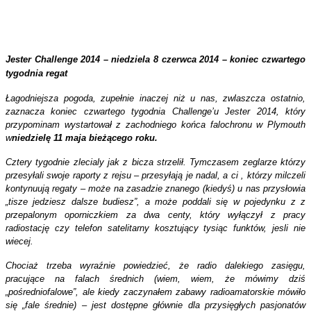
Jester Challenge 2014 – niedziela 8 czerwca 2014 – koniec czwartego
tygodnia regat
Łagodniejsza pogoda, zupełnie inaczej niż u nas, zwlaszcza ostatnio,
zaznacza koniec czwartego tygodnia Challenge’u Jester 2014, który
przypominam wystartował z zachodniego końca falochronu w Plymouth
w
niedzielę 11 maja bieżącego roku.
Cztery tygodnie zlecialy jak z bicza strzelił. Tymczasem zeglarze którzy
przesyłali swoje raporty z rejsu – przesyłają je nadal, a ci , którzy milczeli
kontynuują regaty – może na zasadzie znanego (kiedyś) u nas przysłowia
„tisze jedziesz dalsze budiesz”, a może poddali się w pojedynku z z
przepalonym oporniczkiem za dwa centy, który wyłączył z pracy
radiostację czy telefon satelitarny kosztujący tysiąc funktów, jesli nie
wiecej.
Chociaż trzeba wyraźnie powiedzieć, że radio dalekiego zasięgu,
pracujące na falach średnich (wiem, wiem, że mówimy dziś
„pośredniofalowe”, ale kiedy zaczynałem zabawy radioamatorskie mówiło
się „fale średnie) – jest dostępne głównie dla przysięgłych pasjonatów