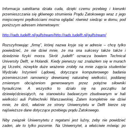
Informacja satelitarna działa cuda, dzięki czemu przebieg i kierunki
przemieszczania się głównego strumienia Prądu Zatokowego wraz z jego
miejscowymi prędkościami można oglądać również siedząc w domu, pod
poniższym adresem internetowym:
http://rads.tudelft.nl/gulfstream/
http://rads.tudelft.nl/gulfstream/
Rozszyfrowując „firmę”, której nazwa kryje się w adresie – chcę tylko
powiedzieć, że nie dziwi mnie, że ma ona sukcesy także także i
dziedzinie fizyki morza. Skrót „tudelft” oznacza bowiem Technical
University Delft, w Holandii. Kiedy pierwszy raz znalazłem się w murach
jej Uczelni, nizwykle duże wrażenie zrobiły na mnie zajęcia studentów
Wydziału Inżynierii Lądowej, dotyczące komputerowego badania
przemieszczeń ramownicy drewnianej naturalnej wielkości, poddanej
zmiennym obciążeniom generowanym przez potężne siłowniki
hyrauliczne. A wszystko to dzialo się na początku lat
dziewięćdziesiątych, na stanowisku badawczym zbudowanym w hali
wielkości auli Politechniki Warszawskiej. Zatem kompletnie nie dziwi
mnie, że dziś, właśnie ze strony Uniwersytetu w Delft bierze się
najświeższe dane dotyczące przebiegu prądu Zatokowego.
Niby związek Uniwersytetu z regatami jest luźny, żeby nie powidzieć
zaden, ale to tylko pozornie. Na Uniwersytet, a właściwie mówiąc po