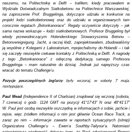
naszemu, na Politechnikę w Delft – trafiłem, kiedy pracowalem w
Wydziale Doświadczalnym Siatkobetonu na Politechnice Warszawskiej,
na zaproszenie Prof. Bruggelinga, dotyczące udziału w konkursie na
projekt łodzi siatkobetonowej oraz do udziału w organizowanych tam
corocznie regatach „Betonkanorace”. Regaty oczywiście dotyczyły – jak
sama nazwa wskazuje – łodzi siatkobetonowych. Profesor Bruggeling był
wtedy przewodniczącym Holenderskiego Stowarzyszenia Betonu –
Betonvereignigung. Jacht, a raczej łódź, zaprojektowalem, zbudowaliśmy
ją wspólnie z Kolegami z Laboratorium, mpojechalismy do Holandii – i tak
się zaczęły niezwykle ciekawe kontakty z Politechniką w Delft. A nagrodę
z tego „Betonkanorace” z odręczną dedykacją samego Profesora
Bruggelinga – mam naturalnie do dzisiaj. Jednak już najwyższy czas
wracać do tematu Challenge’u.
Pozycje
poszczególnych
żeglarzy
były wczoraj, w sobotę 7 maja,
następujące
.
Paul Mead
(Independence II of Charlsian) znajdowal się wczoraj (sobota,
7 czerwca) o godz. 1124 GMT na pozycji 41°17’43” N oraz 48°41’17”
W. Paul jest osobą niezwykle oszczędną w informacjach o sobie, jachcie i
rejsie, więc źródłem informacji o nim jest głównie Ocean Race Track, a
zaraz po nim – informacje zawarte w raportach sytuacyjnych (sitrep)
Organizatora Challenge’u – Ewen’a Southby-Tailyour’a. Natomiast
najważniejsza wiadomość dotyczy tego, że Paul zdystansował Rogera