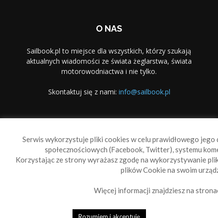
O NAS
Sailbook.pl to miejsce dla wszystkich, którzy szukają
aktualnych wiadomości ze świata żeglarstwa, świata
motorowodniactwa i nie tylko.
Skontaktuj się z nami:
info@sailbook.pl
PODĄŻAJ ZA NAMI
Serwis wykorzystuje pliki cookies w celu prawidłowego jego d
społecznościowych (Facebook, Twitter), systemu kom
Korzystając ze strony wyrażasz zgodę na wykorzystywanie pl
plików Cookie na swoim urządz
Więcej informacji znajdziesz na strona
Sailbook Cup
O nas
Reklama
Polityka prywatności
Polityka Cookie
Rozumiem i akceptuję