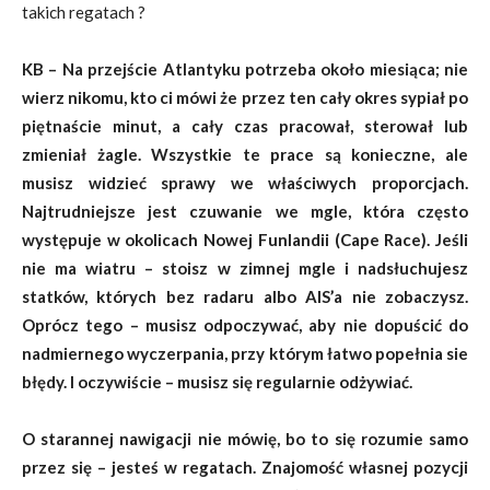
takich regatach ?
KB – Na przejście Atlantyku potrzeba około miesiąca; nie
wierz nikomu, kto ci mówi że przez ten cały okres sypiał po
piętnaście minut, a cały czas pracował, sterował lub
zmieniał żagle. Wszystkie te prace są konieczne, ale
musisz widzieć sprawy we właściwych proporcjach.
Najtrudniejsze jest czuwanie we mgle, która często
występuje w okolicach Nowej Funlandii (Cape Race). Jeśli
nie ma wiatru – stoisz w zimnej mgle i nadsłuchujesz
statków, których bez radaru albo AIS’a nie zobaczysz.
Oprócz tego – musisz odpoczywać, aby nie dopuścić do
nadmiernego wyczerpania, przy którym łatwo popełnia sie
błędy. I oczywiście – musisz się regularnie odżywiać.
O starannej nawigacji nie mówię, bo to się rozumie samo
przez się – jesteś w regatach. Znajomość własnej pozycji