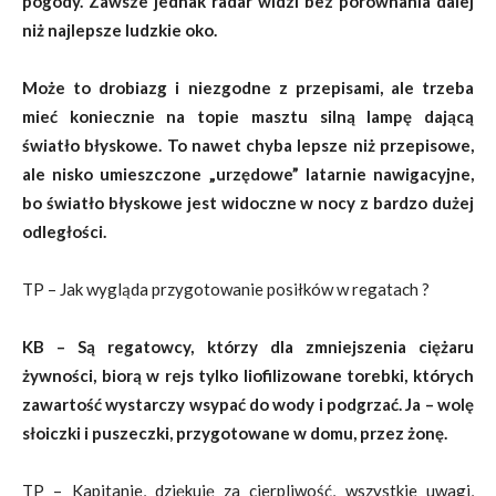
pogody. Zawsze jednak radar widzi bez porównania dalej
niż najlepsze ludzkie oko.
Może to drobiazg i niezgodne z przepisami, ale trzeba
mieć koniecznie na topie masztu silną lampę dającą
światło błyskowe. To nawet chyba lepsze niż przepisowe,
ale nisko umieszczone „urzędowe” latarnie nawigacyjne,
bo światło błyskowe jest widoczne w nocy z bardzo dużej
odległości.
TP – Jak wygląda przygotowanie posiłków w regatach ?
KB – Są regatowcy, którzy dla zmniejszenia ciężaru
żywności, biorą w rejs tylko liofilizowane torebki, których
zawartość wystarczy wsypać do wody i podgrzać. Ja – wolę
słoiczki i puszeczki, przygotowane w domu, przez żonę.
TP – Kapitanie, dziękuję za cierpliwość, wszystkie uwagi,