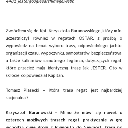
4481_jestergoogleearthimage.webp
Zwróciłem się do Kpt. Krzysztofa Baranowskiego, który m.in.
uczestniczył również w regatach OSTAR, z prośbą o
wypowiedź na temat wyboru trasy, odpowiedniego jachtu,
organizacji czasu, wypoczynku, samosterów, bezpieczeństwa,
a także kulinariów samotnego żeglarza, dotyczących regat,
które przecież mają identyczną trasę jak JESTER. Oto w
skrócie, co powiedział Kapitan.
Tomasz Piasecki – Która trasa regat jest najbardziej
racjonalna ?
Krzysztof Baranowski – Mimo że mówi się nawet o
czterech możliwych trasach regat, praktycznie w grę
wchodzą dwie drogi z Plymouth do Newport: trasa po