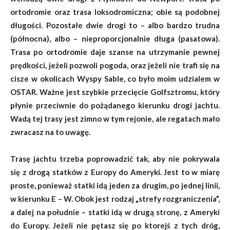
ortodromie oraz trasa loksodromiczna; obie są podobnej
długości. Pozostałe dwie drogi to – albo bardzo trudna
(północna), albo – nieproporcjonalnie długa (pasatowa).
Trasa po ortodromie daje szanse na utrzymanie pewnej
prędkości, jeżeli pozwoli pogoda, oraz jeżeli nie trafi się na
cisze w okolicach Wyspy Sable, co było moim udzialem w
OSTAR. Ważne jest szybkie przecięcie Golfsztromu, który
płynie przeciwnie do pożądanego kierunku drogi jachtu.
Wadą tej trasy jest zimno w tym rejonie, ale regatach mało
zwracasz na to uwagę.
Trasę jachtu trzeba poprowadzić tak, aby nie pokrywala
się z drogą statków z Europy do Ameryki. Jest to w miarę
proste, ponieważ statki idą jeden za drugim, po jednej linii,
w kierunku E – W. Obok jest rodzaj „strefy rozgraniczenia”,
a dalej na południe – statki idą w drugą stronę, z Ameryki
do Europy. Jeżeli nie pętasz się po ktorejś z tych dróg,