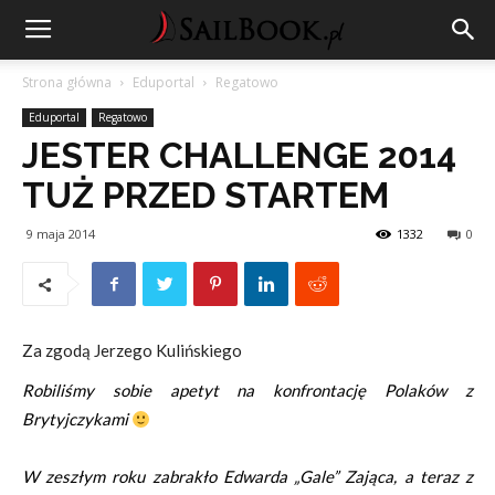
Strona główna
Eduportal
Regatowo
Eduportal
Regatowo
JESTER CHALLENGE 2014
TUŻ PRZED STARTEM
9 maja 2014
1332
0
Za zgodą Jerzego Kulińskiego
Robiliśmy sobie apetyt na konfrontację Polaków z
Brytyjczykami
W zeszłym roku zabrakło Edwarda „Gale” Zająca, a teraz z