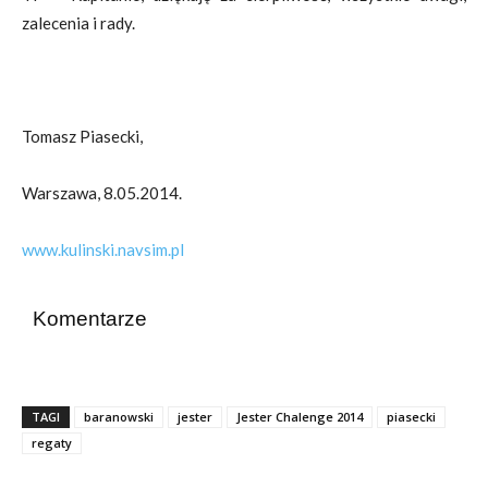
zalecenia i rady.
Tomasz Piasecki,
Warszawa, 8.05.2014.
www.kulinski.navsim.pl
Komentarze
TAGI
baranowski
jester
Jester Chalenge 2014
piasecki
regaty