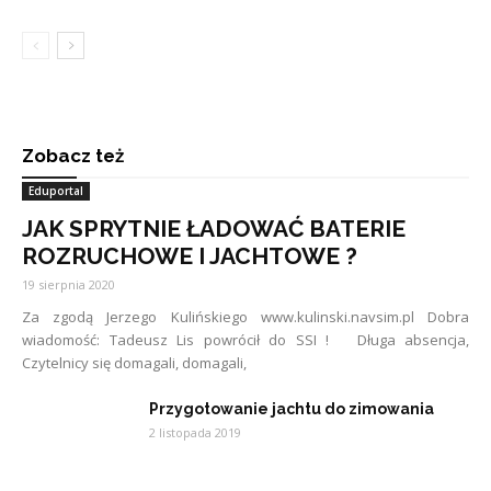
Zobacz też
Eduportal
JAK SPRYTNIE ŁADOWAĆ BATERIE
ROZRUCHOWE I JACHTOWE ?
19 sierpnia 2020
Za zgodą Jerzego Kulińskiego www.kulinski.navsim.pl Dobra
wiadomość: Tadeusz Lis powrócił do SSI ! Długa absencja,
Czytelnicy się domagali, domagali,
Przygotowanie jachtu do zimowania
2 listopada 2019