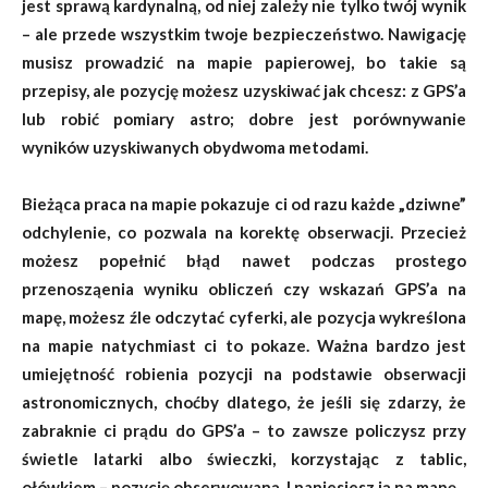
jest sprawą kardynalną, od niej zależy nie tylko twój wynik
– ale przede wszystkim twoje bezpieczeństwo. Nawigację
musisz prowadzić na mapie papierowej, bo takie są
przepisy, ale pozycję możesz uzyskiwać jak chcesz: z GPS’a
lub robić pomiary astro; dobre jest porównywanie
wyników uzyskiwanych obydwoma metodami.
Bieżąca praca na mapie pokazuje ci od razu każde „dziwne”
odchylenie, co pozwala na korektę obserwacji. Przecież
możesz popełnić błąd nawet podczas prostego
przenosząenia wyniku obliczeń czy wskazań GPS’a na
mapę, możesz źle odczytać cyferki, ale pozycja wykreślona
na mapie natychmiast ci to pokaze. Ważna bardzo jest
umiejętność robienia pozycji na podstawie obserwacji
astronomicznych, choćby dlatego, że jeśli się zdarzy, że
zabraknie ci prądu do GPS’a – to zawsze policzysz przy
świetle latarki albo świeczki, korzystając z tablic,
ołówkiem – pozycję obserwowaną. I naniesiesz ją na mapę.