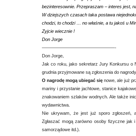
bezinteresownie. Przepraszam – interes jes
W dziejszych czasach taka postawa niejednokr
chodzi, to chodzi … no właśnie, a tu jakoś u Mir
Zyjcie wiecznie !
Don Jorge
————————————————-
Don Jorge,
Jak co roku, jako sekretarz Jury Konkursu o
grudnia przyjmowane są zgłoszenia do nagrody, w
O nagrodę mogą ubiegać się
nowe, ale już pr
mariny i przystanie jachtowe, stanice kajako
znakowaniem szlaków wodnych. Ale także inicj
wydawnictwa.
Nie ukrywam, że jest już sporo zgłoszeń, a
Zgłaszać mogą zarówno osoby fizyczne jak i p
samorządowe itd.).