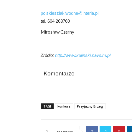
polskieszlakiwodne@interia.pl
tel. 604 263769
Mirosław Czerny
Źródło:
http://www.kulinski.navsim.pl
Komentarze
TAGI
konkurs
Przyjazny Brzeg
Udostępnij