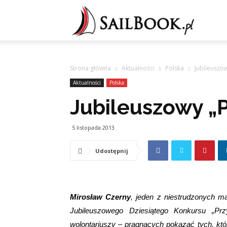
Sailb
Strona główna
Aktualności
Polska
Jubileuszow
Aktualności
Polska
Jubileuszowy „P
5 listopada 2013
Udostępnij
Mirosław Czerny
, jeden z niestrudzonych m
Jubileuszowego Dziesiątego Konkursu „Prz
wolontariuszy – pragnących pokazać tych, któ