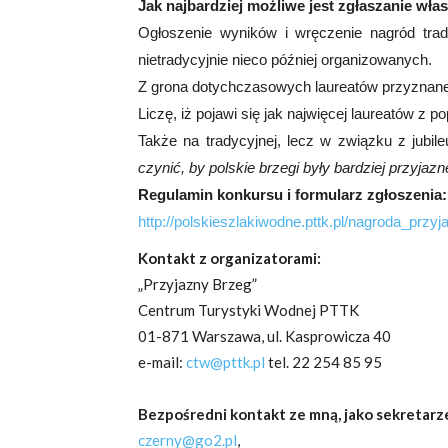
Jak najbardziej możliwe jest zgłaszanie wła
Ogłoszenie wyników i wręczenie nagród tra
nietradycyjnie nieco później organizowanych.
Z grona dotychczasowych laureatów przyznane 
Liczę, iż pojawi się jak najwięcej laureatów z po
Także na tradycyjnej, lecz w związku z jub
czynić, by polskie brzegi były bardziej przyjazn
Regulamin konkursu i formularz zgłoszenia
http://polskieszlakiwodne.pttk.pl/nagroda_p
Kontakt z organizatorami:
„Przyjazny Brzeg”
Centrum Turystyki Wodnej PTTK
01-871 Warszawa, ul. Kasprowicza 40
e-mail:
ctw@pttk.pl
tel. 22 254 85 95
Bezpośredni kontakt ze mną, jako sekretarz
czerny@go2.pl
,