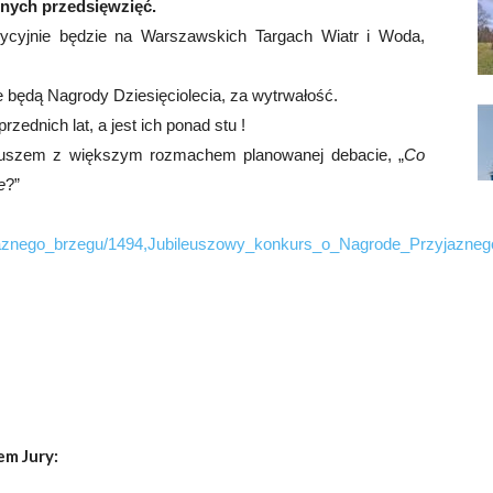
snych przedsięwzięć.
dycyjnie będzie na Warszawskich Targach Wiatr i Woda,
będą Nagrody Dziesięciolecia, za wytrwałość.
przednich lat, a jest ich ponad stu !
ileuszem z większym rozmachem planowanej debacie, „
Co
e
?”
:
rzyjaznego_brzegu/1494,Jubileuszowy_konkurs_o_Nagrode_Przyjazne
em Jury: