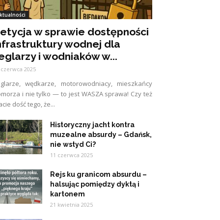
ktualności
etycja w sprawie dostępności
nfrastruktury wodnej dla
eglarzy i wodniaków w...
 czerwca 2025
eglarze, wędkarze, motorowodniacy, mieszkańcy
morza i nie tylko — to jest WASZA sprawa! Czy też
cie dość tego, że...
Historyczny jacht kontra
muzealne absurdy – Gdańsk,
nie wstyd Ci?
11 czerwca 2025
Rejs ku granicom absurdu –
halsując pomiędzy dyktą i
kartonem
21 kwietnia 2025