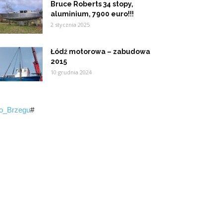
Bruce Roberts 34 stopy,
aluminium, 7900 euro!!!
2 stycznia 2025
Łódź motorowa – zabudowa
2015
10 grudnia 2024
go_Brzegu
#