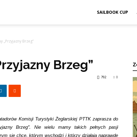
ook.pl
SAILBOOK CUP
y „Przyjazny Brzeg”
rzyjazny Brzeg”
Z
792
0
atadorów Komisji Turystyki Żeglarskiej PTTK zaprasza do
yjazny Brzeg”. Nie wielu mamy takich pełnych pasji
rym się chce, którym wychodzi i którzy działają naprawde