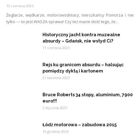
13 czerwca 2025
Żeglarze, wędkarze, motorowodniacy, mieszkańcy Pomorza i nie
tylko — to jest WASZA sprawa! Czy też macie dość tego, że...
Historyczny jacht kontra muzealne
absurdy – Gdańsk, nie wstyd Ci?
11 czerwca 2025
Rejs ku granicom absurdu – halsując
pomiędzy dyktą i kartonem
21 kwietnia 2025
Bruce Roberts 34 stopy, aluminium, 7900
euro!!!
2 stycznia 2025
Łódź motorowa – zabudowa 2015
10 grudnia 2024