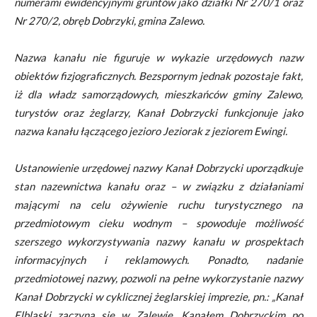
numerami ewidencyjnymi gruntów jako działki Nr 270/1 oraz
Nr 270/2, obręb Dobrzyki, gmina Zalewo.
Nazwa kanału nie figuruje w wykazie urzędowych nazw
obiektów fizjograficznych. Bezspornym jednak pozostaje fakt,
iż dla władz samorządowych, mieszkańców gminy Zalewo,
turystów oraz żeglarzy, Kanał Dobrzycki funkcjonuje jako
nazwa kanału łączącego jezioro Jeziorak z jeziorem Ewingi.
Ustanowienie urzędowej nazwy Kanał Dobrzycki uporządkuje
stan nazewnictwa kanału oraz – w związku z działaniami
mającymi na celu ożywienie ruchu turystycznego na
przedmiotowym cieku wodnym – spowoduje możliwość
szerszego wykorzystywania nazwy kanału w prospektach
informacyjnych i reklamowych. Ponadto, nadanie
przedmiotowej nazwy, pozwoli na pełne wykorzystanie nazwy
Kanał Dobrzycki w cyklicznej żeglarskiej imprezie, pn.: „Kanał
Elbląski zaczyna się w Zalewie. Kanałem Dobrzyckim po