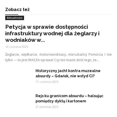
Zobacz też
Aktualności
Petycja w sprawie dostępności
infrastruktury wodnej dla żeglarzy i
wodniaków w...
13 czerwca 2025
Żeglarze, wędkarze, motorowodniacy, mieszkańcy Pomorza i nie
tylko — to jest WASZA sprawa! Czy też macie dość tego, że...
Historyczny jacht kontra muzealne
absurdy – Gdańsk, nie wstyd Ci?
11 czerwca 2025
Rejs ku granicom absurdu – halsując
pomiędzy dyktą i kartonem
21 kwietnia 2025