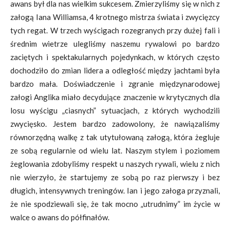
awans był dla nas wielkim sukcesem. Zmierzyliśmy się w nich z
załogą Iana Williamsa, 4 krotnego mistrza świata i zwycięzcy
tych regat. W trzech wyścigach rozegranych przy dużej fali i
średnim wietrze ulegliśmy naszemu rywalowi po bardzo
zaciętych i spektakularnych pojedynkach, w których często
dochodziło do zmian lidera a odległość między jachtami była
bardzo mała. Doświadczenie i zgranie międzynarodowej
załogi Anglika miało decydujące znaczenie w krytycznych dla
losu wyścigu „ciasnych” sytuacjach, z których wychodzili
zwycięsko. Jestem bardzo zadowolony, że nawiązaliśmy
równorzędną walkę z tak utytułowaną załogą, która żegluje
ze sobą regularnie od wielu lat. Naszym stylem i poziomem
żeglowania zdobyliśmy respekt u naszych rywali, wielu z nich
nie wierzyło, że startujemy ze sobą po raz pierwszy i bez
długich, intensywnych treningów. Ian i jego załoga przyznali,
że nie spodziewali się, że tak mocno „utrudnimy” im życie w
walce o awans do półfinałów.