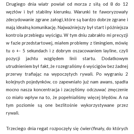
Drugiego dnia wiatr powiał od morza z siłą od 8 do 12
węzłów i był stabilny kierunku. Warunki te faworyzowały
zdecydowanie zgrane załogi, które są bardzo dobrze zgrane i
mają idealną komunikację. Najważniejszy był start i późniejsza
kontrola przebiegu wyścigu. W tym dniu zabrakło mi precyzji
w fazie przedstartowej, miałem problemy z timingiem, mówię
tu o +- 5 sekundach i z dobrym oszacowaniem layline, czyli
pozycji jachtu względem linii startu. Dodatkowym
utrudnieniem był fakt, że rozegraliśmy 6 wyścigów bez żadnej
przerwy trafiając na wypoczętych rywali. Po wygraniu 2
kolejnych pojedynków, co zapewniało już nam awans, spadła
mocno nasza koncentracja i zaczęliśmy odczuwać zmęczenie
co miało wpływ na to, że popełnialiśmy więcej błędów. A na
tym poziomie są one bezlitośnie wykorzystywane przez
rywali.
Trzeciego dnia regat rozpoczęły się ćwierćfinały, do których