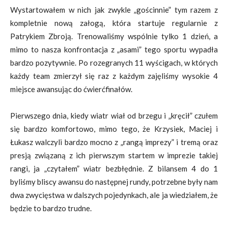
Wystartowałem w nich jak zwykle „gościnnie” tym razem z
kompletnie nową załogą, która startuje regularnie z
Patrykiem Zbroją. Trenowaliśmy wspólnie tylko 1 dzień, a
mimo to nasza konfrontacja z „asami” tego sportu wypadła
bardzo pozytywnie. Po rozegranych 11 wyścigach, w których
każdy team zmierzył się raz z każdym zajęliśmy wysokie 4
miejsce awansując do ćwierćfinałów.
Pierwszego dnia, kiedy wiatr wiał od brzegu i „kręcił” czułem
się bardzo komfortowo, mimo tego, że Krzysiek, Maciej i
Łukasz walczyli bardzo mocno z „rangą imprezy” i tremą oraz
presją związaną z ich pierwszym startem w imprezie takiej
rangi, ja „czytałem” wiatr bezbłędnie. Z bilansem 4 do 1
byliśmy bliscy awansu do następnej rundy, potrzebne były nam
dwa zwycięstwa w dalszych pojedynkach, ale ja wiedziałem, że
będzie to bardzo trudne.