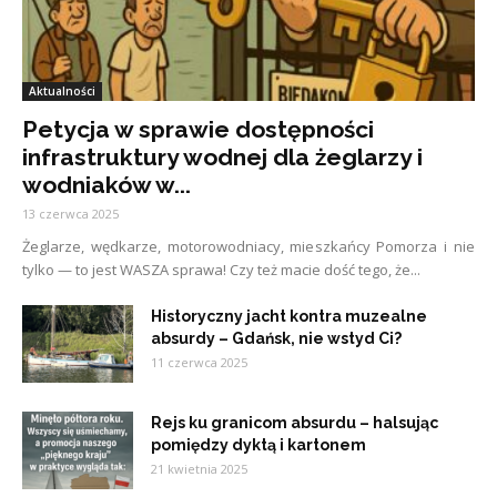
Aktualności
Petycja w sprawie dostępności
infrastruktury wodnej dla żeglarzy i
wodniaków w...
13 czerwca 2025
Żeglarze, wędkarze, motorowodniacy, mieszkańcy Pomorza i nie
tylko — to jest WASZA sprawa! Czy też macie dość tego, że...
Historyczny jacht kontra muzealne
absurdy – Gdańsk, nie wstyd Ci?
11 czerwca 2025
Rejs ku granicom absurdu – halsując
pomiędzy dyktą i kartonem
21 kwietnia 2025