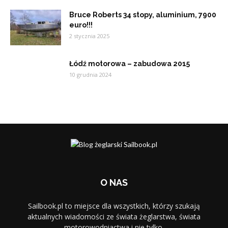
Bruce Roberts 34 stopy, aluminium, 7900
euro!!!
2 stycznia 2025
Łódź motorowa – zabudowa 2015
10 grudnia 2024
O NAS
Sailbook.pl to miejsce dla wszystkich, którzy szukają
aktualnych wiadomości ze świata żeglarstwa, świata
motorowodniactwa i nie tylko.