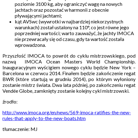
poziomie 3100 kg, aby ograniczyć wagę na nowych
jachtach oraz pozostać w harmonii z obecnie
pływającymi jachtami;
kąt AVSwc (wywrotki w najbardziej niekorzystnych
warunkach) został ustalony na 110°, co jest równe jego
poprzedniej wartości; warto zauważyć, że jachty IMOCA
nie przewracały się od czasu, gdy ta wartość została
wprowadzona.
Przyszłość IMOCA to powrót do cyklu mistrzowskiego, pod
nazwą IMOCA Ocean Masters World Championship.
Inauguracyjnym wyścigiem nowego cyklu będzie New York –
Barcelona w czerwcu 2014. Finałem będzie zakończenie regat
BWR (które startują w grudniu 2014), po którym wyłoniony
zostanie mistrz świata. Dwa lata później, po zakończeniu regat
Vendée Globe, zamknięty zostanie kolejny cykl mistrzowski.
źrodło:
http://www.imoca.org/en/news/569-imoca-ratifies-the-new-
rules-that-apply-to-the-new-boats.htm
tłumaczenie: MJ