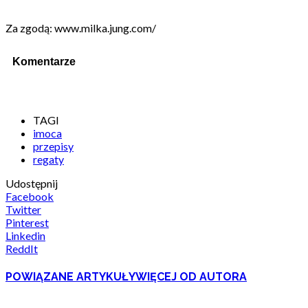
Za zgodą: www.milka.jung.com/
Komentarze
TAGI
imoca
przepisy
regaty
Udostępnij
Facebook
Twitter
Pinterest
Linkedin
ReddIt
POWIĄZANE ARTYKUŁY
WIĘCEJ OD AUTORA