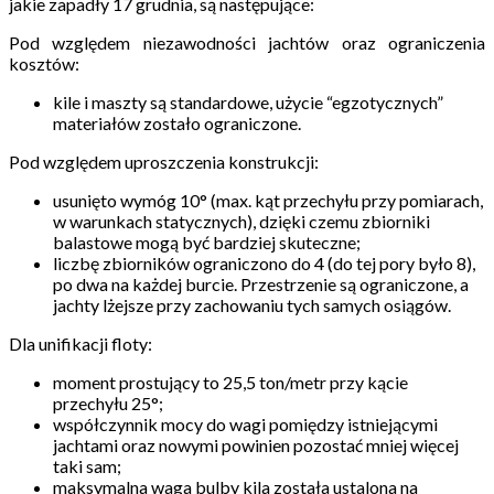
jakie zapadły 17 grudnia, są następujące:
Pod względem niezawodności jachtów oraz ograniczenia
kosztów:
kile i maszty są standardowe, użycie “egzotycznych”
materiałów zostało ograniczone.
Pod względem uproszczenia konstrukcji:
usunięto wymóg 10° (max. kąt przechyłu przy pomiarach,
w warunkach statycznych), dzięki czemu zbiorniki
balastowe mogą być bardziej skuteczne;
liczbę zbiorników ograniczono do 4 (do tej pory było 8),
po dwa na każdej burcie. Przestrzenie są ograniczone, a
jachty lżejsze przy zachowaniu tych samych osiągów.
Dla unifikacji floty:
moment prostujący to 25,5 ton/metr przy kącie
przechyłu 25°;
współczynnik mocy do wagi pomiędzy istniejącymi
jachtami oraz nowymi powinien pozostać mniej więcej
taki sam;
maksymalna waga bulby kila została ustalona na