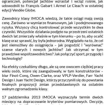
ograniczeń, potencjał jachtów wzrastał i wciąż rośnie, jak
udowodnili to François Gabart i Armel Le Cleac’h w ostatniej
edycji Vendée Globe.
Zawodnicy klasy IMOCA wiedzą, że takie osiągi mają swoją
cenę. Zarówno w wymiarze finansowym, jak i podejmowanego
ryzyka. Wszyscy chcą kontrolować przede wszystkim te dwa
czynniki. Wszystkie działania podjęte na przestrzeni ostatnich
dwóch lat zmierzały właśnie w tym kierunku – po to, aby ocalić
klasę oraz sprawić, by była jednorodna. Wyglądało na to, że cel
jest niemożliwy do osiągnięcia – jak pogodzić i “wyrównać”
szanse starych i nowych jachtów? Jak utrzymać w tym
prawdziwe współzawodnictwo? Jak połączyć sport, przygodę i
technologię?
Na efekty czekaliśmy długo, ale są one owocem ciężkiej pracy
wielu osób, które się zaangażowały, w tym konstruktorów –
biur Finot-Conq, Owen-Clarke, oraz VPLP-Verdier, Farr Yacht
Design i Juan Yacht Design, którzy przyczynili się do powstania
finalnych propozycji zmian przedstawionych na ostatnim
walnym zgromadzeniu klasy.
17 października 2013 IMOCA wyznaczyła termin dwóch
miesięcy na dopracowanie kryteriów pomiarowych. Decyzje,