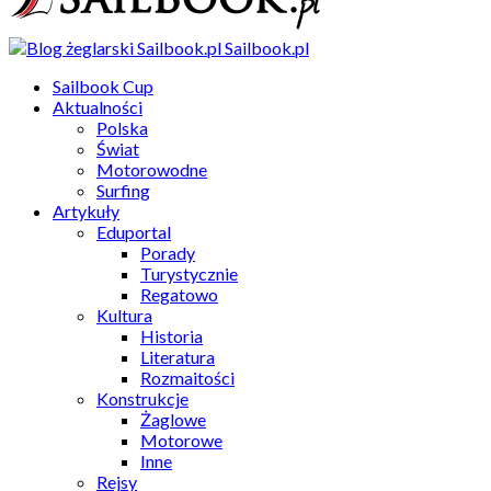
Sailbook.pl
Sailbook Cup
Aktualności
Polska
Świat
Motorowodne
Surfing
Artykuły
Eduportal
Porady
Turystycznie
Regatowo
Kultura
Historia
Literatura
Rozmaitości
Konstrukcje
Żaglowe
Motorowe
Inne
Rejsy