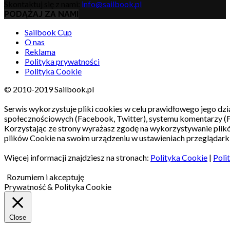
Skontaktuj się z nami:
info@sailbook.pl
PODĄŻAJ ZA NAMI
Sailbook Cup
O nas
Reklama
Polityka prywatności
Polityka Cookie
© 2010-2019 Sailbook.pl
Serwis wykorzystuje pliki cookies w celu prawidłowego jego dzia
społecznościowych (Facebook, Twitter), systemu komentarzy (
Korzystając ze strony wyrażasz zgodę na wykorzystywanie pli
plików Cookie na swoim urządzeniu w ustawieniach przeglądarki
Więcej informacji znajdziesz na stronach:
Polityka Cookie
|
Poli
Rozumiem i akceptuję
Prywatność & Polityka Cookie
Close