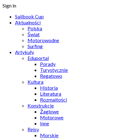
Sign in
Sailbook Cup
Aktualności
Polska
Świat
Motorowodne
Surfing
Artykuły
Eduportal
Porady
Turystycznie
Regatowo
Kultura
Historia
Literatura
Rozmaitości
Konstrukcje
Żaglowe
Motorowe
Inne
Rejsy
Morskie