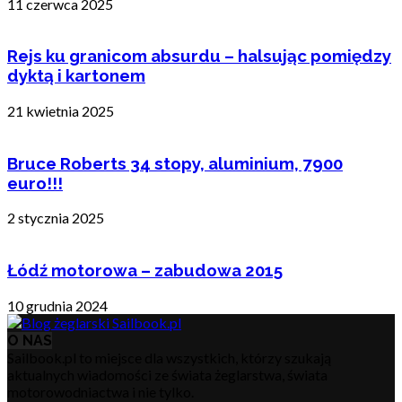
11 czerwca 2025
Rejs ku granicom absurdu – halsując pomiędzy
dyktą i kartonem
21 kwietnia 2025
Bruce Roberts 34 stopy, aluminium, 7900
euro!!!
2 stycznia 2025
Łódź motorowa – zabudowa 2015
10 grudnia 2024
O NAS
Sailbook.pl to miejsce dla wszystkich, którzy szukają
aktualnych wiadomości ze świata żeglarstwa, świata
motorowodniactwa i nie tylko.