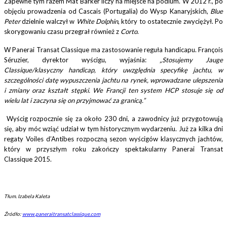
Zapewne tym razem Mat Barker liczy na miejsce na podium. W 2012 r., po
objęciu prowadzenia od Cascais (Portugalia) do Wysp Kanaryjskich,
Blue
Peter
dzielnie walczył w
White Dolphin
, który to ostatecznie zwyciężył. Po
skorygowaniu czasu przegrał również z
Corto
.
W Panerai Transat Classique ma zastosowanie reguła handicapu.
François
Séruzier, dyrektor wyścigu, wyjaśnia:
„Stosujemy Jauge
Classique/klasyczny handicap, który uwzględnia specyfikę jachtu, w
szczególności datę wypuszczenia jachtu na rynek, wprowadzane ulepszenia
i zmiany oraz kształt stępki. We Francji ten system HCP stosuje się od
wielu lat i zaczyna się on przyjmować za granicą.”
Wyścig rozpocznie się za około 230 dni, a zawodnicy już przygotowują
się, aby móc wziąć udział w tym historycznym wydarzeniu. Już za kilka dni
regaty Voiles d’Antibes rozpoczną sezon wyścigów klasycznych jachtów,
który w przyszłym roku zakończy spektakularny Panerai Transat
Classique 2015.
Tłum. Izabela Kaleta
Źródło:
www.paneraitransatclassique.com