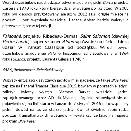
Wśród uczestników nadchodzącej edycji znajduje się jacht
Corto
, projektu
Cartera z 1970 roku, który bierze udział w wyścigu po raz trzeci. W 2008
roku był kiepsko przygotowany, ale już w 2012 zajął drugie miejsce na
podium – bez wątpienia właściciel Hacene Abbar będzie walczył o
pierwsze miejsce w tej edycji.
Faiaoahé,
projektu Ribadeau-Dumas,
Saint Salomon
(dawniej
Petite Lande
) i super szkuner
Alden
są również na liście – biorą
udział w Transat Classique od początku.
Wśród nowych
uczestników znajduje się
Paloma
, hiszpański jacht zbudowany w 1964
roku i
Skanda
, projektu Laurenta Gilesa z 1948 r.
4586_thebluepeter-8cba5c95.webp
Wszyscy entuzjaści klasycznych jachtów mieli nadzieję, że także
Blue Peter
zapisze na Panerai Transat Classique 2015, bowiem w poprzedniej edycji
zaliczył świetny występ. Mathew Barker, właściciel jachtu
zaprojektowanego przez Alfreda Mylene, oficjalnie zobowiązał się do
pojawienia się na linii startu w Lanzarote 7 stycznia 2015 r. To wspaniały
jacht i dowód na to, że starsze jachty również świetnie sobie radzą
podczas transatlantyckich wyścigów – wystarczy zerknąć na napięty
program
Blue Peter
.