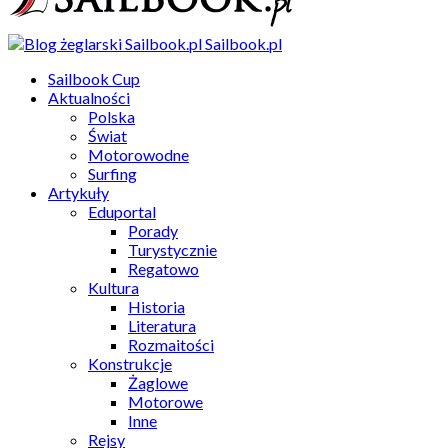
Sailbook.pl
Sailbook Cup
Aktualności
Polska
Świat
Motorowodne
Surfing
Artykuły
Eduportal
Porady
Turystycznie
Regatowo
Kultura
Historia
Literatura
Rozmaitości
Konstrukcje
Żaglowe
Motorowe
Inne
Rejsy