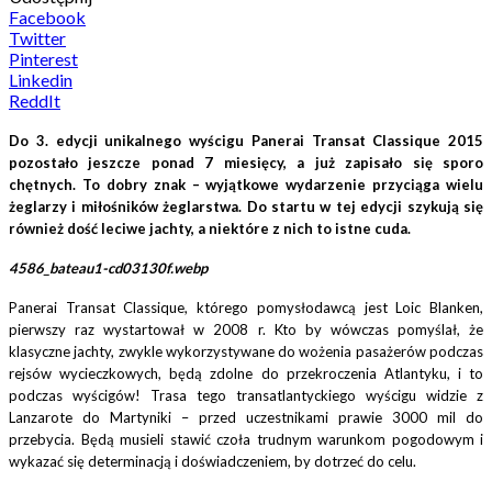
Facebook
Twitter
Pinterest
Linkedin
ReddIt
Do 3. edycji unikalnego wyścigu Panerai Transat Classique 2015
pozostało jeszcze ponad 7 miesięcy, a już zapisało się sporo
chętnych. To dobry znak – wyjątkowe wydarzenie przyciąga wielu
żeglarzy i miłośników żeglarstwa. Do startu w tej edycji szykują się
również dość leciwe jachty, a niektóre z nich to istne cuda.
4586_bateau1-cd03130f.webp
Panerai Transat Classique, którego pomysłodawcą jest Loic Blanken,
pierwszy raz wystartował w 2008 r. Kto by wówczas pomyślał, że
klasyczne jachty, zwykle wykorzystywane do wożenia pasażerów podczas
rejsów wycieczkowych, będą zdolne do przekroczenia Atlantyku, i to
podczas wyścigów! Trasa tego transatlantyckiego wyścigu widzie z
Lanzarote do Martyniki – przed uczestnikami prawie 3000 mil do
przebycia. Będą musieli stawić czoła trudnym warunkom pogodowym i
wykazać się determinacją i doświadczeniem, by dotrzeć do celu.