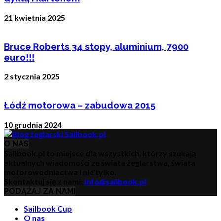
21 kwietnia 2025
Bruce Roberts 34 stopy, aluminium, 7900
euro!!!
2 stycznia 2025
Łódź motorowa – zabudowa 2015
10 grudnia 2024
O NAS
Sailbook.pl to miejsce dla wszystkich, którzy szukają
aktualnych wiadomości ze świata żeglarstwa, świata
motorowodniactwa i nie tylko.
Skontaktuj się z nami:
info@sailbook.pl
PODĄŻAJ ZA NAMI
Sailbook Cup
O nas