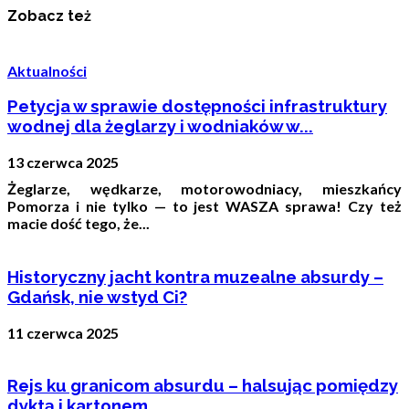
Zobacz też
Aktualności
Petycja w sprawie dostępności infrastruktury
wodnej dla żeglarzy i wodniaków w...
13 czerwca 2025
Żeglarze, wędkarze, motorowodniacy, mieszkańcy
Pomorza i nie tylko — to jest WASZA sprawa! Czy też
macie dość tego, że...
Historyczny jacht kontra muzealne absurdy –
Gdańsk, nie wstyd Ci?
11 czerwca 2025
Rejs ku granicom absurdu – halsując pomiędzy
dyktą i kartonem