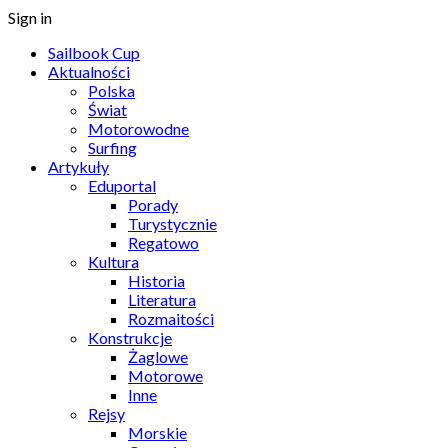
Sign in
Sailbook Cup
Aktualności
Polska
Świat
Motorowodne
Surfing
Artykuły
Eduportal
Porady
Turystycznie
Regatowo
Kultura
Historia
Literatura
Rozmaitości
Konstrukcje
Żaglowe
Motorowe
Inne
Rejsy
Morskie