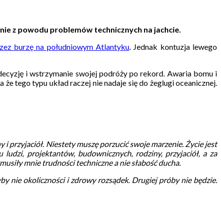
nie z powodu problemów technicznych na jachcie.
rzez burzę na południowym Atlantyku
. Jednak kontuzja lewego
 decyzję i wstrzymanie swojej podróży po rekord. Awaria bomu i
że tego typu układ raczej nie nadaje się do żeglugi oceanicznej.
i przyjaciół. Niestety muszę porzucić swoje marzenie. Życie jest
 ludzi, projektantów, budownicznych, rodziny, przyjaciół, a za
zmusiły mnie trudności techniczne a nie słabość ducha.
 nie okoliczności i zdrowy rozsądek. Drugiej próby nie będzie.