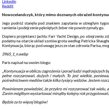
Linkedin
ReddIt
Nowozelandczyk, który mimo doznanych obrażeń kontynuował
Jego podróż stanęła pod znakiem zapytania w ubiegłym tygo
ramienia i podejrzenie pękniętych żeber nie powstrzymały go.
Dopiero projektanci jachtu Farr Yacht Design, po obejrzeniu z
podatny na otarcie układ szotów grota według Patricka Shaughnes
Kontynuacja, biorąc pod uwagę jeszcze stan zdrowia Parisa, mog
3965_1_n.webp
Paris napisał na swoim blogu:
„
Kontynuacja w obliczu zagrożenia i porad ludzi mądrzejszych by
pełne rozczarowań, dużych i małych. To jest wielkie, ponieważ
pośrednictwem mediów także kilka tysięcy widzów. Jestem rozczar
Powinienem powiedzieć, że przykro mi rozczarować tak wielu, a
Zanim mógłbym wystartować minąłby kolejny rok przygotowań, a 
Będzie za to więcej blogów!