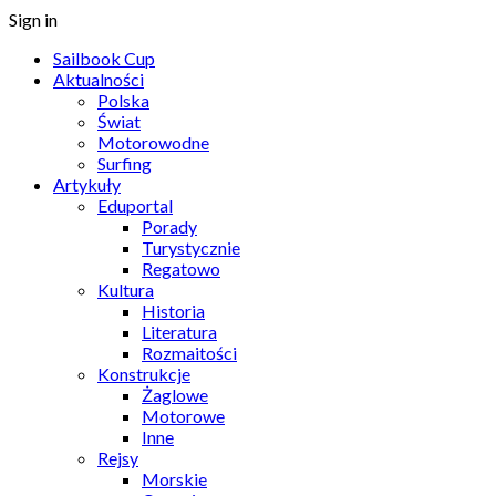
Sign in
Sailbook Cup
Aktualności
Polska
Świat
Motorowodne
Surfing
Artykuły
Eduportal
Porady
Turystycznie
Regatowo
Kultura
Historia
Literatura
Rozmaitości
Konstrukcje
Żaglowe
Motorowe
Inne
Rejsy
Morskie