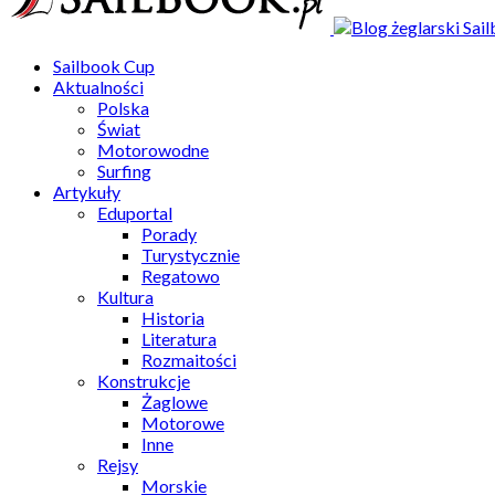
Sailbook Cup
Aktualności
Polska
Świat
Motorowodne
Surfing
Artykuły
Eduportal
Porady
Turystycznie
Regatowo
Kultura
Historia
Literatura
Rozmaitości
Konstrukcje
Żaglowe
Motorowe
Inne
Rejsy
Morskie