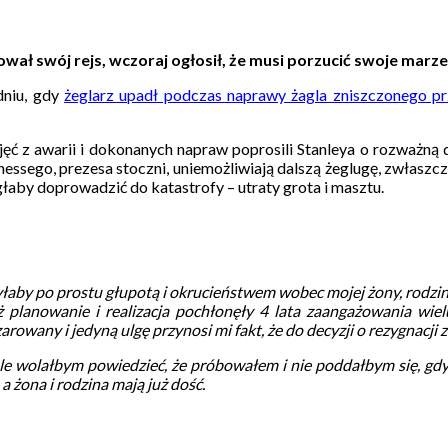
 swój rejs, wczoraj ogłosił, że musi porzucić swoje marze
dniu, gdy
żeglarz upadł podczas naprawy żagla zniszczonego p
djęć z awarii i dokonanych napraw poprosili Stanleya o rozważną
sego, prezesa stoczni, uniemożliwiają dalszą żeglugę, zwłaszcza 
łaby doprowadzić do katastrofy – utraty grota i masztu.
łaby po prostu głupotą i okrucieństwem wobec mojej żony, rodziny 
 planowanie i realizacja pochłonęły 4 lata zaangażowania wielu
owany i jedyną ulgę przynosi mi fakt, że do decyzji o rezygnacji 
le wolałbym powiedzieć, że próbowałem i nie poddałbym się, gdyby
żona i rodzina mają już dość.