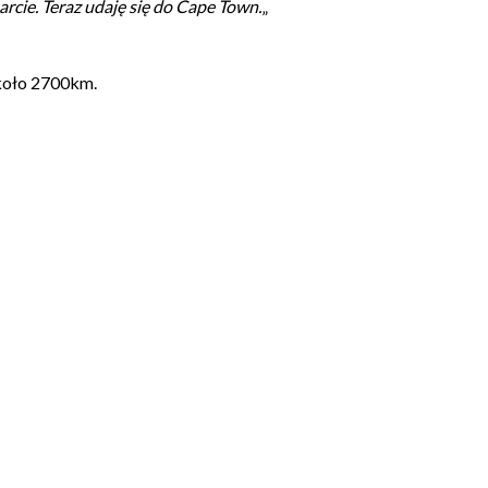
rcie. Teraz udaję się do Cape Town.
„
około 2700km.